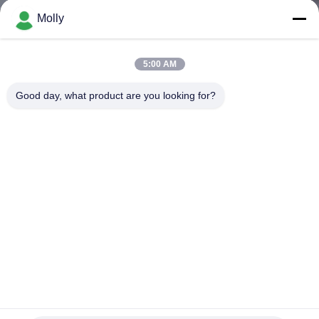
নিয়ন্ত্রণ
Molly
আমাদের
5:00 AM
সাথে
Good day, what product are you looking for?
যোগাযোগ
করুন
খবর
সাইট
ম্যাপ
গোপনীয়তা
কাস্টম স্টেশনারি হাইড্রোলিক ডক লেভেলার, গুদাম ডক র‌্যাম্পস DCQ8-0.7