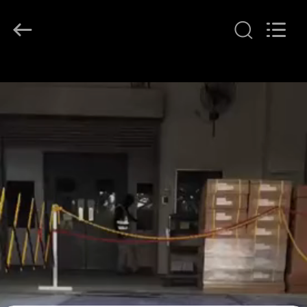
2026
LAKER
AUTOPARTS
CO.,LIMITED.
All
Rights
Reserved.
বাড়ি
পণ্য
আমাদের
সম্পর্কে
কারখানা
ভ্রমণ
মান