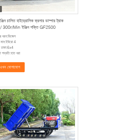
্জিন চালিত হাইড্রোলিক ক্রলার ডাম্পার ট্রাক
/ 300r/Min ইঞ্জিন শক্তি GF2500
ের ধরন:ডিজেল
মন মান:ইউরো 4
ভ চাকা:6x4
্রণ পদ্ধতি:হাত ধরা
এখন যোগাযোগ