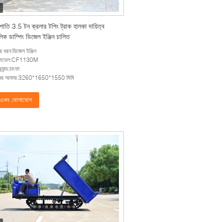
ত্রপাতি 3.5 টন ক্রলার টপিং ট্রাক হালকা দায়িত্ব
িক ডাম্পিং ডিজেল ইঞ্জিন চালিত
ের ধরন:ডিজেল ইঞ্জিন
িন মডেল:CF1130M
্র্যান্ড:চাংফা
নের আকার:3260*1650*1550 মিমি
এখন যোগাযোগ