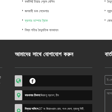
ফর্কলিফ্ট টায়ার প্রেস মেশিন
বৈদ্
জলবাহী ডক লেভেলার
হ্যা
ক্রলার ডাম্পার ট্রাক
মোব
নিম্ন গতির বৈদ্যুতিক যানবাহন
আমাদের সাথে যোগাযোগ করুন
বার্
ট
ল-
কারখানার ঠিকানা:
জিয়াংসু প্রদেশ, চীন
বিক্রয় অফিসে:
37 নং জিয়াংগুয়ান রোড, গংশু জেলা, হ্যাংজু সিটি,