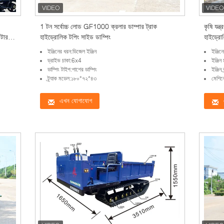
1 টন সর্বোচ্চ লোড GF1000 ক্রলার ডাম্পার ট্রাক
কৃষি যন্
াটার
হাইড্রোলিক টপিং সাইড ডাম্পিং
হাইড্রোল
ইঞ্জিনের ধরন:ডিজেল ইঞ্জিন
ইঞ্জিন
ড্রাইভ চাকা:6x4
ইঞ্জ
ডাম্পিং টাইপ:পাশের ডাম্পিং
ইঞ্জিন ব
ট্র্যাক মডেল:১৮০*৭২*৪৩
মেশি
এখন যোগাযোগ