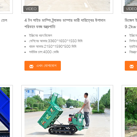
র তেল
4 টন সাইড ডাম্পিং ট্র্যাকড ডাম্পার ভারী দায়িত্বের উপাদান
ডিজেল ইঞ
পরিবহন বনজ যন্ত্রপাতি
9.2kw 
ইঞ্জিনের ধরন:ডিজেল
ইঞ্জিন
মেশিনের আকার:3360*1650*1550 মিমি
নির্গ
ধারক আকার:2150*1590*500 মিমি
ড্রাই
সর্বাধিক চাপ:4000 কেজি
নিয়ন্ত
এখন যোগাযোগ