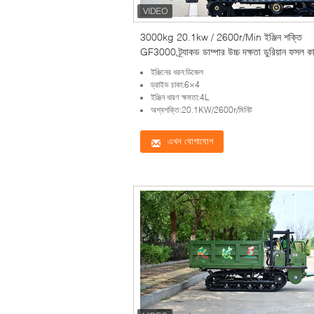
3000kg 20.1kw / 2600r/Min ইঞ্জিন শক্তি
GF3000 ট্র্যাকড ডাম্পার উচ্চ দক্ষতা ডুরিয়ান ফসল ক
যন্ত্রপাতি
ইঞ্জিনের ধরন:ডিজেল
ড্রাইভ চাকা:6×4
ইঞ্জিন ধারণ ক্ষমতা:4L
অশ্বশক্তি:20.1KW/2600r/মিনিট
এখন যোগাযোগ