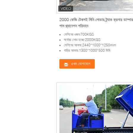
2000 কেজি টেকসই মিনি লোডার ট্র্যাক ক্রলার ডাম্পা
পাম প্ল্যানেশন পরিবহন
মেশিনের ওজন:700KGS
সর্বোচ্চ লোড হচ্ছে:2000KGS
মেশিনের আকার:2440*1000*1250mm
গাড়ির আকার:1300*1000*500 মিমি
এখন যোগাযোগ