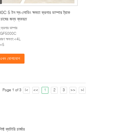
 5 টন স্ব-লোডিং ক্ষমতা ক্রলার ডাম্পার ট্রাক
চাষের জন্য ব্যবহৃত
:ক্রলার ডাম্পার
ল:GF5000C
ন ধারণ ক্ষমতা:<4L
:<5
এখন যোগাযোগ
Page 1 of 3
|<
<<
1
2
3
>>
>|
লিফ্ট ব্যাটারি চার্জার