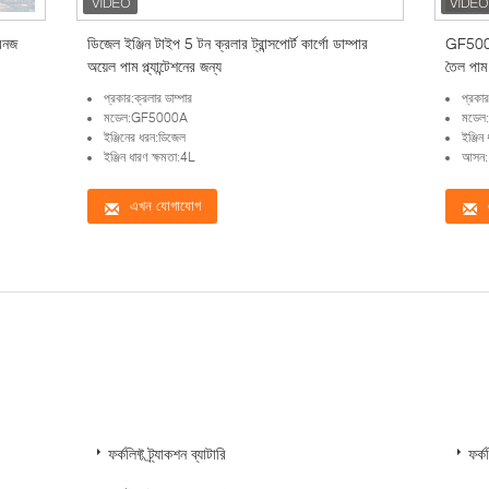
 বনজ
ডিজেল ইঞ্জিন টাইপ 5 টন ক্রলার ট্রান্সপোর্ট কার্গো ডাম্পার
GF5000C
অয়েল পাম প্ল্যান্টেশনের জন্য
তৈল পাম 
প্রকার:ক্রলার ডাম্পার
প্রকার
মডেল:GF5000A
মডে
ইঞ্জিনের ধরন:ডিজেল
ইঞ্জি
ইঞ্জিন ধারণ ক্ষমতা:4L
আসন
এখন যোগাযোগ
ফর্কলিফ্ট ট্র্যাকশন ব্যাটারি
ফর্ক