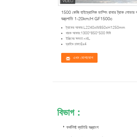
1500 কেজি হাইড্রোলিক ডাম্পিং রাবার ট্রাক লোডার
যন্ত্রপাতি 1-20km/H GF1500c
ট্রাকের আকার:L2240xW850xH1250mm
ধারক আকার:1300*850*500 মিমি
ইঞ্জিনের ক্ষমতা:<4L
ড্রাইভ চাকা:6x4
এখন যোগাযোগ
বিভাগ：
ফর্কলিফ্ট ব্যাটারি যন্ত্রাংশ