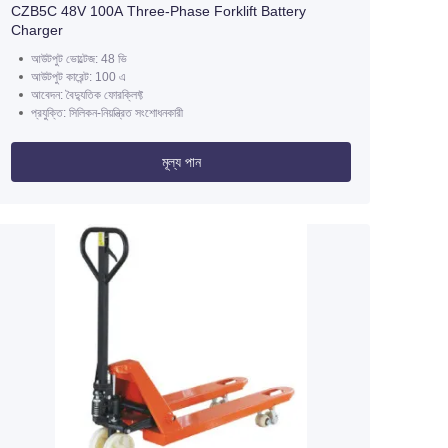
CZB5C 48V 100A Three-Phase Forklift Battery
Charger
আউটপুট ভোল্টেজ: 48 ভি
আউটপুট কারেন্ট: 100 এ
আবেদন: বৈদ্যুতিক ফোরক্লিফ্ট
প্রযুক্তি: সিলিকন-নিয়ন্ত্রিত সংশোধনকারী
মূল্য পান