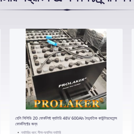
হেলি সিপিডি 20 ফোর্কলিফ্ট ব্যাটারি 48V 600Ah বৈদ্যুতিক কাউন্টারবেলেন্স
ফোর্কলিফ্টের জন্য
ব্যাটারির ধরন: সীসা-অ্যাসিড ব্যাটারি