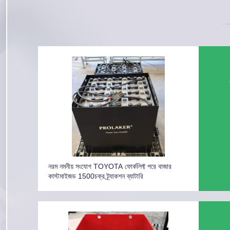
নরম নমনীয় সংযোগ TOYOTA ফোর্কলিফ্ট পরে বাজার
কাস্টমাইজড 1500চক্র ট্র্যাকশন ব্যাটারি