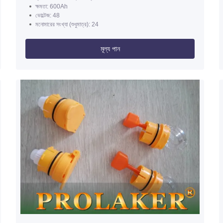
ক্ষমতা: 600Ah
ভোল্টেজ: 48
মনোমারের সংখ্যা (শুধুমাত্র): 24
মূল্য পান