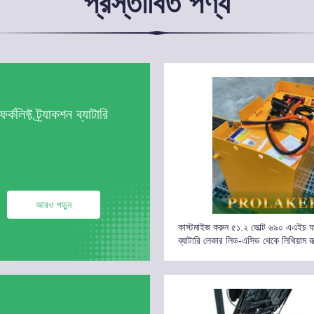
প্রস্তাবিত পণ্য
ফর্কলিফ্ট ট্র্যাকশন ব্যাটারি
আরও পড়ুন
কাস্টমাইজ করুন ৫১.২ ভোল্ট ৬৯০ এএইচ ফর্
ব্যাটারি লেকার লিড-এসিড থেকে লিথিয়াম র