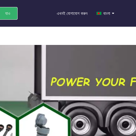
যাও
বাংলা
এখনই যোগাযোগ করুন