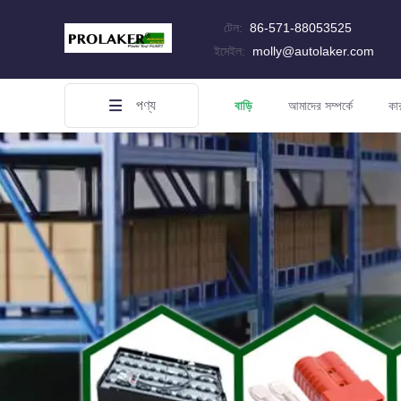
টেল:
86-571-88053525
ইমেইল:
molly@autolaker.com
পণ্য
বাড়ি
আমাদের সম্পর্কে
কা