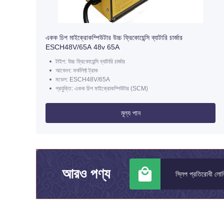
একক চিপ মাইক্রোকম্পিউটার উচ্চ ফ্রিকোয়েন্সি ব্যাটারি চার্জার
ESCH48V/65A 48v 65A
টাইপ: উচ্চ ফ্রিকোয়েন্সি ব্যাটারি চার্জার
আবেদন: ফর্কলিফ্ট ট্রাক
মডেল: ESCH48V/65A
প্রযুক্তি: একক চিপ মাইক্রোকম্পিউটার (SCM)
মূল্য পান
আরও পণ্য
10 টন ফিক্সড হাইড্