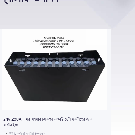
24v 280AH স্ক্রু সংযোগ ট্র্যাকশন ব্যাটারি হেলি ফর্কলিফ্টের জন্য
কাস্টমাইজড
টাইপ: ফর্কলিফ্ট ব্যাটারি (শুকনো)