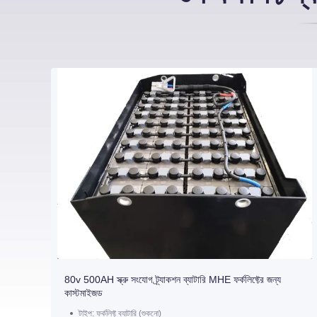
80v 500AH স্ক্রু সংযোগ ট্র্যাকশন ব্যাটারি MHE ফর্কলিফ্টের জন্য
কাস্টমাইজড
টাইপ: ফর্কলিফ্ট ব্যাটারি (শুকনো)