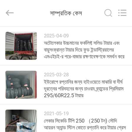
2026
LAKER
AUTOPARTS
সাম্প্রতিক কেস
CO.,LIMITED.
All
Rights
Reserved.
বাড়ি
2025-04-09
অটোলেকার উচ্চমানের ফর্কলিফ্ট সলিড টায়ার এবং
পণ্য
বায়ুসংক্রান্ত টায়ার দিয়ে ফুড ইন্ডাস্ট্রিয়ালের
এমএইচই-র পরে-বাজার রক্ষণাবেক্ষণকে সমর্থন করে
আমাদের
2025-03-28
সম্পর্কে
ইউরোপে রপ্তানির জন্য হাইওয়েতে মাঝারি বা দীর্ঘ
দূরত্বের পরিবহনের জন্য চাওয়াং ব্র্যান্ডের প্রিমিয়াম
295/60R22.5 টায়ার
কারখানা
ভ্রমণ
2021-05-19
লেকার সিকেডি টিপি 250 （250 টন) সৌদি
মান
আয়রন অ্যান্ড স্টিল কোতে রপ্তানি করে টায়ার প্রেস