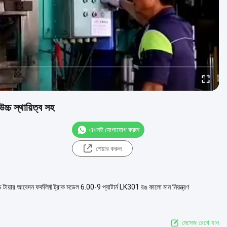
উচ্চ স্থায়িত্ব সহ
এখনই যোগাযোগ করুন
শেয়ার করুন
সলিড টায়ার আবেদন ফর্কলিফ্ট ট্রাক মডেল 6.00-9 প্যাটার্ন LK301 রঙ কালো মান নিয়ন্ত্রণ
মেসেজ রেখে যান