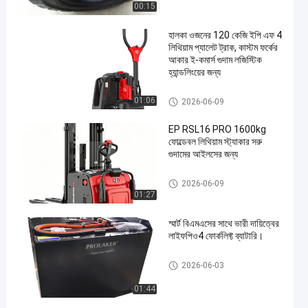
00:15
হালকা ওজনের 120 কেজি ইপি এফ 4
লিথিয়াম প্যালেট ট্রাক, কাস্টম ফর্কের
আকার ই-কমার্স গুদাম লজিস্টিক
হ্যান্ডলিংয়ের জন্য
হ্যান্ড প্যালেট ট্রাক
01:06
2026-06-09
EP RSL16 PRO 1600kg
ফোল্ডেবল লিথিয়াম স্ট্যাকার সরু
গুদামের আইলসের জন্য
বৈদ্যুতিক স্ট্যাকার
2026-06-09
01:27
স্মার্ট বিএমএসের সাথে ভারী দায়িত্বের
লাইফপিও4 ফোর্কলিফ্ট ব্যাটারি।
ফর্কলিফ্ট ট্র্যাকশন ব্যাটারি
2026-06-03
01:44