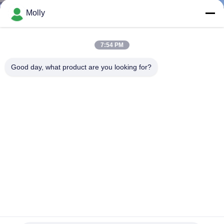
নিয়ন্ত্রণ
Molly
আমাদের
7:54 PM
সাথে
Good day, what product are you looking for?
যোগাযোগ
করুন
খবর
সাইট
ম্যাপ
গোপনীয়তা
ইপি ফোর্কল্ট ছোট বৈদ্যুতিক প্যালেট স্ট্যাকার 1.5 টন