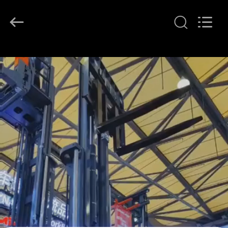
2026
LAKER
AUTOPARTS
CO.,LIMITED.
All
Rights
Reserved.
বাড়ি
পণ্য
আমাদের
সম্পর্কে
কারখানা
ভ্রমণ
মান