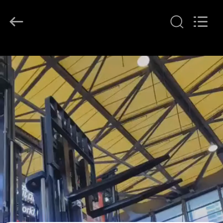
2026
LAKER
AUTOPARTS
CO.,LIMITED.
All
Rights
Reserved.
বাড়ি
পণ্য
আমাদের
সম্পর্কে
কারখানা
ভ্রমণ
মান