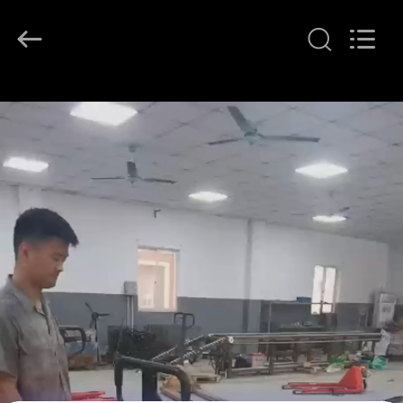
2026
LAKER
AUTOPARTS
CO.,LIMITED.
All
Rights
Reserved.
বাড়ি
পণ্য
আমাদের
সম্পর্কে
কারখানা
ভ্রমণ
মান