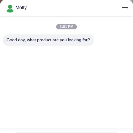
নিয়ন্ত্রণ
Molly
আমাদের
3:01 PM
সাথে
Good day, what product are you looking for?
যোগাযোগ
করুন
খবর
সাইট
ম্যাপ
গোপনীয়তা
স্ট্রং মোবাইল ম্যানুয়াল হ্যান্ড প্যালেট জ্যাক সহজ ব্যবহার