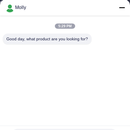
নিয়ন্ত্রণ
Molly
আমাদের
5:29 PM
সাথে
Good day, what product are you looking for?
যোগাযোগ
করুন
খবর
সাইট
ম্যাপ
গোপনীয়তা
তৈরী 1 টন ক্রলার ডাম্পার রাবার ট্রাক পাম তেল ক্রলার ডাম্পার জন্য ব্যবহৃত