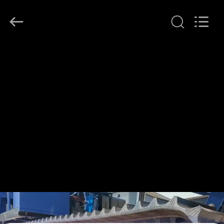
2026
LAKER
AUTOPARTS
CO.,LIMITED.
All
Rights
Reserved.
বাড়ি
পণ্য
আমাদের
সম্পর্কে
কারখানা
ভ্রমণ
মান