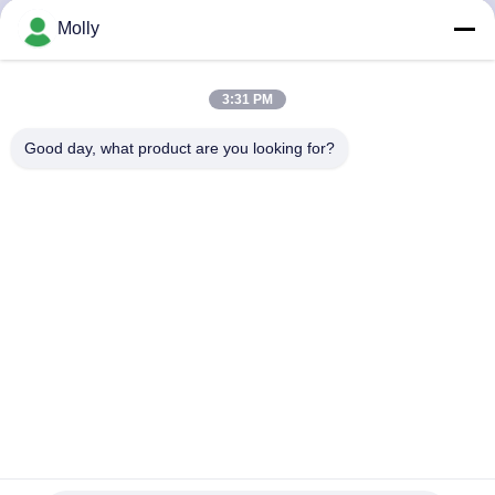
নিয়ন্ত্রণ
Molly
আমাদের
3:31 PM
সাথে
Good day, what product are you looking for?
যোগাযোগ
করুন
খবর
সাইট
ম্যাপ
গোপনীয়তা
স্ট্রং ট্র্যাকশন ফোর্কল্ট ব্যাটারি পার্টস ইভি ব্যাটারি বিভাজক ব্যাটারি গন্টলেট