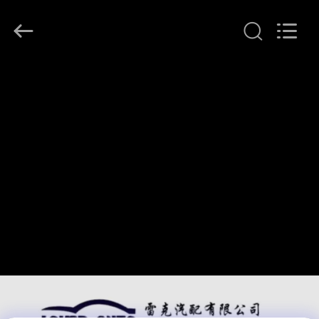
2026
LAKER
AUTOPARTS
CO.,LIMITED.
All
Rights
Reserved.
বাড়ি
পণ্য
আমাদের
সম্পর্কে
কারখানা
ভ্রমণ
মান