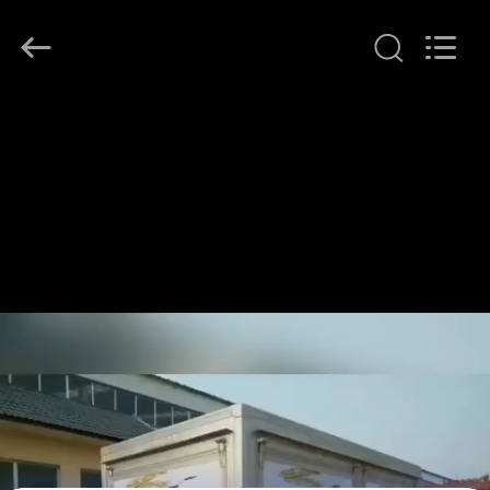
2026
LAKER
AUTOPARTS
CO.,LIMITED.
All
Rights
Reserved.
বাড়ি
পণ্য
আমাদের
সম্পর্কে
কারখানা
ভ্রমণ
মান