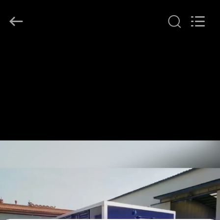
2026
LAKER
AUTOPARTS
CO.,LIMITED.
All
Rights
Reserved.
বাড়ি
পণ্য
আমাদের
সম্পর্কে
কারখানা
ভ্রমণ
মান