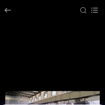
2026
LAKER
AUTOPARTS
CO.,LIMITED.
All
Rights
Reserved.
বাড়ি
পণ্য
আমাদের
সম্পর্কে
কারখানা
ভ্রমণ
মান