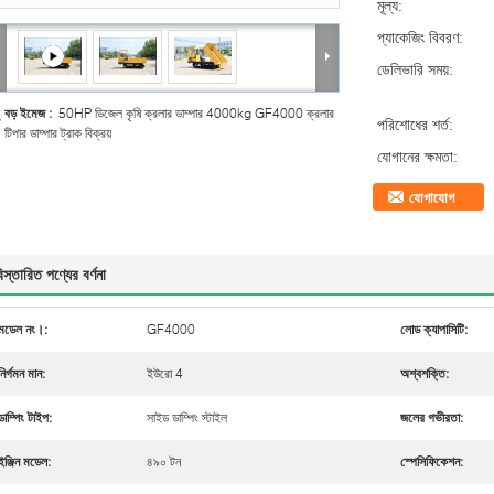
মূল্য:
প্যাকেজিং বিবরণ:
ডেলিভারি সময়:
বড় ইমেজ :
50HP ডিজেল কৃষি ক্রলার ডাম্পার 4000kg GF4000 ক্রলার
পরিশোধের শর্ত:
টিপার ডাম্পার ট্রাক বিক্রয়
যোগানের ক্ষমতা:
যোগাযোগ
িস্তারিত পণ্যের বর্ণনা
মডেল নং।:
GF4000
লোড ক্যাপাসিটি:
নির্গমন মান:
ইউরো 4
অশ্বশক্তি:
ডাম্পিং টাইপ:
সাইড ডাম্পিং স্টাইল
জলের গভীরতা:
ইঞ্জিন মডেল:
৪৯০ টন
স্পেসিফিকেশন: