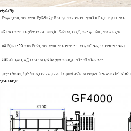
ণ্যের বৈশিষ্ট্য
. বিস্তৃত ব্যবহার, সহজ কাঠামো, স্থিতিশীল ট্রান্সমিশন, শ্রম সঞ্চয় অপারেশন, স্বয়ংক্রিয় নিয়ন্ত্রণ বাস্তবায়ন সহজ
 জটিল সড়ক অবস্থার জন্য উপযুক্ত যেমন জলাভূমি, নদীর সৈকত, মরুভূমি, ধানক্ষেত্র, বর্ষীয়ান, পর্বত এবং তুষার
. মাল্টি সিলিন্ডার 490 পাওয়ার সিস্টেম, সহজ কাঠামো, সহজ রক্ষণাবেক্ষণ, কম জ্বালানী খরচ, কম রক্ষণাবেক্ষণ খরচ।
. ইঞ্জিনিয়ারিং ক্রলার, বড় ট্র্যাকশন, ভাল ক্লাইম্বিং গ্র্যাপ পারফরম্যান্স, শক্তিশালী পরিবহন ক্ষমতা
. বৃহত্তর গিয়ারবক্স, স্থিতিশীল মাধ্যাকর্ষণ কেন্দ্র, ছোট বাঁক ব্যাসার্ধ, নমনীয় চালনাযোগ্যতা, বিশেষ করে সংকীর্ণ সাইটগুল
্রোডাক্ট ডায়াগ্রাম