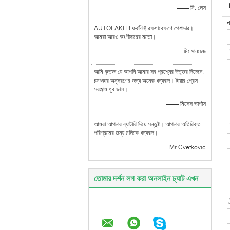
—— মি. লেস
প
AUTOLAKER ফর্কলিফ্ট রক্ষণাবেক্ষণে পেশাদার।
আমরা আরও অংশীদারের মতো।
—— মিঃ সানচেজ
আমি কৃতজ্ঞ যে আপনি আমার সব প্রশ্নের উত্তর দিচ্ছেন,
চমৎকার অনুসরণের জন্য অনেক ধন্যবাদ। টায়ার প্রেস
সরঞ্জাম খুব ভাল।
—— মিসেস ভার্গাস
আমরা আপনার ব্যাটারি দিয়ে সন্তুষ্ট। আপনার অতিরিক্ত
পরিশ্রমের জন্য মলিকে ধন্যবাদ।
—— Mr.Cvetkovic
তোমার দর্শন লগ করা অনলাইন চ্যাট এখন