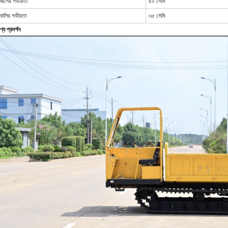
জলের গভীরতা
৪০ সেমি
বালির গভীরতা
৩৫ সেমি
ণ্য প্রদর্শন