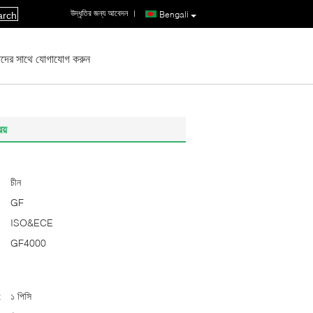
উদ্ধৃতির জন্য আবেদন
|
Bengali
arch
দের সাথে যোগাযোগ করুন
য়
চীন
GF
ISO&ECE
GF4000
:
১ পিসি