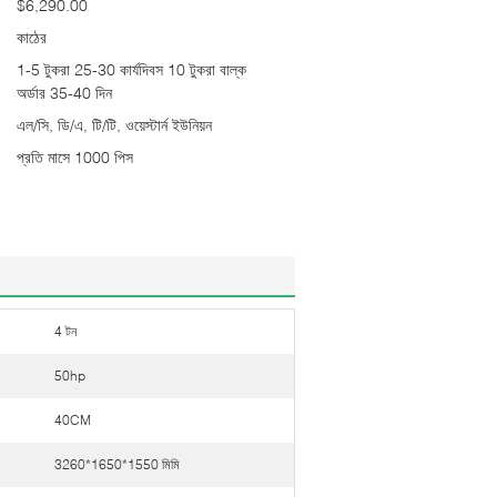
$6,290.00
কাঠের
1-5 টুকরা 25-30 কার্যদিবস 10 টুকরা বাল্ক
অর্ডার 35-40 দিন
এল/সি, ডি/এ, টি/টি, ওয়েস্টার্ন ইউনিয়ন
প্রতি মাসে 1000 পিস
4 টন
50hp
40CM
3260*1650*1550 মিমি