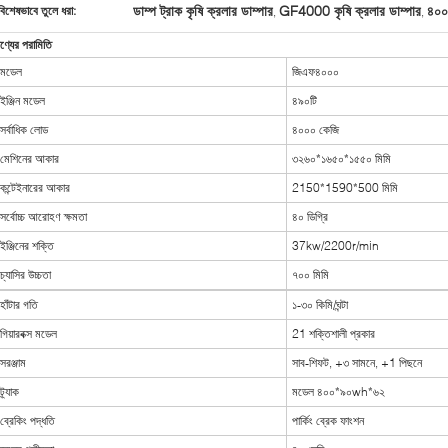
ডাম্প ট্রাক কৃষি ক্রলার ডাম্পার
GF4000 কৃষি ক্রলার ডাম্পার
৪০০০
বিশেষভাবে তুলে ধরা:
,
,
ণ্যের পরামিতি
মডেল
জিএফ৪০০০
ইঞ্জিন মডেল
৪৯০টি
সর্বাধিক লোড
৪০০০ কেজি
মেশিনের আকার
৩২৬০*১৬৫০*১৫৫০ মিমি
কন্টেইনারের আকার
2150*1590*500 মিমি
সর্বোচ্চ আরোহণ ক্ষমতা
৪০ ডিগ্রি
ইঞ্জিনের শক্তি
37kw/2200r/min
চ্যাসির উচ্চতা
৭০০ মিমি
হাঁটার গতি
১-৩০ কিমি/ঘন্টা
গিয়ারবক্স মডেল
21 শক্তিশালী প্রকার
সরঞ্জাম
সাব-শিফট, +৩ সামনে, +1 পিছনে
ট্র্যাক
মডেল ৪০০*৯০wh*৬২
ব্রেকিং পদ্ধতি
পার্কিং ব্রেক ফাংশন