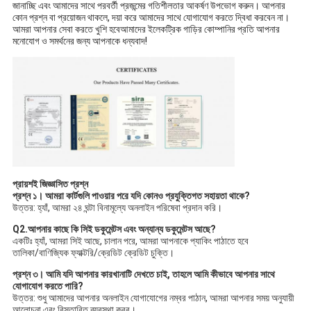
জানাচ্ছি এবং আমাদের সাথে পরবর্তী প্রজন্মের গতিশীলতার আকর্ষণ উপভোগ করুন। আপনার
কোন প্রশ্ন বা প্রয়োজন থাকলে, দয়া করে আমাদের সাথে যোগাযোগ করতে দ্বিধা করবেন না।
আমরা আপনার সেবা করতে খুশি হবেআমাদের ইলেকট্রিক গাড়ির কোম্পানির প্রতি আপনার
মনোযোগ ও সমর্থনের জন্য আপনাকে ধন্যবাদ!
প্রায়শই জিজ্ঞাসিত প্রশ্ন
প্রশ্ন ১। আমরা কার্টগুলি পাওয়ার পরে যদি কোনও প্রযুক্তিগত সহায়তা থাকে?
উত্তর: হ্যাঁ, আমরা ২৪ ঘন্টা বিনামূল্যে অনলাইন পরিষেবা প্রদান করি।
Q2.আপনার কাছে কি সিই ডকুমেন্টস এবং অন্যান্য ডকুমেন্টস আছে?
একটিঃ হ্যাঁ, আমরা সিই আছে, চালান পরে, আমরা আপনাকে প্যাকিং পাঠাতে হবে
তালিকা/বাণিজ্যিক ফ্যাক্টরি/ক্রেডিট ক্রেডিট চুক্তি।
প্রশ্ন ৩। আমি যদি আপনার কারখানাটি দেখতে চাই, তাহলে আমি কীভাবে আপনার সাথে
যোগাযোগ করতে পারি?
উত্তর: শুধু আমাদের আপনার অনলাইন যোগাযোগের নম্বর পাঠান, আমরা আপনার সময় অনুযায়ী
আলোচনা এবং বিস্তারিত ব্যবস্থা করব।