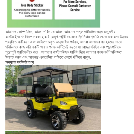
আমাদের কোম্পানিতে, আমরা গর্বিত যে আমরা আমাদের গল্ফ কার্টগুলির জন্য অতুলনীয়
কাস্টমাইজেশন বিকল্প সরবরাহ করি।মসৃণ পেইন্ট রঙ এবং প্রিমিয়াম প্যাচিং থেকে শুরু করে উন্নত
প্রযুক্তি একীকরণ এবং ব্যক্তিগতকৃত আনুষাঙ্গিক পর্যন্ত, আমরা আমাদের গ্রাহকদের সাথে
ঘনিষ্ঠভাবে কাজ করি একটি অনন্য গল্ফ কার্ট তৈরি করতে যা তাদের স্টাইল এবং পছন্দগুলিকে
পুরোপুরি প্রতিফলিত করে।আমাদের কাস্টমাইজড সার্ভিস দিয়ে আপনার গলফ কার্ট অভিজ্ঞতা
উন্নত করুন এবং আপনার একচেটিয়া গাড়িতে কোর্সে দাঁড়িয়ে থাকুন.
অন্যান্য সংশ্লিষ্ট পণ্য