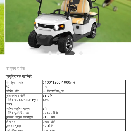
নীতি
পণ্যের বর্ণনা
প্রযুক্তিগত পরামিতি
সামগ্রিক আকার
3100*1200*1800
মিমি
সিট
৪ জন
সর্বাধিক গতি
৩০ কিলোমিটার/ঘন্টা
ঘুরার ব্যাসার্ধ মিনিট
≤3.5 মি
সর্বাধিক আরোহণের ঢাল (পুরো
২৫%
লোড)
সর্বাধিক ব্রেকিং দূরত্ব
≤4m
সর্বাধিক ড্রাইভিং রেঞ্জ
৮০-১০০ কিমি
ন্যূনতম গ্রাউন্ড ক্লিয়ারান্স
≥136
মিমি
হুইলবেস
২৪০০ মিমি
_
ট্র্যাকের প্রস্থ
870
মিমি
খালি গাড়ির ওজন
৫০০ কেজি
_