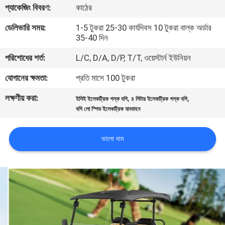
প্যাকেজিং বিবরণ:
কাঠের
নিয়ন্ত্রণ
ডেলিভারি সময়:
1-5 টুকরা 25-30 কার্যদিবস 10 টুকরা বাল্ক অর্ডার
35-40 দিন
আমাদের
পরিশোধের শর্ত:
L/C, D/A, D/P, T/T, ওয়েস্টার্ন ইউনিয়ন
সাথে
যোগাযোগ
যোগানের ক্ষমতা:
প্রতি মাসে 100 টুকরা
করুন
লক্ষণীয় করা:
,
,
ইসিই ইলেকট্রিক গল্ফ বগি
৪ সিটার ইলেকট্রিক গল্ফ বগি
বগি লো স্পিড ইলেকট্রিক যানবাহন
খবর
ভালো দাম
সাইট
ম্যাপ
গোপনীয়তা