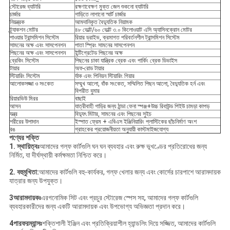
স্টোরেজ ব্যাটারি
রক্ষণাবেক্ষণ মুক্ত জেল শুকনো ব্যাটারি
চার্জার
গাড়িতে লাগানো স্মার্ট চার্জার
নিয়ন্ত্রক
আমদানিকৃত বৈদ্যুতিক নিয়ামক
ট্র্যাকশন মোটর
৪৮ ভোল্ট/৬০ ভোল্ট ৩.০ কিলোওয়াট এসি অ্যাসিনক্রোন মোটর
পাওয়ার ট্রান্সমিশন সিস্টেম
রিয়ার ড্রাইভ, ক্রমাগত পরিবর্তনশীল ট্রান্সমিশন সিস্টেম
সামনের অক্ষ এবং সাসপেনশন
পাতা স্প্রিং সামনের সাসপেনশন
পিছনের অক্ষ এবং সাসপেনশন
ইন্টিগ্রেটেড পিছনের অক্ষ
ব্রেকিং সিস্টেম
পিছনের চাকা যান্ত্রিক ব্রেক এবং পার্কিং ব্রেক ডিভাইস
টায়ার
অফ-রোড টায়ার
স্টিয়ারিং সিস্টেম
র্যাক এবং পিনিয়ন স্টিয়ারিং গিয়ার
আলোকসজ্জা ও সংকেত
সম্মুখ আলো, বাঁক সংকেত, সম্মিলিত পিছন আলো, বৈদ্যুতিক হর্ন এবং
বিপরীত বুমার
রিয়ারভিউ মিরর
বাছাই
আসন
যাত্রীবাহী গাড়ির জন্য ঠান্ডা ফেনা স্পঞ্জ+উচ্চ রিবাউন্ড পিইউ চামড়া কাপড়
যন্ত্র
বিদ্যুৎ মিটার, সামনের এবং পিছনের সুইচ
শরীরের উপাদান
ইস্পাত ফ্রেম + এবিএস ইঞ্জিনিয়ারিং প্লাস্টিকের ছাঁচনির্মাণ অংশ
রঙ
গ্রাহকের প্রয়োজনীয়তা অনুযায়ী কাস্টমাইজযোগ্য
পণ্যের শক্তি
1. স্থায়িত্বঃ
আমাদের গল্ফ কার্টগুলি ঘন ঘন ব্যবহার এবং রুক্ষ ভূখণ্ডের প্রতিরোধের জন্য
নির্মিত, যা দীর্ঘস্থায়ী কর্মক্ষমতা নিশ্চিত করে।
2. বহুমুখিতা:
আমাদের কার্টগুলি বহু-কার্যকর, গল্ফ খেলার জন্য এবং কোর্সের চারপাশে আরামদায়ক
যাত্রার জন্য উপযুক্ত।
3আরামদায়কঃ
এরগনোমিক সিট এবং প্রচুর স্টোরেজ স্পেস সহ, আমাদের গল্ফ কার্টগুলি
ব্যবহারকারীদের জন্য একটি আরামদায়ক এবং উপভোগ্য অভিজ্ঞতা প্রদান করে।
4পারফরম্যান্সঃ
শক্তিশালী ইঞ্জিন এবং প্রতিক্রিয়াশীল হ্যান্ডলিং দিয়ে সজ্জিত, আমাদের কার্টগুলি