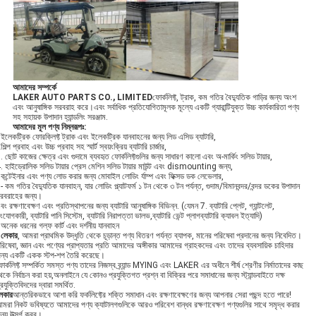
আমাদের সম্পর্কে
LAKER AUTO PARTS CO., LIMITED
ফোর্কলিফ্ট, ট্রাক, কম গতির বৈদ্যুতিক গাড়ির জন্য অংশ
এবং আনুষাঙ্গিক সরবরাহ করে।এবং সর্বাধিক প্রতিযোগিতামূলক মূল্যে একটি গ্যারান্টিযুক্ত উচ্চ কার্যকারিতা পণ্য
সহ সহায়ক উপাদান হ্যান্ডলিং সরঞ্জাম.
আমাদের মূল পণ্য নিম্নরূপঃ
:
ইলেকট্রিক ফোরক্লিফ্ট ট্রাক এবং ইলেকট্রিক যানবাহনের জন্য লিড এসিড ব্যাটারি,
শিল্প প্রবাহ এবং উচ্চ প্রবাহ সহ স্মার্ট স্বয়ংক্রিয় ব্যাটারি চার্জার,
. ছোট কাজের ক্ষেত্র এবং গুদামে ব্যবহৃত ফোর্কলিফ্টগুলির জন্য সাধারণ কালো এবং অ-মার্কিং সলিড টায়ার,
. হাইড্রোলিক সলিড টায়ার প্রেস মেশিন সলিড টায়ার মাউন্ট এবং dismounting জন্য,
কন্টেইনার এবং পণ্য লোড করার জন্য মোবাইল লোডিং র্যাম্প এবং ফিক্সড ডক লেভেলার,
- কম গতির বৈদ্যুতিক যানবাহন, যার লোডিং প্ল্যাটফর্ম ১ টন থেকে ৩ টন পর্যন্ত, গুদাম/বিমানবন্দর/বন্দর ডকের উপাদান
রবরাহের জন্য।
বং রক্ষণাবেক্ষণ এবং প্রতিস্থাপনের জন্য ব্যাটারি আনুষাঙ্গিক বিভিন্ন. (যেমন 7. ব্যাটারি প্লেট, গ্যান্টলেট,
ংযোগকারী, ব্যাটারি পানি সিস্টেম, ব্যাটারি নিরাপত্তা ভালভ,ব্যাটারি ভেন্ট প্লাগব্যাটারি ক্যাবল ইত্যাদি)
অনেক ধরনের গল্ফ কার্ট এবং দর্শনীয় যানবাহন
এ
লেকার
, আমরা প্রাথমিক উদ্ধৃতি থেকে চূড়ান্ত পণ্য বিতরণ পর্যন্ত ব্যাপক, মানের পরিষেবা প্রদানের জন্য নিবেদিত।
রিষেবা, জ্ঞান এবং পণ্যের প্রাপ্যতার প্রতি আমাদের অঙ্গীকার আমাদের গ্রাহকদের এবং তাদের ব্যবসায়িক চাহিদার
ন্য একটি একক স্টপ-শপ তৈরি করেছে।
োর্কলিফ্ট সম্পর্কিত সমস্ত পণ্য তাদের নিজস্ব ব্র্যান্ড MYING এবং LAKER এর অধীনে শীর্ষ শ্রেণীর নির্মাতাদের কাছ
েকে নির্বাচন করা হয়,অনলাইনে যে কোনও প্রযুক্তিগত প্রশ্ন বা বিক্রির পরে সমাধানের জন্য স্ট্যান্ডবাইতে দক্ষ
্রযুক্তিবিদদের দ্বারা সমর্থিত.
েকার
আন্তরিকভাবে আশা করি ফর্কলিফ্টের শক্তি সমাধান এবং রক্ষণাবেক্ষণের জন্য আপনার সেরা পছন্দ হতে পারে!
মরা নিকট ভবিষ্যতে আমাদের পণ্য ক্যাটালগগুলিকে আরও পরিবেশ বান্ধব রক্ষণাবেক্ষণ পণ্যগুলির সাথে সমৃদ্ধ করার
ন্য উত্সর্গ করব।