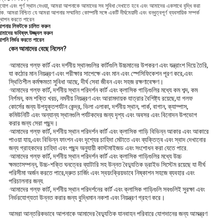
ুযোগ এবং পূর্ণ স্থান দেওয়া, আমরা আপনাকে আমাদের সব সুবিধা দেখাতে হবে এবং আমাদের একসাথে বৃদ্ধি করা
াক. আমরা নিশ্চিত যে আমরা আপনার সম্মানিত কোম্পানী সঙ্গে একটি দীর্ঘমেয়াদী এবং বন্ধুত্বপূর্ণ ব্যবসায়িক সম্পর্ক
্থাপন করতে পারেন
পনার লিফটকে চালিত করুন
মাদের ভবিষ্যৎ উজ্জ্বল করুন
পনি নির্ভর করতে পারেন
কেন আমাদের বেছে নিলেন?
·আমাদের গল্ফ কার্ট এবং দর্শনীয় স্থানগুলির কার্টগুলি উচ্চমানের উপকরণ এবং যন্ত্রাংশ দিয়ে তৈরি,
যা কঠোর মান নিয়ন্ত্রণ এবং পরীক্ষার সাপেক্ষে এবং মান এবং স্পেসিফিকেশন পূরণ করে,এবং
স্থিতিশীল কর্মক্ষমতা সুবিধা আছে, দীর্ঘ সেবা জীবন এবং সহজ রক্ষণাবেক্ষণ।
·আমাদের গল্ফ কার্ট, দর্শনীয় স্থান পরিদর্শন কার্ট এবং ক্লাসিক গাড়িগুলির মধ্যে কম শব্দ, কম
নির্গমন, কম শক্তি খরচ, নমনীয় নিয়ন্ত্রণ এবং আরামদায়ক যাত্রার বৈশিষ্ট্য রয়েছে,যা গলফ
কোর্সের জন্য উপযুক্তপর্যটন কেন্দ্র, ভিলা এলাকা, দর্শনীয় স্থান, পার্ক, বাগান, ক্যাম্পাস,
কমিউনিটি এবং অন্যান্য স্থানগুলি পর্যটকদের জন্য দৃশ্য এবং অবসর এবং বিনোদন উপভোগ
করার জন্য সেরা পছন্দ।
·আমাদের গল্ফ কার্ট, দর্শনীয় স্থান পরিদর্শন কার্ট এবং ক্লাসিক গাড়ি বিভিন্ন আকার এবং আকারে
পাওয়া যায়,এবং বিভিন্ন ফাংশন এবং দৃশ্যের চাহিদা মেটাতে এবং ব্যক্তিত্ব এবং স্বাদ দেখানোর
জন্য গ্রাহকদের চাহিদা এবং পছন্দ অনুযায়ী কাস্টমাইজড এবং সংশোধন করা যেতে পারে.
·আমাদের গল্ফ কার্ট, দর্শনীয় স্থান পরিদর্শন কার্ট এবং ক্লাসিক গাড়িগুলির মধ্যে উচ্চ
ক্ষমতাসম্পন্ন, উচ্চ-শক্তি ঘনত্বের ব্যাটারি সহ উন্নত বৈদ্যুতিক ড্রাইভ সিস্টেম রয়েছে যা দীর্ঘ
পরিসীমা অর্জন করতে পারে,দ্রুত চার্জিং এবং স্বয়ংক্রিয়ভাবে নিষ্কাশন সহজে ব্যবহার এবং
পরিচালনার জন্য.
·আমাদের গল্ফ কার্ট, দর্শনীয় স্থান পরিদর্শনের কার্ট এবং ক্লাসিক গাড়িগুলি সবগুলিই সুরক্ষা এবং
নির্ভরযোগ্যতা উন্নত করার জন্য বুদ্ধিমান নকশা এবং নিয়ন্ত্রণ গ্রহণ করে।
আমরা আন্তরিকভাবে আপনাকে আমাদের বৈদ্যুতিক যানবাহন পরিবারে যোগদানের জন্য আমন্ত্রণ