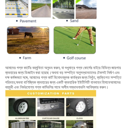
আমাদের গল্ফ কার্টের বহুমুখিতা অনুভব করুন, যা শুধুমাত্র গল্ফ কোর্সের বাইরে বিভিন্ন জায়গায়
ব্যবহারের জন্য ডিজাইন করা হয়েছে।অথবা বড় সম্পত্তি অনুসন্ধানতাদের টেকসই নির্মাণ এবং
দক্ষ কর্মক্ষমতা সঙ্গে, আমাদের গল্ফ কার্ট বিনোদনমূলক কার্যক্রম জন্য নিখুঁত, ব্যক্তিগত সম্পত্তি
পরিবহন,অথবা বাণিজ্যিক ব্যবহারের জন্য একটি ব্যবহারিক ইউটিলিটি যানবাহন হিসাবেআমাদের
বহুমুখী এবং নির্ভরযোগ্য গল্ফ কার্টগুলির সাথে অসীম সম্ভাবনাগুলি আবিষ্কার করুন।