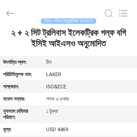
2026
LAKER
AUTOPARTS
CO.,LIMITED.
All
নিম্ন গতির বৈদ্যুতিক যানবাহন
Rights
Reserved.
২ + ২ সিট ট্রলিবাস ইলেকট্রিক গল্ফ বগি
বাড়ি
ইসিই আইএসও অনুমোদিত
পণ্য
উৎপত্তি স্থল:
চীন
আমাদের
পরিচিতিমুলক নাম:
LAKER
সম্পর্কে
সাক্ষ্যদান:
ISO&ECE
মডেল নম্বার:
গলফ এ ৪আর
কারখানা
ন্যূনতম চাহিদার
১ টুকরা
ভ্রমণ
পরিমাণ:
মূল্য:
USD 4469
মান