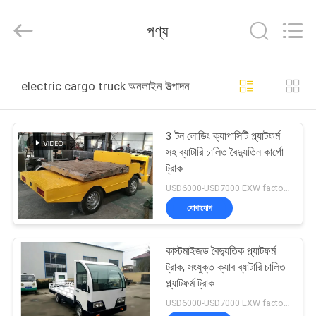
2026
LAKER
AUTOPARTS
পণ্য
CO.,LIMITED.
All
Rights
Reserved.
বাড়ি
electric cargo truck অনলাইন উত্পাদন
পণ্য
3 টন লোডিং ক্যাপাসিটি প্ল্যাটফর্ম
সহ ব্যাটারি চালিত বৈদ্যুতিন কার্গো
আমাদের
ট্রাক
সম্পর্কে
USD6000-USD7000 EXW factory price/pc MOQ:1 পিসি
যোগাযোগ
কারখানা
কাস্টমাইজড বৈদ্যুতিক প্ল্যাটফর্ম
ভ্রমণ
ট্রাক, সংযুক্ত ক্যাব ব্যাটারি চালিত
প্ল্যাটফর্ম ট্রাক
মান
USD6000-USD7000 EXW factory price/pc MOQ:1 পিসি