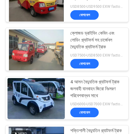
নীতি
USD8500-USD9500 EXW factory price/unit MOQ:1 ইউনিট
যোগাযোগ
ক্লোজড ড্রাইভিং কেবিন এবং
লোডিং প্ল্যাটফর্ম সহ চার্জেবল
বৈদ্যুতিক প্ল্যাটফর্ম ট্রাক
USD7500-USD8500 EXW factory price/unit MOQ:1 ইউনিট
যোগাযোগ
4 আসন বৈদ্যুতিক প্ল্যাটফর্ম ট্রাক
জলবাহী যানবাহন জিরো নিঃসরণ
পরিবেশবান্ধব সাথে
USD6000-USD7000 EXW factory price/pc MOQ:1 পিসি
যোগাযোগ
শক্তিশালী বৈদ্যুতিন প্ল্যাটফর্ম ট্রাক