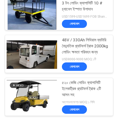
3 টন লোডিং ক্যাপাসিটি 10 ​​#
চ্যানেল ইস্পাত উপাদান
USD1599-USD1699 FOB Shanghai per pc MOQ:1 পিসি
যোগাযোগ
48V / 330Ah লিথিয়াম ব্যাটারি
বৈদ্যুতিক প্ল্যাটফর্ম ট্রাক 2000kg
লোডিং ক্ষমতা পরিবহন জন্য
USD8000-9000 MOQ:১টি
যোগাযোগ
৫২০ কেজি লোডিং ক্যাপাসিটি
ইলেকট্রিক প্ল্যাটফর্ম ট্রাক ২টি
আসন সহ
আলোচনাযোগ্য MOQ:১ পিসি
যোগাযোগ