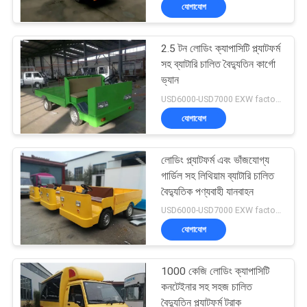
যোগাযোগ
নিয়ন্ত্রণ
2.5 টন লোডিং ক্যাপাসিটি প্ল্যাটফর্ম
আমাদের
সহ ব্যাটারি চালিত বৈদ্যুতিন কার্গো
সাথে
ভ্যান
USD6000-USD7000 EXW factory price/pc MOQ:1 পিসি
যোগাযোগ
যোগাযোগ
করুন
লোডিং প্ল্যাটফর্ম এবং ভাঁজযোগ্য
খবর
গার্ডিল সহ লিথিয়াম ব্যাটারি চালিত
বৈদ্যুতিক পণ্যবাহী যানবাহন
USD6000-USD7000 EXW factory price/pc MOQ:1 পিসি
সাইট
যোগাযোগ
ম্যাপ
1000 কেজি লোডিং ক্যাপাসিটি
গোপনীয়তা
কনটেইনার সহ সহজ চালিত
বৈদ্যুতিন প্ল্যাটফর্ম ট্রাক