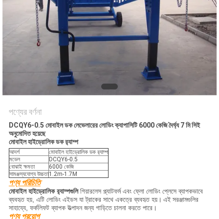
নীতি
পণ্যের বর্ণনা
DCQY6-0.5 মোবাইল ডক লেভেলারের লোডিং ক্যাপাসিটি 6000 কেজি দৈর্ঘ্য 7 মি সিই
অনুমোদিত হয়েছে
মোবাইল হাইড্রোলিক ডক র‌্যাম্প
আদর্শ
মোবাইল হাইড্রোলিক ডক র‌্যাম্প
মডেল
DCQY6-0.5
বোঝাই ক্ষমতা
6000 কেজি
সামঞ্জস্যযোগ্য উচ্চতা
1.2m-1.7M
পণ্য পরিচিতি
মোবাইল হাইড্রোলিক র‌্যাম্পগুলি
গিয়ারলেস প্ল্যাটফর্ম এবং ফ্লো লোডিং প্লেসে ব্যাপকভাবে
ব্যবহৃত হয়, এটি লোডিং এইডস যা ট্রাকের সাথে একত্রে ব্যবহৃত হয়।
এই সরঞ্জামগুলির
সাহায্যে, ফর্কলিফট ব্যাপক উত্পাদন জন্য গাড়িতে চালনা করতে পারে।
পণ্য প্রয়োগ