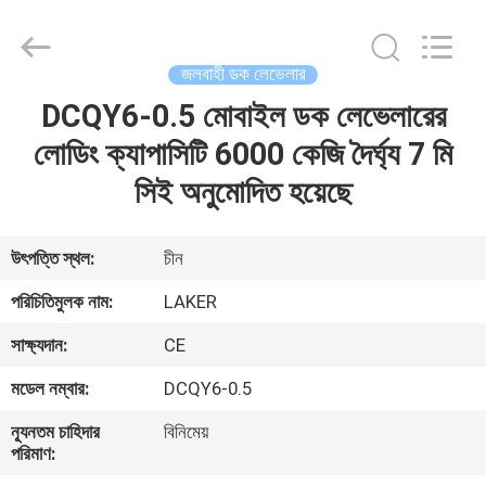
2026
LAKER
AUTOPARTS
CO.,LIMITED.
All
জলবাহী ডক লেভেলার
Rights
Reserved.
DCQY6-0.5 মোবাইল ডক লেভেলারের
বাড়ি
লোডিং ক্যাপাসিটি 6000 কেজি দৈর্ঘ্য 7 মি
পণ্য
সিই অনুমোদিত হয়েছে
আমাদের
উৎপত্তি স্থল:
চীন
সম্পর্কে
পরিচিতিমুলক নাম:
LAKER
সাক্ষ্যদান:
CE
কারখানা
মডেল নম্বার:
DCQY6-0.5
ভ্রমণ
ন্যূনতম চাহিদার
বিনিমেয়
পরিমাণ:
মান