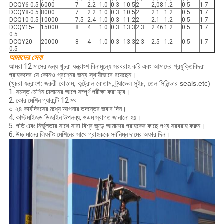
DCQY6-0.5
6000
7
2.2
1.0
0.3
10.5
2
2,08
1.2
0.5
1.7
DCQY8-0.5
8000
7
2.2
1.0
0.3
10.5
2
2.1
1.2
0.5
1.7
DCQ10-0.5
10000
7.5
2.4
1.0
0.3
11.2
2
2.1
1.2
0.5
1.7
DCQY15-
15000
8
4
1.0
0.3
13.3
2.3
2.46
1.2
0.5
1.7
0.5
DCQY20-
20000
8
4
1.0
0.3
13.3
2.3
2.5
1.2
0.5
1.7
0.5
আমাদের সেবা
আমরা
12 মাসের
জন্য খুচরা যন্ত্রাংশ বিনামূল্যে সরবরাহ করি
এবং আমাদের প্রযুক্তিবিদরা
গ্রাহকদের যে কোনও প্রশ্নের জন্য স্থায়ীভাবে রয়েছেন।
(খুচরা যন্ত্রাংশ: জরুরী বোতাম, কন্ট্রোল বোতাম, ট্র্যাভেল সুইচ, তেল সিলিন্ডার seals.etc)
1. সমস্ত মেশিন চালানের আগে সম্পূর্ণ পরীক্ষা করা হবে।
2. কোর মেশিন গ্যারান্টি 12 মথ
৩. ২৪ কার্যদিবসের মধ্যে আপনার তদন্তের জবাব দিন।
4. কাস্টমাইজড ডিজাইন উপলব্ধ, ওএম স্বাগত জানানো হয়।
5. গতি এবং নির্ভুলতার সাথে সারা বিশ্ব জুড়ে আমাদের গ্রাহকের কাছে পণ্য সরবরাহ করুন।
6. উচ্চ মানের লিফটিং মেশিনের সাথে গ্রাহককে সর্বনিম্ন দামের অফার দিন।