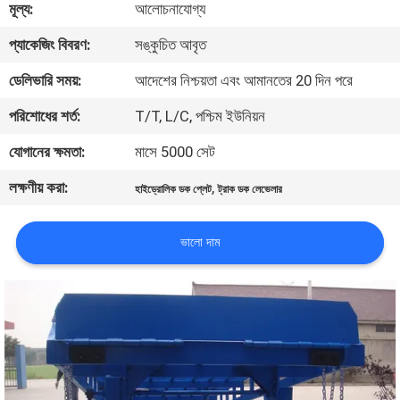
মূল্য:
আলোচনাযোগ্য
নিয়ন্ত্রণ
প্যাকেজিং বিবরণ:
সঙ্কুচিত আবৃত
আমাদের
ডেলিভারি সময়:
আদেশের নিশ্চয়তা এবং আমানতের 20 দিন পরে
সাথে
পরিশোধের শর্ত:
T/T, L/C, পশ্চিম ইউনিয়ন
যোগাযোগ
যোগানের ক্ষমতা:
মাসে 5000 সেট
করুন
লক্ষণীয় করা:
,
হাইড্রোলিক ডক প্লেট
ট্রাক ডক লেভেলার
খবর
ভালো দাম
সাইট
ম্যাপ
গোপনীয়তা