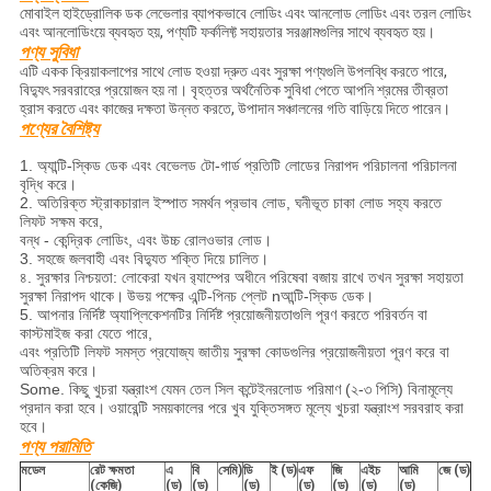
মোবাইল হাইড্রোলিক ডক লেভেলার ব্যাপকভাবে লোডিং এবং আনলোড লোডিং এবং তরল লোডিং
এবং আনলোডিংয়ে ব্যবহৃত হয়, পণ্যটি ফর্কলিফ্ট সহায়তার সরঞ্জামগুলির সাথে ব্যবহৃত হয়।
পণ্য সুবিধা
এটি একক ক্রিয়াকলাপের সাথে লোড হওয়া দ্রুত এবং সুরক্ষা পণ্যগুলি উপলব্ধি করতে পারে,
বিদ্যুৎ সরবরাহের প্রয়োজন হয় না। বৃহত্তর অর্থনৈতিক সুবিধা পেতে আপনি শ্রমের তীব্রতা
হ্রাস করতে এবং কাজের দক্ষতা উন্নত করতে, উপাদান সঞ্চালনের গতি বাড়িয়ে দিতে পারেন।
পণ্যের বৈশিষ্ট্য
1. অ্যান্টি-স্কিড ডেক এবং বেভেলড টো-গার্ড প্রতিটি লোডের নিরাপদ পরিচালনা পরিচালনা
বৃদ্ধি করে।
2. অতিরিক্ত স্ট্রাকচারাল ইস্পাত সমর্থন প্রভাব লোড, ঘনীভূত চাকা লোড সহ্য করতে
লিফট সক্ষম করে,
বন্ধ - কেন্দ্রিক লোডিং, এবং উচ্চ রোলওভার লোড।
3. সহজে জলবাহী এবং বিদ্যুত শক্তি দিয়ে চালিত।
৪. সুরক্ষার নিশ্চয়তা: লোকেরা যখন র‌্যাম্পের অধীনে পরিষেবা বজায় রাখে তখন সুরক্ষা সহায়তা
সুরক্ষা নিরাপদ থাকে।
উভয় পক্ষের এন্টি-পিনচ প্লেট nআন্টি-স্কিড ডেক।
5. আপনার নির্দিষ্ট অ্যাপ্লিকেশনটির নির্দিষ্ট প্রয়োজনীয়তাগুলি পূরণ করতে পরিবর্তন বা
কাস্টমাইজ করা যেতে পারে,
এবং প্রতিটি লিফট সমস্ত প্রযোজ্য জাতীয় সুরক্ষা কোডগুলির প্রয়োজনীয়তা পূরণ করে বা
অতিক্রম করে।
Some. কিছু খুচরা যন্ত্রাংশ যেমন তেল সিল কন্টেইনরলোড পরিমাণ (২-৩ পিসি) বিনামূল্যে
প্রদান করা হবে।
ওয়ারেন্টি সময়কালের পরে খুব যুক্তিসঙ্গত মূল্যে খুচরা যন্ত্রাংশ সরবরাহ করা
হবে।
পণ্য পরামিতি
মডেল
রেট ক্ষমতা
এ
বি
সেমি)
ডি
ই (ড)
এফ
জি
এইচ
আমি
জে (ড)
(কেজি)
(ড)
(ড)
(ড)
(ড)
(ড)
(ড)
(ড)