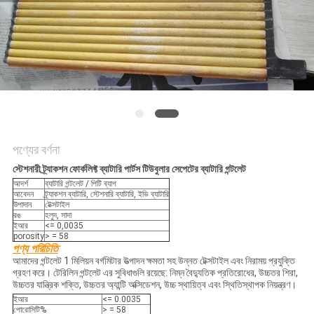
নীতি
পণ্যের বর্ণনা
স্টেশনারী ট্র্যাকশন ফোর্কলিফ্ট ব্যাটারি পার্টস টিউবুলার সেপেটের ব্যাটারি গন্টলেট
আদর্শ
ব্যাটারি গন্টলেট / পিটি ব্যাগ
আবেদন
ট্র্যাকশন ব্যাটারি, স্টেশনারি ব্যাটারি, ইভি ব্যাটারি
উপাদান
টেক্সটাইল
রঙ
হলুদ, সাদা
ইআর
<= 0,0035
porosity
> = 58
পণ্য পরিচিতি
আমাদের গন্টলেট 1 মিলিয়ন বর্গমিটার উত্পাদন ক্ষমতা সহ উন্নত টেক্সটাইল এবং নিরাময় প্রযুক্তি
গ্রহণ করে। টেরিলিন গন্টলেট এর সুবিধাগুলি রয়েছে: নিম্ন বৈদ্যুতিক প্রতিরোধের, উচ্চতর শিরা,
উচ্চতর যান্ত্রিক শক্তি, উচ্চতর অ্যান্টি অক্সিডেশন, উচ্চ স্থায়িত্ব এবং স্থিতিস্থাপক নিয়ন্ত্রণ।
ইআর
<= 0.0035
পোরোসিটি%
> = 58