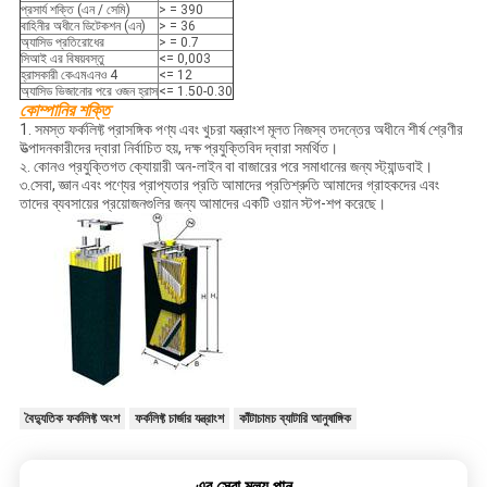
প্রসার্য শক্তি (এন / সেমি)
> = 390
বাহিনীর অধীনে ডিটেকশন (এন)
> = 36
অ্যাসিড প্রতিরোধের
> = 0.7
সিআই এর বিষয়বস্তু
<= 0,003
হ্রাসকারী কেএমএনও 4
<= 12
অ্যাসিড ভিজানোর পরে ওজন হ্রাস
<= 1.50-0.30
কোম্পানির শক্তি
1. সমস্ত ফর্কলিফ্ট প্রাসঙ্গিক পণ্য এবং খুচরা যন্ত্রাংশ মূলত নিজস্ব তদন্তের অধীনে শীর্ষ শ্রেণীর
উত্পাদনকারীদের দ্বারা নির্বাচিত হয়, দক্ষ প্রযুক্তিবিদ দ্বারা সমর্থিত।
২. কোনও প্রযুক্তিগত ক্যোয়ারী অন-লাইন বা বাজারের পরে সমাধানের জন্য স্ট্যান্ডবাই।
৩.সেবা, জ্ঞান এবং পণ্যের প্রাপ্যতার প্রতি আমাদের প্রতিশ্রুতি আমাদের গ্রাহকদের এবং
তাদের ব্যবসায়ের প্রয়োজনগুলির জন্য আমাদের একটি ওয়ান স্টপ-শপ করেছে।
বৈদ্যুতিক ফর্কলিফ্ট অংশ
ফর্কলিফ্ট চার্জার যন্ত্রাংশ
কাঁটাচামচ ব্যাটারি আনুষাঙ্গিক
এর সেরা মূল্য পান