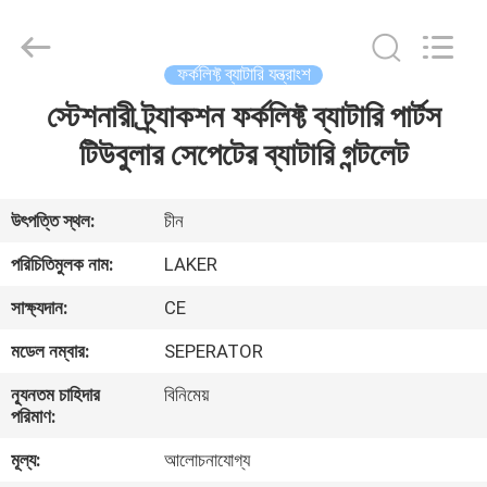
2026
LAKER
AUTOPARTS
CO.,LIMITED.
All
ফর্কলিফ্ট ব্যাটারি যন্ত্রাংশ
Rights
Reserved.
স্টেশনারী ট্র্যাকশন ফর্কলিফ্ট ব্যাটারি পার্টস
বাড়ি
টিউবুলার সেপেটের ব্যাটারি গন্টলেট
পণ্য
উৎপত্তি স্থল:
চীন
আমাদের
পরিচিতিমুলক নাম:
LAKER
সম্পর্কে
সাক্ষ্যদান:
CE
মডেল নম্বার:
SEPERATOR
কারখানা
ন্যূনতম চাহিদার
বিনিমেয়
ভ্রমণ
পরিমাণ:
মূল্য:
আলোচনাযোগ্য
মান