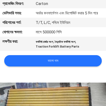
প্যাকেজিং বিবরণ:
Carton
নিয়ন্ত্রণ
ডেলিভারি সময়:
অর্ডার কনফার্মেশন এবং ডিপোজিট করার 5 দিন পরে
আমাদের
পরিশোধের শর্ত:
T/T, L/C, পশ্চিম ইউনিয়ন
সাথে
যোগানের ক্ষমতা:
মাসে 500000 পিসি
যোগাযোগ
লক্ষণীয় করা:
,
,
ফর্কলিফ্ট চার্জার অংশ
বৈদ্যুতিক ফর্কলিফ্ট অংশ
করুন
Traction Forklift Battery Parts
খবর
ভালো দাম
সাইট
ম্যাপ
গোপনীয়তা