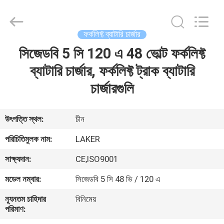
2026
LAKER
AUTOPARTS
CO.,LIMITED.
All
ফর্কলিফ্ট ব্যাটারি চার্জার
Rights
Reserved.
সিজেডবি 5 সি 120 এ 48 ভোল্ট ফর্কলিফ্ট
বাড়ি
ব্যাটারি চার্জার, ফর্কলিফ্ট ট্রাক ব্যাটারি
পণ্য
চার্জারগুলি
আমাদের
উৎপত্তি স্থল:
চীন
সম্পর্কে
পরিচিতিমুলক নাম:
LAKER
সাক্ষ্যদান:
CE,ISO9001
কারখানা
মডেল নম্বার:
সিজেডবি 5 সি 48 ভি / 120 এ
ভ্রমণ
ন্যূনতম চাহিদার
বিনিমেয়
পরিমাণ:
মান