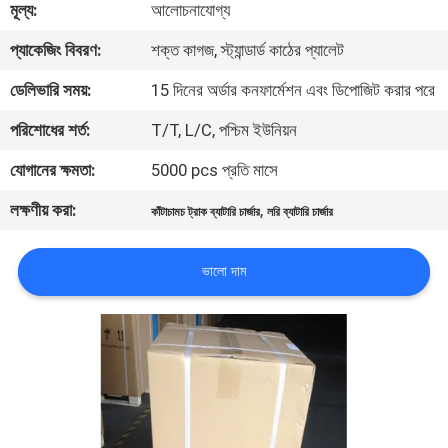
মূল্য:
আলোচনাযোগ্য
নিয়ন্ত্রণ
প্যাকেজিং বিবরণ:
শক্ত কাগজ, স্ট্যান্ডার্ড কাঠের প্যালেট
আমাদের
ডেলিভারি সময়:
15 দিনের অর্ডার কনফার্মেশন এবং ডিপোজিট করার পরে
সাথে
পরিশোধের শর্ত:
T/T, L/C, পশ্চিম ইউনিয়ন
যোগাযোগ
যোগানের ক্ষমতা:
5000 pcs প্রতি মাসে
করুন
লক্ষণীয় করা:
,
কাঁটাচামচ ট্রাক ব্যাটারি চার্জার
লরি ব্যাটারি চার্জার
খবর
ভালো দাম
সাইট
ম্যাপ
গোপনীয়তা