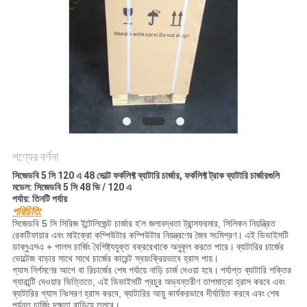
নীতি
পণ্যের বর্ণনা
সিজেডবি 5 সি 120 এ 48 ভোল্ট ফর্কলিফ্ট ব্যাটারি চার্জার, ফর্কলিফ্ট ট্রাক ব্যাটারি চার্জারগুলি
মডেল: সিজেডবি 5 সি 48 ভি / 120 এ
পর্যায়: তিনটি পর্যায়
পরিচিতি:
সিজেডবি 5 সি সিরিজ ইন্টেলিজেন্ট চার্জার হ'ল জলাবদ্ধতা ট্রান্সফরমার, সিলিকন নিয়ন্ত্রিত
রেকটিফায়ার এবং মাইক্রো কম্পিউটার কম্পিউটার নিয়ন্ত্রণের জৈব সংমিশ্রণ।
এই ডিভাইসটি
ডাব্লুএসএ + পালস চার্জিং বৈশিষ্ট্যযুক্ত বক্ররেখাকে অনুকূল করতে পারে।
ব্যাটারির চার্জের
ভোল্টেজ বাড়ার সাথে সাথে চার্জের কারেন্ট স্বয়ংক্রিয়ভাবে হ্রাস পায়।
গ্যাস নির্গমণের আগে বা রিচার্জের শেষ পর্যায়ে নাড়ি চার্জ দেওয়া হবে।
পর্যাপ্ত ব্যাটারি শক্তির
গ্যারান্টি দেওয়ার ভিত্তিতে, এই ডিভাইসটি প্রচুর অভ্যন্তরীণ তাপমাত্রা হ্রাস করবে এবং
ব্যাটারির গ্যাস নিঃসরণ হ্রাস করবে, ব্যাটারির আয়ু কার্যকরভাবে দীর্ঘায়িত করবে এবং শেষ
পর্যন্ত চার্জিং দক্ষতা বাড়িয়ে তুলবে।