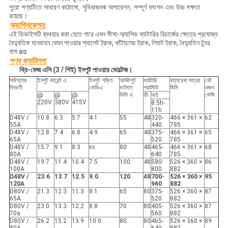
পুরো পণ্যটিতে সাধারণ কাঠামো, সুবিধাজনক অপারেশন, সম্পূর্ণ ফাংশন এবং উচ্চ দক্ষতা
রয়েছে।
অ্যাপ্লিকেশন:
এই ডিভাইসটি ব্যবহার করা যেতে পারে এমন সীসা-অ্যাসিড ব্যাটারির রিচার্জের ক্ষেত্রে প্রযোজ্য
বৈদ্যুতিক যানবাহন যেমন পাওয়ার প্যালেট ট্রাক, কাঁটাচামচ ট্রাক, লিফট ট্রাক, বৈদ্যুতিন ট্যুর
বাস as
পণ্য ক্যাটালগ:
থ্রি-ফেজ এসি (3 / পিই) ইনপুট পাওয়ার ভোল্টেজ।
সবিস্তার
ইনপুট কারেন্ট এ
ইনপুট শক্তি
আউটপুট
ব্যাটারি
বাহ্যরেখা মাত্রা
নেট
বিবরণী
কেভিএ
বর্তমান
পরামিতি
মিমি
ওজন
ডিসি এ
কেজি
@
@
@
ভী
অই
220V
380V
415V
8.5h-
11h
D48V /
10.8
6.3
5.7
4.1
55
48
320-
466 × 361 ×
62
55A
440
785
D48V /
12.8
7.4
6.8
4.9
65
48
375-
466 × 361 ×
65
65A
520
785
D48V /
15.7
9.1
8.3
ছয়
80
48
465-
466 × 361 ×
68
80A
640
785
D48V /
19.7
11.4
10.4
7.5
100
48
580-
526 × 360 ×
86
100A
800
882
D48V /
23.6
13.7
12.5
9.0
120
48
700-
526 × 360 ×
95
120A
960
882
D80V /
21.3
12.3
11.3
8.1
65
80
375-
526 × 360 ×
87
65A
520
882
D80V /
23.0
13.3
12.2
8.8
70
80
405-
526 × 360 ×
87
70a
560
882
D80V /
26.2
15.2
13.9
10.0
80
80
465-
526 × 360 ×
89