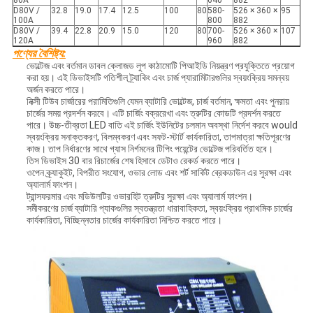
80A
640
882
D80V /
32.8
19.0
17.4
12.5
100
80
580-
526 × 360 ×
95
100A
800
882
D80V /
39.4
22.8
20.9
15.0
120
80
700-
526 × 360 ×
107
120A
960
882
পণ্যের বৈশিষ্ট্য:
ভোল্টেজ এবং বর্তমান ডাবল ক্লোজড লুপ কাঠামোটি পিআইডি নিয়ন্ত্রণ প্রযুক্তিতে প্রয়োগ
করা হয়। এই ডিভাইসটি গতিশীল ট্র্যাকিং এবং চার্জ প্যারামিটারগুলির স্বয়ংক্রিয় সমন্বয়
অর্জন করতে পারে।
নিক্সী টিউব চার্জারের পরামিতিগুলি যেমন ব্যাটারি ভোল্টেজ, চার্জ বর্তমান, ক্ষমতা এবং পুনরায়
চার্জের সময় প্রদর্শন করবে। এটি চার্জিং বক্ররেখা এবং ত্রুটির কোডটি প্রদর্শন করতে
পারে। উচ্চ-তীব্রতা LED বাতি এই চার্জিং ইউনিটের চলমান অবস্থা নির্দেশ করবে would
স্বয়ংক্রিয় সনাক্তকরণ, বিলম্বকরণ এবং সফট-স্টার্ট কার্যকারিতা, তাপমাত্রা ক্ষতিপূরণের
কাজ। তাপ নির্ধারণের সাথে গ্যাস নির্গমনের টিপিং পয়েন্টের ভোল্টেজ পরিবর্তিত হবে।
তিস ডিভাইস 30 বার রিচার্জের শেষ হিসাবে ডেটাও রেকর্ড করতে পারে।
ওপেন ক্র্যাকুইট, বিপরীত সংযোগ, ওভার লোড এবং শর্ট সার্কিট ব্রেকডাউন এর সুরক্ষা এবং
অ্যালার্ম ফাংশন।
ট্রান্সফরমার এবং মডিউলটির ওভারহিট ত্রুটির সুরক্ষা এবং অ্যালার্ম ফাংশন।
সমীকরণের চার্জ ব্যাটারি প্যাকগুলির স্বতন্ত্রতা ধারাবাহিকতা, স্বয়ংক্রিয় প্রাথমিক চার্জের
কার্যকারিতা, বিচ্ছিন্নতার চার্জের কার্যকারিতা নিশ্চিত করতে পারে।