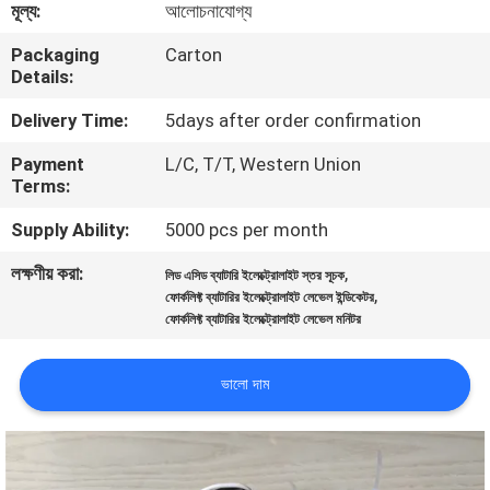
মূল্য:
আলোচনাযোগ্য
নিয়ন্ত্রণ
Packaging
Carton
Details:
আমাদের
Delivery Time:
5days after order confirmation
সাথে
Payment
L/C, T/T, Western Union
যোগাযোগ
Terms:
করুন
Supply Ability:
5000 pcs per month
লক্ষণীয় করা:
,
খবর
লিড এসিড ব্যাটারি ইলেক্ট্রোলাইট স্তর সূচক
,
ফোর্কলিফ্ট ব্যাটারির ইলেক্ট্রোলাইট লেভেল ইন্ডিকেটর
ফোর্কলিফ্ট ব্যাটারির ইলেক্ট্রোলাইট লেভেল মনিটর
সাইট
ম্যাপ
ভালো দাম
গোপনীয়তা