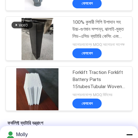
যোগাযোগ
100% কুমারী পিপি উপাদান সহ
উচ্চ-গুণমান সম্পন্ন, ঝালাই-মুক্ত
লিড-এসিড ব্যাটারি কেসিং এবং
কাস্টমাইজযোগ্য আকার - BCI বক্স
আলোচনাযোগ্য MOQ:আলোচনা সাপেক্ষ
যোগাযোগ
Forklift Traction Forklift
Battery Parts
15tubesTubular Woven
Battery Gauntlet
আলোচনাযোগ্য MOQ:বিনিমেয়
যোগাযোগ
ফর্কলিফ্ট ব্যাটারি যন্ত্রাংশ
Molly
স্ট্রং ট্র্যাকশন ফোর্কল্ট ব্যাটারি পার্টস ইভি ব্যাটারি বিভাজক ব্যাটারি গন্টলেট