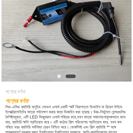
নীতি
পণ্যের বর্ণনা
পণ্যের বর্ণনা
লিড-এসিড ব্যাটারি ফ্লুইড লেভেল এলার্ম একটি স্মার্ট নিরাপত্তা ডিভাইস যা রিয়েল টাইমে
ইলেক্ট্রোলাইটের মাত্রা পর্যবেক্ষণ করার জন্য ডিজাইন করা হয়েছে। উচ্চ-নির্ভুলতা সেন্সরগুলির
বৈশিষ্ট্যযুক্ত, এটি LED ভিজ্যুয়াল এলার্ম সক্রিয় করে,যখন মাত্রা সমালোচনামূলকভাবে কমে
যায়, ব্যাটারি ক্ষতি প্রতিরোধ করে। এটি কঠোর শিল্প পরিবেশের প্রতিরোধ করে, যখন কম
শক্তি খরচ ব্যাটারি সর্বনিম্ন ড্রেন নিশ্চিত করে। ফোর্কলিফ্ট এবং শিল্প ব্যাটারি ** সঙ্গে
সামঞ্জস্যপূর্ণ,সরঞ্জাম মুক্ত ইনস্টলেশন ইনস্টলেশন সহজতর. অটো-ক্যালিব্রেশন ফাংশন