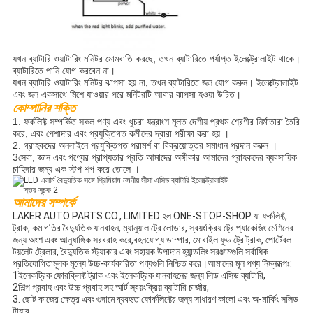
যখন ব্যাটারি ওয়াটারিং মনিটর মোমবাতি করছে, তখন ব্যাটারিতে পর্যাপ্ত ইলেক্ট্রোলাইট থাকে।
ব্যাটারিতে পানি যোগ করবেন না।
যখন ব্যাটারি ওয়াটারিং মনিটর ঝাপসা হয় না, তখন ব্যাটারিতে জল যোগ করুন। ইলেক্ট্রোলাইট
এবং জল একসাথে মিশে যাওয়ার পরে মনিটরটি আবার ঝাপসা হওয়া উচিত।
কোম্পানির শক্তি
1. ফর্কলিফ্ট সম্পর্কিত সকল পণ্য এবং খুচরা যন্ত্রাংশ মূলত দেশীয় প্রথম শ্রেণীর নির্মাতারা তৈরি
করে, এবং পেশাদার এবং প্রযুক্তিগত কর্মীদের দ্বারা পরীক্ষা করা হয় ।
2. গ্রাহকদের অনলাইনে প্রযুক্তিগত পরামর্শ বা বিক্রয়োত্তর সমাধান প্রদান করুন ।
3সেবা, জ্ঞান এবং পণ্যের প্রাপ্যতার প্রতি আমাদের অঙ্গীকার আমাদের গ্রাহকদের ব্যবসায়িক
চাহিদার জন্য এক স্টপ শপ করে তোলে ।
আমাদের সম্পর্কে
LAKER AUTO PARTS CO., LIMITED হল ONE-STOP-SHOP যা ফর্কলিফ্ট,
ট্রাক, কম গতির বৈদ্যুতিক যানবাহন, ম্যানুয়াল ট্রে লোডার, স্বয়ংক্রিয় ট্রে প্যাকেজিং মেশিনের
জন্য অংশ এবং আনুষাঙ্গিক সরবরাহ করে,বহনযোগ্য ডাম্পার, মোবাইল ফুড ট্রে ট্রাক, পোর্টেবল
টয়লেট ট্রেলার, বৈদ্যুতিক স্ট্যাকার এবং সহায়ক উপাদান হ্যান্ডলিং সরঞ্জামগুলি সর্বাধিক
প্রতিযোগিতামূলক মূল্যে উচ্চ-কার্যকারিতা পণ্যগুলি নিশ্চিত করে।আমাদের মূল পণ্য নিম্নরূপঃ:
1ইলেকট্রিক ফোরক্লিফ্ট ট্রাক এবং ইলেকট্রিক যানবাহনের জন্য লিড এসিড ব্যাটারি,
2শিল্প প্রবাহ এবং উচ্চ প্রবাহ সহ স্মার্ট স্বয়ংক্রিয় ব্যাটারি চার্জার,
3. ছোট কাজের ক্ষেত্র এবং গুদামে ব্যবহৃত ফোর্কলিফ্টের জন্য সাধারণ কালো এবং অ-মার্কিং সলিড
টায়ার,