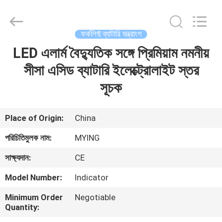
2026
LAKER
AUTOPARTS
CO.,LIMITED.
All
ফর্কলিফ্ট ব্যাটারি যন্ত্রাংশ
Rights
Reserved.
LED এলার্ম বৈদ্যুতিক সঙ্গে প্রিমিয়াম নমনীয়
বাড়ি
সীসা এসিড ব্যাটারি ইলেক্ট্রোলাইট স্তর
পণ্য
সূচক
আমাদের
Place of Origin:
China
সম্পর্কে
পরিচিতিমুলক নাম:
MYING
সাক্ষ্যদান:
CE
কারখানা
Model Number:
Indicator
ভ্রমণ
Minimum Order
Negotiable
Quantity:
মান