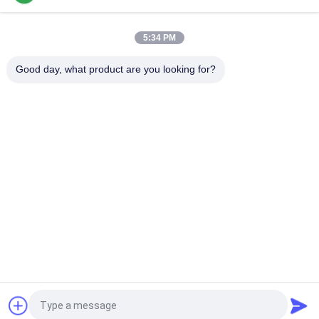
প্লাস্টিকের মাথা সহ পেশাদার এম 10 ট্র্যাকশন ব্যাটারি বোল্ট স্ক্রু কালো রঙ
5:34 PM
আকার এম ফর্কলিফ্ট ব্যাটারি যন্ত্রাংশ, ব্যাটারি ভেন্ট প্লাগ ফ্লোট দৈর্ঘ্য 67 মিমি উপাদান পিপি
Good day, what product are you looking for?
সব
ফর্কলিফ্ট ব্যাটারি যন্ত্রাংশ
ফর্কলিফ্ট ট্র্যাকশন ব্যাটারি
ফর্কলিফ্ট ব্যাটারি চার্জার
ফর্কলিফ্ট ব্যাটারি সংযোগকারী
ফর্কলিফ্ট টায়ার প্রেস মেশিন
বৈদ্যুতিক স্ট্যাকার
সলিড ফর্কলিফ্ট টায়ার
জলবাহী ডক লেভেলার
উদ্ধৃতির জন্য আবেদন