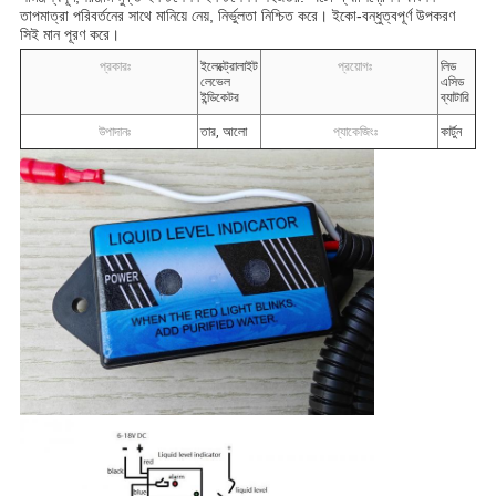
তাপমাত্রা পরিবর্তনের সাথে মানিয়ে নেয়, নির্ভুলতা নিশ্চিত করে। ইকো-বন্ধুত্বপূর্ণ উপকরণ
সিই মান পূরণ করে।
প্রকারঃ
ইলেক্ট্রোলাইট
প্রয়োগঃ
লিড
লেভেল
এসিড
ইন্ডিকেটর
ব্যাটারি
উপাদানঃ
তার, আলো
প্যাকেজিংঃ
কার্টুন