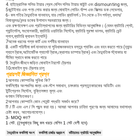
4. হাইড্রোলিক সলিড টায়ার প্রেস মেশিন সলিড টায়ার মাউন্ট এবং dismounting জন্য,
5কন্টেইনার এবং পণ্য লোড করার জন্য মোবাইল লোডিং র্যাম্প এবং ফিক্সড ডক লেভেলার,
6- কম গতির বৈদ্যুতিক যানবাহন, যার লোডিং প্ল্যাটফর্ম ১ টন থেকে ৩ টন পর্যন্ত, গুদাম/
বিমানবন্দর/বন্দর ডকের উপাদান সরবরাহের জন্য।
এবং রক্ষণাবেক্ষণ এবং প্রতিস্থাপনের জন্য ব্যাটারির বিভিন্ন আনুষাঙ্গিক। (যেমন ব্যাটারি প্লেট,
গ্যান্টলেটস, সংযোগকারী, ব্যাটারি ওয়াটারিং সিস্টেম, ব্যাটারি সুরক্ষা ভালভ, ব্যাটারি ভেন্ট
প্লাগ,ব্যাটারি ক্যাবল ইত্যাদি)
7অনেক ধরনের গল্ফ কার্ট এবং দর্শনীয় যানবাহন
8. একটি পরিসীমা কর্ম যানবাহন যা সুবিধাজনকভাবে বস্তুর প্যাকিং এবং বহন করতে পারে (হ্যান্ড
প্যালে ট্রাক,অটোমেটিক প্যালেট ট্রাক,ক্রোলার ডাম্পার ট্রাক) এবং বৈদ্যুতিক স্ট্যাকার যা
সীমিত স্থানে কাজ করতে পারে
9. দৈনন্দিন জীবনে জড়িত মোবাইল টয়লেট ট্রেলার
10মোবাইল ফুড ট্রেলার চালু
প্রায়শই জিজ্ঞাসিত প্রশ্ন
1আপনার কোম্পানির সুবিধা কি?
ফর্কলিফ্টের অংশগুলির জন্য এক-স্টপ সমাধান, চমৎকার প্রস্তুতকারকের অডিটিং এবং
ইন্টিগ্রেশন সিস্টেম, যুক্তিসঙ্গত মূল্য এবং
গুণমান নিশ্চিতকরণ।
2আপনার কোম্পানি কোন পেমেন্ট পদ্ধতি সমর্থন করে?
টি / টি এবং এল / সি পছন্দ করা হয়। আমরা আপনার চাহিদা পূরণের জন্য আমাদের যথাসাধ্য
চেষ্টা করব, আলোচনাযোগ্য।
3- MOQ কত?
1 সেট. ((শুধুমাত্র কিছু কম খরচে মেশিন 1 সেট বেশী হবে)
বৈদ্যুতিক ফর্কলিফ্ট অংশ
ফর্কলিফ্ট চার্জার যন্ত্রাংশ
কাঁটাচামচ ব্যাটারি আনুষাঙ্গিক