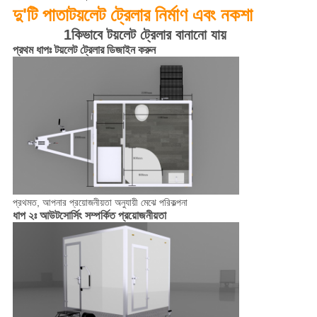
দু'টি পাতা
টয়লেট ট্রেলার নির্মাণ এবং নকশা
1কিভাবে টয়লেট ট্রেলার বানানো যায়
প্রথম ধাপঃ টয়লেট ট্রেলার ডিজাইন করুন
প্রথমত, আপনার প্রয়োজনীয়তা অনুযায়ী মেঝে পরিকল্পনা
ধাপ ২ঃ আউটসোর্সিং সম্পর্কিত প্রয়োজনীয়তা