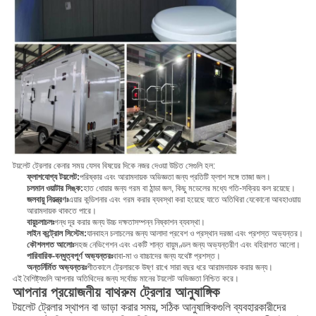
টয়লেট ট্রেলার কেনার সময় যেসব বিষয়ের দিকে নজর দেওয়া উচিত সেগুলি হল:
ফ্লাশযোগ্য টয়লেট:
পরিষ্কার এবং আরামদায়ক অভিজ্ঞতা জন্য প্রতিটি ফ্লাশ সঙ্গে তাজা জল।
চলমান ওয়াটার সিঙ্ক:
হাত ধোয়ার জন্য গরম বা ঠান্ডা জল, কিছু মডেলের মধ্যে গতি-সক্রিয় কল রয়েছে।
জলবায়ু নিয়ন্ত্রণঃ
এয়ার কন্ডিশনার এবং গরম করার ব্যবস্থা করা হয়েছে যাতে অতিথিরা যেকোনো আবহাওয়ায়
আরামদায়ক থাকতে পারে।
বায়ুচলাচলঃ
গন্ধ দূর করার জন্য উচ্চ দক্ষতাসম্পন্ন নিষ্কাশন ব্যবস্থা।
লাইন কন্ট্রোল সিস্টেম:
যানবাহন চলাচলের জন্য আলাদা প্রবেশ ও প্রস্থান দরজা এবং প্রশস্ত অভ্যন্তর।
কৌশলগত আলোঃ
সহজ নেভিগেশন এবং একটি শান্ত বায়ুমণ্ডল জন্য অভ্যন্তরীণ এবং বহিরাগত আলো।
পারিবারিক-বন্ধুত্বপূর্ণ অভ্যন্তরঃ
বাবা-মা ও বাচ্চাদের জন্য যথেষ্ট প্রশস্ত।
অন্তর্নির্মিত অভ্যন্তরঃ
শীতকালে ট্রেলারকে উষ্ণ রাখে সারা বছর ধরে আরামদায়ক করার জন্য।
এই বৈশিষ্ট্যগুলি আপনার অতিথিদের জন্য সর্বোচ্চ মানের টয়লেট অভিজ্ঞতা নিশ্চিত করে।
আপনার প্রয়োজনীয় বাথরুম ট্রেলার আনুষাঙ্গিক
টয়লেট ট্রেলার স্থাপন বা ভাড়া করার সময়, সঠিক আনুষাঙ্গিকগুলি ব্যবহারকারীদের