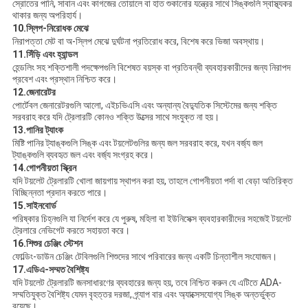
স্রোতের পানি, সাবান এবং কাগজের তোয়ালে বা হাত শুকানোর যন্ত্রের সাথে সিঙ্কগুলি স্বাস্থ্যকর
থাকার জন্য অপরিহার্য।
10.
স্লিপ-নিরোধক মেঝে
নিরাপত্তা মেট বা অ-স্লিপ মেঝে দুর্ঘটনা প্রতিরোধ করে, বিশেষ করে ভিজা অবস্থায়।
11.
সিঁড়ি এবং হ্যান্ডল
হেন্ডলিং সহ শক্তিশালী পদক্ষেপগুলি বিশেষত বয়স্ক বা প্রতিবন্ধী ব্যবহারকারীদের জন্য নিরাপদ
প্রবেশ এবং প্রস্থান নিশ্চিত করে।
12.
জেনারেটর
পোর্টেবল জেনারেটরগুলি আলো, এইচভিএসি এবং অন্যান্য বৈদ্যুতিক সিস্টেমের জন্য শক্তি
সরবরাহ করে যদি ট্রেলারটি কোনও শক্তি উত্সের সাথে সংযুক্ত না হয়।
13.
পানির ট্যাংক
মিষ্টি পানির ট্যাঙ্কগুলি সিঙ্ক এবং টয়লেটগুলির জন্য জল সরবরাহ করে, যখন বর্জ্য জল
ট্যাঙ্কগুলি ব্যবহৃত জল এবং বর্জ্য সংগ্রহ করে।
14.
গোপনীয়তা স্ক্রিন
যদি টয়লেট ট্রেলারটি খোলা জায়গায় স্থাপন করা হয়, তাহলে গোপনীয়তা পর্দা বা বেড়া অতিরিক্ত
বিচ্ছিন্নতা প্রদান করতে পারে।
15.
সাইনবোর্ড
পরিষ্কার চিহ্নগুলি যা নির্দেশ করে যে পুরুষ, মহিলা বা ইউনিসেক্স ব্যবহারকারীদের সহজেই টয়লেট
ট্রেলারে নেভিগেট করতে সহায়তা করে।
16.
শিশুর চেঞ্জিং স্টেশন
ফোল্ডিং-ডাউন চেঞ্জিং টেবিলগুলি শিশুদের সাথে পরিবারের জন্য একটি চিন্তাশীল সংযোজন।
17.
এডিএ-সম্মত বৈশিষ্ট্য
যদি টয়লেট ট্রেলারটি জনসাধারণের ব্যবহারের জন্য হয়, তবে নিশ্চিত করুন যে এটিতে ADA-
সম্মতিযুক্ত বৈশিষ্ট্য যেমন বৃহত্তর দরজা, গ্র্যাপ বার এবং অ্যাক্সেসযোগ্য সিঙ্ক অন্তর্ভুক্ত
রয়েছে।