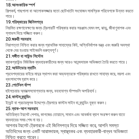
18.
আলংকারিক স্পর্শ
শিল্পকর্ম, গাছপালা বা আলোকসজ্জার মতো ছোটখাটো সংযোজন সামগ্রিক পরিবেশকে উন্নত করতে
পারে।
19.
পরিষ্কারের জিনিসপত্র
নিয়মিত রক্ষণাবেক্ষণের জন্য ট্রেলারটি পরিষ্কার করার সরঞ্জাম যেমন মপ, ঝাড়ু, জীবাণুনাশক এবং
গ্লাভস দিয়ে সজ্জিত করুন।
20.
জরুরী সরবরাহ
নিরাপত্তা নিশ্চিত করার জন্য প্রাথমিক সাহায্যের কিট, অগ্নিনির্বাপক যন্ত্র এবং জরুরি অবস্থা
থেকে বের হওয়ার সাইনগুলি গুরুত্বপূর্ণ।
21.
সঙ্গীত বা সাউন্ড সিস্টেম
ব্যাকগ্রাউন্ড মিউজিক ব্যবহারকারীদের জন্য আরও আনন্দদায়ক অভিজ্ঞতা তৈরি করতে পারে।
22.
আউটডোর ম্যাটিং
প্রবেশদ্বারের বাইরে মাদুর স্থাপন করা অভ্যন্তরকে পরিষ্কার রাখতে সাহায্য করে, ময়লা এবং
ধ্বংসাবশেষ হ্রাস করে।
23.
পোর্টেবল র্যাম্প
হুইলচেয়ার অ্যাক্সেসযোগ্যতার জন্য, বহনযোগ্য র্যাম্পগুলি অপরিহার্য।
24.
কাস্টম ব্র্যান্ডিং
ইভেন্ট বা প্রচারমূলক উদ্দেশ্যে ট্রেলারে কাস্টম সাইন বা ব্র্যান্ডিং যুক্ত করুন।
25.
ব্যাক-আপ সরবরাহ
অতিরিক্ত টয়লেট পেপার, কাগজের তোয়ালে, সাবান এবং আবর্জনা ব্যাগ সংরক্ষণ করুন যাতে
ব্যবহারের সময় শেষ না হয়।
আপনার টয়লেট ট্রেলারকে এই জিনিসপত্র দিয়ে সজ্জিত করে, আপনি সমস্ত
অতিথিদের জন্য একটি আরামদায়ক, স্বাস্থ্যকর এবং ব্যবহারকারী-বান্ধব অভিজ্ঞতা
নিশ্চিত করতে পারেন।