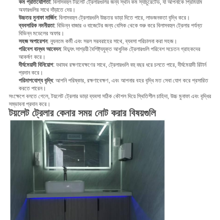
কম প্রতিযোগিতা
: বিলাসবহুল টয়লেট ট্রেলারগুলির জন্য স্থান কম স্যাচুরেটেড, যা আপনাকে প্রিমিয়াম
অফারগুলির সাথে দাঁড়াতে দেয়।
উচ্চতর মুনাফা মার্জিন
: বিলাসবহুল ট্রেলারগুলি উচ্চতর ভাড়া দিতে পারে, লাভজনকতা বৃদ্ধি করে।
ব্যবসায়িক নমনীয়তা
: বিভিন্ন বাজার ও বাজেটের জন্য বেসিক থেকে শুরু করে বিলাসবহুল ট্রেলার পর্যন্ত
বিভিন্ন মডেলের অফার।
সহজ অপারেশন
: ন্যূনতম কর্মী এবং সরল সরবরাহের সাথে, ব্যবসা পরিচালনা করা সহজ।
পরিবেশ বান্ধব আবেদন
: বিদ্যুৎ সাশ্রয়ী বৈশিষ্ট্যযুক্ত আধুনিক ট্রেলারগুলি পরিবেশ সচেতন গ্রাহকদের
আকর্ষণ করে।
দীর্ঘমেয়াদী বিনিয়োগ
: যথাযথ রক্ষণাবেক্ষণের সাথে, ট্রেলারগুলি বহু বছর ধরে চলতে পারে, দীর্ঘমেয়াদী রিটার্ন
প্রদান করে।
পরিমাপযোগ্য বৃদ্ধি
: আপনি পরিষ্কার, রক্ষণাবেক্ষণ, এবং আপনার বহর বৃদ্ধি মত সেবা যোগ করে প্রসারিত
করতে পারেন।
সংক্ষেপে বলতে গেলে, টয়লেট ট্রেলার ভাড়া ব্যবসা সঠিক কৌশল দিয়ে স্থিতিশীল চাহিদা, উচ্চ মুনাফা এবং বৃদ্ধির
সম্ভাবনা প্রদান করে।
টয়লেট ট্রেলার কেনার সময় নোট করার বিষয়গুলি