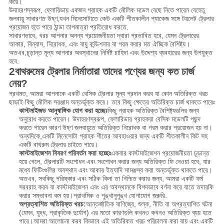
করে।
উদাহরণস্বরূপ, ফ্লোরিডায় একজন গ্রাহক একটি মৌলিক মডেল বেছে নিতে পারেন যেহেতু
জলবায়ু সাধারণত উষ্ণ,যখন মিনেসোটাতে কেউ একটি শীতকালীন প্যাকেজ সঙ্গে টয়লেট ট্রেলার
প্রয়োজন হতে পারে ঠান্ডা তাপমাত্রা প্রতিরোধ করতে.
সাধারণভাবে, খরচ আপনার অনন্য প্রয়োজনীয়তা দ্বারা প্রভাবিত হবে, যেমন ট্রেলারের
আকার, বিন্যাস, নিরোধক, এবং বায়ু কন্ডিশনার বা গরম করার মত ঐচ্ছিক বৈশিষ্ট্য।
অতএব,চূড়ান্ত মূল্য আপনার অবস্থানের নির্দিষ্ট চাহিদা এবং উদ্দেশ্য ব্যবহারের জন্য উপযুক্ত
হবে.
2বাথরুমের ট্রেলার নির্মাতারা তাদের পণ্যের জন্য কত চার্জ
নেয়?
প্রথমত, আমরা আপনাকে একটি বেসিক ট্রেলার মূল্য প্রদান করব যা কোন অতিরিক্ত খরচ
ছাড়াই কিছু মৌলিক সরঞ্জাম অন্তর্ভুক্ত করে। তবে কিছু ক্ষেত্রে অতিরিক্ত চার্জ থাকতে পারেঃ
কাস্টমাইজড আনুষাঙ্গিক যোগ করা হচ্ছেঃ
কিছু গ্রাহক অতিরিক্ত বৈশিষ্ট্যগুলির জন্য
অনুরোধ করতে পারেন। উদাহরণস্বরূপ, ফ্লোরিডার গ্রাহকরা বেসিক মডেলটি পছন্দ
করতে পারেন কারণ উষ্ণ জলবায়ুতে অতিরিক্ত নিরোধক বা গরম করার প্রয়োজন হয় না।
অন্যদিকে,একটি মিনেসোটা গ্রাহক শীতের আবহাওয়ার জন্য একটি শীতকালীন কিট সহ
একটি বাথরুম ট্রেলার চাইতে পারে।
কাস্টমাইজেশন বিবরণ পরিবর্তন করা হচ্ছেঃ
একবার কাস্টমাইজেশন প্রয়োজনীয়তা চূড়ান্ত
হয়ে গেলে, ট্রেলারটি সংশোধন এবং সংশোধন করার জন্য অতিরিক্ত ফি নেওয়া হবে, যার
মধ্যে ফিটিংগুলির অবস্থান এবং আকার ইত্যাদি সামঞ্জস্য করা অন্তর্ভুক্ত থাকতে পারে।
অতএব, সবকিছু পরিষ্কার এবং সঠিক কিনা তা নিশ্চিত করার জন্য, আমরা একটি ফর্ম
সরবরাহ করব যা কাস্টমাইজেশন এবং এর অবস্থানকে বিশদভাবে বর্ণনা করে যাতে তদারকি
করার সম্ভাবনা কম হয়।প্রাথমিক ও পুঙ্খানুপুঙ্খ যোগাযোগ জরুরি.
অপ্রত্যাশিত অতিরিক্ত খরচ:
আন্তর্জাতিক বাণিজ্যে, শুল্ক, নীতি বা অপ্রত্যাশিত ঘটনা
(যেমন, যুদ্ধ, প্রাকৃতিক দুর্যোগ) এর মতো কারণগুলি কখনও কখনও অতিরিক্ত ব্যয় হতে
পারে।আমরা আলোচনা করব কিভাবে এই অতিরিক্ত খরচ পরিচালনা করা যায় এবং একটি