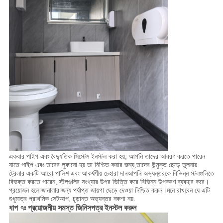
একবার পাইপ এবং বৈদ্যুতিক সিস্টেম ইনস্টল করা হয়, আপনি তাদের আবরণ করতে পারেন
যাতে পাইপ এবং তারের লুকানো হয় তা নিশ্চিত করার জন্য,তাদের উন্মুক্ত ছেড়ে তুলনায়
ট্রেলার একটি আরো পালিশ এবং আকর্ষণীয় চেহারা দানআপনি অভ্যন্তরকে বিভিন্ন স্টলগুলিতে
বিভক্ত করতে পারেন, স্টলগুলির সংখ্যার উপর ভিত্তি করে বিভিন্ন উপকরণ ব্যবহার করে।
প্রয়োজন হলে জানালার জন্য পর্যাপ্ত জায়গা ছেড়ে দেওয়া নিশ্চিত করুন।মনে রাখবেন যে এটি
শুধুমাত্র প্রাথমিক সেটআপ, চূড়ান্ত অভ্যন্তর নকশা নয়.
ধাপ ৭ঃ প্রয়োজনীয় সমস্ত জিনিসপত্র ইনস্টল করুন