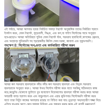
এই পর্যায়ে, আমরা আপনার দ্বারা নির্বাচিত সমস্ত টয়লেট আনুষাঙ্গিক তাদের নির্ধারিত স্থানে
ইনস্টল করব, যেমন টয়লেট, মূত্রনালী, সিঙ্ক, এবং কল,যা পাইপ সিস্টেমের সাথে সংযুক্ত
হবেএছাড়াও আমরা অতিরিক্ত সুবিধা যেমন টয়লেট র্যাক, সরবরাহ ক্যাবিনেট,কাগজের হোল্ডার,
এবং অন্যান্য সুবিধাগুলি সহ প্রয়োজনীয় জিনিস যেমন দরজা, জানালা এবং হ্যান্ডলগুলি।
পদক্ষেপ 8: সিস্টেমের অখণ্ডতা এবং কার্যকারিতা পরীক্ষা করুন
আমরা জল সরবরাহ ব্যবস্থাকে নদীর নদীর জল সরবরাহ ব্যবস্থা এবং বিদ্যুৎ সরবরাহ
ব্যবস্থাকে সংযুক্ত করব। আমরা উভয় সিস্টেম পরীক্ষা করব যাতে সবকিছু সঠিকভাবে কাজ
করে,জয়েন্টের যেকোনো ফুটোতে খুব মনোযোগ দিয়েআলোর ব্যবস্থা পরীক্ষা করার জন্য আমরা
অস্থায়ী বাল্ব স্থাপন করব এবং বায়ুচলাচল এবং এয়ার কন্ডিশনার সিস্টেমগুলি পরীক্ষা করব
যাতে তারা নিখুঁত কাজের অবস্থায় রয়েছে তা নিশ্চিত করা যায়।চূড়ান্ত অভ্যন্তরীণ সজ্জা দিয়ে
এগিয়ে যাওয়ার আগে কোন সমস্যা চিহ্নিত এবং সমাধান করার জন্য এই ধাপটি গুরুত্বপূর্ণ.