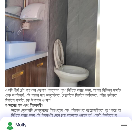
একটি শীর্ষ রেট পায়খানা ট্রেলার প্রত্যাশা পূরণ নিশ্চিত করার জন্য, আমরা বিভিন্ন সম্মতি
চেক অপরিহার্য. এই মানের মান অন্তর্ভুক্ত, বৈদ্যুতিক সিস্টেম কর্মক্ষমতা, নদীর গভীরতা
সিস্টেম সম্মতি,এবং উপাদান গুণমান.
গুণমানের মান এবং নিয়মাবলীঃ
টয়লেট ট্রেলারটি ভোক্তাদের নিরাপত্তা এবং পরিবেশগত প্রয়োজনীয়তা পূরণ করে তা
নিশ্চিত করার জন্য এই নিয়মগুলি মেনে চলা অত্যন্ত গুরুত্বপূর্ণ।একটি নির্ভরযোগ্য
প্রস্তুতকারকের অবশ্যই নিশ্চিত করতে হবে যে ট্রেলারটি সুরক্ষা প্রোটোকল মেনে চলে
Molly
এবং একই সাথে এর পরিবেশগত প্রভাবকে কমিয়ে আনে, যা এটিকে কার্যকর এবং পরিবেশ
বান্ধব করে তোলে।