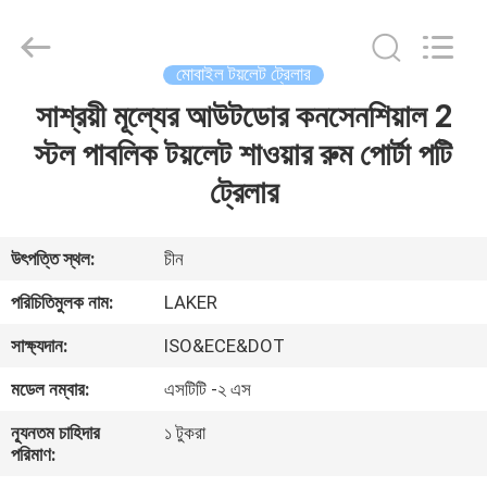
2026
LAKER
AUTOPARTS
CO.,LIMITED.
All
মোবাইল টয়লেট ট্রেলার
Rights
Reserved.
সাশ্রয়ী মূল্যের আউটডোর কনসেনশিয়াল 2
বাড়ি
স্টল পাবলিক টয়লেট শাওয়ার রুম পোর্টা পটি
পণ্য
ট্রেলার
আমাদের
উৎপত্তি স্থল:
চীন
সম্পর্কে
পরিচিতিমুলক নাম:
LAKER
সাক্ষ্যদান:
ISO&ECE&DOT
কারখানা
মডেল নম্বার:
এসটিটি -২ এস
ভ্রমণ
ন্যূনতম চাহিদার
১ টুকরা
পরিমাণ:
মান