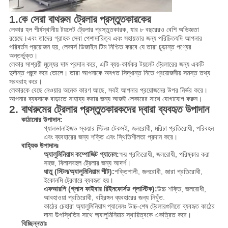
1.
কে সেরা বাথরুম ট্রেলার প্রস্তুতকারকের
লেকার হল শীর্ষস্থানীয় টয়লেট ট্রেলার প্রস্তুতকারক, যার ৮ বছরেরও বেশি অভিজ্ঞতা
রয়েছে।এবং তাদের গ্রাহক সেবা পেশাদারিত্ব এবং সহায়তার জন্য পরিচিতযদি আপনার
পরিবর্তন প্রয়োজন হয়, লেকার্স ডিজাইন টিম নিশ্চিত করবে যে তারা চূড়ান্ত পণ্যের
অন্তর্ভুক্ত।
লেকার সাশ্রয়ী মূল্যের দাম প্রদান করে, এটি ব্যয়-কার্যকর টয়লেট ট্রেলারের জন্য একটি
দুর্দান্ত পছন্দ করে তোলে। তারা আপনাকে অবগত সিদ্ধান্ত নিতে প্রয়োজনীয় সমস্ত তথ্য
সরবরাহ করে।
লেকারকে বেছে নেওয়ার অনেক কারণ আছে, সবই আপনার প্রয়োজনের উপর নির্ভর করে।
আপনার ব্যবসাকে বাড়াতে সাহায্য করার জন্য আজই লেকারের সাথে যোগাযোগ করুন।
2. বাথরুমের ট্রেলার প্রস্তুতকারকদের দ্বারা ব্যবহৃত উপাদান
কাঠামোর উপাদান:
গ্যালভানাইজড স্কয়ার স্টিলঃ টেকসই, জলরোধী, মরিচা প্রতিরোধী, পরিবহন
এবং ব্যবহারের জন্য শক্তি এবং স্থিতিশীলতা প্রদান করে।
বাহ্যিক উপাদানঃ
অ্যালুমিনিয়াম কম্পোজিট প্যানেল:
ক্ষয় প্রতিরোধী, জলরোধী, পরিষ্কার করা
সহজ, বিলাসবহুল ট্রেলার জন্য আদর্শ।
ধাতু (স্টিল/অ্যালুমিনিয়াম শীট):
শক্তিশালী, জলরোধী, জারা প্রতিরোধী,
ইকোনমি ট্রেলারে ব্যবহৃত হয়।
এফআরপি (গ্লাস ফাইবার রিইনফোর্সড প্লাস্টিক):
উচ্চ শক্তি, জলরোধী,
আবহাওয়া প্রতিরোধী, বহিরঙ্গন ব্যবহারের জন্য নিখুঁত.
কাঠের চেহারা অ্যালুমিনিয়াম প্যানেলঃ উচ্চ-শেষ ট্রেলারগুলিতে ব্যবহৃত কাঠের
দানা উপস্থিতির সাথে অ্যালুমিনিয়াম স্থায়িত্বকে একত্রিত করে।
বিচ্ছিন্নতাঃ