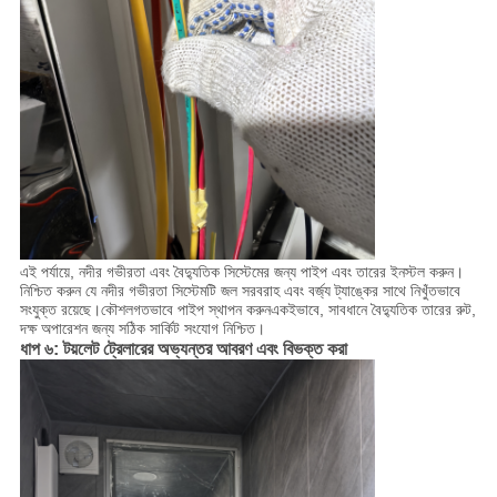
এই পর্যায়ে, নদীর গভীরতা এবং বৈদ্যুতিক সিস্টেমের জন্য পাইপ এবং তারের ইনস্টল করুন।
নিশ্চিত করুন যে নদীর গভীরতা সিস্টেমটি জল সরবরাহ এবং বর্জ্য ট্যাঙ্কের সাথে নিখুঁতভাবে
সংযুক্ত রয়েছে।কৌশলগতভাবে পাইপ স্থাপন করুনএকইভাবে, সাবধানে বৈদ্যুতিক তারের রুট,
দক্ষ অপারেশন জন্য সঠিক সার্কিট সংযোগ নিশ্চিত।
ধাপ ৬: টয়লেট ট্রেলারের অভ্যন্তর আবরণ এবং বিভক্ত করা