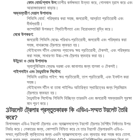
ফোম বোর্ড/গ্লাস উল:
তাপীয় কর্মক্ষমতা উন্নত করে, গোলমাল হ্রাস করে এবং
আরামদায়কতা বাড়ায়।
অভ্যন্তরীণ দেয়াল উপাদানঃ
পিভিসি বোর্ড: পরিষ্কার করা সহজ, জলরোধী, আর্দ্রতা প্রতিরোধী এবং
দীর্ঘস্থায়ী।
কম্পোজিট উপকরণ: স্থিতিশীলতা এবং নিরোধকতা বৃদ্ধি করে।
মেঝে উপকরণ:
জলরোধী পিভিসি মেঝেঃ পরিধান-প্রতিরোধী, জলরোধী এবং পরিষ্কার করা
সহজ, বাথরুমের ট্রেলারে ব্যবহৃত হয়।
স্টেইনলেস স্টীল এমবসড প্যানেলঃ ক্ষয় প্রতিরোধী, টেকসই, এবং পরিষ্কার
করা সহজ, সাধারণত উচ্চ-শেষ ট্রেলার ব্যবহার করা হয়।
উইন্ডো ও ডোর উপাদানঃ
অ্যালুমিনিয়াম ফ্রেমঃ দরজা এবং জানালার জন্য হালকা ও টেকসই।
পাইপলাইন এবং বৈদ্যুতিক সিস্টেম:
পিভিসি ওয়াটার পাইপ: ক্ষয় প্রতিরোধী, তাপ প্রতিরোধী, এবং ইনস্টল করা
সহজ।
স্টেইনলেস স্টীল বা তামা পাইপিংঃ অতিরিক্ত স্থায়িত্বের জন্য প্রিমিয়াম
ট্রেলারে ব্যবহৃত হয়।
বৈদ্যুতিক সিস্টেমঃ পিভিসি বিচ্ছিন্ন তারগুলি এবং জলরোধী সমন্বয়গুলি সুরক্ষা
মান পূরণ করে।
3টয়লেট ট্রেলার প্রস্তুতকারক কি এডিএ-সম্মত টয়লেট তৈরি
করে?
বিলাসবহুল এডিএ টয়লেট ট্রেলার এবং অ্যাক্সেসযোগ্য টয়লেট ট্রেলার বৈশিষ্ট্য নির্মাতার উপর
নির্ভর করে। লেকারের জন্য, কোম্পানি নিশ্চিত করে যে তার টয়লেট ট্রেলারগুলি এডিএ-
সম্মত,প্রতিবন্ধী ব্যক্তিদের জন্য এগুলি অ্যাক্সেসযোগ্য এবং ব্যবহার করা সহজ করে তোলা.
ক্রয় করার সময়, আপনার অতিরিক্ত ADA- সামঞ্জস্যপূর্ণ বৈশিষ্ট্যগুলির প্রয়োজন কিনা তা