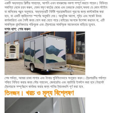
একটি অভ্যন্তর শিল্পীর সাহায্যে, আপনি এখন বাথরুমের নকশা সম্পূর্ণ করতে পারেন। বিভিন্ন
সমাপ্তি থেকে চয়ন করুন, যেমন মসৃণ কাঠের মেঝে এবং চকচকে দেয়াল,অথবা যে কোন স্টাইল
যা মালিকের পছন্দ অনুসারে. অভ্যন্তরটি নির্দিষ্ট প্রয়োজনীয়তা পূরণের জন্য কাস্টমাইজ করা
হবে, যা একটি ব্যক্তিগত স্পর্শের অনুমতি দেয়। আধুনিক আলো, সুইচ এবং সকেট উভয়
কার্যকারিতা এবং শৈলী জন্য যোগ করা যেতে পারে।বাইরের অংশকে উপেক্ষা করবেন না, এটি
সামগ্রিক নান্দনিকতার পরিপূরক এবং ট্রেলারের সামগ্রিক আবেদনকে বাড়িয়ে তুলবে.
দশম ধাপ: শেষ করুন
শেষ পর্যন্ত, আমরা চাকা লাগাব এবং টানার সুনিশ্চিতভাবে সংযুক্ত করব। ট্রেলারটির পর্যাপ্ত
শক্তি নিশ্চিত করার জন্য সৌর প্যানেল, জেনারেটর এবং ব্যাটারি ইনস্টল করা হবে।টয়লেট
ট্রেলারকে সম্পূর্ণরূপে কার্যকর করার জন্য পানির ট্যাংকগুলি পূর্ণ করা হবে.
খরচ ও মূল্য বিশ্লেষণ
তিনজন।