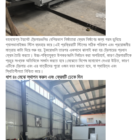
বহনযোগ্য টয়লেট ট্রেলারগুলির বেশিরভাগ নির্মাতারা ফ্রেম নির্মাণের জন্য গরম ডুবিয়ে
গ্যালভানাইজড স্টিল ব্যবহার করে।এই প্রক্রিয়াটি স্টিলের সঠিক পরিমাপ এবং প্রয়োজনীয়
মাত্রায় কাটা দিয়ে শুরু হয়. টুকরোগুলি তারপর একসাথে ঝালাই করা হয় ট্রেলারের প্রধান
ফ্রেম তৈরি করতে। উচ্চ-শক্তিযুক্ত উপকরণগুলি নির্বাচন করা অপরিহার্য, কারণ ট্রেলারটিকে
প্রচুর সংখ্যক অতিথিকে সমর্থন করতে হবে।মেঝেতে বিশেষ মনোযোগ দেওয়া উচিত, কারণ
এটিকে ট্রেলার এবং এর যাত্রীদের পুরো ওজন বহন করতে হবে, যা স্থায়িত্ব এবং
স্থিতিশীলতা নিশ্চিত করে।
ধাপ ৪ঃ মেঝে স্থাপন করুন এবং ফ্রেমটি ঢেকে দিন