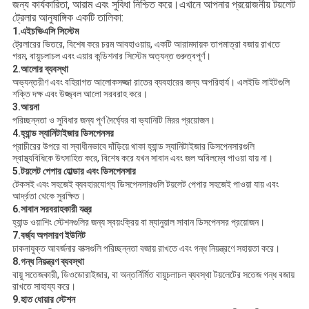
জন্য কার্যকারিতা, আরাম এবং সুবিধা নিশ্চিত করে।এখানে আপনার প্রয়োজনীয় টয়লেট
ট্রেলার আনুষাঙ্গিক একটি তালিকা:
1.
এইচভিএসি সিস্টেম
ট্রেলারের ভিতরে, বিশেষ করে চরম আবহাওয়ায়, একটি আরামদায়ক তাপমাত্রা বজায় রাখতে
গরম, বায়ুচলাচল এবং এয়ার কন্ডিশনার সিস্টেম অত্যন্ত গুরুত্বপূর্ণ।
2.
আলোর ব্যবস্থা
অভ্যন্তরীণ এবং বহিরাগত আলোকসজ্জা রাতের ব্যবহারের জন্য অপরিহার্য। এলইডি লাইটগুলি
শক্তি দক্ষ এবং উজ্জ্বল আলো সরবরাহ করে।
3.
আয়না
পরিচ্ছন্নতা ও সুবিধার জন্য পূর্ণ দৈর্ঘ্যের বা ভ্যানিটি মিরর প্রয়োজন।
4.
হ্যান্ড স্যানিটাইজার ডিসপেনসর
প্রাচীরের উপরে বা স্বাধীনভাবে দাঁড়িয়ে থাকা হ্যান্ড স্যানিটাইজার ডিসপেনসারগুলি
স্বাস্থ্যবিধিকে উৎসাহিত করে, বিশেষ করে যখন সাবান এবং জল অবিলম্বে পাওয়া যায় না।
5.
টয়লেট পেপার হোল্ডার এবং ডিসপেনসার
টেকসই এবং সহজেই ব্যবহারযোগ্য ডিসপেনসারগুলি টয়লেট পেপার সহজেই পাওয়া যায় এবং
আর্দ্রতা থেকে সুরক্ষিত।
6.
সাবান সরবরাহকারী যন্ত্র
হ্যান্ড ওয়াশিং স্টেশনগুলির জন্য স্বয়ংক্রিয় বা ম্যানুয়াল সাবান ডিসপেনসর প্রয়োজন।
7.
বর্জ্য অপসারণ ইউনিট
ঢাকনাযুক্ত আবর্জনার বাক্সগুলি পরিচ্ছন্নতা বজায় রাখতে এবং গন্ধ নিয়ন্ত্রণে সহায়তা করে।
8.
গন্ধ নিয়ন্ত্রণ ব্যবস্থা
বায়ু সতেজকারী, ডিওডোরাইজার, বা অন্তর্নির্মিত বায়ুচলাচল ব্যবস্থা টয়লেটের সতেজ গন্ধ বজায়
রাখতে সাহায্য করে।
9.
হাত ধোয়ার স্টেশন