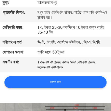
মূল্য:
আলোচনাযোগ্য
নিয়ন্ত্রণ
প্যাকেজিং বিবরণ:
নগ্ন হলে এফসিএল চালান, কাঠের কেস যদি এলসিএল
চালান হয়।
আমাদের
ডেলিভারি সময়:
1-5 টুকরা 25-30 কার্যদিবস 10 টুকরা বাল্ক অর্ডার
সাথে
35-40 দিন
যোগাযোগ
পরিশোধের শর্ত:
টি/টি, এল/সি, ওয়েস্টার্ন ইউনিয়ন, , ডি/এ, ডি/পি
করুন
যোগানের ক্ষমতা:
প্রতি মাসে 50 টুকরা
লক্ষণীয় করা:
,
,
খবর
2 স্টল পোর্টা পটি ট্রেলার
পাবলিক টয়লেট পোর্টা প্যাটি ট্রেলার
বহিরঙ্গন পোর্টা প্যাটি ট্রেলার
সাইট
ভালো দাম
ম্যাপ
গোপনীয়তা