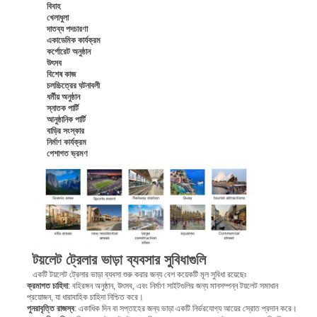
বিবাহ
খেলাধুলা
দাতব্য পদচারণা
একাডেমিক কার্যক্রম
কর্পোরেট অনুষ্ঠান
উৎসব
বিশেষ কাজ
চলচ্চিত্রের ঘটনাবলী
ধর্মীয় অনুষ্ঠান
স্নাতক পার্টি
আনুষ্ঠানিক পার্টি
বাড়ির সংস্কার
নির্মাণ কার্যক্রম
পেশাগত ভ্রমণ
টয়লেট ট্রেলার ভাড়া ব্যবসার সুবিধাগুলি
একটি টয়লেট ট্রেলার ভাড়া ব্যবসা শুরু করার জন্য বেশ কয়েকটি মূল সুবিধা রয়েছেঃ
ক্রমাগত চাহিদা
: বহিরঙ্গন অনুষ্ঠান, উৎসব, এবং নির্মাণ সাইটগুলির জন্য মানসম্পন্ন টয়লেট সমাধান
প্রয়োজন, যা ধারাবাহিক চাহিদা নিশ্চিত করে।
পুনরাবৃত্তি রাজস্ব
: একাধিক দিন বা সপ্তাহের জন্য ভাড়া একটি নির্ভরযোগ্য আয়ের স্রোত প্রদান করে।