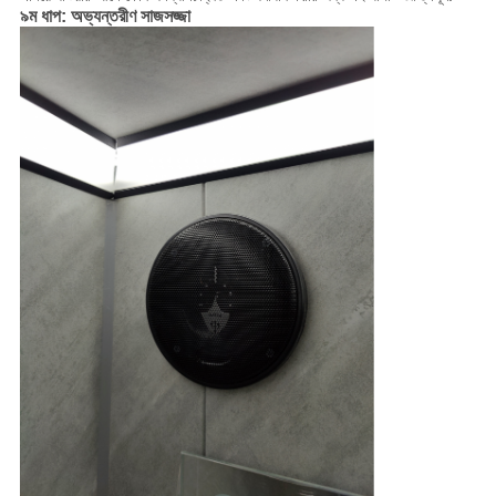
৯ম ধাপ: অভ্যন্তরীণ সাজসজ্জা