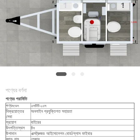
নীতি
পণ্যের বর্ণনা
পণ্যের পরামিতি
পণ্য
মডেল
এসটিটি-২এস
বিক্রয়োত্তর
অনলাইন প্রযুক্তিগত সহায়তা
সেবা
প্রয়োগ
বাইরের
উৎপত্তিস্থল
চীন
উপাদান
এক্সট্রুজড আইসোলেশন বোর্ড/গ্লাস ফাইবার
ব্র্যান্ড নাম
লেকার