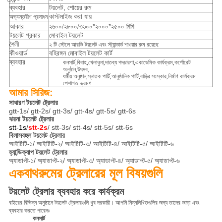
ব্যবহার
টয়লেট, শোয়ের রুম
কাস্টমাইজ করা যায়
অভ্যন্তরীণ প্রসাধন
২৬০০/২৮০০/৩৬০০*২০০০*২৫০০ মিমি
আকার
টয়লেট প্রকার
মোবাইল টয়লেট
শৈলী
২ টি স্টেলে আরভি টয়লেট এবং স্ট্যান্ডার্ড শাওয়ার রুম রয়েছে
কীওয়ার্ড
বহিরঙ্গন মোবাইল টয়লেট কার্ট
ব্যবহার
কনসার্ট
,
বিবাহ
,
খেলাধুলা
,
দাতব্য পদচারণা
,
একাডেমিক কার্যক্রম
,
কর্পোরেট
অনুষ্ঠান
,
উৎসব,
ধর্মীয় অনুষ্ঠান
,
স্নাতক পার্টি
,
আনুষ্ঠানিক পার্টি
,
বাড়ির সংস্কার
,
নির্মাণ কার্যক্রম
পেশাগত ভ্রমণ
আমার সিরিজ:
সাধারণ টয়লেট ট্রেলার
gtt-1s/ gtt-2s/ gtt-3s/ gtt-4s/ gtt-5s/ gtt-6s
ঝরনা টয়লেট ট্রেলার
stt-1s
/
stt-2s
/ stt-3s/ stt-4s/ stt-5s/ stt-6s
বিলাসবহুল টয়লেট ট্রেলার
আইটিটি-১/ আইটিটি-২/ আইটিটি-৩/ আইটিটি-৪/ আইটিটি-৫/ আইটিটি-৬
হ্যান্ডিক্যাপ টয়লেট ট্রেলার
অ্যাডাপ্ট-১/ অ্যাডাপ্ট-২/ অ্যাডাপ্ট-৩/ অ্যাডাপ্ট-৪/ অ্যাডাপ্ট-৫/ অ্যাডাপ্ট-৬
বাথরুমের ট্রেলারের মূল বিষয়গুলি
এক
টয়লেট ট্রেলার ব্যবহার করে কার্যক্রম
বাইরের বিভিন্ন অনুষ্ঠানে টয়লেট ট্রেলারগুলি খুব দরকারী। আপনি নিম্নলিখিতগুলির জন্য তাদের ভাড়া এবং
ব্যবহার করতে পারেনঃ
কনসার্ট