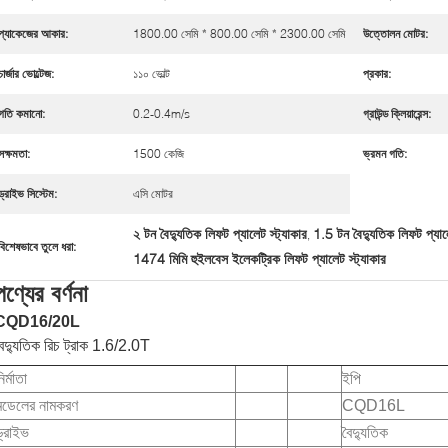
প্যাকেজের আকার:
1800.00 সেমি * 800.00 সেমি * 2300.00 সেমি
উত্তোলন মোটর:
চার্জার ভোল্টেজ:
১১০ ভোল্ট
প্রকার:
গতি কমানো:
0.2-0.4m/s
গ্রাউন্ড ক্লিয়ারেন্স:
সক্ষমতা:
1500 কেজি
ভ্রমন গতি:
ড্রাইভ সিস্টেম:
এসি মোটর
২ টন বৈদ্যুতিক লিফট প্যালেট স্ট্যাকার
1.5 টন বৈদ্যুতিক লিফট প্যালে
,
বিশেষভাবে তুলে ধরা:
1474 মিমি হুইলবেস ইলেকট্রিক লিফট প্যালেট স্ট্যাকার
পণ্যের বর্ণনা
CQD16/20L
ৈদ্যুতিক রিচ ট্রাক 1.6/2.0T
ির্মাতা
ইপি
মডেলের নামকরণ
CQD16L
ড্রাইভ
বৈদ্যুতিক