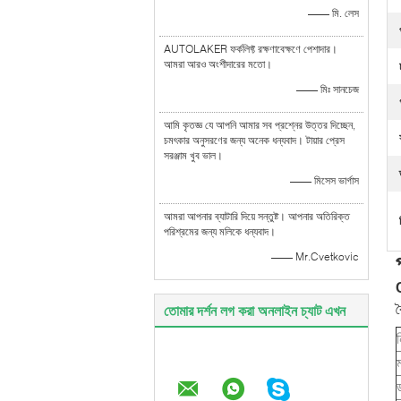
—— মি. লেস
AUTOLAKER ফর্কলিফ্ট রক্ষণাবেক্ষণে পেশাদার।
আমরা আরও অংশীদারের মতো।
—— মিঃ সানচেজ
আমি কৃতজ্ঞ যে আপনি আমার সব প্রশ্নের উত্তর দিচ্ছেন,
চমৎকার অনুসরণের জন্য অনেক ধন্যবাদ। টায়ার প্রেস
সরঞ্জাম খুব ভাল।
—— মিসেস ভার্গাস
আমরা আপনার ব্যাটারি দিয়ে সন্তুষ্ট। আপনার অতিরিক্ত
পরিশ্রমের জন্য মলিকে ধন্যবাদ।
—— Mr.Cvetkovic
তোমার দর্শন লগ করা অনলাইন চ্যাট এখন
ব
ন