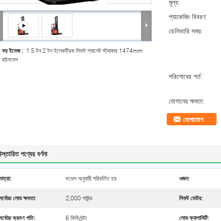
মূল্য:
প্যাকেজিং বিবরণ:
ডেলিভারি সময়:
বড় ইমেজ :
1.5 টন 2 টন ইলেকট্রিক লিফট প্যালেট স্ট্যাকার 1474mm
হুইলবেস
পরিশোধের শর্ত:
যোগানের ক্ষমতা:
যোগাযোগ
িস্তারিত পণ্যের বর্ণনা
মাত্রা:
মডেল অনুযায়ী পরিবর্তিত হয়
ওজন:
সর্বোচ্চ লোড ক্ষমতা:
2,000 পাউন্ড
লিফট মোটর:
সর্বোচ্চ ভ্রমণ গতি:
6 কিমি/ঘন্টা
লোড ক্যাপাসিটি: