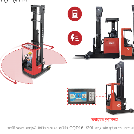
সর্বোত্তম দৃশ্যমানতা
একটি অনেক কমপ্যাক্ট লিথিয়াম-আয়ন ব্যাটারি CQD16L/20L জন্য ভাল দৃশ্যমানতা সঙ্গে