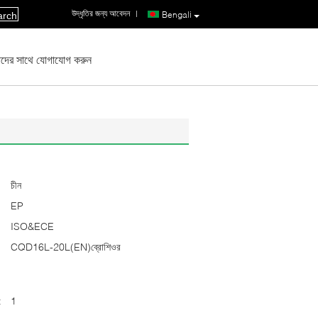
উদ্ধৃতির জন্য আবেদন
|
Bengali
arch
দের সাথে যোগাযোগ করুন
চীন
EP
ISO&ECE
CQD16L-20L(EN)ব্রোশিওর
:
1