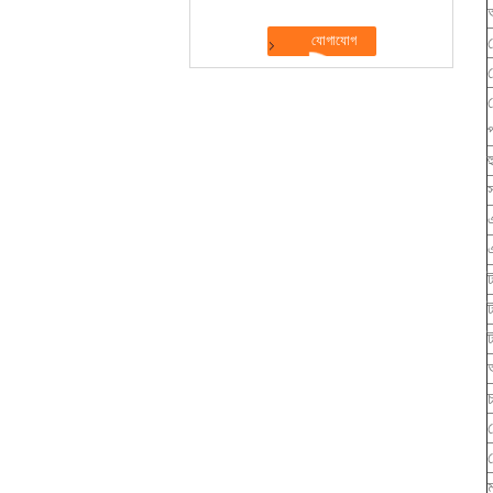
ল
প
ট
ম