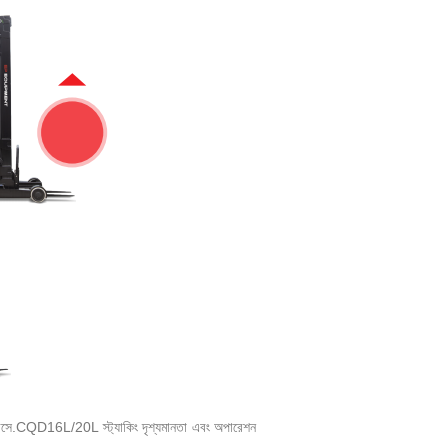
 আসে.CQD16L/20L স্ট্যাকিং দৃশ্যমানতা এবং অপারেশন