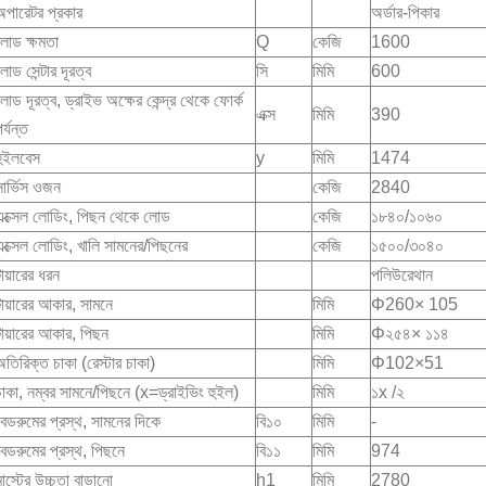
অপারেটর প্রকার
অর্ডার-পিকার
লোড ক্ষমতা
Q
কেজি
1600
োড সেন্টার দূরত্ব
সি
মিমি
600
লোড দূরত্ব, ড্রাইভ অক্ষের কেন্দ্র থেকে ফোর্ক
এক্স
মিমি
390
র্যন্ত
হুইলবেস
y
মিমি
1474
সার্ভিস ওজন
কেজি
2840
এক্সেল লোডিং, পিছন থেকে লোড
কেজি
১৮৪০/১০৬০
এক্সেল লোডিং, খালি সামনের/পিছনের
কেজি
১৫০০/৩০৪০
ায়ারের ধরন
পলিউরেথান
টায়ারের আকার, সামনে
মিমি
Φ260× 105
টায়ারের আকার, পিছন
মিমি
Φ২৫৪× ১১৪
অতিরিক্ত চাকা (রেস্টার চাকা)
মিমি
Φ102×51
চাকা, নম্বর সামনে/পিছনে (x=ড্রাইভিং হুইল)
মিমি
১x /২
বেডরুমের প্রস্থ, সামনের দিকে
বি১০
মিমি
-
বেডরুমের প্রস্থ, পিছনে
বি১১
মিমি
974
াস্টের উচ্চতা বাড়ানো
h1
মিমি
2780