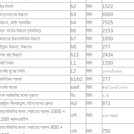
ফ্রি লিফট
h2
মিমি
1522
উত্তোলনের উচ্চতা
h3
মিমি
6500
চ্চতা, মাস্ট প্রসারিত
h4
মিমি
7525
হেড গার্ডের উচ্চতা (ক্যাবিন)
h6
মিমি
2153
আসনের উচ্চতা/উঠার উচ্চতা
h7
মিমি
1050
্ট্যান্ড উচ্চতা, উচ্চতর
h8
মিমি
277
াকা বাহু উচ্চতা
h13
মিমি
2434
োট দৈর্ঘ্য
L1
মিমি
1330
র্কের মুখের দৈর্ঘ্য
L2
মিমি
১০৮০/১০৯০
সামগ্রিক প্রস্থ
b1/b2
মিমি
277
র্কের মাত্রা
s/e/l
মিমি
৪০/ ১০০/ ১০৭০
র্ক-আর্মগুলির মধ্যে দূরত্ব
বি৫
মিমি
২ এ
্রাউন্ড ক্লিয়ারেন্স, হুইলবেসের কেন্দ্র
m2
মিমি
872
প্যালেটগুলির জন্য স্রোতের প্রস্থ 1000 ×
এস্ট
মিমি
২০০-৬৫৫
1200 ক্রসওয়াইস
প্যালেটগুলির জন্য স্রোতের প্রস্থ 800 ×
এস্ট
মিমি
750