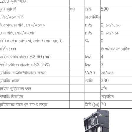
1200 ক্রসওয়াইস
ুরার ব্যাসার্ধ
ওয়া
মিমি
590
চালিত/অচল গতি
কিলোমিটার
উত্তোলনের গতি, লোড/অলোড
m/s
0. ১৩/০. ১৬
হ্রাস গতি, লোড/অ-লোড
m/s
0. ১৬/০ ১৮
সর্বাধিক গ্রেডযোগ্যতা, লোড / লোড ছাড়াই
%
0
ার্ভিস ব্রেক
ইলেক্ট্রোম্যাগনেটিক
ড্রাইভ মোটর নাম্বার S2 60 min
kw
4
লিফট মোটরের নামমাত্র S3 15%
kw
3
্যাটারির ভোল্টেজ/নামমাত্র ক্ষমতা
V/Ah
২৪/৩৬০
ব্যাটারির ওজন
কেজি
330
ড্রাইভ কন্ট্রোলের ধরন
এসি
্টিয়ারিং ডিজাইন
বৈদ্যুতিন
ড্রাইভারের কানে শব্দ চাপের মাত্রা
ডিবি ((এ)
70