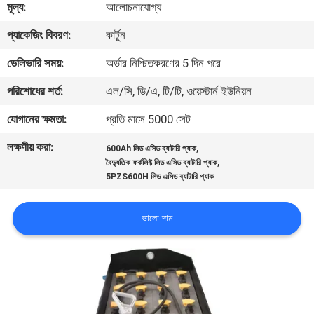
মূল্য:
আলোচনাযোগ্য
নিয়ন্ত্রণ
প্যাকেজিং বিবরণ:
কার্টুন
আমাদের
ডেলিভারি সময়:
অর্ডার নিশ্চিতকরণের 5 দিন পরে
সাথে
পরিশোধের শর্ত:
এল/সি, ডি/এ, টি/টি, ওয়েস্টার্ন ইউনিয়ন
যোগাযোগ
যোগানের ক্ষমতা:
প্রতি মাসে 5000 সেট
করুন
লক্ষণীয় করা:
,
600Ah লিড এসিড ব্যাটারি প্যাক
,
বৈদ্যুতিক ফর্কলিফ্ট লিড এসিড ব্যাটারি প্যাক
খবর
5PZS600H লিড এসিড ব্যাটারি প্যাক
ভালো দাম
সাইট
ম্যাপ
গোপনীয়তা