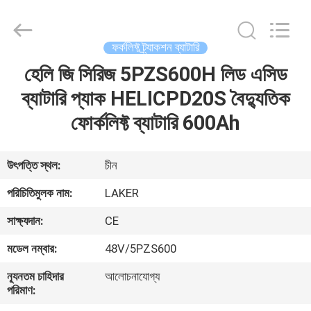
2026
LAKER
AUTOPARTS
CO.,LIMITED.
All
ফর্কলিফ্ট ট্র্যাকশন ব্যাটারি
Rights
Reserved.
হেলি জি সিরিজ 5PZS600H লিড এসিড
বাড়ি
ব্যাটারি প্যাক HELICPD20S বৈদ্যুতিক
পণ্য
ফোর্কলিফ্ট ব্যাটারি 600Ah
আমাদের
উৎপত্তি স্থল:
চীন
সম্পর্কে
পরিচিতিমুলক নাম:
LAKER
সাক্ষ্যদান:
CE
কারখানা
মডেল নম্বার:
48V/5PZS600
ভ্রমণ
ন্যূনতম চাহিদার
আলোচনাযোগ্য
পরিমাণ:
মান