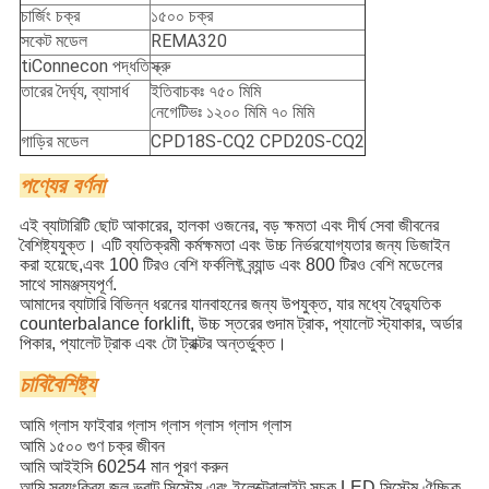
চার্জিং চক্র
১৫০০ চক্র
সকেট মডেল
REMA320
tiConnecon পদ্ধতি
স্ক্রু
তারের দৈর্ঘ্য, ব্যাসার্ধ
ইতিবাচকঃ ৭৫০ মিমি
নেগেটিভঃ ১২০০ মিমি ৭০ মিমি
গাড়ির মডেল
CPD18S-CQ2 CPD20S-CQ2
পণ্যের বর্ণনা
এই ব্যাটারিটি ছোট আকারের, হালকা ওজনের, বড় ক্ষমতা এবং দীর্ঘ সেবা জীবনের
বৈশিষ্ট্যযুক্ত। এটি ব্যতিক্রমী কর্মক্ষমতা এবং উচ্চ নির্ভরযোগ্যতার জন্য ডিজাইন
করা হয়েছে,এবং 100 টিরও বেশি ফর্কলিফ্ট ব্র্যান্ড এবং 800 টিরও বেশি মডেলের
সাথে সামঞ্জস্যপূর্ণ.
আমাদের ব্যাটারি বিভিন্ন ধরনের যানবাহনের জন্য উপযুক্ত, যার মধ্যে বৈদ্যুতিক
counterbalance forklift, উচ্চ স্তরের গুদাম ট্রাক, প্যালেট স্ট্যাকার, অর্ডার
পিকার, প্যালেট ট্রাক এবং টো ট্রাক্টর অন্তর্ভুক্ত।
চাবি
বৈশিষ্ট্য
আমি
গ্লাস ফাইবার গ্লাস গ্লাস গ্লাস গ্লাস গ্লাস
আমি
১৫০০ গুণ চক্র জীবন
আমি
আইইসি 60254 মান পূরণ করুন
আমি
স্বয়ংক্রিয় জল ভরাট সিস্টেম এবং ইলেক্ট্রোলাইট সূচক LED সিস্টেম ঐচ্ছিক