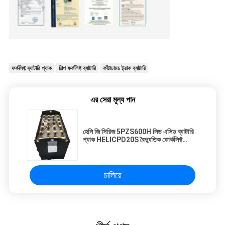
ফর্কলিফ্ট ব্যাটারি প্যাক
শিল্প ফর্কলিফ্ট ব্যাটারি
কাঁটাচামচ ট্রাক ব্যাটারি
এর সেরা মূল্য পান
হেলি জি সিরিজ 5PZS600H লিড এসিড ব্যাটারি
প্যাক HELICPD20S বৈদ্যুতিক ফোর্কলিফ্ট
ব্যাটারি 600Ah
চালিয়ে