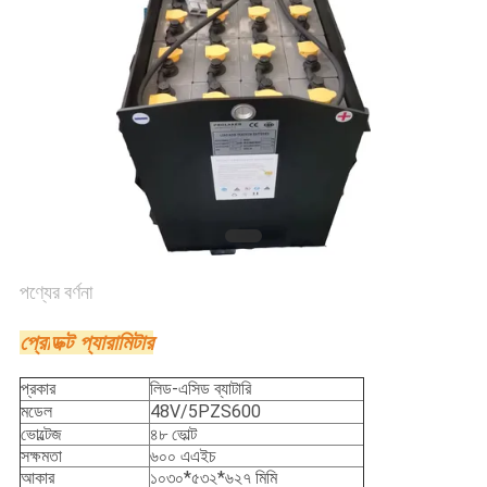
নীতি
পণ্যের বর্ণনা
প্রো
ডক্ট প্যারামিটার
প্রকার
লিড-এসিড ব্যাটারি
মডেল
48V/5PZS600
ভোল্টেজ
৪৮ ভোল্ট
সক্ষমতা
৬০০ এএইচ
আকার
১০৩০*৫৩২*৬২৭ মিমি