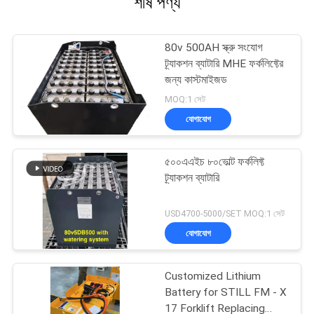
শীর্ষ পণ্য
80v 500AH স্ক্রু সংযোগ
ট্র্যাকশন ব্যাটারি MHE ফর্কলিফ্টের
জন্য কাস্টমাইজড
MOQ:1 সেট
যোগাযোগ
৫০০এএইচ ৮০ভোল্ট ফর্কলিফ্ট
ট্র্যাকশন ব্যাটারি
USD4700-5000/SET MOQ:1 সেট
যোগাযোগ
Customized Lithium
Battery for STILL FM - X
17 Forklift Replacing