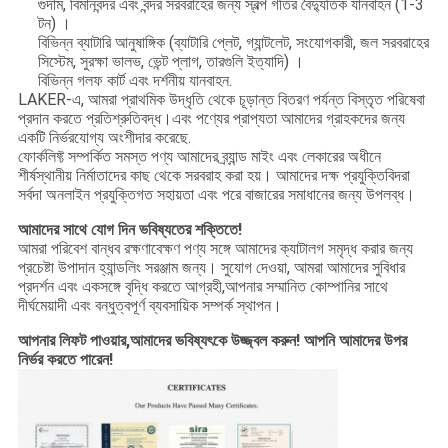
গুদাম, বিমানবন্দর এবং বন্দর সরবরাহের জন্য স্বল্প গতির বৈদ্যুতিক যানবাহন (1-3
টন) ।
বিভিন্ন ব্যাটারি আনুষাঙ্গিক (ব্যাটারি প্লেট, গ্যান্টলেট, সংযোগকারী, জল সরবরাহের
সিস্টেম, সুরক্ষা ভালভ, ভেন্ট প্লাগ, তারগুলি ইত্যাদি) ।
বিভিন্ন গলফ কার্ট এবং দর্শনীয় যানবাহন.
LAKER-এ, আমরা প্রাথমিক উদ্ধৃতি থেকে চূড়ান্ত বিতরণ পর্যন্ত বিস্তৃত পরিষেবা
প্রদান করতে প্রতিশ্রুতিবদ্ধ।এবং পণ্যের প্রাপ্যতা আমাদের গ্রাহকদের জন্য
একটি নির্ভরযোগ্য অংশীদার করেছে.
ফোর্কলিফ্ট সম্পর্কিত সমস্ত পণ্য আমাদের ব্র্যান্ড মাইং এবং লেকারের অধীনে
শীর্ষস্থানীয় নির্মাতাদের কাছ থেকে সরবরাহ করা হয়। আমাদের দক্ষ প্রযুক্তিবিদরা
সর্বদা অনলাইন প্রযুক্তিগত সহায়তা এবং পরে বাজারের সমাধানের জন্য উপলব্ধ।
আমাদের সাথে যোগ দিন ভবিষ্যতের শক্তিতে!
আমরা পরিবেশ বান্ধব রক্ষণাবেক্ষণ পণ্য সঙ্গে আমাদের ক্যাটালগ সমৃদ্ধ করার জন্য
প্রচেষ্টা উপাদান হ্যান্ডলিং সরঞ্জাম জন্য। সুযোগ দেওয়া, আমরা আমাদের সুবিধার
প্রদর্শন এবং একসঙ্গে বৃদ্ধি করতে আগ্রহী,আপনার সম্মানিত কোম্পানির সাথে
দীর্ঘমেয়াদী এবং বন্ধুত্বপূর্ণ ব্যবসায়িক সম্পর্ক স্থাপন।
আপনার লিফট পাওয়ার,
আমাদের ভবিষ্যৎকে উজ্জ্বল করুন! আপনি আমাদের উপর
নির্ভর করতে পারেন!