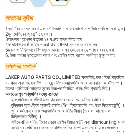
আমাদের সুবিধা
1ব্যাটারির সমস্ত অংশ এবং মেশিনগুলি চালানের আগে সম্পূর্ণভাবে পরীক্ষা করা হবে।
2মূল মেশিনের গ্যারান্টি ১২ মাস।
3আপনার প্রশ্নের উত্তর ২৪ ঘণ্টার মধ্যে দিতে হবে।
4কাস্টমাইজড ডিজাইন পাওয়া যায়, OEM স্বাগত জানানো হয়।
5দ্রুত ও নির্ভুলভাবে বিশ্বজুড়ে আমাদের গ্রাহকদের কাছে পণ্য সরবরাহ করা।
6. উচ্চ মানের উত্তোলন অংশ এবং মেশিন সঙ্গে গ্রাহক সর্বনিম্ন মূল্য অফার।
আমাদের সম্পর্কে
LAKER AUTO PARTS CO., LIMITED
ফোর্কলিফ্ট, কম গতির বৈদ্যুতিক
যানবাহন এবং সহায়ক উপাদান হ্যান্ডলিং সরঞ্জামগুলির জন্য আপনার এক-স্টপ শপ।
আমরা প্রতিযোগিতামূলক মূল্যে উচ্চ-কার্যকারিতা পণ্যগুলির গ্যারান্টি দিই।
আমাদের মূল পণ্যগুলির মধ্যে রয়েছেঃ
ইলেকট্রিক ফোর্কলিফ্ট এবং যানবাহনের জন্য লিড এসিড ব্যাটারি।
বুদ্ধিমান স্বয়ংক্রিয় ব্যাটারি চার্জার (শিল্প ফ্রিকোয়েন্সি এবং উচ্চ ফ্রিকোয়েন্সি) ।
ক্ষুদ্র কর্মক্ষেত্র এবং গুদামগুলির জন্য কঠিন টায়ার (সাধারণ কালো এবং
চিহ্নিতকরণবিহীন) ।
হাইড্রোলিক সলিড টায়ার প্রেস মেশিন টায়ার মাউন্ট এবং dismounting জন্য
কন্টেইনার লোডিংয়ের জন্য মোবাইল লোডিং র্যাম্প এবং স্থায়ী ডক লেভেলার।