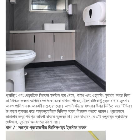
প্লাম্বিং এবং বৈদ্যুতিক সিস্টেম ইনস্টল হয়ে গেলে, পাইপ এবং ওয়্যারিং লুকানো আছে কিনা
তা নিশ্চিত করতে আপনি সেগুলিকে ঢেকে রাখতে পারেন, ট্রেলারটিকে উন্মুক্ত রাখার তুলনায়
আরও পালিশ এবং আকর্ষণীয় চেহারা দেয়। আপনি স্টলের সংখ্যার উপর ভিত্তি করে বিভিন্ন
উপকরণ ব্যবহার করে অভ্যন্তরটিকে বিভিন্ন স্টলে বিভাজন করতে পারেন। প্রয়োজনে
জানালার জন্য পর্যাপ্ত জায়গা রাখতে ভুলবেন না। মনে রাখবেন যে এটি শুধুমাত্র প্রাথমিক
সেটআপ, চূড়ান্ত অভ্যন্তর নকশা নয়।
ধাপ 7: সমস্ত প্রয়োজনীয় জিনিসপত্র ইনস্টল করুন