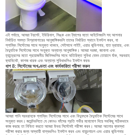
এই পর্যায়ে, আমরা টয়লেট, ইউরিনাল, সিঙ্ক এবং ট্যাপের মতো আইটেমগুলি সহ আপনার
নির্বাচিত সমস্ত বিশ্রামাগারের আনুষাঙ্গিকগুলি তাদের নির্ধারিত স্থানে ইনস্টল করব, যা
প্লাম্বিং সিস্টেমের সাথে সংযুক্ত থাকবে, সেইসাথে লাইট, এয়ার কন্ডিশনার, হাত ড্রায়ার, এবং
বৈদ্যুতিক সিস্টেমের সাথে সংযুক্ত অন্যান্য আনুষাঙ্গিক। আমরা দরজা, জানালা এবং
হ্যান্ড্রেলের মতো প্রয়োজনীয় জিনিসগুলির সাথে অতিরিক্ত সুবিধা যেমন তোয়ালে র্যাক, সরবরাহ
ক্যাবিনেট, কাগজ ধারক এবং অন্যান্য সুবিধাগুলিও ইনস্টল করব৷
ধাপ 8: সিস্টেমের অখণ্ডতা এবং কার্যকারিতা পরীক্ষা করুন
আমরা পানি সরবরাহকে প্লাম্বিং সিস্টেমের সাথে এবং বিদ্যুৎকে বৈদ্যুতিক সিস্টেমের সাথে
সংযুক্ত করব। জয়েন্টগুলিতে যে কোনও ফাঁসের প্রতি গভীর মনোযোগ দিয়ে সবকিছু সঠিকভাবে
কাজ করছে তা নিশ্চিত করতে আমরা উভয় সিস্টেমই পরীক্ষা করব। আমরা আলোর ব্যবস্থা
পরীক্ষা করার জন্য অস্থায়ী বাল্বগুলিও ইনস্টল করব এবং বায়ুচলাচল এবং এয়ার কন্ডিশনার