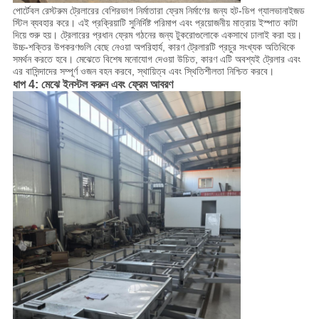
পোর্টেবল রেস্টরুম ট্রেলারের বেশিরভাগ নির্মাতারা ফ্রেম নির্মাণের জন্য হট-ডিপ গ্যালভানাইজড
স্টিল ব্যবহার করে। এই প্রক্রিয়াটি সুনির্দিষ্ট পরিমাপ এবং প্রয়োজনীয় মাত্রায় ইস্পাত কাটা
দিয়ে শুরু হয়। ট্রেলারের প্রধান ফ্রেম গঠনের জন্য টুকরোগুলোকে একসাথে ঢালাই করা হয়।
উচ্চ-শক্তির উপকরণগুলি বেছে নেওয়া অপরিহার্য, কারণ ট্রেলারটি প্রচুর সংখ্যক অতিথিকে
সমর্থন করতে হবে। মেঝেতে বিশেষ মনোযোগ দেওয়া উচিত, কারণ এটি অবশ্যই ট্রেলার এবং
এর বাসিন্দাদের সম্পূর্ণ ওজন বহন করবে, স্থায়িত্ব এবং স্থিতিশীলতা নিশ্চিত করবে।
ধাপ 4: মেঝে ইনস্টল করুন এবং ফ্রেম আবরণ