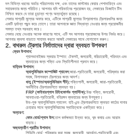
দল বিভিন্ন ধরনের অর্ডার পরিচালনায় দক্ষ, এবং তাদের কাস্টমার কেয়ার পেশাদারিত্ব এবং
সহায়কতার জন্য পরিচিত। আপনার যদি পরিবর্তনের প্রয়োজন হয়, লেকারের ডিজাইন টিম
নিশ্চিত করবে যে তারা চূড়ান্ত পণ্যে অন্তর্ভুক্ত রয়েছে।
লেকার সাশ্রয়ী মূল্যের অফার করে, এটিকে সাশ্রয়ী মূল্যের বিশ্রামাগার ট্রেলারগুলির জন্য
একটি দুর্দান্ত পছন্দ করে তোলে। তারা আপনাকে জ্ঞাত সিদ্ধান্ত নেওয়ার জন্য প্রয়োজনীয়
সমস্ত তথ্য সরবরাহ করে।
লেকার বেছে নেওয়ার অনেক কারণের সাথে, এটি সব আপনার প্রয়োজনের উপর নির্ভর করে।
আপনার ব্যবসা বাড়াতে সাহায্য করতে আজই লেকারের সাথে যোগাযোগ করুন।
2. বাথরুম ট্রেলার নির্মাতাদের দ্বারা ব্যবহৃত উপকরণ
ফ্রেম উপাদান:
গ্যালভানাইজড স্কয়ার ইস্পাত: টেকসই, জলরোধী, মরিচারোধী, পরিবহন এবং
ব্যবহারের জন্য শক্তি এবং স্থিতিশীলতা প্রদান করে।
বাহ্যিক উপাদান:
অ্যালুমিনিয়াম কম্পোজিট প্যানেল:
জারা-প্রতিরোধী, জলরোধী, পরিষ্কার করা
সহজ, বিলাসবহুল ট্রেলারের জন্য আদর্শ।
ধাতু (ইস্পাত/অ্যালুমিনিয়াম শীট):
শক্তিশালী, জলরোধী, জারা-প্রতিরোধী,
অর্থনীতির ট্রেলারগুলিতে ব্যবহৃত হয়।
FRP (ফাইবারগ্লাস রিইনফোর্সড প্লাস্টিক):
উচ্চ শক্তি, জলরোধী,
আবহাওয়া-প্রতিরোধী, বহিরঙ্গন ব্যবহারের জন্য উপযুক্ত।
উড-লুক অ্যালুমিনিয়াম প্যানেল: হাই-এন্ড ট্রেলারগুলিতে ব্যবহৃত কাঠের দানার
চেহারার সাথে অ্যালুমিনিয়ামের স্থায়িত্বকে একত্রিত করে।
অন্তরণ:
ফোম বোর্ড/গ্লাস উল:
তাপ কর্মক্ষমতা উন্নত করে, শব্দ কমায় এবং আরাম
বাড়ায়।
অভ্যন্তরীণ প্রাচীর উপাদান:
পিভিসি বোর্ড: পরিষ্কার করা সহজ, জলরোধী, আর্দ্রতা-প্রতিরোধী এবং