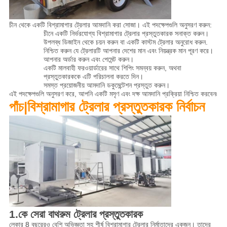
চীন থেকে একটি বিশ্রামাগার ট্রেলার আমদানি করা সোজা। এই পদক্ষেপগুলি অনুসরণ করুন:
চীনে একটি নির্ভরযোগ্য বিশ্রামাগার ট্রেলার প্রস্তুতকারক সনাক্ত করুন।
উপলব্ধ ডিজাইন থেকে চয়ন করুন বা একটি কাস্টম ট্রেলার অনুরোধ করুন.
নিশ্চিত করুন যে ট্রেলারটি আপনার দেশের মান এবং নিয়ন্ত্রক মান পূরণ করে।
আপনার অর্ডার করুন এবং পেমেন্ট করুন।
একটি মালবাহী ফরওয়ার্ডারের সাথে শিপিং সমন্বয় করুন, অথবা
প্রস্তুতকারককে এটি পরিচালনা করতে দিন।
সমস্ত প্রয়োজনীয় আমদানি ডকুমেন্টেশন প্রস্তুত করুন।
এই পদক্ষেপগুলি অনুসরণ করে, আপনি একটি মসৃণ এবং দক্ষ আমদানি প্রক্রিয়া নিশ্চিত করবেন৷
বিশ্রামাগার ট্রেলার প্রস্তুতকারক নির্বাচন
পাঁচ|
1.
কে সেরা বাথরুম ট্রেলার প্রস্তুতকারক
লেকার 8 বছরেরও বেশি অভিজ্ঞতা সহ শীর্ষ বিশ্রামাগার ট্রেলার নির্মাতাদের একজন। তাদের