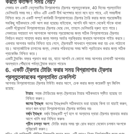
করতে কতক্ষণ সময় নেয়?
লেকার হল একটি নেতৃস্থানীয় বিশ্রামাগার ট্রেলার প্রস্তুতকারক, 40 দিনের প্রস্তাবিত
ডেলিভারি সময় সহ। যদিও এটি একটি দীর্ঘ অপেক্ষার মতো মনে হতে পারে, এই সময়সীমা
নিশ্চিত করে যে একটি সম্পূর্ণ কার্যকরী বিশ্রামাগারের ট্রেলার তৈরি করার জন্য প্রয়োজনীয়
সবকিছু সঠিকভাবে সেট আপ করা হয়েছে৷ যাইহোক, আপনি যদি আগে থেকেই স্টকে থাকা
একটি স্ট্যান্ডার্ড বিশ্রামাগারের ট্রেলার বেছে নেন, তাহলে ডেলিভারি দ্রুত হতে পারে।
লেকারের সহায়তা দল আপনাকে আপনার প্রয়োজনের জন্য সঠিক বিশ্রামাগারের ট্রেলার
নির্বাচন করতে সাহায্য করার জন্য সমগ্র অর্ডার প্রক্রিয়ার মাধ্যমে আপনাকে গাইড করবে।
একবার আপনার অর্ডার নিশ্চিত হয়ে গেলে, ট্রেলারটি সাবধানে প্যাকেজ করা হয় এবং পাঠানো
হয়। আন্তর্জাতিক চালানের জন্য, লেকার পরিবহনের সময় ক্ষতি প্রতিরোধ করার জন্য সঠিক
প্যাকেজিং নিশ্চিত করে।
একটি ট্র্যাকিং নম্বর প্রদান করা হয়, যাতে আপনি যে কোনো সময় আপনার চালানটি আপনার
অবস্থানে পৌঁছানো পর্যন্ত ট্র্যাক করতে পারেন৷
6. একটি ট্রেলার টোয়িং করার সময় বিশ্রামাগার ট্রেলার
প্রস্তুতকারকের প্রস্তাবিত চেকলিস্ট
আপনার বিশ্রামাগারের ট্রেলার টাউইং করার আগে, চেক করার জন্য কয়েকটি মূল জিনিস
রয়েছে:
টায়ার
: সহজ টোয়িংয়ের জন্য ট্রেলারের টায়ার সঠিকভাবে স্ফীত হয়েছে তা
নিশ্চিত করুন।
জলের ট্যাঙ্ক
: জলের ট্যাঙ্কগুলি সঠিকভাবে ভরা হয়েছে কিনা তা যাচাই করুন,
কারণ জল ছাড়া বিশ্রামাগারের ট্রেলার কার্যকর নয়৷
বর্জ্য ট্যাঙ্ক
: বর্জ্য ট্যাঙ্কটি পূর্ণ হলে বা অন্যদের দ্বারা ট্রেলার ব্যবহার করার
আগে খালি করা নিশ্চিত করুন৷
গ্রীস চলন্ত অংশ
: টোয়িং করার সময় শব্দ রোধ করতে যেকোন চলমান অংশকে
লুব্রিকেট করুন।
যদিও এই তালিকাটি মৌলিক বিষয়গুলি কভার করে, এটি আরও বিশদ নির্দেশাবলীর জন্য পণ্য