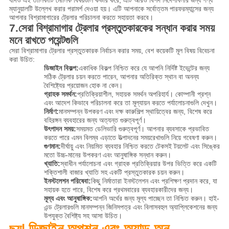
ম্যানুয়ালটি উল্লেখ করার পরামর্শ দেওয়া হয়। এটি আপনাকে সর্বোত্তম পারফরম্যান্সের জন্য
আপনার বিশ্রামাগারের ট্রেলার পরিচালনা করতে সহায়তা করবে।
7.
সেরা বিশ্রামাগার ট্রেলার প্রস্তুতকারকের সন্ধান করার সময়
মনে রাখতে পয়েন্টগুলি
সেরা বিশ্রামাগার ট্রেলার প্রস্তুতকারক নির্বাচন করার সময়, বেশ কয়েকটি মূল বিষয় বিবেচনা
করা উচিত:
ডিজাইন বিকল্প:
একাধিক বিকল্প নিশ্চিত করে যে আপনি নির্দিষ্ট ইভেন্টের জন্য
সঠিক ট্রেলার চয়ন করতে পারেন, আপনার অতিরিক্ত স্থান বা অনন্য
বৈশিষ্ট্যের প্রয়োজন হোক না কেন।
গ্রাহক সমর্থন:
প্রতিক্রিয়াশীল, সহায়ক সমর্থন অপরিহার্য। কোম্পানী প্রশ্ন
এবং আদেশ কিভাবে পরিচালনা করে তা মূল্যায়ন করতে পর্যালোচনাগুলি দেখুন।
নির্মাণ:
মানসম্পন্ন উপকরণ এবং দক্ষ কারুশিল্প স্থায়িত্বের জন্য, বিশেষ করে
বহিরঙ্গন ব্যবহারের জন্য অত্যন্ত গুরুত্বপূর্ণ।
উৎপাদন সময়:
সময়মত ডেলিভারি গুরুত্বপূর্ণ। আপনার ব্যবসাকে প্রভাবিত
করতে পারে এমন বিলম্ব এড়াতে উত্পাদনের সময়রেখাগুলি নিয়ে গবেষণা করুন।
গুণমান:
দীর্ঘায়ু এবং নিয়মিত ব্যবহার নিশ্চিত করতে টেকসই টয়লেট এবং সিঙ্কের
মতো উচ্চ-মানের উপকরণ এবং আনুষাঙ্গিক সন্ধান করুন।
খ্যাতি:
স্বাধীন পর্যালোচনা এবং গ্রাহক প্রতিক্রিয়ার উপর ভিত্তি করে একটি
শক্তিশালী বাজার খ্যাতি সহ একটি প্রস্তুতকারক চয়ন করুন।
ইনস্টলেশন পরিষেবা:
কিছু নির্মাতারা ইনস্টলেশন এবং প্রশিক্ষণ প্রদান করে, যা
সহায়ক হতে পারে, বিশেষ করে প্রথমবারের ব্যবহারকারীদের জন্য।
মূল্য এবং আনুষাঙ্গিক:
আপনি অর্থের জন্য মূল্য পাচ্ছেন তা নিশ্চিত করুন। হাই-
এন্ড ট্রেলারগুলি মানসম্পন্ন জিনিসপত্র এবং বিলাসবহুল অ্যাপ্লিকেশনের জন্য
উপযুক্ত বৈশিষ্ট্য সহ আসা উচিত।
ডিজাইন অপশন এবং অ্যাড-অন
ছয়|