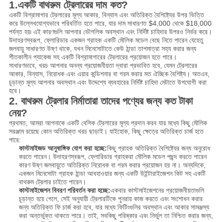
1.একটি বাথরুম ট্রেলারের দাম কত?
একটি বিশ্রামাগার ট্রেলারের মূল্য আকার, বিন্যাস এবং অতিরিক্ত বৈশিষ্ট্যের উপর ভিত্তি
করে উল্লেখযোগ্যভাবে পরিবর্তিত হতে পারে, যার দাম সাধারণত $4,000 থেকে $18,000
পর্যন্ত হয়৷ এই কারণগুলি আপনার ভৌগলিক অবস্থান এবং নির্দিষ্ট চাহিদার উপরও নির্ভর করে।
উদাহরণস্বরূপ, ফ্লোরিডার একজন গ্রাহক একটি মৌলিক মডেল বেছে নিতে পারেন যেহেতু
জলবায়ু সাধারণত উষ্ণ থাকে, যখন মিনেসোটাতে কেউ ঠান্ডা তাপমাত্রা সহ্য করার জন্য
শীতকালীন প্যাকেজ সহ একটি বিশ্রামাগারের ট্রেলারের প্রয়োজন হতে পারে।
সাধারণভাবে, খরচ আপনার অনন্য প্রয়োজনীয়তা দ্বারা প্রভাবিত হবে, যেমন ট্রেলারের
আকার, বিন্যাস, নিরোধক এবং এয়ার কন্ডিশনার বা গরম করার মত ঐচ্ছিক বৈশিষ্ট্য। অতএব,
চূড়ান্ত মূল্য আপনার অবস্থান এবং উদ্দেশ্যে ব্যবহারের নির্দিষ্ট চাহিদা মেটাতে উপযোগী করা
হবে।
2. বাথরুম ট্রেলার নির্মাতারা তাদের পণ্যের জন্য কত টাকা
নেয়?
প্রথমত, আমরা আপনাকে একটি বেসিক ট্রেলারের মূল্য প্রদান করব যার মধ্যে কিছু মৌলিক
সরঞ্জাম রয়েছে কোন অতিরিক্ত খরচ ছাড়াই। যাইহোক, কিছু ক্ষেত্রে অতিরিক্ত চার্জ হতে
পারে:
কাস্টমাইজড আনুষাঙ্গিক যোগ করা হচ্ছে:
কিছু গ্রাহক অতিরিক্ত বৈশিষ্ট্যের জন্য অনুরোধ
করতে পারেন। উদাহরণস্বরূপ, ফ্লোরিডার গ্রাহকরা মৌলিক মডেল পছন্দ করতে পারেন
কারণ উষ্ণ জলবায়ুতে অতিরিক্ত নিরোধক বা গরম করার প্রয়োজন হয় না। অন্যদিকে,
একজন মিনেসোটা গ্রাহক ঠান্ডা আবহাওয়ার জন্য একটি উইন্টারাইজেশন কিট সহ একটি
বাথরুম ট্রেলার চাইতে পারেন।
কাস্টমাইজেশন বিবরণ পরিবর্তন করা হচ্ছে:
একবার কাস্টমাইজেশনের প্রয়োজনীয়তাগুলি
চূড়ান্ত হয়ে গেলে, সেই অনুযায়ী ট্রেলারটিকে পুনরায় কাজ করতে এবং সংশোধন করার
জন্য অতিরিক্ত ফি চার্জ করা হবে, যার মধ্যে ফিটিংগুলির অবস্থান এবং আকার সামঞ্জস্য
করা অন্তর্ভুক্ত থাকতে পারে। তাই, সবকিছু পরিষ্কার এবং নির্ভুল তা নিশ্চিত করার জন্য,