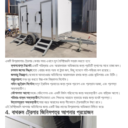
একটি বিশ্রামাগার ট্রেলার কেনার সময় এখানে মূল বৈশিষ্ট্যগুলি সন্ধান করতে হবে:
ফ্লাশযোগ্য টয়লেট:
একটি পরিষ্কার এবং আরামদায়ক অভিজ্ঞতার জন্য প্রতিটি ফ্লাশের সাথে তাজা জল।
চলমান জলের সিঙ্ক:
হাত ধোয়ার জন্য গরম বা ঠান্ডা জল, কিছু মডেলে গতি-সক্রিয় কল রয়েছে।
জলবায়ু নিয়ন্ত্রণ:
যেকোনো আবহাওয়ায় অতিথিদের আরামদায়ক রাখার জন্য এয়ার কন্ডিশনার এবং হিটিং।
বায়ুচলাচল:
গন্ধ দূর করতে উচ্চ-দক্ষ নিষ্কাশন সিস্টেম।
লাইন কন্ট্রোল সিস্টেম:
মসৃণ ট্রাফিক প্রবাহের জন্য পৃথক প্রবেশ এবং প্রস্থান দরজা, এবং প্রশস্ত
অভ্যন্তরীণ।
কৌশলগত আলো:
সহজ নেভিগেশন এবং একটি নির্মল পরিবেশের জন্য অভ্যন্তরীণ এবং বাহ্যিক আলো।
পরিবার-বান্ধব অভ্যন্তরীণ:
পিতামাতা এবং শিশুদের আরামে ব্যবহার করার জন্য যথেষ্ট প্রশস্ত।
উত্তাপযুক্ত অভ্যন্তরীণ:
সারা বছর আরামের জন্য শীতকালে ট্রেলারটিকে উষ্ণ রাখে।
এই বৈশিষ্ট্যগুলি আপনার অতিথিদের জন্য একটি উচ্চ-মানের বিশ্রামাগার অভিজ্ঞতা নিশ্চিত করে৷
4. বাথরুম ট্রেলার জিনিসপত্র আপনার প্রয়োজন