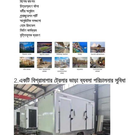
বিশেষ ফাংশন
চিত্রগ্রহণ ঘটনা
ধর্মীয় অনুষ্ঠান
গ্র্যাজুয়েশন পার্টি
আনুষ্ঠানিক দলগুলো
হোম রিমডেল
নির্মাণ কার্যক্রম
বৃত্তিমূলক ভ্রমণ
2.
একটি বিশ্রামাগার ট্রেলার ভাড়া ব্যবসা পরিচালনার সুবিধা