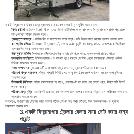
একটি বিশ্রামাগার ট্রেলার ভাড়া ব্যবসা শুরু করা বেশ কয়েকটি মূল সুবিধা প্রদান করে:
স্থির চাহিদা
: বহিরঙ্গন ইভেন্ট, উত্সব, এবং নির্মাণ সাইটগুলির জন্য মানসম্মত বিশ্রামাগার সমাধান প্রয়োজন,
সামঞ্জস্যপূর্ণ চাহিদা নিশ্চিত করে।
পুনরাবৃত্ত রাজস্ব
: একাধিক দিন বা সপ্তাহের জন্য ভাড়া একটি নির্ভরযোগ্য আয়ের প্রবাহ প্রদান করে।
কম প্রতিযোগিতা
: বিলাসবহুল বিশ্রামাগার ট্রেলারের জন্য কুলুঙ্গি কম স্যাচুরেটেড, যা আপনাকে প্রিমিয়াম
অফারগুলির সাথে আলাদা হতে দেয়।
উচ্চ মুনাফা মার্জিন
: বিলাসবহুল ট্রেলারগুলি উচ্চ ভাড়ার ফি দিতে পারে, লাভজনকতা বাড়াতে পারে৷
ব্যবসায়িক নমনীয়তা
: বিভিন্ন বাজার এবং বাজেট পূরণ করতে মৌলিক থেকে বিলাসবহুল ট্রেলার পর্যন্ত
বিভিন্ন মডেলের অফার করুন।
সহজ অপারেশন
: ন্যূনতম কর্মী এবং সহজবোধ্য রসদ সহ, ব্যবসা পরিচালনা করা সহজ।
পরিবেশ বান্ধব আবেদন
: শক্তি-সাশ্রয়ী বৈশিষ্ট্য সহ আধুনিক ট্রেলারগুলি পরিবেশ সচেতন ক্লায়েন্টদের
আকর্ষণ করে৷
দীর্ঘমেয়াদী বিনিয়োগ
: সঠিক রক্ষণাবেক্ষণের সাথে, ট্রেলারগুলি বহু বছর ধরে চলতে পারে, দীর্ঘমেয়াদী রিটার্ন
প্রদান করে।
পরিমাপযোগ্য বৃদ্ধি
: আপনি পরিচ্ছন্নতা, রক্ষণাবেক্ষণ এবং আপনার বহরের বৃদ্ধির মতো পরিষেবা যোগ করে
প্রসারিত করতে পারেন।
সংক্ষেপে, বিশ্রামাগার ট্রেলার ভাড়া ব্যবসা সঠিক কৌশল সহ স্থির চাহিদা, উচ্চ লাভজনকতা এবং বৃদ্ধির
সম্ভাবনা প্রদান করে।
3.
একটি বিশ্রামাগার ট্রেলার কেনার সময় নোট করার জন্য
পয়েন্ট