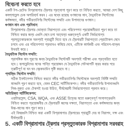
বিবেচনা করতে হবে
একটি টপ-রেটেড বিশ্রামাগার ট্রেলার প্রত্যাশা পূরণ করে তা নিশ্চিত করতে, আমরা বেশ কিছু
কমপ্লায়েন্স চেক অপরিহার্য করব। এর মধ্যে রয়েছে গুণমানের মান, বৈদ্যুতিক সিস্টেমের
কর্মক্ষমতা, নদীর গভীরতানির্ণয় সিস্টেমের সম্মতি এবং উপাদানের গুণমান।
গুণমান মান এবং প্রবিধান:
বিশ্রামাগার ট্রেলার ভোক্তা নিরাপত্তা এবং পরিবেশগত প্রয়োজনীয়তা পূরণ করে তা
নিশ্চিত করার জন্য এগুলি মেনে চলা অত্যন্ত গুরুত্বপূর্ণ৷ একটি নির্ভরযোগ্য
প্রস্তুতকারককে অবশ্যই গ্যারান্টি দিতে হবে যে ট্রেলারটি নিরাপত্তা প্রোটোকল মেনে
চলবে এবং এর পরিবেশগত প্রভাবও কমিয়ে দেবে, এটিকে কার্যকরী এবং পরিবেশ-বান্ধব
উভয়ই করে।
বৈদ্যুতিক সিস্টেম সম্মতি:
প্রাসঙ্গিক মান পূরণের জন্য বৈদ্যুতিক সিস্টেমটি অবশ্যই পরীক্ষা এবং প্রত্যয়িত হতে
হবে। ক্লায়েন্টদের মনের শান্তি প্রয়োজন যে বৈদ্যুতিক সেটআপটি ক্রয় করার পরে
ত্রুটিপূর্ণ বা ঘন ঘন ব্রেকডাউন সৃষ্টি করবে না।
প্লাম্বিং সিস্টেম সম্মতি:
সঠিক ইনস্টলেশন নিশ্চিত করতে নদীর গভীরতানির্ণয় সিস্টেমকে অবশ্যই নির্দিষ্ট সম্মতি
মানগুলি পূরণ করতে হবে, যেমন CEC সার্টিফিকেশন। নদীর গভীরতানির্ণয় উপাদানগুলি
লিক-মুক্ত এবং টেকসই হওয়া উচিত, দীর্ঘমেয়াদী নির্ভরযোগ্যতা প্রদান করে।
অতিরিক্ত সার্টিফিকেশন:
ওয়াটারসেন্স, CSA, WQA, এবং ASSE চিহ্নের মতো গুরুত্বপূর্ণ শংসাপত্রগুলি
নিশ্চিত করতে প্রয়োজনীয় যে ট্রেলারটি জলের দক্ষতা, নিরাপত্তা এবং কর্মক্ষমতার জন্য
উচ্চ-মানের মান পূরণ করে।
এই বিষয়গুলি নিশ্চিত করা একটি বিশ্রামাগার ট্রেলারের গ্যারান্টি দেয় যা নিরাপদ, দক্ষ এবং
দীর্ঘস্থায়ী।
5. একটি বিশ্রামাগার ট্রেলার প্রস্তুতকারক বিশ্রামাগার সরবরাহ