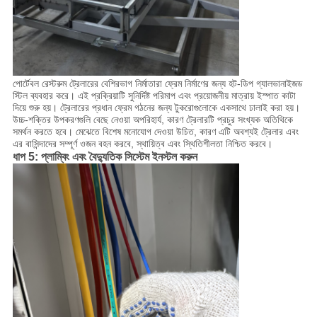
পোর্টেবল রেস্টরুম ট্রেলারের বেশিরভাগ নির্মাতারা ফ্রেম নির্মাণের জন্য হট-ডিপ গ্যালভানাইজড
স্টিল ব্যবহার করে। এই প্রক্রিয়াটি সুনির্দিষ্ট পরিমাপ এবং প্রয়োজনীয় মাত্রায় ইস্পাত কাটা
দিয়ে শুরু হয়। ট্রেলারের প্রধান ফ্রেম গঠনের জন্য টুকরোগুলোকে একসাথে ঢালাই করা হয়।
উচ্চ-শক্তির উপকরণগুলি বেছে নেওয়া অপরিহার্য, কারণ ট্রেলারটি প্রচুর সংখ্যক অতিথিকে
সমর্থন করতে হবে। মেঝেতে বিশেষ মনোযোগ দেওয়া উচিত, কারণ এটি অবশ্যই ট্রেলার এবং
এর বাসিন্দাদের সম্পূর্ণ ওজন বহন করবে, স্থায়িত্ব এবং স্থিতিশীলতা নিশ্চিত করবে।
ধাপ 5: প্লাম্বিং এবং বৈদ্যুতিক সিস্টেম ইনস্টল করুন