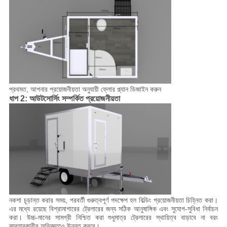
প্রথমত, আপনার প্রয়োজনীয়তা অনুযায়ী ফ্লোর প্ল্যান ডিজাইন করুন
ধাপ 2: আউটসোর্সিং সম্পর্কিত প্রয়োজনীয়তা
নকশা চূড়ান্ত করার সময়, পরবর্তী গুরুত্বপূর্ণ পদক্ষেপ হল বিল্ডিং প্রয়োজনীয়তা চিহ্নিত করা।
এর মধ্যে রয়েছে বিশ্রামাগারের ট্রেলারের জন্য সঠিক আনুষাঙ্গিক এবং সুযোগ-সুবিধা নির্বাচন
করা। উচ্চ-মানের সামগ্রী নিশ্চিত করা শুধুমাত্র ট্রেলারের স্থায়িত্ব বাড়াবে না বরং
ব্যবহারকারীর অভিজ্ঞতাও উন্নত করবে।