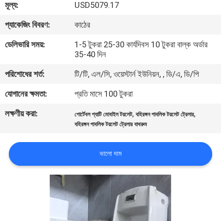
মূল্য:
USD5079.17
নিয়ন্ত্রণ
প্যাকেজিং বিবরণ:
কাঠের
আমাদের
ডেলিভারি সময়:
1-5 টুকরা 25-30 কার্যদিবস 10 টুকরা বাল্ক অর্ডার
35-40 দিন
সাথে
পরিশোধের শর্ত:
টি/টি, এল/সি, ওয়েস্টার্ন ইউনিয়ন, , ডি/এ, ডি/পি
যোগাযোগ
করুন
যোগানের ক্ষমতা:
প্রতি মাসে 100 টুকরা
লক্ষণীয় করা:
,
,
পোর্টেবল প্যাটি মোবাইল টয়লেট
বহিরঙ্গন পাবলিক টয়লেট ট্রেলার
খবর
বহিরঙ্গন পাবলিক টয়লেট ট্রেলার বাথরুম
ভালো দাম
সাইট
ম্যাপ
গোপনীয়তা