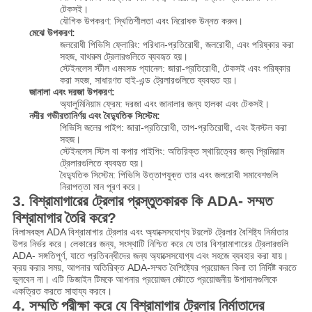
টেকসই।
যৌগিক উপকরণ: স্থিতিশীলতা এবং নিরোধক উন্নত করুন।
মেঝে উপকরণ:
জলরোধী পিভিসি ফ্লোরিং: পরিধান-প্রতিরোধী, জলরোধী, এবং পরিষ্কার করা
সহজ, বাথরুম ট্রেলারগুলিতে ব্যবহৃত হয়।
স্টেইনলেস স্টীল এমবসড প্যানেল: জারা-প্রতিরোধী, টেকসই এবং পরিষ্কার
করা সহজ, সাধারণত হাই-এন্ড ট্রেলারগুলিতে ব্যবহৃত হয়।
জানালা এবং দরজা উপকরণ:
অ্যালুমিনিয়াম ফ্রেম: দরজা এবং জানালার জন্য হালকা এবং টেকসই।
নদীর গভীরতানির্ণয় এবং বৈদ্যুতিক সিস্টেম:
পিভিসি জলের পাইপ: জারা-প্রতিরোধী, তাপ-প্রতিরোধী, এবং ইনস্টল করা
সহজ।
স্টেইনলেস স্টিল বা কপার পাইপিং: অতিরিক্ত স্থায়িত্বের জন্য প্রিমিয়াম
ট্রেলারগুলিতে ব্যবহৃত হয়।
বৈদ্যুতিক সিস্টেম: পিভিসি উত্তাপযুক্ত তার এবং জলরোধী সমাবেশগুলি
নিরাপত্তা মান পূরণ করে।
3. বিশ্রামাগারের ট্রেলার প্রস্তুতকারক কি ADA- সম্মত
বিশ্রামাগার তৈরি করে?
বিলাসবহুল ADA বিশ্রামাগার ট্রেলার এবং অ্যাক্সেসযোগ্য টয়লেট ট্রেলার বৈশিষ্ট্য নির্মাতার
উপর নির্ভর করে। লেকারের জন্য, সংস্থাটি নিশ্চিত করে যে তার বিশ্রামাগারের ট্রেলারগুলি
ADA- সঙ্গতিপূর্ণ, যাতে প্রতিবন্ধীদের জন্য অ্যাক্সেসযোগ্য এবং সহজে ব্যবহার করা যায়।
ক্রয় করার সময়, আপনার অতিরিক্ত ADA-সম্মত বৈশিষ্ট্যের প্রয়োজন কিনা তা নির্দিষ্ট করতে
ভুলবেন না। এটি ডিজাইন টিমকে আপনার প্রয়োজন মেটাতে প্রয়োজনীয় উপাদানগুলিকে
একত্রিত করতে সাহায্য করবে।
4. সম্মতি পরীক্ষা করে যে বিশ্রামাগার ট্রেলার নির্মাতাদের