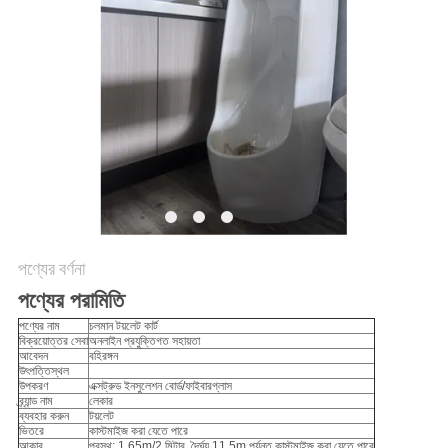
নীতি
পণ্যের বর্ণনা
পণ্যের পরামিতি
পণ্যের নাম
চলমান টয়লেট কার্ট
বিক্রয়োত্তর সেবা
অনলাইন প্রযুক্তিগত সহায়তা
আবেদন
বহিরঙ্গন
উৎপত্তিস্থল
উপকরণ
এক্সট্রুড ইনসুলেশন বোর্ড/ফাইবারগ্লাস
ব্র্যান্ড নাম
লেকার
ব্যবহার করুন
টয়লেট
ভিতরে
কাস্টমাইজ করা যেতে পারে
আকার
প্রস্থ: 1.65m/2 মিটার, দৈর্ঘ্য 11.5m পর্যন্ত কাস্টমাইজ করা যেতে পারে