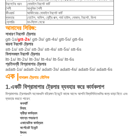
টয়লেটের ধরন
মোবাইল টয়লেট কার্ট
শৈলী
আধুনিক শৈলী
কীওয়ার্ড
আউটডোর মোবাইল টয়লেট কার্ট
ব্যবহার
হোটেল, অফিস, সেন্ট্রি বক্স, গার্ড হাউস, দোকান, টয়লেট, ভিলা
ফ্লোরিং
নন-স্লিপ মেঝে
আমাদের সিরিজ:
সাধারণ টয়লেট ট্রেলার
gtt-1s/
gtt-2s
/ gtt-3s/ gtt-4s/ gtt-5s/ gtt-6s
ঝরনা টয়লেট ট্রেলার
stt-1s/ stt-2s/ stt-3s/ stt-4s/ stt-5s/ stt-6s
বিলাসবহুল টয়লেট ট্রেলার
ltt-1s/ ltt-2s/ ltt-3s/ ltt-4s/ ltt-5s/ ltt-6s
প্রতিবন্ধী বিশ্রামাগার ট্রেলার
adatt-1s/ adatt-2s/ adatt-3s/ adatt-4s/ adatt-5s/ adatt-6s
এক |
বাথরুম ট্রেলার মৌলিক
1.
একটি বিশ্রামাগার ট্রেলার ব্যবহার করে কার্যকলাপ
বিশ্রামাগার ট্রেলারগুলি অনেকগুলি বহিরঙ্গন ইভেন্টে কাজে আসে৷ আপনি নিম্নলিখিতগুলির জন্য ভাড়া নিতে এবং
ব্যবহার করতে পারেন:
কনসার্ট
বিবাহ
ক্রীড়া কার্যক্রম
দাতব্য পদচারণা
একাডেমিক কার্যক্রম
কর্পোরেট ইভেন্ট
উৎসব