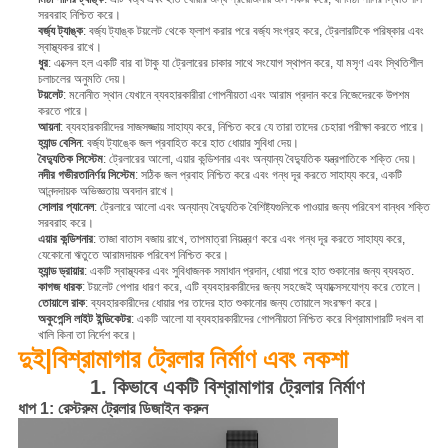
সরবরাহ নিশ্চিত করে।
বর্জ্য ট্যাঙ্ক
: বর্জ্য ট্যাঙ্ক টয়লেট থেকে ফ্লাশ করার পরে বর্জ্য সংগ্রহ করে, ট্রেলারটিকে পরিষ্কার এবং
স্বাস্থ্যকর রাখে।
ধুর
: এক্সেল হল একটি বার বা টাকু যা ট্রেলারের চাকার সাথে সংযোগ স্থাপন করে, যা মসৃণ এবং স্থিতিশীল
চলাচলের অনুমতি দেয়।
টয়লেট
: মনোনীত স্থান যেখানে ব্যবহারকারীরা গোপনীয়তা এবং আরাম প্রদান করে নিজেদেরকে উপশম
করতে পারে।
আয়না
: ব্যবহারকারীদের সাজসজ্জায় সাহায্য করে, নিশ্চিত করে যে তারা তাদের চেহারা পরীক্ষা করতে পারে।
হ্যান্ড বেসিন
: বর্জ্য ট্যাঙ্কে জল প্রবাহিত করে হাত ধোয়ার সুবিধা দেয়।
বৈদ্যুতিক সিস্টেম
: ট্রেলারের আলো, এয়ার কন্ডিশনার এবং অন্যান্য বৈদ্যুতিক যন্ত্রপাতিকে শক্তি দেয়।
নদীর গভীরতানির্ণয় সিস্টেম
: সঠিক জল প্রবাহ নিশ্চিত করে এবং গন্ধ দূর করতে সাহায্য করে, একটি
আনন্দদায়ক অভিজ্ঞতায় অবদান রাখে।
সোলার প্যানেল
: ট্রেলারে আলো এবং অন্যান্য বৈদ্যুতিক বৈশিষ্ট্যগুলিকে পাওয়ার জন্য পরিবেশ বান্ধব শক্তি
সরবরাহ করে।
এয়ার কন্ডিশনার
: তাজা বাতাস বজায় রাখে, তাপমাত্রা নিয়ন্ত্রণ করে এবং গন্ধ দূর করতে সাহায্য করে,
যেকোনো ঋতুতে আরামদায়ক পরিবেশ নিশ্চিত করে।
হ্যান্ড ড্রায়ার
: একটি স্বাস্থ্যকর এবং সুবিধাজনক সমাধান প্রদান, ধোয়া পরে হাত শুকানোর জন্য ব্যবহৃত.
কাগজ ধারক
: টয়লেট পেপার ধারণ করে, এটি ব্যবহারকারীদের জন্য সহজেই অ্যাক্সেসযোগ্য করে তোলে।
তোয়ালে রাক
: ব্যবহারকারীদের ধোয়ার পর তাদের হাত শুকানোর জন্য তোয়ালে সংরক্ষণ করে।
অকুপেন্সি লাইট ইন্ডিকেটর
: একটি আলো যা ব্যবহারকারীদের গোপনীয়তা নিশ্চিত করে বিশ্রামাগারটি দখল বা
খালি কিনা তা নির্দেশ করে।
দুই|
বিশ্রামাগার ট্রেলার নির্মাণ এবং নকশা
1. কিভাবে একটি বিশ্রামাগার ট্রেলার নির্মাণ
ধাপ 1: রেস্টরুম ট্রেলার ডিজাইন করুন