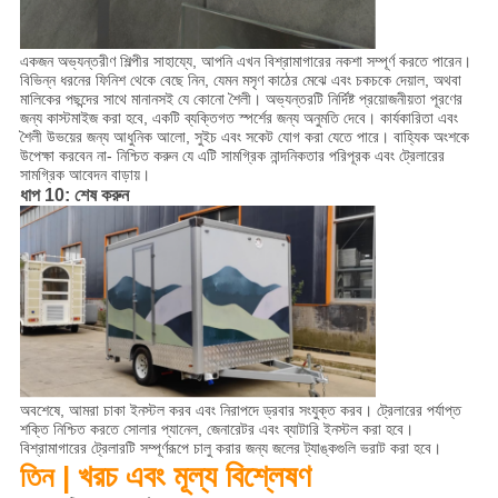
একজন অভ্যন্তরীণ শিল্পীর সাহায্যে, আপনি এখন বিশ্রামাগারের নকশা সম্পূর্ণ করতে পারেন।
বিভিন্ন ধরনের ফিনিশ থেকে বেছে নিন, যেমন মসৃণ কাঠের মেঝে এবং চকচকে দেয়াল, অথবা
মালিকের পছন্দের সাথে মানানসই যে কোনো শৈলী। অভ্যন্তরটি নির্দিষ্ট প্রয়োজনীয়তা পূরণের
জন্য কাস্টমাইজ করা হবে, একটি ব্যক্তিগত স্পর্শের জন্য অনুমতি দেবে। কার্যকারিতা এবং
শৈলী উভয়ের জন্য আধুনিক আলো, সুইচ এবং সকেট যোগ করা যেতে পারে। বাহ্যিক অংশকে
উপেক্ষা করবেন না- নিশ্চিত করুন যে এটি সামগ্রিক নান্দনিকতার পরিপূরক এবং ট্রেলারের
সামগ্রিক আবেদন বাড়ায়।
ধাপ 10: শেষ করুন
অবশেষে, আমরা চাকা ইনস্টল করব এবং নিরাপদে ড্রবার সংযুক্ত করব। ট্রেলারের পর্যাপ্ত
শক্তি নিশ্চিত করতে সোলার প্যানেল, জেনারেটর এবং ব্যাটারি ইনস্টল করা হবে।
বিশ্রামাগারের ট্রেলারটি সম্পূর্ণরূপে চালু করার জন্য জলের ট্যাঙ্কগুলি ভরাট করা হবে।
খরচ এবং মূল্য বিশ্লেষণ
তিন |