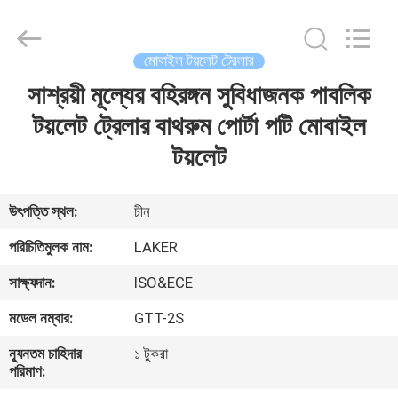
2026
LAKER
AUTOPARTS
CO.,LIMITED.
All
মোবাইল টয়লেট ট্রেলার
Rights
Reserved.
সাশ্রয়ী মূল্যের বহিরঙ্গন সুবিধাজনক পাবলিক
বাড়ি
টয়লেট ট্রেলার বাথরুম পোর্টা পটি মোবাইল
পণ্য
টয়লেট
আমাদের
উৎপত্তি স্থল:
চীন
সম্পর্কে
পরিচিতিমুলক নাম:
LAKER
সাক্ষ্যদান:
ISO&ECE
কারখানা
মডেল নম্বার:
GTT-2S
ভ্রমণ
ন্যূনতম চাহিদার
১ টুকরা
পরিমাণ:
মান