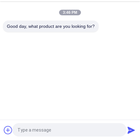
3:46 PM
Good day, what product are you looking for?
একটি বাথরুম ট্রেলারের লেআউটের জন্য, আমরা প্রথমে প্রবেশের দরজা থেকে টয়লেট, সিঙ্ক
এবং ঝরনা এলাকা ব্যবহার করার জন্য একটি মসৃণ, ভিড়হীন প্রবাহ নিশ্চিত করার জন্য গতির
লাইনগুলি ডিজাইন করব এবং আমরা কয়েকটি বিষয় বিবেচনা করব:
মহাকাশ বিভাগ এবং আকৃতি
কমপ্যাক্ট বিন্যাস: স্থান নষ্ট এড়াতে ঝরনা এলাকা, টয়লেট এবং ওয়াশ বেসিন একপাশে সাজিয়ে
সীমিত জায়গার সম্পূর্ণ ব্যবহার করুন।
কার্যকরী এলাকা বিন্যাস
ঝরনা এলাকা: একটি কমপ্যাক্ট শাওয়ার স্টল চয়ন করুন, যা একটি গ্লাস পার্টিশন বা জলরোধী
উদ্ধৃতির জন্য আবেদন
পর্দা দ্বারা পৃথক করা যেতে পারে। স্থান খুব ছোট হলে, সমন্বিত টয়লেট ঝরনা সমন্বয়
বিবেচনা করুন।