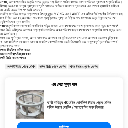
এ
লেকার
, আমরা প্রাথমিক উদ্ধৃতি থেকে চূড়ান্ত পণ্য বিতরণ পর্যন্ত ব্যাপক, মানের পরিষেবা প্রদানের জন্য নিবেদিত।
রিষেবা, জ্ঞান এবং পণ্যের প্রাপ্যতার প্রতি আমাদের অঙ্গীকার আমাদের গ্রাহকদের এবং তাদের ব্যবসায়িক চাহিদার
ন্য একটি একক স্টপ-শপ তৈরি করেছে।
োর্কলিফ্ট সম্পর্কিত সমস্ত পণ্য তাদের নিজস্ব ব্র্যান্ড MYING এবং LAKER এর অধীনে শীর্ষ শ্রেণীর নির্মাতাদের কাছ
েকে নির্বাচন করা হয়,অনলাইনে যে কোনও প্রযুক্তিগত প্রশ্ন বা বিক্রির পরে সমাধানের জন্য স্ট্যান্ডবাইতে দক্ষ
্রযুক্তিবিদদের দ্বারা সমর্থিত.
েকার
আন্তরিকভাবে আশা করি ফর্কলিফ্টের শক্তি সমাধান এবং রক্ষণাবেক্ষণের জন্য আপনার সেরা পছন্দ হতে পারে!
মরা নিকট ভবিষ্যতে আমাদের পণ্য ক্যাটালগগুলিকে আরও পরিবেশ বান্ধব রক্ষণাবেক্ষণ পণ্যগুলির সাথে সমৃদ্ধ করার
ন্য উত্সর্গ করব।
ুযোগ এবং পূর্ণ স্থান দেওয়া, আমরা আপনাকে আমাদের সব সুবিধা দেখাতে হবে এবং আমাদের একসাথে বৃদ্ধি করা
াক. আমরা নিশ্চিত যে আমরা আপনার সম্মানিত কোম্পানী সঙ্গে একটি দীর্ঘমেয়াদী এবং বন্ধুত্বপূর্ণ ব্যবসায়িক সম্পর্ক
্থাপন করতে পারেন
পনার লিফটকে চালিত করুন
মাদের ভবিষ্যৎ উজ্জ্বল করুন
পনি নির্ভর করতে পারেন
ফর্কলিফ্ট টায়ার প্রেস মেশিন
সলিড টায়ার প্রেস মেশিন
সলিড টায়ার প্রেসিং মেশিন
এর সেরা মূল্য পান
ভারী দায়িত্ব 400 টন ফোর্কলিফ্ট টায়ার প্রেস মেশিন
সলিড টায়ার লোডিং / আনলোডিং জন্য বিক্রয়
চালিয়ে