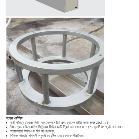
পণ্যের বৈশিষ্ট্য
ভারী দায়িত্ব ফ্রেমঃ নির্মাণ বড় স্কেল মরীচি এবং চ্যানেল মরীচি দ্বারা welded হয়।
উচ্চ-গ্রেড হাইড্রোলিক সিলিন্ডারঃ বিস্টন রডটি গ্রিল করা হয় এবং শক্ত ক্রোমিয়াম প্ল্যাট করা হয়।
আরামদায়ক টানুন এবং রিম মধ্যে চাপুন.
বিভিন্ন পাওয়ার সাপ্লাই অনুযায়ী ভোল্টেজ এবং ফেজ কাস্টমাইজড।