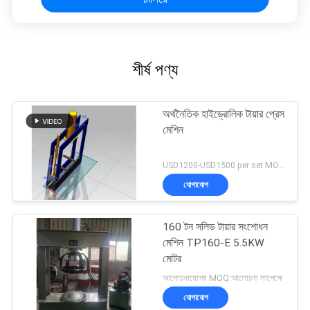
শীর্ষ পণ্য
অর্থনৈতিক হাইড্রোলিক টায়ার প্রেস
মেশিন
USD1200-USD1500 per set MOQ:1 সেট
যোগাযোগ
160 টন সলিড টায়ার সংশোধন
মেশিন TP160-E 5.5KW
মোটর
আলোচনাযোগ্য MOQ:আলোচনা সাপেক্ষে
যোগাযোগ