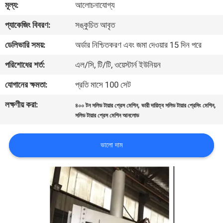
মূল্য:
আলোচনাযোগ্য
নিয়ন্ত্রণ
প্যাকেজিং বিবরণ:
সঙ্কুচিত আবৃত
আমাদের
ডেলিভারি সময়:
অর্ডার নিশ্চিতকরণ এবং জমা দেওয়ার 15 দিন পরে
সাথে
পরিশোধের শর্ত:
এল/সি, টি/টি, ওয়েস্টার্ন ইউনিয়ন
যোগাযোগ
যোগানের ক্ষমতা:
প্রতি মাসে 100 সেট
করুন
লক্ষণীয় করা:
,
,
৪০০ টন সলিড টায়ার প্রেস মেশিন
ভারী দায়িত্ব সলিড টায়ার প্রেসিং মেশিন
সলিড টায়ার প্রেস মেশিন আনলোড
খবর
ভালো দাম
সাইট
ম্যাপ
গোপনীয়তা