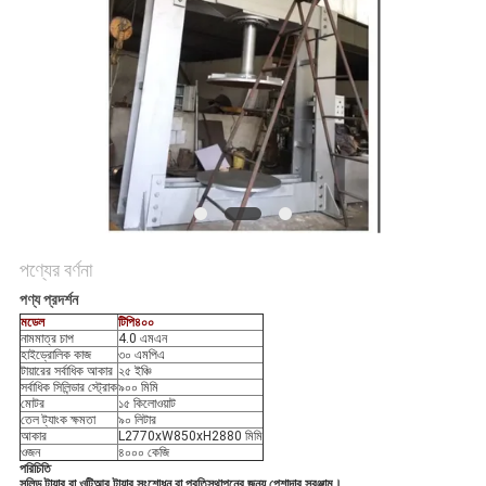
নীতি
পণ্যের বর্ণনা
পণ্য প্রদর্শন
মডেল
টিপি৪০০
নামমাত্র চাপ
4.0 এমএন
হাইড্রোলিক কাজ
৩০ এমপিএ
টায়ারের সর্বাধিক আকার
২৫ ইঞ্চি
সর্বাধিক সিলিন্ডার স্ট্রোক
৯০০ মিমি
মোটর
১৫ কিলোওয়াট
তেল ট্যাংক ক্ষমতা
৯০ লিটার
আকার
L2770xW850xH2880 মিমি
ওজন
৪০০০ কেজি
পরিচিতি
সলিড টায়ার বা ওটিআর টায়ার সংশোধন বা প্রতিস্থাপনের জন্য পেশাদার সরঞ্জাম।