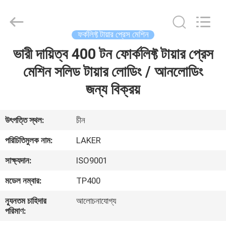
2026
LAKER
AUTOPARTS
CO.,LIMITED.
All
ফর্কলিফ্ট টায়ার প্রেস মেশিন
Rights
Reserved.
ভারী দায়িত্ব 400 টন ফোর্কলিফ্ট টায়ার প্রেস
বাড়ি
মেশিন সলিড টায়ার লোডিং / আনলোডিং
পণ্য
জন্য বিক্রয়
আমাদের
উৎপত্তি স্থল:
চীন
সম্পর্কে
পরিচিতিমুলক নাম:
LAKER
সাক্ষ্যদান:
ISO9001
কারখানা
মডেল নম্বার:
TP400
ভ্রমণ
ন্যূনতম চাহিদার
আলোচনাযোগ্য
পরিমাণ:
মান