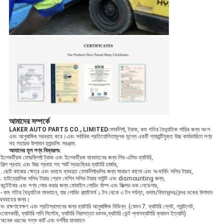
আমাদের সম্পর্কে
LAKER AUTO PARTS CO., LIMITED
ফোর্কলিফ্ট, ট্রাক, কম গতির বৈদ্যুতিক গাড়ির জন্য অংশ
এবং আনুষাঙ্গিক সরবরাহ করে।এবং সর্বাধিক প্রতিযোগিতামূলক মূল্যে একটি গ্যারান্টিযুক্ত উচ্চ কার্যকারিতা পণ্য
সহ সহায়ক উপাদান হ্যান্ডলিং সরঞ্জাম.
আমাদের মূল পণ্য নিম্নরূপঃ
:
ইলেকট্রিক ফোরক্লিফ্ট ট্রাক এবং ইলেকট্রিক যানবাহনের জন্য লিড এসিড ব্যাটারি,
শিল্প প্রবাহ এবং উচ্চ প্রবাহ সহ স্মার্ট স্বয়ংক্রিয় ব্যাটারি চার্জার,
. ছোট কাজের ক্ষেত্র এবং গুদামে ব্যবহৃত ফোর্কলিফ্টগুলির জন্য সাধারণ কালো এবং অ-মার্কিং সলিড টায়ার,
. হাইড্রোলিক সলিড টায়ার প্রেস মেশিন সলিড টায়ার মাউন্ট এবং dismounting জন্য,
কন্টেইনার এবং পণ্য লোড করার জন্য মোবাইল লোডিং র্যাম্প এবং ফিক্সড ডক লেভেলার,
- কম গতির বৈদ্যুতিক যানবাহন, যার লোডিং প্ল্যাটফর্ম ১ টন থেকে ৩ টন পর্যন্ত, গুদাম/বিমানবন্দর/বন্দর ডকের উপাদান
রবরাহের জন্য।
বং রক্ষণাবেক্ষণ এবং প্রতিস্থাপনের জন্য ব্যাটারি আনুষাঙ্গিক বিভিন্ন. (যেমন 7. ব্যাটারি প্লেট, গ্যান্টলেট,
ংযোগকারী, ব্যাটারি পানি সিস্টেম, ব্যাটারি নিরাপত্তা ভালভ,ব্যাটারি ভেন্ট প্লাগব্যাটারি ক্যাবল ইত্যাদি)
অনেক ধরনের গল্ফ কার্ট এবং দর্শনীয় যানবাহন