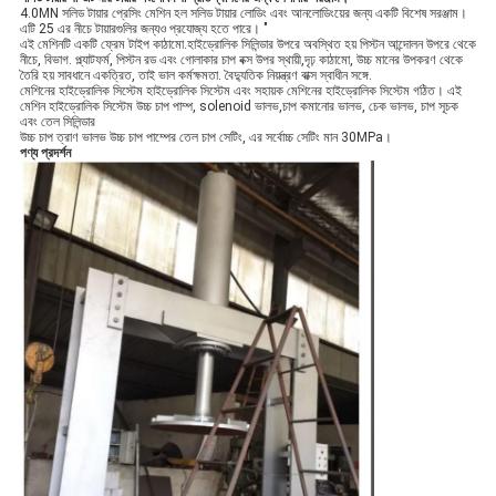
4.0MN সলিড টায়ার প্রেসিং মেশিন হল সলিড টায়ার লোডিং এবং আনলোডিংয়ের জন্য একটি বিশেষ সরঞ্জাম।
এটি 25 এর নীচে টায়ারগুলির জন্যও প্রযোজ্য হতে পারে। "
এই মেশিনটি একটি ফ্রেম টাইপ কাঠামো.হাইড্রোলিক সিলিন্ডার উপরে অবস্থিত হয় পিস্টন আন্দোলন উপরে থেকে
নীচে, বিভাগ. প্ল্যাটফর্ম, পিস্টন রড এবং গোলাকার চাপ বক্স উপর স্থায়ী,দৃঢ় কাঠামো, উচ্চ মানের উপকরণ থেকে
তৈরি হয় সাবধানে একত্রিত, তাই ভাল কর্মক্ষমতা. বৈদ্যুতিক নিয়ন্ত্রণ বাক্স স্বাধীন সঙ্গে.
মেশিনের হাইড্রোলিক সিস্টেম হাইড্রোলিক সিস্টেম এবং সহায়ক মেশিনের হাইড্রোলিক সিস্টেম গঠিত। এই
মেশিন হাইড্রোলিক সিস্টেম উচ্চ চাপ পাম্প, solenoid ভালভ,চাপ কমানোর ভালভ, চেক ভালভ, চাপ সূচক
এবং তেল সিলিন্ডার
উচ্চ চাপ ত্রাণ ভালভ উচ্চ চাপ পাম্পের তেল চাপ সেটিং, এর সর্বোচ্চ সেটিং মান 30MPa।
পণ্য প্রদর্শন