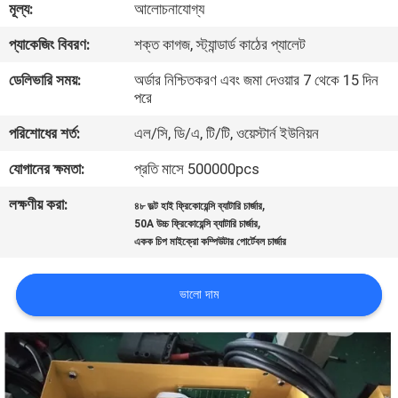
মূল্য:
আলোচনাযোগ্য
নিয়ন্ত্রণ
প্যাকেজিং বিবরণ:
শক্ত কাগজ, স্ট্যান্ডার্ড কাঠের প্যালেট
আমাদের
ডেলিভারি সময়:
অর্ডার নিশ্চিতকরণ এবং জমা দেওয়ার 7 থেকে 15 দিন
পরে
সাথে
পরিশোধের শর্ত:
এল/সি, ডি/এ, টি/টি, ওয়েস্টার্ন ইউনিয়ন
যোগাযোগ
করুন
যোগানের ক্ষমতা:
প্রতি মাসে 500000pcs
লক্ষণীয় করা:
,
৪৮ ভল্ট হাই ফ্রিকোয়েন্সি ব্যাটারি চার্জার
,
খবর
50A উচ্চ ফ্রিকোয়েন্সি ব্যাটারি চার্জার
একক চিপ মাইক্রো কম্পিউটার পোর্টেবল চার্জার
সাইট
ভালো দাম
ম্যাপ
গোপনীয়তা