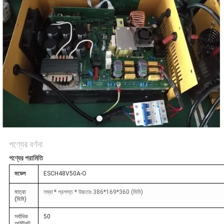
নীতি
পণ্যের বর্ণনা
পণ্যের পরামিতি
মডেল
ESCH48V50A-O
মাত্রা
লম্বা * প্রশস্ত * উচ্চতাঃ 386*169*360 (মিমি)
(মিমি)
সর্বাধিক
50
আউটপুট