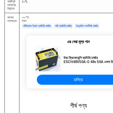
আউটপুট
±১%
বর্তমানের
নির্ভুলতা
কাজের
-৩০
°C
তাপমাত্রা
ট্যাগ:
কাঁটাচামচ ট্রাক ব্যাটারি চার্জার
লরি ব্যাটারি চার্জার
বৈদ্যুতিন ফর্কলিফ্ট চার্জার
এর সেরা মূল্য পান
উচ্চ ফ্রিকোয়েন্সি ব্যাটারি চার্জার
ESCH48V50A-O 48v 50A একক চি
মাইক্রো কম্পিউটার
চালিয়ে
শীর্ষ পণ্য