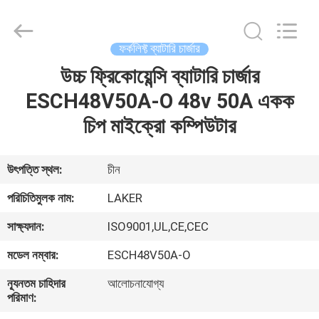
2026
LAKER
AUTOPARTS
CO.,LIMITED.
All
ফর্কলিফ্ট ব্যাটারি চার্জার
Rights
Reserved.
উচ্চ ফ্রিকোয়েন্সি ব্যাটারি চার্জার
বাড়ি
ESCH48V50A-O 48v 50A একক
পণ্য
চিপ মাইক্রো কম্পিউটার
আমাদের
উৎপত্তি স্থল:
চীন
সম্পর্কে
পরিচিতিমুলক নাম:
LAKER
সাক্ষ্যদান:
ISO9001,UL,CE,CEC
কারখানা
মডেল নম্বার:
ESCH48V50A-O
ভ্রমণ
ন্যূনতম চাহিদার
আলোচনাযোগ্য
পরিমাণ:
মান