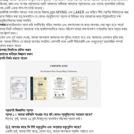
রিষেবা, জ্ঞান এবং পণ্যের প্রাপ্যতার প্রতি আমাদের অঙ্গীকার আমাদের গ্রাহকদের এবং তাদের ব্যবসায়িক চাহিদার
ন্য একটি একক স্টপ-শপ তৈরি করেছে।
োর্কলিফ্ট সম্পর্কিত সমস্ত পণ্য তাদের নিজস্ব ব্র্যান্ড MYING এবং LAKER এর অধীনে শীর্ষ শ্রেণীর নির্মাতাদের কাছ
েকে নির্বাচন করা হয়,অনলাইনে যে কোনও প্রযুক্তিগত প্রশ্ন বা বিক্রির পরে সমাধানের জন্য স্ট্যান্ডবাইতে দক্ষ
্রযুক্তিবিদদের দ্বারা সমর্থিত.
েকার
আন্তরিকভাবে আশা করি ফর্কলিফ্টের শক্তি সমাধান এবং রক্ষণাবেক্ষণের জন্য আপনার সেরা পছন্দ হতে পারে!
মরা নিকট ভবিষ্যতে আমাদের পণ্য ক্যাটালগগুলিকে আরও পরিবেশ বান্ধব রক্ষণাবেক্ষণ পণ্যগুলির সাথে সমৃদ্ধ করার
ন্য উত্সর্গ করব।
ুযোগ এবং পূর্ণ স্থান দেওয়া, আমরা আপনাকে আমাদের সব সুবিধা দেখাতে হবে এবং আমাদের একসাথে বৃদ্ধি করা
াক. আমরা নিশ্চিত যে আমরা আপনার সম্মানিত কোম্পানী সঙ্গে একটি দীর্ঘমেয়াদী এবং বন্ধুত্বপূর্ণ ব্যবসায়িক সম্পর্ক
্থাপন করতে পারেন
পনার লিফটকে চালিত করুন
মাদের ভবিষ্যৎ উজ্জ্বল করুন
পনি নির্ভর করতে পারেন
প্রায়শই জিজ্ঞাসিত প্রশ্ন
প্রশ্ন ১। আমরা কার্টগুলি পাওয়ার পরে যদি কোনও প্রযুক্তিগত সহায়তা থাকে?
উত্তর: হ্যাঁ, আমরা ২৪ ঘন্টা বিনামূল্যে অনলাইন পরিষেবা প্রদান করি।
Q2.আপনার কাছে কি সিই ডকুমেন্টস এবং অন্যান্য ডকুমেন্টস আছে?
একটিঃ হ্যাঁ, আমরা সিই আছে, চালান পরে, আমরা আপনাকে প্যাকিং পাঠাতে হবে