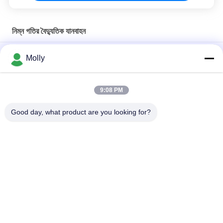
নিম্ন গতির বৈদ্যুতিক যানবাহন
কাস্টমাইজড বৈদ্যুতিক প্ল্যাটফর্ম ট্রাক, সংযুক্ত ক্যাব ব্যাটারি চালিত প্ল্যাটফর্ম ট্রাক
Molly
লোডিং প্ল্যাটফর্ম এবং ভাঁজযোগ্য গার্ডিল সহ লিথিয়াম ব্যাটারি চালিত বৈদ্যুতিক পণ্যবাহী
যানবাহন
9:08 PM
4 আসন বৈদ্যুতিক প্ল্যাটফর্ম ট্রাক জলবাহী যানবাহন জিরো নিঃসরণ পরিবেশবান্ধব সাথে
Good day, what product are you looking for?
সব
ফর্কলিফ্ট ব্যাটারি যন্ত্রাংশ
ফর্কলিফ্ট ট্র্যাকশন ব্যাটারি
ফর্কলিফ্ট ব্যাটারি চার্জার
ফর্কলিফ্ট ব্যাটারি সংযোগকারী