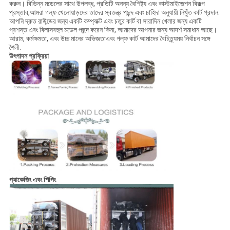
করুন। বিভিন্ন মডেলের সাথে উপলব্ধ, প্রতিটি অনন্য বৈশিষ্ট্য এবং কাস্টমাইজেশন বিকল্প
প্রস্তাব,আমরা গল্ফ খেলোয়াড়দের তাদের স্বতন্ত্র পছন্দ এবং চাহিদা অনুযায়ী নিখুঁত কার্ট প্রদান.
আপনি দ্রুত রাউন্ডের জন্য একটি কম্প্যাক্ট এবং চতুর কার্ট বা সারাদিন খেলার জন্য একটি
প্রশস্ত এবং বিলাসবহুল মডেল পছন্দ করেন কিনা, আমাদের আপনার জন্য আদর্শ সমাধান আছে।
আরাম, কর্মক্ষমতা, এবং উচ্চ মানের অভিজ্ঞতাএবং গল্ফ কার্ট আমাদের বৈচিত্র্যময় নির্বাচন সঙ্গে
শৈলী.
উৎপাদন প্রক্রিয়া
প্যাকেজিং এবং শিপিং