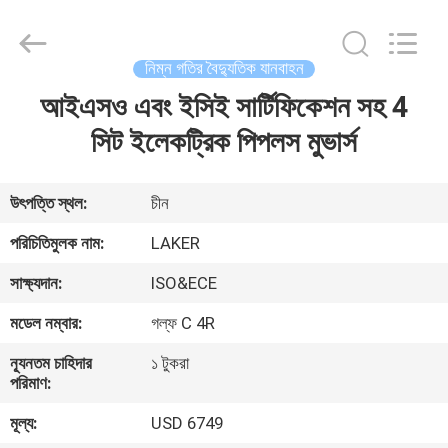
2026
LAKER
AUTOPARTS
CO.,LIMITED.
All
নিম্ন গতির বৈদ্যুতিক যানবাহন
Rights
Reserved.
আইএসও এবং ইসিই সার্টিফিকেশন সহ 4
বাড়ি
সিট ইলেকট্রিক পিপলস মুভার্স
পণ্য
উৎপত্তি স্থল:
চীন
আমাদের
পরিচিতিমুলক নাম:
LAKER
সম্পর্কে
সাক্ষ্যদান:
ISO&ECE
মডেল নম্বার:
গল্ফ C 4R
কারখানা
ন্যূনতম চাহিদার
১ টুকরা
ভ্রমণ
পরিমাণ:
মূল্য:
USD 6749
মান