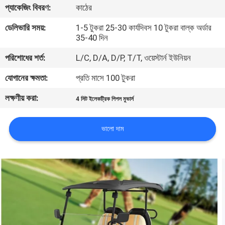
প্যাকেজিং বিবরণ:
কাঠের
নিয়ন্ত্রণ
ডেলিভারি সময়:
1-5 টুকরা 25-30 কার্যদিবস 10 টুকরা বাল্ক অর্ডার
35-40 দিন
আমাদের
পরিশোধের শর্ত:
L/C, D/A, D/P, T/T, ওয়েস্টার্ন ইউনিয়ন
সাথে
যোগাযোগ
যোগানের ক্ষমতা:
প্রতি মাসে 100 টুকরা
করুন
লক্ষণীয় করা:
4 সিট ইলেকট্রিক পিপল মুভার্স
খবর
ভালো দাম
সাইট
ম্যাপ
গোপনীয়তা