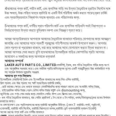
দেখানোর জন্য গ্রাহকদের চাহিদা এবং পছন্দ অনুযায়ী কাস্টমাইজড এবং সংশোধন করা যেতে পারে.
4আমাদের গল্ফ কার্ট, পর্যটন কার্ট, এবং ক্লাসিক গাড়ি সব উন্নত বৈদ্যুতিক ড্রাইভ সিস্টেম সঙ্গে
উচ্চ ক্ষমতা, উচ্চ-শক্তি ঘনত্ব ব্যাটারি যা একটি দীর্ঘ পরিসীমা অর্জন করতে পারেন,দ্রুত চার্জিং
এবং স্বয়ংক্রিয়ভাবে নিষ্কাশন সহজে ব্যবহার এবং পরিচালনার জন্য.
5আমাদের গল্ফ কার্ট, দর্শনীয় স্থান পরিদর্শন কার্ট এবং ক্লাসিক গাড়িগুলি সবই নিরাপত্তা ও
নির্ভরযোগ্যতা উন্নত করতে বুদ্ধিমান নকশা এবং নিয়ন্ত্রণ গ্রহণ করে।
আমরা আন্তরিকভাবে আপনাকে আমাদের বৈদ্যুতিক যানবাহন পরিবারে যোগদানের জন্য আমন্ত্রণ
জানাচ্ছি এবং আমাদের সাথে পরবর্তী প্রজন্মের গতিশীলতার আকর্ষণ উপভোগ করুন। আপনার
কোন প্রশ্ন বা প্রয়োজন থাকলে, দয়া করে আমাদের সাথে যোগাযোগ করতে দ্বিধা করবেন না।
আমরা আপনার সেবা করতে খুশি হবেআমাদের ইলেকট্রিক গাড়ির কোম্পানির প্রতি আপনার
মনোযোগ ও সমর্থনের জন্য আপনাকে ধন্যবাদ!
আমাদের সম্পর্কে
LAKER AUTO PARTS CO., LIMITED
ফোর্কলিফ্ট, ট্রাক, কম গতির বৈদ্যুতিক গাড়ির জন্য অংশ
এবং আনুষাঙ্গিক সরবরাহ করে।এবং সর্বাধিক প্রতিযোগিতামূলক মূল্যে একটি গ্যারান্টিযুক্ত উচ্চ কার্যকারিতা পণ্য
সহ সহায়ক উপাদান হ্যান্ডলিং সরঞ্জাম.
আমাদের মূল পণ্য নিম্নরূপঃ
:
ইলেকট্রিক ফোরক্লিফ্ট ট্রাক এবং ইলেকট্রিক যানবাহনের জন্য লিড এসিড ব্যাটারি,
শিল্প প্রবাহ এবং উচ্চ প্রবাহ সহ স্মার্ট স্বয়ংক্রিয় ব্যাটারি চার্জার,
. ছোট কাজের ক্ষেত্র এবং গুদামে ব্যবহৃত ফোর্কলিফ্টগুলির জন্য সাধারণ কালো এবং অ-মার্কিং সলিড টায়ার,
. হাইড্রোলিক সলিড টায়ার প্রেস মেশিন সলিড টায়ার মাউন্ট এবং dismounting জন্য,
কন্টেইনার এবং পণ্য লোড করার জন্য মোবাইল লোডিং র্যাম্প এবং ফিক্সড ডক লেভেলার,
- কম গতির বৈদ্যুতিক যানবাহন, যার লোডিং প্ল্যাটফর্ম ১ টন থেকে ৩ টন পর্যন্ত, গুদাম/বিমানবন্দর/বন্দর ডকের উপাদান
রবরাহের জন্য।
বং রক্ষণাবেক্ষণ এবং প্রতিস্থাপনের জন্য ব্যাটারি আনুষাঙ্গিক বিভিন্ন. (যেমন 7. ব্যাটারি প্লেট, গ্যান্টলেট,
ংযোগকারী, ব্যাটারি পানি সিস্টেম, ব্যাটারি নিরাপত্তা ভালভ,ব্যাটারি ভেন্ট প্লাগব্যাটারি ক্যাবল ইত্যাদি)
অনেক ধরনের গল্ফ কার্ট এবং দর্শনীয় যানবাহন
এ
লেকার
, আমরা প্রাথমিক উদ্ধৃতি থেকে চূড়ান্ত পণ্য বিতরণ পর্যন্ত ব্যাপক, মানের পরিষেবা প্রদানের জন্য নিবেদিত।