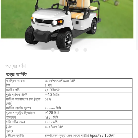
নীতি
পণ্যের বর্ণনা
পণ্যের পরামিতি
সামগ্রিক আকার
৩২৮০*১৩৩০*১৯৩০ মিমি
সিট
৪ জন
সর্বাধিক গতি
২৫ কিমি/ঘন্টা
ঘুরার ব্যাসার্ধ মিনিট
=4.2 মিটার
সর্বাধিক আরোহণের ঢাল (পুরো
১৫%
লোড)
সর্বাধিক ব্রেকিং দূরত্ব
৮০-১০০ কিমি
ন্যূনতম গ্রাউন্ড ক্লিয়ারান্স
≥125 মিমি
হুইলবেস
২৪৫০ মিমি
খালি গাড়ির ওজন
৫০০ কেজি
ট্র্যাক
৯২০/৯৮০ মিমি
প্রস্থ
স্টোরেজ ব্যাটারি
রক্ষণাবেক্ষণ-মুক্ত জেল শুকনো ব্যাটারি 6pcs*8v 150Ah