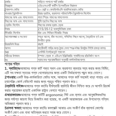
চার্জার
গাড়িতে লাগানো স্মার্ট চার্জার
নিয়ন্ত্রক
এইচএসএলটি কার্টিস ইলেকট্রিক নিয়ামক
ট্র্যাকশন মোটর
৪৮ ভোল্ট ৪ কেডব্লিউএসি অ্যাসিনক্রোন মোটর
পাওয়ার ট্রান্সমিশন
রিয়ার ড্রাইভ, ক্রমাগত পরিবর্তনশীল ট্রান্সমিশন সিস্টেম
সামনের অক্ষ এবং সাসপেনশন
পাতা স্প্রিং সামনের সাসপেনশন
পিছনের অক্ষ এবং সাসপেনশন
ইন্টিগ্রেটেড পিছনের অক্ষ
ব্রেকিং সিস্টেম
পিছনের চাকার ড্রাম ব্রেক
টায়ার
215/35-12 অ্যালুমিনিয়াম চাকা
স্টিয়ারিং সিস্টেম
র্যাক এবং পিনিয়ন স্টিয়ারিং গিয়ার
আলোকসজ্জা ও সংকেত
সম্মুখ আলো, বাঁক সংকেত, সম্মিলিত পিছন আলো, বৈদ্যুতিক হর্ন এবং
বিপরীত বুমার
রিয়ারভিউ মিরর
বাছাই
আসন
যাত্রীবাহী গাড়ির জন্য ঠান্ডা ফেনা স্পঞ্জ+উচ্চ রিবাউন্ড পিইউ চামড়া কাপড়
যন্ত্র
এলসিডি ইনস্ট্রুমেন্ট প্যানেল
শরীরের উপাদান
ইস্পাত ফ্রেম + এবিএস ইঞ্জিনিয়ারিং প্লাস্টিকের ছাঁচনির্মাণ অংশ
রঙ
গ্রাহকের প্রয়োজনীয়তা অনুযায়ী কাস্টমাইজযোগ্য
পণ্যের শক্তি
1. স্থায়িত্বঃ
আমাদের গল্ফ কার্ট শক্ত স্থল এবং ক্রমাগত ব্যবহার সহ্য করার জন্য নির্মিত,
এটি সব দক্ষতা স্তরের গল্ফ খেলোয়াড়দের জন্য একটি নির্ভরযোগ্য পছন্দ করে তোলে।
2পাওয়ার:
একটি উচ্চ-কার্যকারিতা মোটর সঙ্গে, আমাদের গল্ফ কার্ট সহজেই খাড়া পাহাড় এবং
চ্যালেঞ্জিং কোর্স নেভিগেট করার জন্য প্রচুর শক্তি প্রদান করে।
3ব্যাটারি লাইফঃ
আমাদের গল্ফ কার্টের দীর্ঘস্থায়ী ব্যাটারি জীবন নিশ্চিত করে যে আপনি রিচার্জ
করার প্রয়োজন ছাড়াই একাধিক রাউন্ড খেলতে পারেন।
4আরামদায়কঃ
আমাদের গল্ফ কার্টটি ergonomic সিট এবং ক্লাব এবং আনুষাঙ্গিকগুলির
জন্য পর্যাপ্ত জায়গা দিয়ে ডিজাইন করা হয়েছে, যা একটি আরামদায়ক এবং উপভোগ্য গল্ফিং
অভিজ্ঞতা প্রদান করে।
5চালনা ক্ষমতা:
আমাদের গল্ফ কার্টের কমপ্যাক্ট আকার এবং সংকীর্ণ বাঁক ব্যাসার্ধ কোর্সের
সংকীর্ণ কোণ এবং বাধা অতিক্রম করতে সহজ করে তোলে।