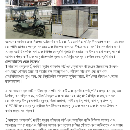
আমাদের কার্যকর এবং নিরাপদ ডেলিভারি পরিষেবা দিয়ে মানসিক শান্তি উপভোগ করুন। আমাদের
কোম্পানি আপনার পণ্যের সময়মত এবং নিরাপদ আগমন নিশ্চিত করে।সর্বাধিক সতর্কতার সাথে
সমস্ত আইটেম পরিচালনা এবং শিপিংয়ের প্রতিশ্রুতি দিয়েআমাদের উপর ভরসা করুন, আমরা
আপনার গল্ফ কার্ট এবং আনুষাঙ্গিকগুলি দ্রুত এবং নিখুঁত অবস্থায় পৌঁছে দেব, প্রতিবার।
কেন আমাদের বেছে নিলেন?
1আমাদের গল্ফ কার্ট, দর্শনীয় স্থান পরিদর্শন কার্ট এবং ক্লাসিক গাড়িগুলি উচ্চমানের উপকরণ
এবং যন্ত্রাংশ দিয়ে তৈরি, যা কঠোর মান নিয়ন্ত্রণ এবং পরীক্ষার সাপেক্ষে এবং মান এবং
স্পেসিফিকেশন পূরণ করে,এবং স্থিতিশীল কর্মক্ষমতা সুবিধা আছে, দীর্ঘ সেবা জীবন এবং সহজ
রক্ষণাবেক্ষণ।
২. আমাদের গল্ফ কার্ট, দর্শনীয় স্থান পরিদর্শন কার্ট এবং ক্লাসিক গাড়িগুলির মধ্যে কম শব্দ, কম
নির্গমন, কম শক্তি খরচ, নমনীয় নিয়ন্ত্রণ এবং আরামদায়ক যাত্রার বৈশিষ্ট্য রয়েছে,যা গলফ
কোর্সের জন্য উপযুক্তপর্যটন কেন্দ্র, ভিলা এলাকা, দর্শনীয় স্থান, পার্ক, বাগান, ক্যাম্পাস,
কমিউনিটি এবং অন্যান্য স্থানগুলি পর্যটকদের জন্য দৃশ্য এবং অবসর এবং বিনোদন উপভোগ
করার জন্য সেরা পছন্দ।
3আমাদের গলফ কার্ট, দর্শনীয় স্থান পরিদর্শন কার্ট এবং ক্লাসিক গাড়ি বিভিন্ন আকার এবং
আকারের পাওয়া যায়,এবং বিভিন্ন ফাংশন এবং দৃশ্যের চাহিদা মেটাতে এবং ব্যক্তিত্ব এবং স্বাদ