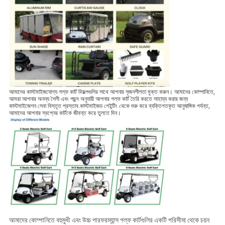
আমাদের কাস্টমাইজযোগ্য গল্ফ কার্ট বিকল্পগুলির সাথে আপনার সৃজনশীলতা মুক্ত করুন। আমাদের কোম্পানিতে,
আমরা আপনার অনন্য শৈলী এবং পছন্দ অনুযায়ী আপনার গল্ফ কার্ট তৈরি করতে সাহায্য করার জন্য
কাস্টমাইজেশন সেবা বিস্তৃত প্রস্তাব.কাস্টমাইজড পেইন্টিং থেকে শুরু করে ব্যক্তিগতকৃত আনুষাঙ্গিক পর্যন্ত,
আমাদের আপনার স্বপ্নের কার্টকে জীবন্ত করে তুলতে দিন।
আমাদের কোম্পানিতে বহুমুখী এবং উচ্চ পারফরম্যান্স গল্ফ কার্টগুলির একটি পরিসীমা থেকে চয়ন