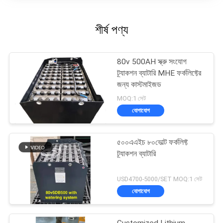
শীর্ষ পণ্য
80v 500AH স্ক্রু সংযোগ
ট্র্যাকশন ব্যাটারি MHE ফর্কলিফ্টের
জন্য কাস্টমাইজড
MOQ:1 সেট
যোগাযোগ
৫০০এএইচ ৮০ভোল্ট ফর্কলিফ্ট
ট্র্যাকশন ব্যাটারি
USD4700-5000/SET MOQ:1 সেট
যোগাযোগ