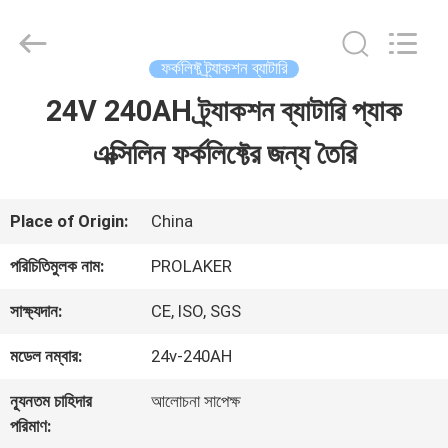
2026
LAKER
AUTOPARTS
CO.,LIMITED.
ফর্কলিফ্ট ট্র্যাকশন ব্যাটারি
All
Rights
24V 240AH ট্র্যাকশন ব্যাটারি প্যাক
বাড়ি
Reserved.
এক্সিলিন ফর্কলিফ্টের জন্য তৈরি
পণ্য
Place of Origin:
China
আমাদের
পরিচিতিমুলক নাম:
PROLAKER
সম্পর্কে
সাক্ষ্যদান:
CE, ISO, SGS
মডেল নম্বার:
24v-240AH
কারখানা
ন্যূনতম চাহিদার
আলোচনা সাপেক্ষ
ভ্রমণ
পরিমাণ: