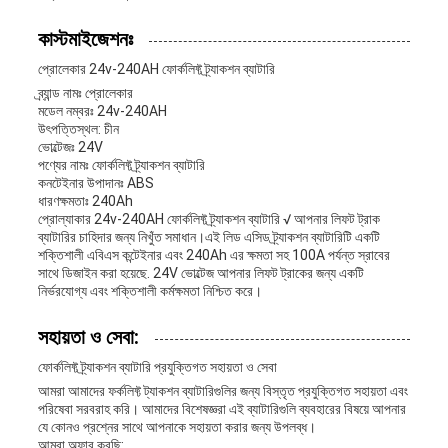
কাস্টমাইজেশনঃ
প্রোলেকার 24v-240AH ফোর্কলিফ্ট ট্র্যাকশন ব্যাটারি
ব্র্যান্ড নামঃ প্রোলেকার
মডেল নম্বরঃ 24v-240AH
উৎপত্তিস্থল: চীন
ভোল্টেজঃ 24V
পণ্যের নামঃ ফোর্কলিফ্ট ট্র্যাকশন ব্যাটারি
কনটেইনার উপাদানঃ ABS
ধারণক্ষমতাঃ 240Ah
প্রোল্যাকার 24v-240AH ফোর্কলিফ্ট ট্র্যাকশন ব্যাটারি √ আপনার লিফট ট্রাক
ব্যাটারির চাহিদার জন্য নিখুঁত সমাধান।এই লিড এসিড ট্র্যাকশন ব্যাটারিটি একটি
শক্তিশালী এবিএস কন্টেইনার এবং 240Ah এর ক্ষমতা সহ 100A পর্যন্ত স্রাবের
সাথে ডিজাইন করা হয়েছে. 24V ভোল্টেজ আপনার লিফট ট্রাকের জন্য একটি
নির্ভরযোগ্য এবং শক্তিশালী কর্মক্ষমতা নিশ্চিত করে।
সহায়তা ও সেবা:
ফোর্কলিফ্ট ট্র্যাকশন ব্যাটারি প্রযুক্তিগত সহায়তা ও সেবা
আমরা আমাদের ফর্কলিফ্ট ট্যাকশন ব্যাটারিগুলির জন্য বিস্তৃত প্রযুক্তিগত সহায়তা এবং
পরিষেবা সরবরাহ করি। আমাদের বিশেষজ্ঞরা এই ব্যাটারিগুলি ব্যবহারের বিষয়ে আপনার
যে কোনও প্রশ্নের সাথে আপনাকে সহায়তা করার জন্য উপলব্ধ।
আমরা অফার করছি: