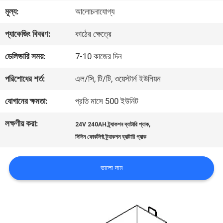
মূল্য:
আলোচনাযোগ্য
মান
প্যাকেজিং বিবরণ:
কাঠের ক্ষেত্রে
নিয়ন্ত্রণ
ডেলিভারি সময়:
7-10 কাজের দিন
আমাদের
পরিশোধের শর্ত:
এল/সি, টি/টি, ওয়েস্টার্ন ইউনিয়ন
সাথে
যোগানের ক্ষমতা:
প্রতি মাসে 500 ইউনিট
যোগাযোগ
লক্ষণীয় করা:
,
24V 240AH ট্র্যাকশন ব্যাটারি প্যাক
করুন
সিলিন ফোর্কলিফ্ট ট্র্যাকশন ব্যাটারি প্যাক
ভালো দাম
খবর
সাইট