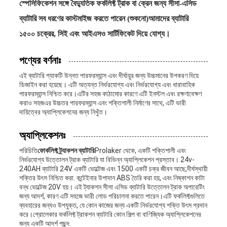
স্পেসিফিকেশন সঙ্গে বৈদ্যুতিক ফর্কলিফ্ট ট্রাক বা ক্রেন জন্য সীসা-এসিড
ব্যাটারি সব ধরণের কাস্টমাইজ করতে পারেন (শুকনো)আমাদের ব্যাটারি
১৫০০ চক্রের, সিই এবং আইএসও সার্টিফিকেট দিয়ে যোগ্য।
পণ্যের বর্ণনাঃ
এই ব্যাটারি প্যাকটি উন্নত পারফরম্যান্স এবং দীর্ঘায়ুর জন্য উচ্চমানের উপকরণ দিয়ে
ডিজাইন করা হয়েছে। এটি অত্যন্ত নির্ভরযোগ্য এবং নির্ভরযোগ্য এবং ধারাবাহিক
পারফরম্যান্স নিশ্চিত করে।এটির সহজ কাঠামোর কারণে এটি ইনস্টল এবং রক্ষণাবেক্ষণ
করাও সহজএর উচ্চতর পারফরম্যান্স এবং শক্তিশালী নির্মাণের সাথে, এটি ভারী
দায়িত্বের অ্যাপ্লিকেশনের জন্য নিখুঁত।
অ্যাপ্লিকেশনঃ
পরিচিতি
ফোর্কলিফ্ট ট্র্যাকশন ব্যাটারি
Prolaker থেকে, একটি শক্তিশালী এবং
নির্ভরযোগ্য উত্তোলন ট্রাক ব্যাটারি যা বিভিন্ন অ্যাপ্লিকেশন প্রস্তাব। 24v-
240AH ব্যাটারি 24V একটি ভোল্টেজ এবং 1500 একটি চক্র জীবন আছে,দীর্ঘস্থায়ী
শক্তির উৎস নিশ্চিত করা. কন্টেইনার উপাদান ABS তৈরি করা হয়, এবং নিষ্কাশন কাটা
বন্ধ ভোল্টেজ 20V হয়। এই ট্যাকশন সীসা এসিড ব্যাটারি উত্তোলন ট্রাক অপারেটিং
জন্য আদর্শ, কারণ এটি সহজে ভারী লোড পরিচালনা করতে পারেন।এটি ফর্কলিফ্টগুলিতে
ব্যবহারের জন্যও উপযুক্ত, যে কোন কাজের জন্য একটি নির্ভরযোগ্য শক্তি উৎস প্রদান
করে।প্রোলেকার ফর্কলিফ্ট ট্রাকশন ব্যাটারি কোন শিল্প বা বাণিজ্যিক অ্যাপ্লিকেশনের
জন্য একটি আদর্শ পছন্দ.