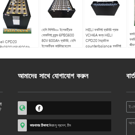
হেলি সিপিডি৩০ ইলেকট্রিক
HELI ফর্কলিফ্ট ব্যাটারি প্যাক
কাস
ফোর্কলিফ্ট ব্র্যান্ড 6PBS600
VCH6A জন্য HELI
ফর্কল
80V 600Ah ব্যাটারি, হেলি
CPD20 বৈদ্যুতিক
eli CPD20
জীবন
ইলেকট্রিক কাউন্টারবেলেন্স
counterbalance ফর্কলিফ্ট
PzS600/48V600Ah
ফোর্কলিফ্টের জন্য পাইকারি
48V 600Ah
li 2.5-টন ফর্কলিফ্ট ব্র্যান্ডের
যাটারি
আমাদের সাথে যোগাযোগ করুন
বার্
্ট
?
কারখানার ঠিকানা:
জিয়াংসু প্রদেশ, চীন