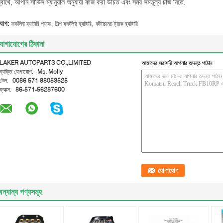
্বার্থে, আপনি সার্ভিস ম্যানুয়াল অনুযায়ী কাজ করা উচিত এবং সময় সমতুল্য চার্জ নিতে.
,
,
্যাগ:
ফর্কলিফ্ট ব্যাটারি প্যাক
শিল্প ফর্কলিফ্ট ব্যাটারি
কাঁটাচামচ ট্রাক ব্যাটারি
োগাযোগের ঠিকানা
LAKER AUTOPARTS CO.,LIMITED
আমাদের সরাসরি আপনার তদন্ত পাঠান
ব্যক্তি যোগাযোগ:
Ms. Molly
টেল:
0086 571 88053525
ফ্যাক্স:
86-571-56287600
ন্যান্য পণ্যসমূহ