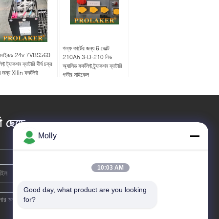
গল্ফ কার্টের জন্য 6 ভোল্ট
্টমাইজড 24v 7VBS560
210Ah 3-D-210 লিড
িফ্ট ট্যাকশন ব্যাটারি দীর্ঘ চক্র
অ্যাসিড ফর্কলিফ্ট ট্র্যাকশন ব্যাটারি
 জন্য Xilin ফর্কলিফ্ট
গভীর সাইকেল
তা ছেড়ে
Molly
10:03 AM
Good day, what product are you looking 
for?