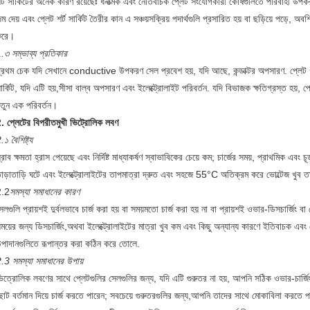
র্ট সার্কিটের অনেক কারণ রয়েছেঃ ধনাত্মক এবং নেতিবাচক প্লেট সংযোগকারী কোষগুলিতে পরিবাহী উপকর
ন্ম দেয় এবং প্লেট শর্ট সার্কিট তৈরীর কান এ সঞ্চয়সক্রিয় পদার্থগুলি প্রসারিত হয় বা ছড়িয়ে পড়ে, অবশিষ্
করে।
.৩ সম্ভাব্য প্রতিকার
্রথম চেক যদি সেখানে conductive উপকরণ সেল প্রবেশ হয়, যদি আছে, কন্ডাক্টর অপসারণ. প্লেট গ্র
ার্কিট, যদি এটি হয়,সীসা বাল্ব অপসারণ এবং ইলেক্ট্রোলাইট পরিবর্তন. যদি বিভাজক ক্ষতিগ্রস্ত হয়, 
তুন এক পরিবর্তন।
. প্লেটের বিপরীতমুখী ভিট্রোলিক লবণ
.১ বৈশিষ্ট্য
্রাব ক্ষমতা হ্রাস পেয়েছে এবং নির্দিষ্ট মাধ্যাকর্ষণ স্বাভাবিকের চেয়ে কম; চার্জের সময়, প্রাথমিক এবং চ
াড়াতাড়ি ঘটে এবং ইলেক্ট্রোলাইটের তাপমাত্রা দ্রুত এবং সহজে 55°C অতিক্রম করে ভোল্টেজ খুব তাড়
2.2
সমস্যা সমাধানের কারণ
েলগুলি প্রায়শই দুর্বলভাবে চার্জ করা হয় বা সময়মতো চার্জ করা হয় না বা প্রায়শই ওভার-ডিসচার্জিং বা ছো
ময়ের জন্য ডিসচার্জিং,অথবা ইলেক্ট্রোলাইটের মাত্রা খুব কম এবং কিছু অন্যান্য কারণে ইতিবাচক এবং
পাদানগুলিতে রূপান্তর করা কঠিন করে তোলে.
.3 সমস্যা সমাধানের উপায়
িত্রোলিক লবণের সাথে প্লেটগুলির সেলগুলির জন্য, যদি এটি গুরুতর না হয়, আপনি সঠিক ওভার-চার্জ
োট বর্তমান দিয়ে চার্জ করতে পারেন; সবচেয়ে গুরুতরগুলির জন্য,আপনি তাদের সাথে মোকাবিলা করতে পা