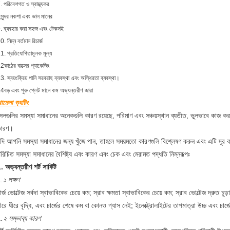
. পরিবেশগত ও স্বাস্থ্যকর
সুন্দর নকশা এবং ভাল মানের
. ব্যবহার করা সহজ এবং টেকসই
0. নিম্ন বর্তমান রিচার্জ
1. প্রতিযোগিতামূলক মূল্য
2কাঠের বাক্সের প্যাকেজিং
3. স্বয়ংক্রিয় পানি সরবরাহ ব্যবস্থা এবং অস্থিরতা ব্যবস্থা।
4বড় এবং পুরু প্লেট মানে কম অভ্যন্তরীণ জারা
ামেলা শ্যুটিং
েলগুলির সমস্যা সমাধানের অনেকগুলি কারণ রয়েছে, পরিমাণ এবং সঞ্চয়স্থান ব্যতীত, ভুলভাবে কাজ করা এ
কারণ।
দি আপনি সমস্যা সমাধানের জন্য খুঁজে পান, তাহলে সময়মতো কারণগুলি বিশ্লেষণ করুন এবং এটি দূর ক
রিচিত সমস্যা সমাধানের বৈশিষ্ট্য এবং কারণ এবং চেক এবং মেরামত পদ্ধতি নিম্নরূপঃ
. অভ্যন্তরীণ শর্ট সার্কিট
.১ লক্ষণ
ার্জ ভোল্টেজ সর্বদা স্বাভাবিকের চেয়ে কম; স্রাব ক্ষমতা স্বাভাবিকের চেয়ে কম; স্রাব ভোল্টেজ দ্রুত চূড়ান্
ীরে ধীরে বৃদ্ধি, এবং চার্জের শেষে কম বা কোনও গ্যাস নেই; ইলেক্ট্রোলাইটের তাপমাত্রা উচ্চ এবং চার্জের
.২ সম্ভাব্য কারণ