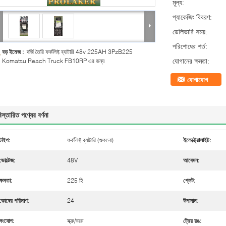
মূল্য:
প্যাকেজিং বিবরণ:
ডেলিভারি সময়:
পরিশোধের শর্ত:
বড় ইমেজ :
দর্জি তৈরি ফর্কলিফ্ট ব্যাটারি 48v 225AH 3PzB225
যোগানের ক্ষমতা:
Komatsu Reach Truck FB10RP এর জন্য
যোগাযোগ
িস্তারিত পণ্যের বর্ণনা
টাইপ:
ফর্কলিফ্ট ব্যাটারি (শুকনো)
ইলেক্ট্রোলাইট:
ভোল্টেজ:
48V
আবেদন:
ক্ষমতা:
225 হি
প্লেট:
কোষের পরিমাণ:
24
উপাদান:
সংযোগ:
স্ক্রু/নরম
ট্রের রঙ: