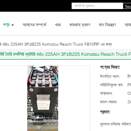
Se
পণ্য
আমাদের সম্পর্কে
খবর
কারখানা ভ্রমণ
মান নিয়ন্ত্রণ
আমা
্ট ব্যাটারি 48v 225AH 3PzB225 Komatsu Reach Truck FB10RP এর জন্য
দর্জি তৈরি ফর্কলিফ্ট ব্যাটারি 48v 225AH 3PzB225 Komatsu Reach Truck
পণ্যের বিবরণ:
উৎপত্তি স্থল:
চী
পরিচিতিমুলক নাম:
P
সাক্ষ্যদান:
C
মডেল নম্বার:
2
প্রদান:
ন্যূনতম চাহিদার পরিমাণ