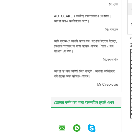
—— মি. লেস
AUTOLAKER ফর্কলিফ্ট রক্ষণাবেক্ষণে পেশাদার।
আমরা আরও অংশীদারের মতো।
—— মিঃ সানচেজ
ক
আমি কৃতজ্ঞ যে আপনি আমার সব প্রশ্নের উত্তর দিচ্ছেন,
2
চমৎকার অনুসরণের জন্য অনেক ধন্যবাদ। টায়ার প্রেস
সরঞ্জাম খুব ভাল।
—— মিসেস ভার্গাস
প
স
আমরা আপনার ব্যাটারি দিয়ে সন্তুষ্ট। আপনার অতিরিক্ত
পরিশ্রমের জন্য মলিকে ধন্যবাদ।
প
—— Mr.Cvetkovic
তোমার দর্শন লগ করা অনলাইন চ্যাট এখন