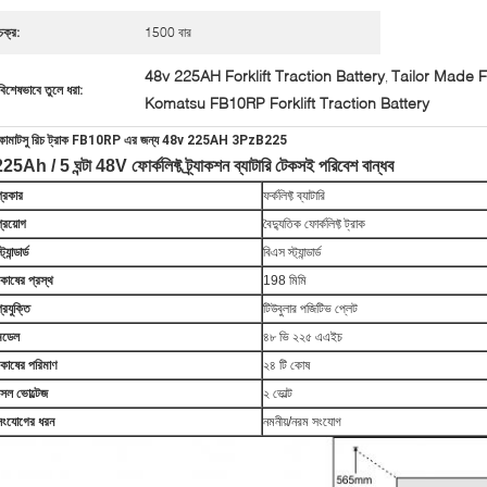
চক্র:
1500 বার
48v 225AH Forklift Traction Battery
Tailor Made Fo
,
বিশেষভাবে তুলে ধরা:
Komatsu FB10RP Forklift Traction Battery
োমাটসু রিচ ট্রাক FB10RP এর জন্য 48v 225AH 3PzB225
25Ah / 5 ঘন্টা 48V ফোর্কলিফ্ট ট্র্যাকশন ব্যাটারি টেকসই পরিবেশ বান্ধব
প্রকার
ফর্কলিফ্ট ব্যাটারি
্রয়োগ
বৈদ্যুতিক ফোর্কলিফ্ট ট্রাক
্ট্যান্ডার্ড
বিএস স্ট্যান্ডার্ড
কোষের প্রস্থ
198 মিমি
্রযুক্তি
টিউবুলার পজিটিভ প্লেট
মডেল
৪৮ ভি ২২৫ এএইচ
কোষের পরিমাণ
২৪ টি কোষ
সেল ভোল্টেজ
২ ভোল্ট
সংযোগের ধরন
নমনীয়/নরম সংযোগ