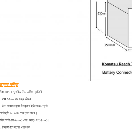
ণ্যের শক্তি
উচ্চ মানের প্লাবিত লিড-এসিড ব্যাটারি
. >= ১৫০০ বার চক্র জীবন
. উচ্চ পারফরম্যান্স টিউবুলার ইতিবাচক প্লেট
আইইসি ৬০২৫৪ মান পূরণ করে।
সিই,আইএসও৯০০১ এবং আইএসও১৪০০১।
. নিষ্কাশিত জলের খরচ কম