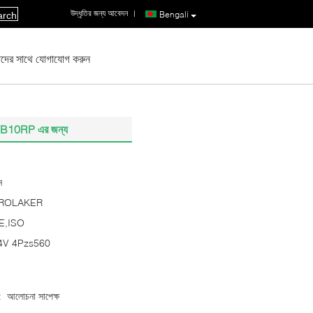
উদ্ধৃতির জন্য আবেদন
|
Bengali
arch
দের সাথে যোগাযোগ করুন
 FB10RP এর জন্য
ন
ROLAKER
E,ISO
4V 4Pzs560
:
আলোচনা সাপেক্ষ