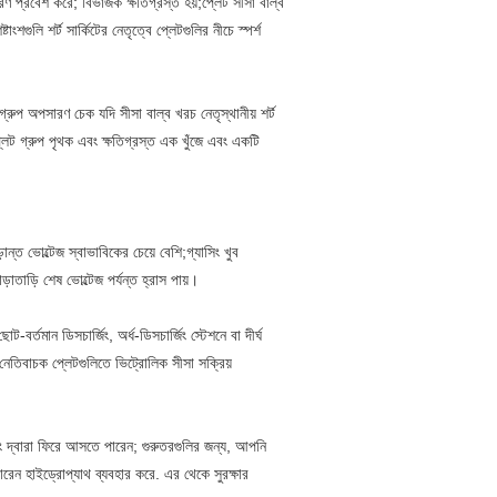
ণ প্রবেশ করে; বিভাজক ক্ষতিগ্রস্ত হয়;প্লেট সীসা বাল্ব
টাংশগুলি শর্ট সার্কিটের নেতৃত্বে প্লেটগুলির নীচে স্পর্শ
ুপ অপসারণ চেক যদি সীসা বাল্ব খরচ নেতৃস্থানীয় শর্ট
প্লেট গ্রুপ পৃথক এবং ক্ষতিগ্রস্ত এক খুঁজে এবং একটি
ূড়ান্ত ভোল্টেজ স্বাভাবিকের চেয়ে বেশি;গ্যাসিং খুব
াতাড়ি শেষ ভোল্টেজ পর্যন্ত হ্রাস পায়।
ট-বর্তমান ডিসচার্জিং, অর্ধ-ডিসচার্জিং স্টেশনে বা দীর্ঘ
 নেতিবাচক প্লেটগুলিতে ভিট্রোলিক সীসা সক্রিয়
িং দ্বারা ফিরে আসতে পারেন; গুরুতরগুলির জন্য, আপনি
রেন হাইড্রোপ্যাথ ব্যবহার করে. এর থেকে সুরক্ষার