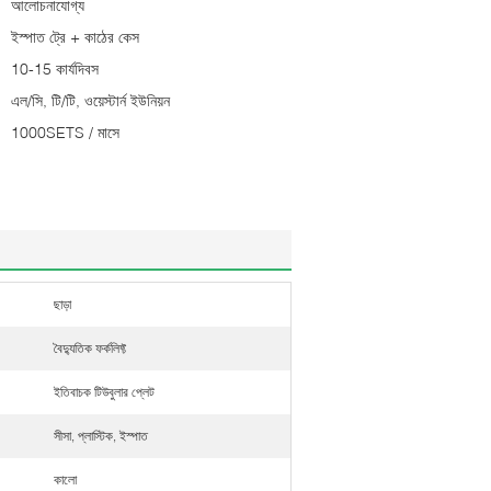
আলোচনাযোগ্য
ইস্পাত ট্রে + কাঠের কেস
10-15 কার্যদিবস
এল/সি, টি/টি, ওয়েস্টার্ন ইউনিয়ন
1000SETS / মাসে
ছাড়া
বৈদ্যুতিক ফর্কলিফ্ট
ইতিবাচক টিউবুলার প্লেট
সীসা, প্লাস্টিক, ইস্পাত
কালো