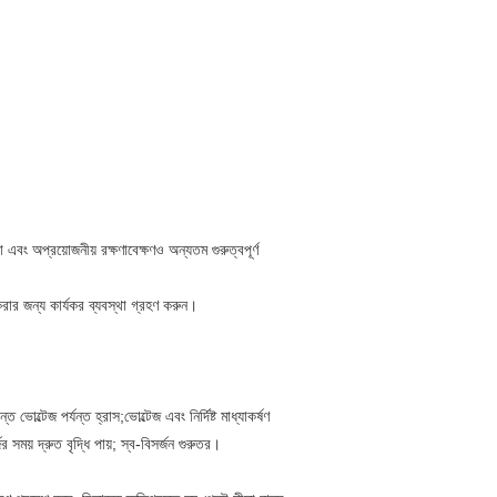
বং অপ্রয়োজনীয় রক্ষণাবেক্ষণও অন্যতম গুরুত্বপূর্ণ
রার জন্য কার্যকর ব্যবস্থা গ্রহণ করুন।
ত ভোল্টেজ পর্যন্ত হ্রাস;ভোল্টেজ এবং নির্দিষ্ট মাধ্যাকর্ষণ
 সময় দ্রুত বৃদ্ধি পায়; স্ব-বিসর্জন গুরুতর।