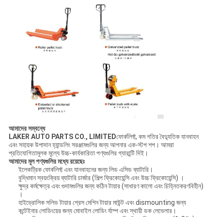
আমাদের সম্বন্ধে
LAKER AUTO PARTS CO., LIMITED
ফোর্কলিফ্ট, কম গতির বৈদ্যুতিক যানবাহন
এবং সহায়ক উপাদান হ্যান্ডলিং সরঞ্জামগুলির জন্য আপনার এক-স্টপ শপ। আমরা
প্রতিযোগিতামূলক মূল্যে উচ্চ-কার্যকারিতা পণ্যগুলির গ্যারান্টি দিই।
আমাদের মূল পণ্যগুলির মধ্যে রয়েছেঃ
ইলেকট্রিক ফোর্কলিফ্ট এবং যানবাহনের জন্য লিড এসিড ব্যাটারি।
বুদ্ধিমান স্বয়ংক্রিয় ব্যাটারি চার্জার (শিল্প ফ্রিকোয়েন্সি এবং উচ্চ ফ্রিকোয়েন্সি) ।
ক্ষুদ্র কর্মক্ষেত্র এবং গুদামগুলির জন্য কঠিন টায়ার (সাধারণ কালো এবং চিহ্নিতকরণবিহীন)
।
হাইড্রোলিক সলিড টায়ার প্রেস মেশিন টায়ার মাউন্ট এবং dismounting জন্য
কন্টেইনার লোডিংয়ের জন্য মোবাইল লোডিং র্যাম্প এবং স্থায়ী ডক লেভেলার।