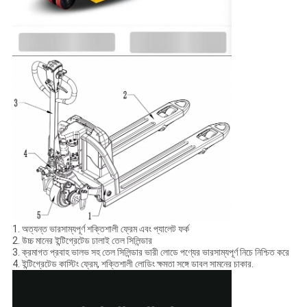
1. অত্যন্ত ভারসাম্যপূর্ণ শক্তিশালী ফ্রেম এবং প্যালেট ফর্ক
2. উচ্চ মানের ইন্টিগ্রেটেড ঢালাই তেল সিলিন্ডার
3. ক্রমাগত প্রবাহ ভালভ সহ তেল সিলিন্ডার ভারী লোডে পণ্যের ভারসাম্যপূর্ণ নিচে নিশ্চিত করে
4. ইন্টিগ্রেটেড কাস্টিং ফ্রেম, শক্তিশালী লোডিং ক্ষমতা সঙ্গে ডাবল সামনের চাকার.