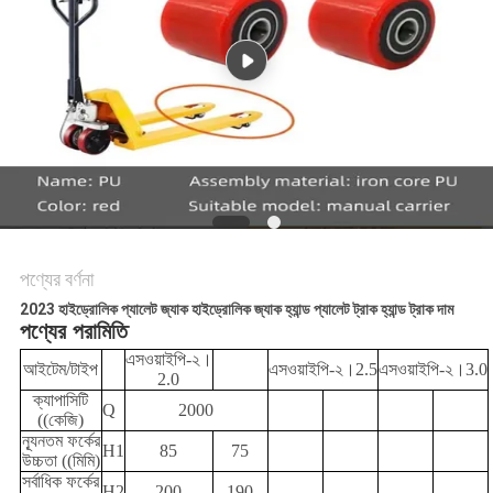
নীতি
পণ্যের বর্ণনা
2023 হাইড্রোলিক প্যালেট জ্যাক হাইড্রোলিক জ্যাক হ্যান্ড প্যালেট ট্রাক হ্যান্ড ট্রাক দাম
পণ্যের পরামিতি
এসওয়াইপি-২।
আইটেম/টাইপ
এসওয়াইপি-২।2.5
এসওয়াইপি-২।3.0
2.0
ক্যাপাসিটি
Q
2000
((কেজি)
ন্যূনতম ফর্কের
H1
85
75
উচ্চতা ((মিমি)
সর্বাধিক ফর্কের
H2
200
190