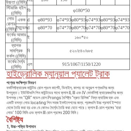
উচ্চতা ((মিমি)
স্টিয়ারিং হুইল
ডি
φ180*50
((মিমি)
লোড
একক
d
φ80*93
φ74*93
φ80*93
φ74*93
φ80*93
φ74*93
রোলার
ট্যান্ডেম
d
φ80*70
φ74*70
φ80*70
φ74*70
φ80*70
φ74*70
((মিমি)
ফর্কের আকার
ই
১৬০*৫০
((মিমি)
ব্যাপক
সামগ্রিক
বি
৫২০/৫৪০/৬৮৫
ফর্কস ((মিমি)
ফর্কের দৈর্ঘ্য
এল
915/1067/1150/1220
((মিমি)
হাইড্রোলিক ম্যানুয়াল প্যালেট ট্রাক
পণ্যের সংক্ষিপ্ত বিবরণ
ফর্কলিফ্ট
ক্যারেজ মাউন্টড রোল প্রংস কার্পেট, ভিনাইল, কাপড় বা অনুরূপ পণ্যগুলির জন্য
উপযুক্ত। ইউনিটগুলি পিন মাউন্টডের সাথে ক্লাস II, III এবং IV ফোর্কলিফ্ট ক্যারেজগুলির জন্য
উপলব্ধ।সব "QR" মডেল রোল Prongs বৈশিষ্ট্য "দ্রুত রিলিজ" নিম্ন ক্যারিজ হুক এবং
একটি বসন্ত লোড locating পিন সহজ ইনস্টলেশনের জন্য. প্রঙ্গগুলি উচ্চ প্রসার্য ইস্পাত
থেকে তৈরি করা হয় এবং যে কোনও দৈর্ঘ্যে তৈরি করা যেতে পারে। ক্লাস II রোল প্রঙ্গের 'হারা
লোড' 100 মিমি এবং ক্লাস III রোল প্রঙ্গের 200 মিমি।
বৈশিষ্ট্য
1, উচ্চ-শক্তি উপাদান