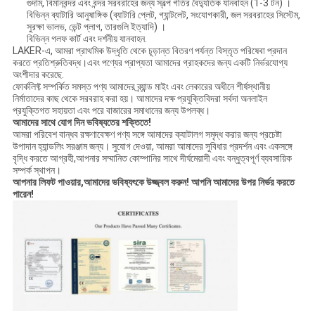
গুদাম, বিমানবন্দর এবং বন্দর সরবরাহের জন্য স্বল্প গতির বৈদ্যুতিক যানবাহন (1-3 টন) ।
বিভিন্ন ব্যাটারি আনুষাঙ্গিক (ব্যাটারি প্লেট, গ্যান্টলেট, সংযোগকারী, জল সরবরাহের সিস্টেম,
সুরক্ষা ভালভ, ভেন্ট প্লাগ, তারগুলি ইত্যাদি) ।
বিভিন্ন গলফ কার্ট এবং দর্শনীয় যানবাহন.
LAKER-এ, আমরা প্রাথমিক উদ্ধৃতি থেকে চূড়ান্ত বিতরণ পর্যন্ত বিস্তৃত পরিষেবা প্রদান
করতে প্রতিশ্রুতিবদ্ধ।এবং পণ্যের প্রাপ্যতা আমাদের গ্রাহকদের জন্য একটি নির্ভরযোগ্য
অংশীদার করেছে.
ফোর্কলিফ্ট সম্পর্কিত সমস্ত পণ্য আমাদের ব্র্যান্ড মাইং এবং লেকারের অধীনে শীর্ষস্থানীয়
নির্মাতাদের কাছ থেকে সরবরাহ করা হয়। আমাদের দক্ষ প্রযুক্তিবিদরা সর্বদা অনলাইন
প্রযুক্তিগত সহায়তা এবং পরে বাজারের সমাধানের জন্য উপলব্ধ।
আমাদের সাথে যোগ দিন ভবিষ্যতের শক্তিতে!
আমরা পরিবেশ বান্ধব রক্ষণাবেক্ষণ পণ্য সঙ্গে আমাদের ক্যাটালগ সমৃদ্ধ করার জন্য প্রচেষ্টা
উপাদান হ্যান্ডলিং সরঞ্জাম জন্য। সুযোগ দেওয়া, আমরা আমাদের সুবিধার প্রদর্শন এবং একসঙ্গে
বৃদ্ধি করতে আগ্রহী,আপনার সম্মানিত কোম্পানির সাথে দীর্ঘমেয়াদী এবং বন্ধুত্বপূর্ণ ব্যবসায়িক
সম্পর্ক স্থাপন।
আপনার লিফট পাওয়ার,
আমাদের ভবিষ্যৎকে উজ্জ্বল করুন! আপনি আমাদের উপর নির্ভর করতে
পারেন!