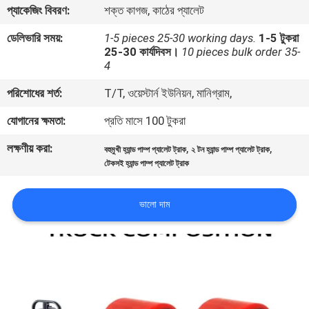
প্যাকেজিং বিবরণ:
শক্ত কাগজ, কাঠের প্যালেট
নিয়ন্ত্রণ
ডেলিভারি সময়:
1-5 pieces 25-30 working days.
1-5 টুকরা
25-30 কার্যদিবস।
10 pieces bulk order 35-
আমাদের
4
সাথে
পরিশোধের শর্ত:
T/T, ওয়েস্টার্ন ইউনিয়ন, মানিগ্রাম,
যোগাযোগ
যোগানের ক্ষমতা:
প্রতি মাসে 100 টুকরা
করুন
লক্ষণীয় করা:
,
,
বহুমুখী হ্যান্ড পাম্প প্যালেট ট্রাক
২ টন হ্যান্ড পাম্প প্যালেট ট্রাক
টেকসই হ্যান্ড পাম্প প্যালেট ট্রাক
খবর
ভালো দাম
সাইট
ম্যাপ
গোপনীয়তা