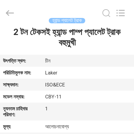
2026
LAKER
AUTOPARTS
CO.,LIMITED.
All
হ্যান্ড প্যালেট ট্রাক
Rights
Reserved.
2 টন টেকসই হ্যান্ড পাম্প প্যালেট ট্রাক
বাড়ি
বহুমুখী
পণ্য
উৎপত্তি স্থল:
চীন
আমাদের
পরিচিতিমুলক নাম:
Laker
সম্পর্কে
সাক্ষ্যদান:
ISO&ECE
মডেল নম্বার:
CBY-11
কারখানা
ন্যূনতম চাহিদার
1
ভ্রমণ
পরিমাণ:
মূল্য:
আলোচনাযোগ্য
মান