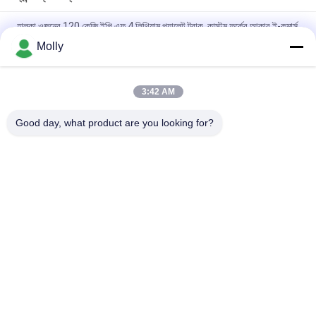
হালকা ওজনের 120 কেজি ইপি এফ 4 লিথিয়াম প্যালেট ট্রাক, কাস্টম ফর্কের আকার ই-কমার্স
গুদাম লজিস্টিক হ্যান্ডলিংয়ের জন্য
Molly
ভারী দায়িত্ব হাইড্রোলিক CBY-11 প্যালেট জ্যাক গুদাম জন্য
3:42 AM
CBY-5N 5 টন ভারী দায়িত্ব হ্যান্ড প্যালেট ট্রাক 5000 কেজি ক্ষমতা এবং উচ্চ শক্তি
ইস্পাত থেকে তৈরি নাইলন চাকার সঙ্গে
Good day, what product are you looking for?
সব
ফর্কলিফ্ট ব্যাটারি যন্ত্রাংশ
ফর্কলিফ্ট ট্র্যাকশন ব্যাটারি
ফর্কলিফ্ট ব্যাটারি চার্জার
ফর্কলিফ্ট ব্যাটারি সংযোগকারী
ফর্কলিফ্ট টায়ার প্রেস মেশিন
বৈদ্যুতিক স্ট্যাকার