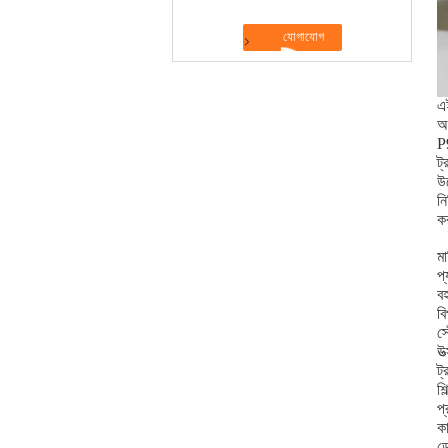
এই
অ
P
ট্
উল
নি
কর
ম
প
ব
বি
স
উত
ট
শি
প্
কা
ড