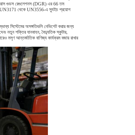
 ডেঞ্জারাস গুডস রেগুলেশনস (DGR) এর 66 তম
জন্য UN3171 থেকে UN3556-এ স্যুইচ প্রয়োগ
ম্ভাব্য সিস্টেমের অসঙ্গতিগুলি নেভিগেট করার জন্য
েন৷ নতুন শক্তির যানবাহন, বৈদ্যুতিক স্কুটার,
রেও মসৃণ আন্তর্জাতিক বাণিজ্য কার্যক্রম বজায় রাখার