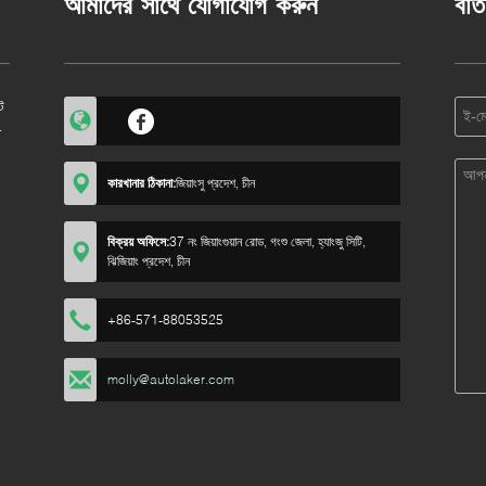
আমাদের সাথে যোগাযোগ করুন
বার্
ট
ল-
কারখানার ঠিকানা:
জিয়াংসু প্রদেশ, চীন
বিক্রয় অফিসে:
37 নং জিয়াংগুয়ান রোড, গংশু জেলা, হ্যাংজু সিটি,
ঝিজিয়াং প্রদেশ, চীন
+86-571-88053525
molly@autolaker.com