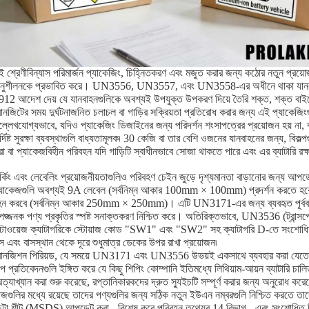
 শ্রেণীবিন্যাস পরিমার্জন প্যাকেজিং, চিহ্নিতকরণ এবং মজুত করার জন্য কঠোর নতুন প্রয়ো
নুশীলনকে প্রভাবিত করে। UN3556, UN3557, এবং UN3558-এর অধীনে থাকা যানবাহনগু
912 আদেশ দেয় যে যানবাহনগুলিকে অবশ্যই উপযুক্ত উপকরণ দিয়ে তৈরি শক্ত, শক্ত বাইর
রানজিটের সময় দুর্ঘটনাজনিত চলাচল বা গাড়ির সক্রিয়তা প্রতিরোধ করার জন্য এই প্যাকেজিং
্লেখযোগ্যভাবে, যদিও প্যাকেজিং ডিজাইনের জন্য পরিদর্শন শংসাপত্রের প্রয়োজন হয় না, ব্
র্দিষ্ট সুরক্ষা ব্যবস্থাগুলি বাধ্যতামূলক৷ 30 কেজি বা তার বেশি ওজনের যানবাহনের জন্য, বিকল্প
া বা প্যাকেজবিহীন পরিবহন যদি গাড়িটি স্বাধীনভাবে সোজা থাকতে পারে এবং এর ব্যাটারি রক
ার্কিং এবং লেবেলিং প্রয়োজনীয়তাগুলিও পরিবহণ চেইন জুড়ে দৃশ্যমানতা বাড়ানোর জন্য
্যাকেজগুলি অবশ্যই 9A লেবেল (সর্বনিম্ন আকার 100mm × 100mm) প্রদর্শন করতে হবে, যখন
হন করবে (সর্বনিম্ন আকার 250mm × 250mm)। এটি UN3171-এর জন্য ব্যবহৃত পূর্ববর্তী
পজ্জনক পণ্য প্রকৃতির স্পষ্ট সনাক্তকরণ নিশ্চিত করে। অতিরিক্তভাবে, UN3536 (ট্রান্সপোর
্টোওয়েজ ক্যাটাগরিকে স্টোয়াজ কোড "SW1" এবং "SW2" সহ ক্যাটাগরি D-তে সংশোধিত 
্স এবং বাসস্থান থেকে দূরে শুধুমাত্র ডেকের উপর রাখা প্রয়োজন৷
্রানজিশন পিরিয়ড, যে সময়ে UN3171 এবং UN3556 উভয়ই একসাথে ব্যবহার করা যেতে 
ল্প প্রতিবেদনগুলি ইঙ্গিত করে যে কিছু শিপিং কোম্পানি ইতিমধ্যে লিথিয়াম-আয়ন ব্যাটারি
রত্যাখ্যান করা শুরু করেছে, রপ্তানিকারকদের দ্রুত স্যুইচটি সম্পূর্ণ করার জন্য অনুরোধ করেছ
জগুলির মধ্যে রয়েছে তাদের পণ্যগুলির জন্য সঠিক নতুন ইউএন নম্বরগুলি নিশ্চিত করতে তাদের
েটা শীট (MSDS) আপডেট করা - বিশেষ করে পরিবহন তথ্যের 14 বিভাগ - এবং সংশোধিত শিপিং 