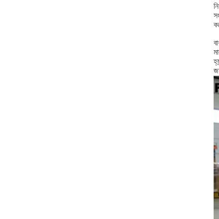
নি
স
ক
বা
মা
হ্
জন