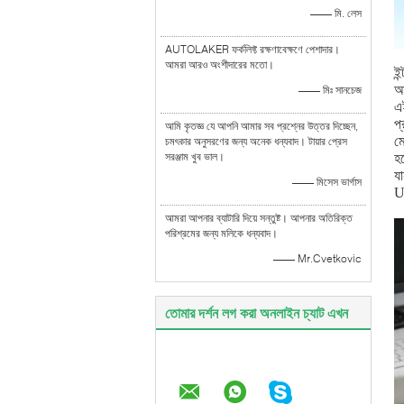
—— মি. লেস
AUTOLAKER ফর্কলিফ্ট রক্ষণাবেক্ষণে পেশাদার।
আমরা আরও অংশীদারের মতো।
ই
আন
—— মিঃ সানচেজ
এ
প্
আমি কৃতজ্ঞ যে আপনি আমার সব প্রশ্নের উত্তর দিচ্ছেন,
মে
চমৎকার অনুসরণের জন্য অনেক ধন্যবাদ। টায়ার প্রেস
সরঞ্জাম খুব ভাল।
হব
য
—— মিসেস ভার্গাস
U
আমরা আপনার ব্যাটারি দিয়ে সন্তুষ্ট। আপনার অতিরিক্ত
পরিশ্রমের জন্য মলিকে ধন্যবাদ।
—— Mr.Cvetkovic
তোমার দর্শন লগ করা অনলাইন চ্যাট এখন