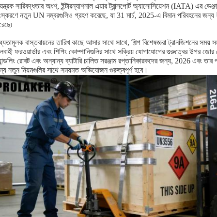
য়ন্ত্রক সারিবদ্ধতার অংশ, ইন্টারন্যাশনাল এয়ার ট্রান্সপোর্ট অ্যাসোসিয়েশন (IATA) এর
ংস্করণে নতুন UN নম্বরগুলিও গ্রহণ করেছে, যা 31 মার্চ, 2025-এ বিমান পরিবহনের 
রেছে৷
ধ্যতামূলক বাস্তবায়নের তারিখ কাছে আসার সাথে সাথে, শিল্প বিশেষজ্ঞরা ট্রানজিশনের সময় স
লবাহী ফরওয়ার্ডার এবং শিপিং কোম্পানিগুলির সাথে সক্রিয় যোগাযোগের গুরুত্বের উপর জোর দ
যান্ডলিং রোবট এবং অন্যান্য ব্যাটারি চালিত সরঞ্জাম রপ্তানিকারকদের জন্য, 2026 এবং তার প
্য নতুন নিয়মগুলির সাথে সময়মত অভিযোজন গুরুত্বপূর্ণ হবে।