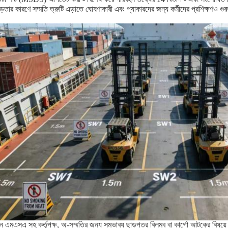
়তার কারণে সম্মতি ত্রুটি এড়াতে ঘোষণাকারী এবং প্যাকারদের জন্য কর্মীদের প্রশিক্ষণও গুরু
ন এমএসএ সহ কর্তৃপক্ষ, অ-সম্মতির জন্য সম্ভাব্য ছাড়পত্র বিলম্ব বা কার্গো আটকের বিষয