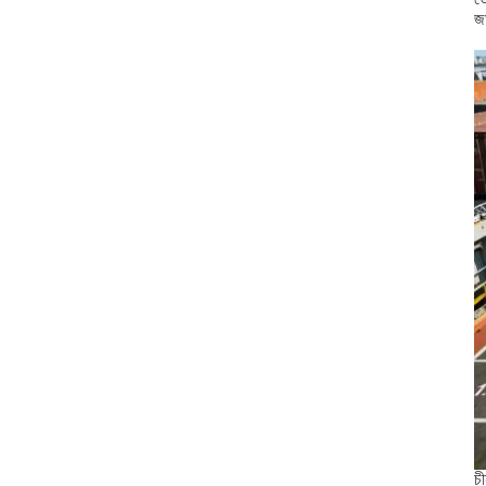
জড
চী