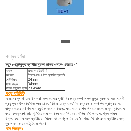
নীতি
পণ্যের বর্ণনা
নতুন পেটেন্টযুক্ত ব্যাটারি সুরক্ষা ভালভ এলকে-এইচডি -1
মডেল
এল কে এইচডি -1
আবেদন
ভিআরএলএর লিড অ্যাসিড ব্যাটারি
মোট উচ্চতা
24mm
ব্যাস ধাক্কা
34mm
ভালভ সিলিন্ডার ব্যাস
23.9mm
পণ্য পরিচিতি
আমাদের দ্বারা ডিজাইন করা ভিআরএলএ ব্যাটারির জন্য রক্ষণাবেক্ষণ মুক্ত সুরক্ষা ভালভ বিদেশী
প্রযুক্তির উপর ভিত্তি করে এসিড ফিল্টার ডিস্ক এবং শিখা গ্রেফতার সম্পর্কিত প্রক্রিয়া সহ
বৃদ্ধি পেয়েছে, যা গ্যাসকে ভেন্ট মান থেকে নিঃসৃত করে এবং ওপেন শিখাকে মানের মধ্যে প্রতিরোধ
করে, ফলস্বরূপ, তার প্রতিরোধের অ্যাসিড এবং শিখাতে, পানির ক্ষতি এবং সংশ্লেষ আরও
উন্নত হয়, যার ফলে ব্যাটারির পরিষেবা জীবন প্রসারিত হয় V আমরা ভিআরএলএ ব্যাটারির জন্য
সুরক্ষা ভাল্বের পেটেন্টের মালিক।
মান নিয়ন্ত্রণ