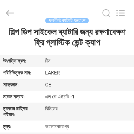
2026
LAKER
AUTOPARTS
CO.,LIMITED.
All
ফর্কলিফ্ট ব্যাটারি যন্ত্রাংশ
Rights
Reserved.
শিল্প ডিপ সাইকেল ব্যাটারি জন্য রক্ষণাবেক্ষণ
বাড়ি
ফ্রি প্লাস্টিক ভেন্ট ক্যাপ
পণ্য
উৎপত্তি স্থল:
চীন
আমাদের
পরিচিতিমুলক নাম:
LAKER
সম্পর্কে
সাক্ষ্যদান:
CE
মডেল নম্বার:
এল কে এইচডি -1
কারখানা
ন্যূনতম চাহিদার
বিনিমেয়
ভ্রমণ
পরিমাণ:
মূল্য:
আলোচনাযোগ্য
মান