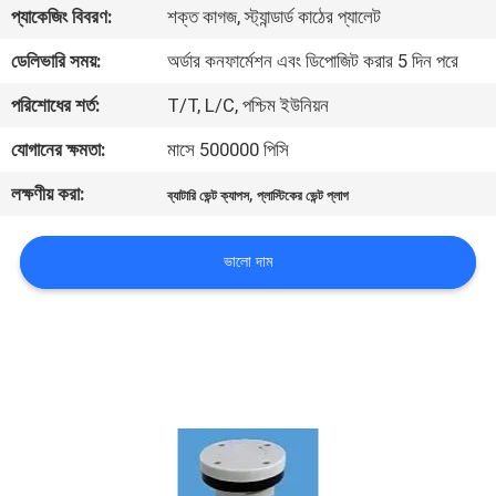
প্যাকেজিং বিবরণ:
শক্ত কাগজ, স্ট্যান্ডার্ড কাঠের প্যালেট
নিয়ন্ত্রণ
ডেলিভারি সময়:
অর্ডার কনফার্মেশন এবং ডিপোজিট করার 5 দিন পরে
আমাদের
পরিশোধের শর্ত:
T/T, L/C, পশ্চিম ইউনিয়ন
সাথে
যোগানের ক্ষমতা:
মাসে 500000 পিসি
যোগাযোগ
লক্ষণীয় করা:
,
ব্যাটারি ভেন্ট ক্যাপস
প্লাস্টিকের ভেন্ট প্লাগ
করুন
ভালো দাম
খবর
সাইট
ম্যাপ
গোপনীয়তা