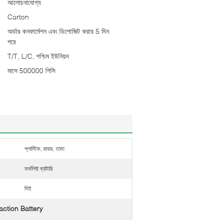
আলোচনাযোগ্য
Carton
অর্ডার কনফার্মেশন এবং ডিপোজিট করার 5 দিন
পরে
T/T, L/C, পশ্চিম ইউনিয়ন
মাসে 500000 পিসি
প্লাস্টিক, রাবার, তামা
ফর্কলিফ্ট ব্যাটারি
সিই
raction Battery