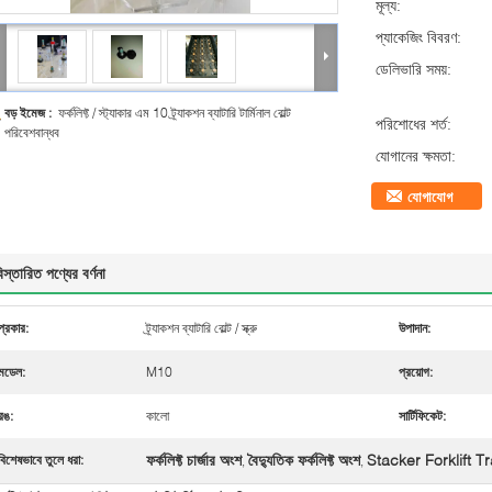
মূল্য:
প্যাকেজিং বিবরণ:
ডেলিভারি সময়:
বড় ইমেজ :
ফর্কলিফ্ট / স্ট্যাকার এম 10 ট্র্যাকশন ব্যাটারি টার্মিনাল বোল্ট
পরিশোধের শর্ত:
পরিবেশবান্ধব
যোগানের ক্ষমতা:
যোগাযোগ
িস্তারিত পণ্যের বর্ণনা
প্রকার:
ট্র্যাকশন ব্যাটারি বোল্ট / স্ক্রু
উপাদান:
মডেল:
M10
প্রয়োগ:
রঙ:
কালো
সার্টিফিকেট:
ফর্কলিফ্ট চার্জার অংশ
বৈদ্যুতিক ফর্কলিফ্ট অংশ
Stacker Forklift T
বিশেষভাবে তুলে ধরা:
,
,