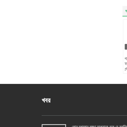
অ
স্
ইভ
গন
খবর
কোন দৃশ্যমান লক্ষণ আপনাকে বলে যে ফর্কলিফ