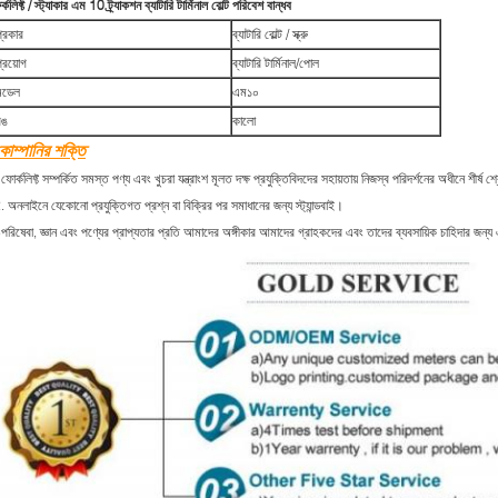
র্কলিফ্ট / স্ট্যাকার এম 10 ট্র্যাকশন ব্যাটারি টার্মিনাল বোল্ট পরিবেশ বান্ধব
প্রকার
ব্যাটারি বোল্ট / স্ক্রু
্রয়োগ
ব্যাটারি টার্মিনাল/পোল
মডেল
এম১০
রঙ
কালো
োম্পানির শক্তি
ফোর্কলিফ্ট সম্পর্কিত সমস্ত পণ্য এবং খুচরা যন্ত্রাংশ মূলত দক্ষ প্রযুক্তিবিদদের সহায়তায় নিজস্ব পরিদর্শনের অধীনে শীর্ষ শ্
. অনলাইনে যেকোনো প্রযুক্তিগত প্রশ্ন বা বিক্রির পর সমাধানের জন্য স্ট্যান্ডবাই।
পরিষেবা, জ্ঞান এবং পণ্যের প্রাপ্যতার প্রতি আমাদের অঙ্গীকার আমাদের গ্রাহকদের এবং তাদের ব্যবসায়িক চাহিদার জ