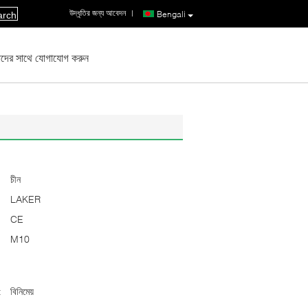
উদ্ধৃতির জন্য আবেদন
|
Bengali
arch
দের সাথে যোগাযোগ করুন
চীন
LAKER
CE
M10
:
বিনিমেয়