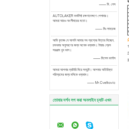
ফ
—— মি. লেস
AUTOLAKER ফর্কলিফ্ট রক্ষণাবেক্ষণে পেশাদার।
প
আমরা আরও অংশীদারের মতো।
—— মিঃ সানচেজ
ক
আমি কৃতজ্ঞ যে আপনি আমার সব প্রশ্নের উত্তর দিচ্ছেন,
চমৎকার অনুসরণের জন্য অনেক ধন্যবাদ। টায়ার প্রেস
1
সরঞ্জাম খুব ভাল।
2
—— মিসেস ভার্গাস
3
আমরা আপনার ব্যাটারি দিয়ে সন্তুষ্ট। আপনার অতিরিক্ত
পরিশ্রমের জন্য মলিকে ধন্যবাদ।
—— Mr.Cvetkovic
তোমার দর্শন লগ করা অনলাইন চ্যাট এখন