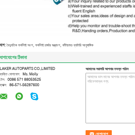
,
,
্যাগ:
বৈদ্যুতিক ফর্কলিফ্ট অংশ
ফর্কলিফ্ট চার্জার যন্ত্রাংশ
কাঁটাচামচ ব্যাটারি আনুষাঙ্গিক
োগাযোগের ঠিকানা
LAKER AUTOPARTS CO.,LIMITED
আমাদের সরাসরি আপনার তদন্ত পাঠান
ব্যক্তি যোগাযোগ:
Ms. Molly
টেল:
0086 571 88053525
ফ্যাক্স:
86-571-56287600