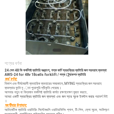
নীতি
পণ্যের বর্ণনা
24 সেল 48 ভি ফর্কলিফ্ট ব্যাটারি যন্ত্রাংশ, গল্ফ কার্ট স্বয়ংক্রিয় ব্যাটারি জল সরবরাহ ব্যবস্থা
AWS-24 for 48v 18cells forklift / গল্ফ / ট্র্যাকশন ব্যাটারি
কর্ড বর্ণনা:
বিকাশ এবং দীর্ঘমেয়াদী ব্যবহারিক ব্যবহারের সময়কালে, MYING স্বয়ংক্রিয় জল সরবরাহ
ব্যবস্থার ফুটো দৃ .়তা পুরোপুরি স্বীকৃতি পেয়েছে।
আপনার নতুন বা বিদ্যমান ফর্কলিফ্ট ব্যাটারি কার্যত রক্ষণাবেক্ষণ মুক্ত করতে,
আমরা
একটি স্বয়ংক্রিয় ব্যাটারি জল ব্যবস্থা এবং জল স্তর সূচক ইনস্টল করার
পরামর্শ দিই
।
অংশীদার
উপাদান:
অটোমেটিক ব্যাটারি ওয়াটারিং সিস্টেমগুলি ওয়াটারফিলিং প্লাগ, টি-পিস, ফ্লো সূচক, সংমিশ্রণ