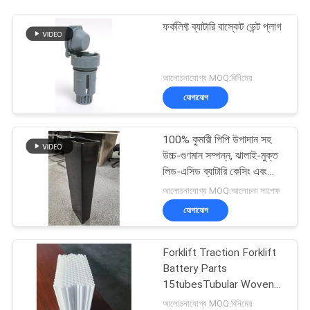
ফর্কলিফ্ট ব্যাটারি বাস্কেট ভেন্ট প্লাগ
আলোচনাযোগ্য MOQ:বিনিমেয়
যোগাযোগ
100% কুমারী পিপি উপাদান সহ
উচ্চ-গুণমান সম্পন্ন, ঝালাই-মুক্ত
লিড-এসিড ব্যাটারি কেসিং এবং
কাস্টমাইজযোগ্য আকার - BCI বক্স
আলোচনাযোগ্য MOQ:আলোচনা সাপেক্ষ
যোগাযোগ
Forklift Traction Forklift
Battery Parts
15tubesTubular Woven
Battery Gauntlet
আলোচনাযোগ্য MOQ:বিনিমেয়