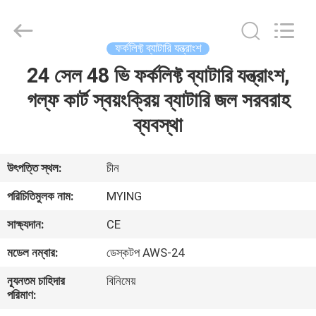
2026
LAKER
AUTOPARTS
CO.,LIMITED.
All
ফর্কলিফ্ট ব্যাটারি যন্ত্রাংশ
Rights
Reserved.
24 সেল 48 ভি ফর্কলিফ্ট ব্যাটারি যন্ত্রাংশ,
বাড়ি
গল্ফ কার্ট স্বয়ংক্রিয় ব্যাটারি জল সরবরাহ
পণ্য
ব্যবস্থা
আমাদের
উৎপত্তি স্থল:
চীন
সম্পর্কে
পরিচিতিমুলক নাম:
MYING
সাক্ষ্যদান:
CE
কারখানা
মডেল নম্বার:
ডেস্কটপ AWS-24
ভ্রমণ
ন্যূনতম চাহিদার
বিনিমেয়
পরিমাণ:
মান