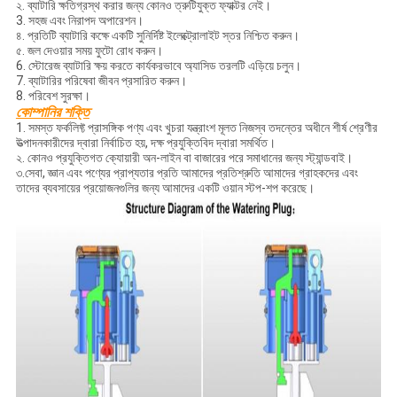
২. ব্যাটারি ক্ষতিগ্রস্থ করার জন্য কোনও ত্রুটিযুক্ত ফ্যাক্টর নেই।
3. সহজ এবং নিরাপদ অপারেশন।
৪. প্রতিটি ব্যাটারি কক্ষে একটি সুনির্দিষ্ট ইলেক্ট্রোলাইট স্তর নিশ্চিত করুন।
৫. জল দেওয়ার সময় ফুটো রোধ করুন।
6. স্টোরেজ ব্যাটারি ক্ষয় করতে কার্যকরভাবে অ্যাসিড তরলটি এড়িয়ে চলুন।
7. ব্যাটারির পরিষেবা জীবন প্রসারিত করুন।
8. পরিবেশ সুরক্ষা।
কোম্পানির শক্তি
1. সমস্ত ফর্কলিফ্ট প্রাসঙ্গিক পণ্য এবং খুচরা যন্ত্রাংশ মূলত নিজস্ব তদন্তের অধীনে শীর্ষ শ্রেণীর
উত্পাদনকারীদের দ্বারা নির্বাচিত হয়, দক্ষ প্রযুক্তিবিদ দ্বারা সমর্থিত।
২. কোনও প্রযুক্তিগত ক্যোয়ারী অন-লাইন বা বাজারের পরে সমাধানের জন্য স্ট্যান্ডবাই।
৩.সেবা, জ্ঞান এবং পণ্যের প্রাপ্যতার প্রতি আমাদের প্রতিশ্রুতি আমাদের গ্রাহকদের এবং
তাদের ব্যবসায়ের প্রয়োজনগুলির জন্য আমাদের একটি ওয়ান স্টপ-শপ করেছে।