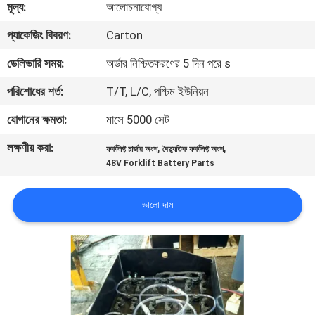
মূল্য:
আলোচনাযোগ্য
নিয়ন্ত্রণ
প্যাকেজিং বিবরণ:
Carton
আমাদের
ডেলিভারি সময়:
অর্ডার নিশ্চিতকরণের 5 দিন পরে s
সাথে
পরিশোধের শর্ত:
T/T, L/C, পশ্চিম ইউনিয়ন
যোগাযোগ
যোগানের ক্ষমতা:
মাসে 5000 সেট
করুন
লক্ষণীয় করা:
,
,
ফর্কলিফ্ট চার্জার অংশ
বৈদ্যুতিক ফর্কলিফ্ট অংশ
48V Forklift Battery Parts
খবর
ভালো দাম
সাইট
ম্যাপ
গোপনীয়তা