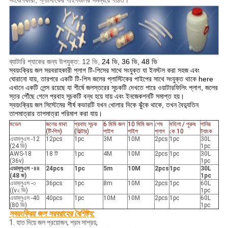
সংযোগকারী, প্লাস্টিকের পাইপগুলির সমন্বয়ে গঠিত।
ব্যাটারি প্যাকের জন্য উপযুক্ত: 12 ভি,
24 ভি, 36 ভি, 48 ভি
স্বয়ংক্রিয় জল সরবরাহকারী প্লাগ টি-পিসের সাথে সংযুক্ত যা ইনস্টল করা সহজ এবং
ঘোরানো যায়, তারপরে একটি টি-পিস জলের প্লাস্টিকের পাইপের সাথে সংযুক্ত থাকে here
এখানে একটি লেন্স রয়েছে যা শীর্ষে জলস্তরের সূচকটি দেখতে পারে ওয়াটারফিলিং প্লাগ, জলের
স্তর পৌঁছে গেলে প্রবাহ সূচকটি বন্ধ হয়ে যায় এবং ইনজেকশনটি সমাপ্ত হয়।
স্বয়ংক্রিয় জল সিস্টেমের শীর্ষ কভারটি যখন খোলার দিকে ঝুঁকে থাকে, তখন বৈদ্যুতিন
তাপমাত্রার তাপমাত্রা পরিমাপ করা যায়।
মডেল
জলের মাথা
প্রবাহ সূচক
6 মিমি জল
10 মিমি জল
শেষ
মহিলা / পুরুষ
পানির
(টি-পিস)
(ফিল্টার)
পাইপ
পাইপ
প্লাগ
কে 10
ট্যাংক
এডাব্লুএস -12
12pcs
1pc
3M
10M
2pcs
1pc
30L
(24 ভি)
1pc
AWS-18
18 টি
1pc
4M
10M
2pcs
1pc
30L
(36v)
1pc
এডাব্লুএস -৪৪
24pcs
1pc
5m
10M
2pcs
1pc
30L
(48 ভ)
1pc
এডাব্লুএস -৩
36pcs
1pc
8m
10M
2pcs
1pc
60L
((v২ ভি)
1pc
এডাব্লুএস -40
40pcs
1pc
10M
10M
2pcs
1pc
60L
(80 ভি)
1pc
স্বয়ংক্রিয় জল সরবরাহের বৈশিষ্ট্য:
1. হাত দিয়ে জল প্রয়োজন, শ্রম সাশ্রয়,