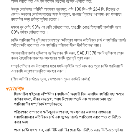
অর্জন করতে পারে এবং বড় বর্তমান গ্রিডের প্রভাব এড়াতে পারে;
ইনপুট ভোল্টেজের পরিধিটি অত্যন্ত প্রশস্ত, এসি 100 ভি-এসি 264 ভি, বিশ্বের যে
কোনও অঞ্চলের ভোল্টেজ স্তরের জন্য উপযুক্ত, পাওয়ার গ্রিডের ওঠানামা এবং যানবাহন
রফতানির জন্য দুর্দান্ত সুবিধা রয়েছে।
দক্ষতা খুব বেশি, 93% এর বেশি পৌঁছতে পারে, traditionalতিহ্যবাহী চার্জারটি প্রায়
80% পর্যন্ত পৌঁছতে পারে।
চার্জিং প্রক্রিয়াটির বুদ্ধিমান তাপমাত্রা ক্ষতিপূরণ ফাংশন অতিরিক্ত চার্জ বা ব্যাটারির চার্জের
অধীনে ক্ষতি হতে পারে এবং ব্যাটারির পরিষেবা জীবন দীর্ঘায়িত করা যায়।
অভ্যন্তরীণ চার্জার ভূমিকম্প প্রক্রিয়াকরণটি করুন, SAEJ1378 অবধি ভূমিকম্প গ্রেড
করুন, বৈদ্যুতিক যানবাহন-ব্যবহারের মানটি পুরোপুরি পূরণ করুন।
সম্পূর্ণ মেশিনের কম উত্তাপের সাথে সফট-স্যুইচিং শর্তে কাজ করে পুরো চার্জিং প্রক্রিয়াটি
এলএলসি অনুরণন প্রযুক্তি ব্যবহার করুন।
(শিল্প ব্যাটারি চার্জারের মূল্য, রক্ষণাবেক্ষণ-মুক্ত ব্যাটারি চার্জার)
পণ্য বৈশিষ্ট্য
সিঙ্গেল চিপ মাইক্রো কম্পিউটার (এসসিএম) অনুযায়ী লিড-অ্যাসিড ব্যাটারি সহন ক্ষমতা
বর্তমান ক্ষমতা, জীবন বক্ররেখা, গ্যাস বিশ্লেষণ পয়েন্ট এবং অন্যান্য তথ্য পুরো
প্রক্রিয়াটির সম্পূর্ণ চার্জ সম্পূর্ণ করতে;
পরিবেশগত তাপমাত্রা ক্ষতিপূরণ ফাংশন সহ, আবহাওয়ার অবস্থার তাপমাত্রা
স্বয়ংক্রিয়ভাবে অতিরিক্ত চার্জ এবং আন্ডার চার্জের প্রতিরোধ করতে পারে তা নিশ্চিত
করার জন্য;
পালস চার্জিং ফাংশন সহ, ব্যাটারিটি ব্যাটারির সেরা জীবন নিশ্চিত করার ভিত্তিতে পূর্ণ হয়