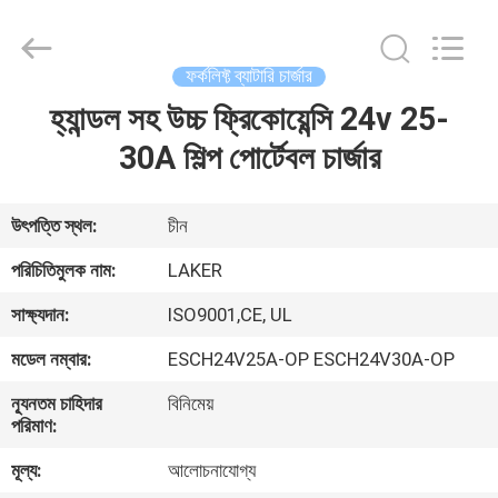
2026
LAKER
AUTOPARTS
CO.,LIMITED.
All
ফর্কলিফ্ট ব্যাটারি চার্জার
Rights
Reserved.
হ্যান্ডল সহ উচ্চ ফ্রিকোয়েন্সি 24v 25-
বাড়ি
30A শিল্প পোর্টেবল চার্জার
পণ্য
উৎপত্তি স্থল:
চীন
আমাদের
পরিচিতিমুলক নাম:
LAKER
সম্পর্কে
সাক্ষ্যদান:
ISO9001,CE, UL
মডেল নম্বার:
ESCH24V25A-OP ESCH24V30A-OP
কারখানা
ন্যূনতম চাহিদার
বিনিমেয়
ভ্রমণ
পরিমাণ:
মূল্য:
আলোচনাযোগ্য
মান