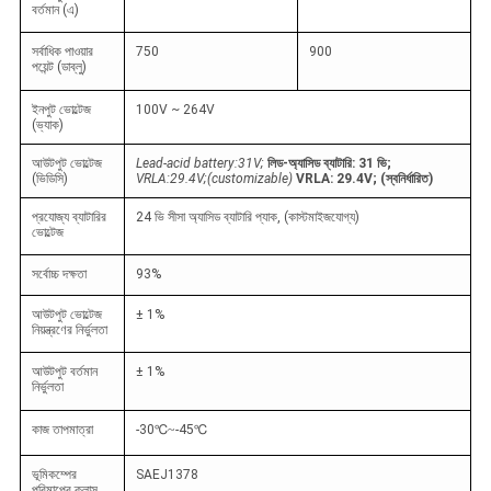
বর্তমান (এ)
সর্বাধিক পাওয়ার
750
900
পয়েন্ট (ডাব্লু)
ইনপুট ভোল্টেজ
100V ~ 264V
(ভ্যাক)
আউটপুট ভোল্টেজ
Lead-acid battery:31V;
লিড-অ্যাসিড ব্যাটারি: 31 ভি;
(ভিডিসি)
VRLA:29.4V;(customizable)
VRLA: 29.4V; (স্বনির্ধারিত)
প্রযোজ্য ব্যাটারির
24 ভি সীসা অ্যাসিড ব্যাটারি প্যাক, (কাস্টমাইজযোগ্য)
ভোল্টেজ
সর্বোচ্চ দক্ষতা
93%
আউটপুট ভোল্টেজ
± 1%
নিয়ন্ত্রণের নির্ভুলতা
আউটপুট বর্তমান
± 1%
নির্ভুলতা
কাজ তাপমাত্রা
-30
℃
~
-45
℃
ভূমিকম্পের
SAEJ1378
পরিমাপের ক্লাস