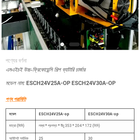
নীতি
পণ্যের বর্ণনা
এমএইচই উচ্চ-ফ্রিকোয়েন্সি শিল্প ব্যাটারি চার্জার
ESCH24V25A-OP ESCH24V30A-OP
মডেল নাম:
পণ্য পরামিতি
মডেল
ESCH24V25A-op
ESCH24V30A-op
মাত্রা (মিমি)
লম্বা * প্রশস্ত * উঁচু
:
353 * 204 * 172 (মিমি)
আউটপুট সর্বাধিক
25
30