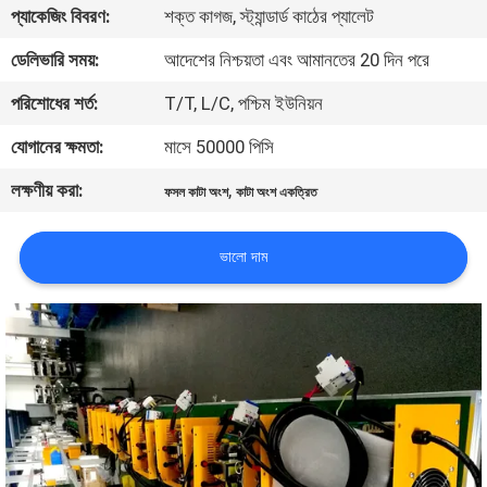
প্যাকেজিং বিবরণ:
শক্ত কাগজ, স্ট্যান্ডার্ড কাঠের প্যালেট
নিয়ন্ত্রণ
ডেলিভারি সময়:
আদেশের নিশ্চয়তা এবং আমানতের 20 দিন পরে
আমাদের
পরিশোধের শর্ত:
T/T, L/C, পশ্চিম ইউনিয়ন
সাথে
যোগানের ক্ষমতা:
মাসে 50000 পিসি
যোগাযোগ
লক্ষণীয় করা:
,
ফসল কাটা অংশ
কাটা অংশ একত্রিত
করুন
ভালো দাম
খবর
সাইট
ম্যাপ
গোপনীয়তা