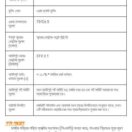
কুলিং মোড
এয়ার ব্লাস্ট কুলিং
ওভার তাপমাত্রা
75
℃
± 5
সুরক্ষা
ইনপুট আন্ডার-
আন্ডার-ভোল্টেজ পয়েন্ট 90 ভি
ভোল্টেজ সুরক্ষা
(ভ্যাক)
আউটপুট ওভার-
31V ± 1
ভোল্টেজ সুরক্ষা
(ভিডিসি)
আউটপুট অতি-
> ১১০% * সর্বাধিক চার্জ বর্তমান
বর্তমান সুরক্ষা (এ)
আউটপুট শর্ট সার্কিট
যখন আউটপুট শর্ট সার্কিট হয়, চার্জার বন্ধ হয় এবং শর্ট সার্কিট সমাধানের পরে
সুরক্ষা
স্বয়ংক্রিয় পুনরুদ্ধার হয়।
ব্যাটারি বিপরীত
চার্জারটি শাটডাউন এবং অ্যালার্ম যখন তারের বিপরীতভাবে সংযুক্ত থাকে, তখন
সুরক্ষা
এটি সঠিকভাবে ওয়্যারিংয়ের পরে স্বয়ংক্রিয়ভাবে পুনরায় শুরু হবে।
পণ্য প্রয়োগ
চার্জার সক্রিয় শক্তি ফ্যাক্টর সংশোধন (পিএফসি) সংহত করে, পাওয়ার গ্রিডের শূন্য দূষণ