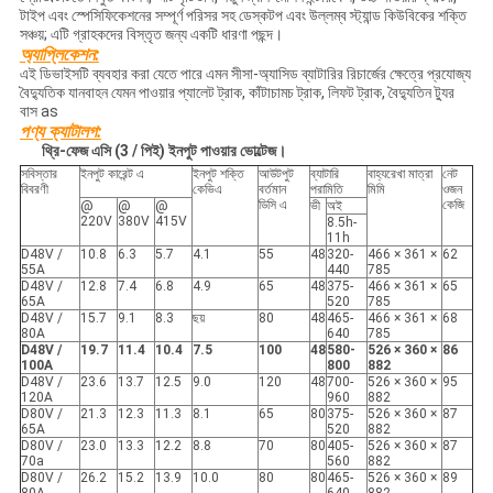
টাইপ এবং স্পেসিফিকেশনের সম্পূর্ণ পরিসর সহ ডেস্কটপ এবং উল্লম্ব স্ট্যান্ড কিউবিকের শক্তি
সঞ্চয়; এটি গ্রাহকদের বিস্তৃত জন্য একটি ধারণা পছন্দ।
অ্যাপ্লিকেশন:
এই ডিভাইসটি ব্যবহার করা যেতে পারে এমন সীসা-অ্যাসিড ব্যাটারির রিচার্জের ক্ষেত্রে প্রযোজ্য
বৈদ্যুতিক যানবাহন যেমন পাওয়ার প্যালেট ট্রাক, কাঁটাচামচ ট্রাক, লিফট ট্রাক, বৈদ্যুতিন ট্যুর
বাস as
পণ্য ক্যাটালগ:
থ্রি-ফেজ এসি (3 / পিই) ইনপুট পাওয়ার ভোল্টেজ।
সবিস্তার
ইনপুট কারেন্ট এ
ইনপুট শক্তি
আউটপুট
ব্যাটারি
বাহ্যরেখা মাত্রা
নেট
বিবরণী
কেভিএ
বর্তমান
পরামিতি
মিমি
ওজন
ডিসি এ
কেজি
@
@
@
ভী
অই
220V
380V
415V
8.5h-
11h
D48V /
10.8
6.3
5.7
4.1
55
48
320-
466 × 361 ×
62
55A
440
785
D48V /
12.8
7.4
6.8
4.9
65
48
375-
466 × 361 ×
65
65A
520
785
D48V /
15.7
9.1
8.3
ছয়
80
48
465-
466 × 361 ×
68
80A
640
785
D48V /
19.7
11.4
10.4
7.5
100
48
580-
526 × 360 ×
86
100A
800
882
D48V /
23.6
13.7
12.5
9.0
120
48
700-
526 × 360 ×
95
120A
960
882
D80V /
21.3
12.3
11.3
8.1
65
80
375-
526 × 360 ×
87
65A
520
882
D80V /
23.0
13.3
12.2
8.8
70
80
405-
526 × 360 ×
87
70a
560
882
D80V /
26.2
15.2
13.9
10.0
80
80
465-
526 × 360 ×
89