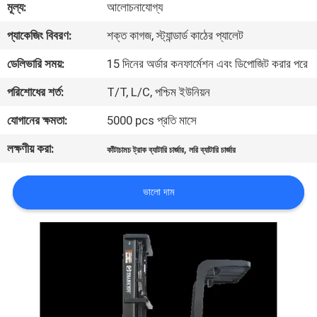
মূল্য:
আলোচনাযোগ্য
নিয়ন্ত্রণ
প্যাকেজিং বিবরণ:
শক্ত কাগজ, স্ট্যান্ডার্ড কাঠের প্যালেট
আমাদের
ডেলিভারি সময়:
15 দিনের অর্ডার কনফার্মেশন এবং ডিপোজিট করার পরে
সাথে
পরিশোধের শর্ত:
T/T, L/C, পশ্চিম ইউনিয়ন
যোগাযোগ
যোগানের ক্ষমতা:
5000 pcs প্রতি মাসে
করুন
লক্ষণীয় করা:
,
কাঁটাচামচ ট্রাক ব্যাটারি চার্জার
লরি ব্যাটারি চার্জার
খবর
ভালো দাম
সাইট
ম্যাপ
গোপনীয়তা