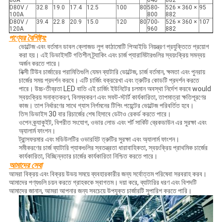
80A
640
882
D80V /
32.8
19.0
17.4
12.5
100
80
580-
526 × 360 ×
95
100A
800
882
D80V /
39.4
22.8
20.9
15.0
120
80
700-
526 × 360 ×
107
120A
960
882
পণ্যের বৈশিষ্ট্য:
ভোল্টেজ এবং বর্তমান ডাবল ক্লোজড লুপ কাঠামোটি পিআইডি নিয়ন্ত্রণ প্রযুক্তিতে প্রয়োগ
করা হয়। এই ডিভাইসটি গতিশীল ট্র্যাকিং এবং চার্জ প্যারামিটারগুলির স্বয়ংক্রিয় সমন্বয়
অর্জন করতে পারে।
নিক্সী টিউব চার্জারের পরামিতিগুলি যেমন ব্যাটারি ভোল্টেজ, চার্জ বর্তমান, ক্ষমতা এবং পুনরায়
চার্জের সময় প্রদর্শন করবে। এটি চার্জিং বক্ররেখা এবং ত্রুটির কোডটি প্রদর্শন করতে
পারে। উচ্চ-তীব্রতা LED বাতি এই চার্জিং ইউনিটের চলমান অবস্থা নির্দেশ করবে would
স্বয়ংক্রিয় সনাক্তকরণ, বিলম্বকরণ এবং সফট-স্টার্ট কার্যকারিতা, তাপমাত্রা ক্ষতিপূরণের
কাজ। তাপ নির্ধারণের সাথে গ্যাস নির্গমনের টিপিং পয়েন্টের ভোল্টেজ পরিবর্তিত হবে।
তিস ডিভাইস 30 বার রিচার্জের শেষ হিসাবে ডেটাও রেকর্ড করতে পারে।
ওপেন ক্র্যাকুইট, বিপরীত সংযোগ, ওভার লোড এবং শর্ট সার্কিট ব্রেকডাউন এর সুরক্ষা এবং
অ্যালার্ম ফাংশন।
ট্রান্সফরমার এবং মডিউলটির ওভারহিট ত্রুটির সুরক্ষা এবং অ্যালার্ম ফাংশন।
সমীকরণের চার্জ ব্যাটারি প্যাকগুলির স্বতন্ত্রতা ধারাবাহিকতা, স্বয়ংক্রিয় প্রাথমিক চার্জের
কার্যকারিতা, বিচ্ছিন্নতার চার্জের কার্যকারিতা নিশ্চিত করতে পারে।
আমাদের সেবা
আমরা বিক্রয় এবং বিক্রয় উভয় সময়ে ব্যবহারকারীর জন্য সর্বোত্তম পরিষেবা সরবরাহ করব।
আমাদের পণ্যগুলি চয়ন করতে গ্রাহককে স্বাগতম। দয়া করে, ব্যাটারির ধরণ এবং বিশদটি
আমাদের জানান, আমরা আপনার জন্য সবচেয়ে উপযুক্ত চার্জারটি সুপারিশ করতে পারি।