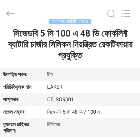
2026
LAKER
AUTOPARTS
CO.,LIMITED.
All
ফর্কলিফ্ট ব্যাটারি চার্জার
Rights
Reserved.
সিজেডবি 5 সি 100 এ 48 ভি ফোর্কলিফ্ট
বাড়ি
ব্যাটারি চার্জার সিলিকন নিয়ন্ত্রিত রেকটিফায়ার
পণ্য
প্রযুক্তি
আমাদের
উৎপত্তি স্থল:
চীন
সম্পর্কে
পরিচিতিমুলক নাম:
LAKER
সাক্ষ্যদান:
CE,ISO9001
কারখানা
মডেল নম্বার:
সিজেডবি 5 সি 48 ভি / 100 এ
ভ্রমণ
ন্যূনতম চাহিদার
বিনিমেয়
পরিমাণ:
মান