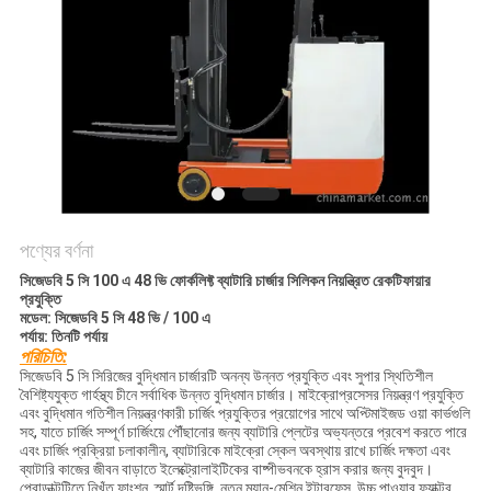
নীতি
পণ্যের বর্ণনা
সিজেডবি 5 সি 100 এ 48 ভি ফোর্কলিফ্ট ব্যাটারি চার্জার সিলিকন নিয়ন্ত্রিত রেকটিফায়ার
প্রযুক্তি
মডেল: সিজেডবি 5 সি 48 ভি / 100 এ
পর্যায়: তিনটি পর্যায়
পরিচিতি:
সিজেডবি 5 সি সিরিজের বুদ্ধিমান চার্জারটি অনন্য উন্নত প্রযুক্তি এবং সুপার স্থিতিশীল
বৈশিষ্ট্যযুক্ত গার্হস্থ্য চীনে সর্বাধিক উন্নত বুদ্ধিমান চার্জার। মাইক্রোপ্রসেসর নিয়ন্ত্রণ প্রযুক্তি
এবং বুদ্ধিমান গতিশীল নিয়ন্ত্রণকারী চার্জিং প্রযুক্তির প্রয়োগের সাথে অপ্টিমাইজড ওয়া কার্ভগুলি
সহ, যাতে চার্জিং সম্পূর্ণ চার্জিংয়ে পৌঁছানোর জন্য ব্যাটারি প্লেটের অভ্যন্তরে প্রবেশ করতে পারে
এবং চার্জিং প্রক্রিয়া চলাকালীন, ব্যাটারিকে মাইক্রো স্কেল অবস্থায় রাখে চার্জিং দক্ষতা এবং
ব্যাটারি কাজের জীবন বাড়াতে ইলেক্ট্রোলাইটিকের বাষ্পীভবনকে হ্রাস করার জন্য বুদবুদ।
প্রোডাক্টটিতে নিখুঁত ফাংশন, স্মার্ট দৃষ্টিভঙ্গি, নতুন ম্যান-মেশিন ইন্টারফেস, উচ্চ পাওয়ার ফ্যাক্টর,