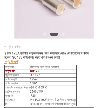
নীতি
পণ্যের বর্ণনা
2 পিন 175A ব্যাটারি সংযুক্ত করুন প্লাগ ফসফরাস ব্রোঞ্জ যোগাযোগের উপাদান
মডেল: SC175 বাইপোলার দ্রুত প্লাগ সংযোগকারী
পণ্য বিবরণী
পণ্যের নাম
বাইপোলার দ্রুত প্লাগ সংযোজক
পণ্যের ধরণ
SC175
স্ট্যান্ডার্ড ব্যবহার
UL1977
রেটেড কারেন্ট
175A
রেটেড ভোল্টেজ
600V
অপারেটিং তাপমাত্রা বিন্যাস
-20 ℃ -105 ℃
ভোল্টেজ সহ্য করা
2500V ডিসি
সুরক্ষা বর্গ
IP20
মূল উপাদান
শেল: PC110U টার্মিনাল: টি 2 সিলভার ধাতুপট্টাবৃত
রঙ
আইকনের রঙ ;, বা গ্রাহকের প্রয়োজনীয়তা অনুসারে