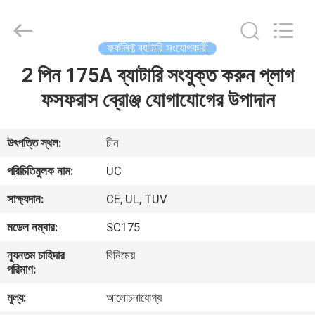
2026
LAKER
AUTOPARTS
CO.,LIMITED.
All
ফর্কলিফ্ট ব্যাটারি সংযোগকারী
Rights
Reserved.
2 পিন 175A ব্যাটারি সংযুক্ত করুন প্লাগ
বাড়ি
ফসফরাস ব্রোঞ্জ যোগাযোগের উপাদান
পণ্য
উৎপত্তি স্থল:
চীন
আমাদের
পরিচিতিমুলক নাম:
UC
সম্পর্কে
সাক্ষ্যদান:
CE, UL, TUV
মডেল নম্বার:
SC175
কারখানা
ন্যূনতম চাহিদার
বিনিমেয়
ভ্রমণ
পরিমাণ:
মূল্য:
আলোচনাযোগ্য
মান