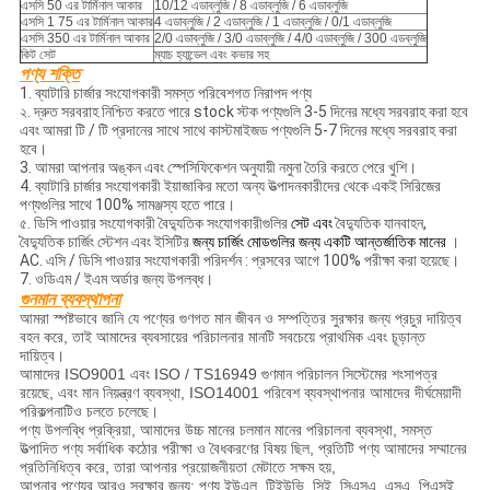
এসসি 50 এর টার্মিনাল আকার
10/12 এডাব্লুজি / 8 এডাব্লুজি / 6 এডাব্লুজি
এসসি 1 75 এর টার্মিনাল আকার
4 এডাব্লুজি / 2 এডাব্লুজি / 1 এডাব্লুজি / 0/1 এডাব্লুজি
এসসি 350 এর টার্মিনাল আকার
2/0 এডাব্লুজি / 3/0 এডাব্লুজি / 4/0 এডাব্লুজি / 300 এডব্লুজি
কিট সেট
ম্যাচ হ্যান্ডেল এবং কভার সহ
পণ্য শক্তি
1. ব্যাটারি চার্জার সংযোগকারী সমস্ত পরিবেশগত নিরাপদ পণ্য
২. দ্রুত সরবরাহ নিশ্চিত করতে পারে stock স্টক পণ্যগুলি 3-5 দিনের মধ্যে সরবরাহ করা হবে
এবং আমরা টি / টি প্রদানের সাথে সাথে কাস্টমাইজড পণ্যগুলি 5-7 দিনের মধ্যে সরবরাহ করা
হবে।
3. আমরা আপনার অঙ্কন এবং স্পেসিফিকেশন অনুযায়ী নমুনা তৈরি করতে পেরে খুশি।
4. ব্যাটারি চার্জার সংযোগকারী
ইয়াজাকির মতো অন্য উত্পাদনকারীদের থেকে একই সিরিজের
পণ্যগুলির সাথে 100% সামঞ্জস্য হতে পারে।
৫. ডিসি পাওয়ার সংযোগকারী বৈদ্যুতিক সংযোগকারীগুলির
সেট
এবং
বৈদ্যুতিক যানবাহন,
বৈদ্যুতিক চার্জিং স্টেশন এবং ইসিটির
জন্য চার্জিং মোডগুলির জন্য
একটি আন্তর্জাতিক মানের
।
AC. এসি / ডিসি পাওয়ার সংযোগকারী পরিদর্শন
: প্রসবের আগে 100% পরীক্ষা করা হয়েছে।
7. ওডিএম / ইএম অর্ডার জন্য উপলব্ধ।
গুনমান ব্যবস্থাপনা
আমরা স্পষ্টভাবে জানি যে পণ্যের গুণগত মান জীবন ও সম্পত্তির সুরক্ষার জন্য প্রচুর দায়িত্ব
বহন করে, তাই আমাদের ব্যবসায়ের পরিচালনার মানটি সবচেয়ে প্রাথমিক এবং চূড়ান্ত
দায়িত্ব।
আমাদের ISO9001 এবং ISO / TS16949 গুণমান পরিচালন সিস্টেমের শংসাপত্র
রয়েছে, এবং মান নিয়ন্ত্রণ ব্যবস্থা, ISO14001 পরিবেশ ব্যবস্থাপনার আমাদের দীর্ঘমেয়াদী
পরিকল্পনাটিও চলতে চলেছে।
পণ্য উপলব্ধি প্রক্রিয়া, আমাদের উচ্চ মানের চলমান মানের পরিচালনা ব্যবস্থা, সমস্ত
উত্পাদিত পণ্য সর্বাধিক কঠোর পরীক্ষা ও বৈধকরণের বিষয় ছিল, প্রতিটি পণ্য আমাদের সম্মানের
প্রতিনিধিত্ব করে, তারা আপনার প্রয়োজনীয়তা মেটাতে সক্ষম হয়,
আপনার পণ্যের আরও সুরক্ষার জন্য: পণ্য ইউএল, টিইউভি, সিই, সিএসএ, এসএ, পিএসই,