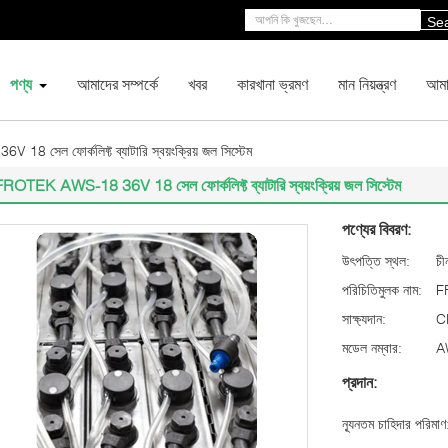
Se
পণ্য
আমাদের সম্পর্কে
খবর
কারখানা ভ্রমণ
মান নিয়ন্ত্রণ
আমা
 সেল ফোর্কলিফ্ট ব্যাটারি স্বয়ংক্রিয় জল সিস্টেম
ROTEK AWS-18 36V 18 সেল ফোর্কলিফ্ট ব্যাটারি স্বয়ংক্রিয় জল সিস্টেম
পণ্যের বিবরণ:
উৎপত্তি স্থল:
চী
পরিচিতিমুলক নাম:
F
সাক্ষ্যদান:
C
মডেল নম্বার:
A
প্রদান:
ন্যূনতম চাহিদার পরিমাণ