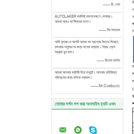
ব
—— মি. লেস
আ
AUTOLAKER ফর্কলিফ্ট রক্ষণাবেক্ষণে পেশাদার।
আ
আমরা আরও অংশীদারের মতো।
প
—— মিঃ সানচেজ
অ
আমি কৃতজ্ঞ যে আপনি আমার সব প্রশ্নের উত্তর দিচ্ছেন,
চমৎকার অনুসরণের জন্য অনেক ধন্যবাদ। টায়ার প্রেস
সরঞ্জাম খুব ভাল।
—— মিসেস ভার্গাস
ব
আমরা আপনার ব্যাটারি দিয়ে সন্তুষ্ট। আপনার অতিরিক্ত
স
পরিশ্রমের জন্য মলিকে ধন্যবাদ।
প
—— Mr.Cvetkovic
প
য
তোমার দর্শন লগ করা অনলাইন চ্যাট এখন
প