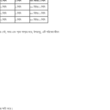
২ পিসি
১ পিসি
৩০ লিটার ১ পিসি
২ পিসি
১ পিসি
৩০ লিটার ১ পিসি
২ পিসি
১ পিসি
৬০ লিটার ১ পিসি
২ পিসি
১ পিসি
৬০ লিটার ১ পিসি
র নেই, সময় এবং শ্রম সাশ্রয় করে, উপরন্তু, এটি পরিষেবা জীবন
নের ক্ষতি করে।