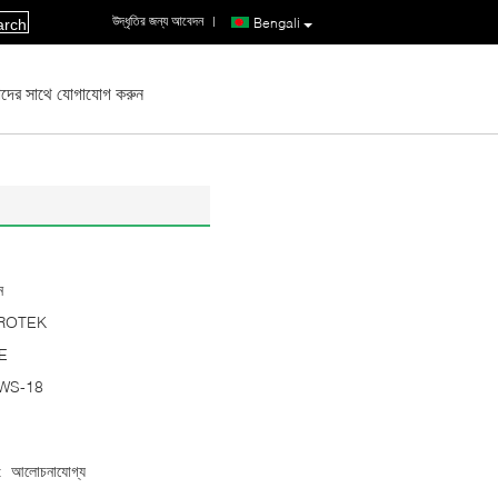
উদ্ধৃতির জন্য আবেদন
|
Bengali
arch
দের সাথে যোগাযোগ করুন
ন
ROTEK
E
WS-18
:
আলোচনাযোগ্য