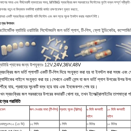
িকাশের সময় এবং দীর্ঘমেয়াদী ব্যবহারের সময়, MYING স্বয়ংক্রিয় জল সরবরাহের সিস্টেমের ফুটো বন্ধন সম্পূর্ণ স্বীকৃত
পনার নতুন বা বিদ্যমান ফর্কলিফ্ট ব্যাটারি কার্যত রক্ষণাবেক্ষণ মুক্ত করতে,
মরা একটি স্বয়ংক্রিয় ব্যাটারি পানি সিস্টেম এবং জল স্তর সূচক ইনস্টল করার পরামর্শ দিই।
ণ্যের উপাদান
টোমেটিক ব্যাটারি ওয়াটারিং সিস্টেমগুলি জল ভর্তি প্লাগ, টি-পিস, ফ্লো ইন্ডিকেটর, কম্পো
্যাটারি প্যাকের জন্য উপযুক্তঃ 12V,
24V,36V,48V
্বয়ংক্রিয় জল ভর্তি প্লাগটি একটি টি-পিস দিয়ে সংযুক্ত করা হয় যা ইনস্টল করা সহজ এ
্লাস্টিকের পাইপে সংযুক্ত করা হয়।সেখানে একটি লেন্স যা জল ভর্তি প্লাগ উপরের উপর উ
ৌঁছে যায়, প্রবাহের সূচকটি বন্ধ হয়ে যায় এবং ইনজেকশন শেষ হয়।
খন স্বয়ংক্রিয় জল সরবরাহের উপরের কভারটি খোলা হয়, তখন ইলেক্ট্রোলাইটের তাপমাত্রা প
ণ্যের পরামিতি
মডেল
জল দেওয়ার মাথা (টি-পিস)
প্রবাহ সূচক (ফিল্টার)
৬ মিমি জলবাহী
১০ মিমি জলবাহী
পাইপ
পাইপ
এডাব্লুএস-১২ (২৪ ভি)
১২ পিসি
১ পিসি
৩ মিটার
১০ মিটার