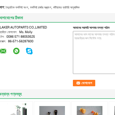
,
,
্যাগ:
বৈদ্যুতিক ফর্কলিফ্ট অংশ
ফর্কলিফ্ট চার্জার যন্ত্রাংশ
কাঁটাচামচ ব্যাটারি আনুষাঙ্গিক
োগাযোগের ঠিকানা
LAKER AUTOPARTS CO.,LIMITED
আমাদের সরাসরি আপনার তদন্ত পাঠান
ব্যক্তি যোগাযোগ:
Ms. Molly
টেল:
0086 571 88053525
ফ্যাক্স:
86-571-56287600
ন্যান্য পণ্যসমূহ