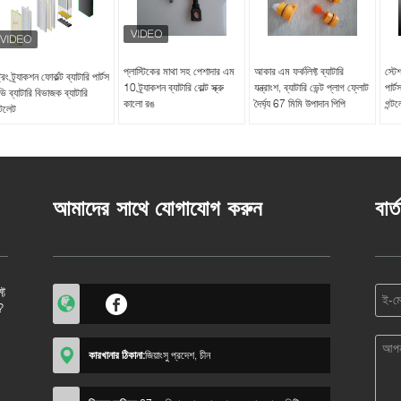
প্লাস্টিকের মাথা সহ পেশাদার এম
আকার এম ফর্কলিফ্ট ব্যাটারি
স্টেশ
ট্রং ট্র্যাকশন ফোর্কল্ট ব্যাটারি পার্টস
10 ট্র্যাকশন ব্যাটারি বোল্ট স্ক্রু
যন্ত্রাংশ, ব্যাটারি ভেন্ট প্লাগ ফ্লোট
পার্
ি ব্যাটারি বিভাজক ব্যাটারি
কালো রঙ
দৈর্ঘ্য 67 মিমি উপাদান পিপি
গন্ট
্টলেট
আমাদের সাথে যোগাযোগ করুন
বার্
্ট
?
কারখানার ঠিকানা:
জিয়াংসু প্রদেশ, চীন