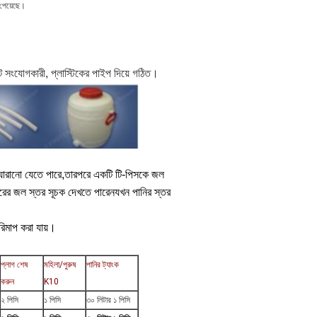
ি পেয়েছে।
জিট সংযোগকারী, প্লাস্টিকের পাইপ দিয়ে গঠিত।
বং ঘোরানো যেতে পারে,তারপরে একটি টি-পিসকে জল
পরের জল স্তর সূচক দেখতে পারেনযখন পানির স্তর
রিমাপ করা যায়।
প্লাগ শেষ
মহিলা/পুরুষ
পানির ট্যাংক
করুন
K10
২ পিসি
১ পিসি
৩০ লিটার ১ পিসি