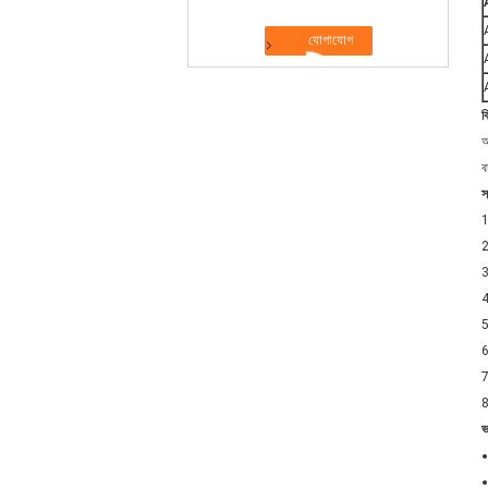
ক
আ
ব
স
1
2
3
4
5
6
7
8
ভ