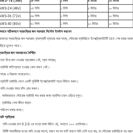
AWS-18 (36v)
১৮ পিসি
১ পিসি
৪ মিটার
১০ মিটার
AWS-24 (48v)
২৪ পিসি
১ পিসি
৫ মিটার
১০ মিটার
AWS-36 (72v)
৩৬ পিসি
১ পিসি
৮ মিটার
১০ মিটার
AWS-40 (80v)
৪০ পিসি
১ পিসি
১০ মিটার
১০ মিটার
িভাবে সঠিকভাবে স্বয়ংক্রিয় জল সরবরাহ সিস্টেম ইনস্টল করবেন
মাদের স্বয়ংক্রিয় জল সরবরাহ ব্যবস্থাটি ব্যবহার করা সহজ, স্টোরেজ ব্যাটারিতে ইলেক্ট্রোলাইটটি হাতে শেষ করার দরকা
াড়িয়ে তুলতে পারে।
্বয়ংক্রিয় জল সরবরাহের বৈশিষ্ট্য
হাত দিয়ে জল দেওয়ার প্রয়োজন নেই, শ্রম সাশ্রয়,
ব্যাটারি ক্ষতিগ্রস্ত হওয়ার কোন কারণ নেই।
সহজ ও নিরাপদ অপারেশন।
প্রতিটি ব্যাটারি সেলে একটি সুনির্দিষ্ট ইলেক্ট্রোলাইট স্তর নিশ্চিত করুন।
পানি দেওয়ার সময় ফাঁস রোধ করুন।
. কার্যকরভাবে স্টোরেজ ব্যাটারি ক্ষয় করার জন্য অ্যাসিড তরল এড়িয়ে চলুন।
. ব্যাটারির সেবা জীবন বাড়ান.
পরিবেশ রক্ষার জন্য।
রাট প্রক্রিয়া
পানি দেওয়ার চাপ 0.2-0 এর মধ্যে থাকা উচিত।6, অন্তত ২০০ এমবিআর।
নির্দিষ্ট সময়সীমার মধ্যে পানি দেওয়া ভালো, কারণ ঘন ঘন ভর্তি করলে পানি বেশি হয়ে যায়, যা স্টোরেজ ব্যাটারিকে বড় ধর