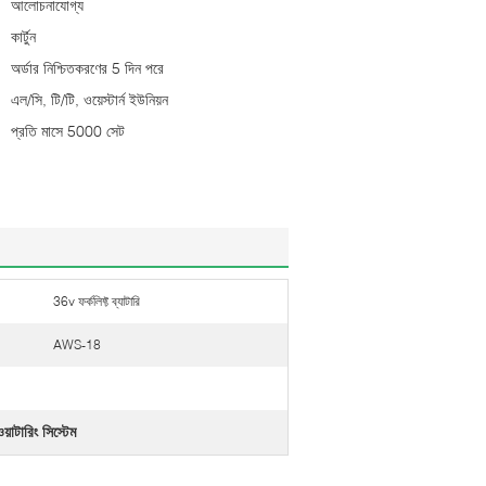
আলোচনাযোগ্য
কার্টুন
অর্ডার নিশ্চিতকরণের 5 দিন পরে
এল/সি, টি/টি, ওয়েস্টার্ন ইউনিয়ন
প্রতি মাসে 5000 সেট
36v ফর্কলিফ্ট ব্যাটারি
AWS-18
য়াটারিং সিস্টেম