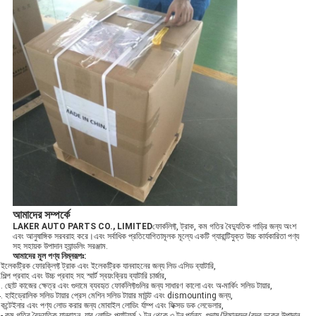
আমাদের সম্পর্কে
LAKER AUTO PARTS CO., LIMITED
ফোর্কলিফ্ট, ট্রাক, কম গতির বৈদ্যুতিক গাড়ির জন্য অংশ
এবং আনুষাঙ্গিক সরবরাহ করে।এবং সর্বাধিক প্রতিযোগিতামূলক মূল্যে একটি গ্যারান্টিযুক্ত উচ্চ কার্যকারিতা পণ্য
সহ সহায়ক উপাদান হ্যান্ডলিং সরঞ্জাম.
আমাদের মূল পণ্য নিম্নরূপঃ
:
ইলেকট্রিক ফোরক্লিফ্ট ট্রাক এবং ইলেকট্রিক যানবাহনের জন্য লিড এসিড ব্যাটারি,
শিল্প প্রবাহ এবং উচ্চ প্রবাহ সহ স্মার্ট স্বয়ংক্রিয় ব্যাটারি চার্জার,
. ছোট কাজের ক্ষেত্র এবং গুদামে ব্যবহৃত ফোর্কলিফ্টগুলির জন্য সাধারণ কালো এবং অ-মার্কিং সলিড টায়ার,
. হাইড্রোলিক সলিড টায়ার প্রেস মেশিন সলিড টায়ার মাউন্ট এবং dismounting জন্য,
কন্টেইনার এবং পণ্য লোড করার জন্য মোবাইল লোডিং র্যাম্প এবং ফিক্সড ডক লেভেলার,
- কম গতির বৈদ্যুতিক যানবাহন, যার লোডিং প্ল্যাটফর্ম ১ টন থেকে ৩ টন পর্যন্ত, গুদাম/বিমানবন্দর/বন্দর ডকের উপাদান