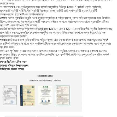
রবরাহের জন্য।
বং রক্ষণাবেক্ষণ এবং প্রতিস্থাপনের জন্য ব্যাটারি আনুষাঙ্গিক বিভিন্ন. (যেমন 7. ব্যাটারি প্লেট, গ্যান্টলেট,
ংযোগকারী, ব্যাটারি পানি সিস্টেম, ব্যাটারি নিরাপত্তা ভালভ,ব্যাটারি ভেন্ট প্লাগব্যাটারি ক্যাবল ইত্যাদি)
অনেক ধরনের গল্ফ কার্ট এবং দর্শনীয় যানবাহন
এ
লেকার
, আমরা প্রাথমিক উদ্ধৃতি থেকে চূড়ান্ত পণ্য বিতরণ পর্যন্ত ব্যাপক, মানের পরিষেবা প্রদানের জন্য নিবেদিত।
রিষেবা, জ্ঞান এবং পণ্যের প্রাপ্যতার প্রতি আমাদের অঙ্গীকার আমাদের গ্রাহকদের এবং তাদের ব্যবসায়িক চাহিদার
ন্য একটি একক স্টপ-শপ তৈরি করেছে।
োর্কলিফ্ট সম্পর্কিত সমস্ত পণ্য তাদের নিজস্ব ব্র্যান্ড MYING এবং LAKER এর অধীনে শীর্ষ শ্রেণীর নির্মাতাদের কাছ
েকে নির্বাচন করা হয়,অনলাইনে যে কোনও প্রযুক্তিগত প্রশ্ন বা বিক্রির পরে সমাধানের জন্য স্ট্যান্ডবাইতে দক্ষ
্রযুক্তিবিদদের দ্বারা সমর্থিত.
েকার
আন্তরিকভাবে আশা করি ফর্কলিফ্টের শক্তি সমাধান এবং রক্ষণাবেক্ষণের জন্য আপনার সেরা পছন্দ হতে পারে!
মরা নিকট ভবিষ্যতে আমাদের পণ্য ক্যাটালগগুলিকে আরও পরিবেশ বান্ধব রক্ষণাবেক্ষণ পণ্যগুলির সাথে সমৃদ্ধ করার
ন্য উত্সর্গ করব।
ুযোগ এবং পূর্ণ স্থান দেওয়া হলে, আমরা আপনাকে আমাদের সব সুবিধা দেখাবো এবং আমাদের একসাথে বড় হতে
েব।আমরা নিশ্চিত যে আমরা আপনার সম্মানিত কোম্পানির সঙ্গে একটি দীর্ঘমেয়াদী এবং বন্ধুত্বপূর্ণ ব্যবসায়িক সম্পর্ক
্থাপন করতে পারেন
পনার লিফটকে চালিত করুন
মাদের ভবিষ্যৎ উজ্জ্বল করুন
পনি নির্ভর করতে পারেন