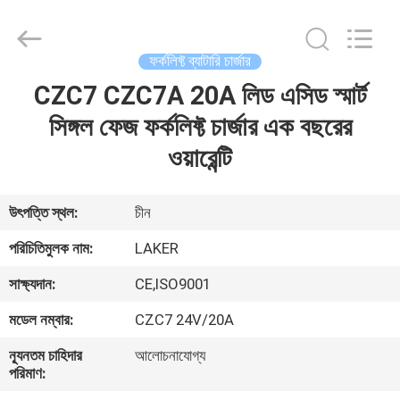
2026
LAKER
AUTOPARTS
CO.,LIMITED.
All
ফর্কলিফ্ট ব্যাটারি চার্জার
Rights
Reserved.
CZC7 CZC7A 20A লিড এসিড স্মার্ট
বাড়ি
সিঙ্গল ফেজ ফর্কলিফ্ট চার্জার এক বছরের
পণ্য
ওয়ারেন্টি
আমাদের
উৎপত্তি স্থল:
চীন
সম্পর্কে
পরিচিতিমুলক নাম:
LAKER
সাক্ষ্যদান:
CE,ISO9001
কারখানা
মডেল নম্বার:
CZC7 24V/20A
ভ্রমণ
ন্যূনতম চাহিদার
আলোচনাযোগ্য
পরিমাণ:
মান