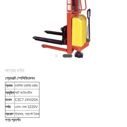
নীতি
পণ্যের বর্ণনা
প্রোডাক্ট স্পেসিফিকেশন
প্রকার
ফর্কলিফ্ট ব্যাটারি চার্জার
প্রযুক্তি
স্মার্ট অটোমেটিক
মডেল
CZC7 24V/20A
পর্যায়
একক ফেজ 3220V
প্রয়োগ
স্ট্যাকার, প্যালেট ট্রাক
পণ্য প্রদর্শন