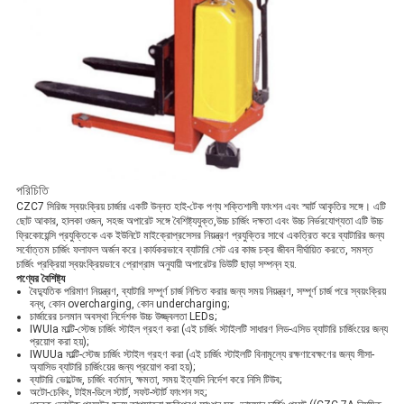
পরিচিতি
CZC7 সিরিজ স্বয়ংক্রিয় চার্জার একটি উন্নত হাই-টেক পণ্য শক্তিশালী ফাংশন এবং স্মার্ট আকৃতির সঙ্গে। এটি
ছোট আকার, হালকা ওজন, সহজ অপারেট সঙ্গে বৈশিষ্ট্যযুক্ত,উচ্চ চার্জিং দক্ষতা এবং উচ্চ নির্ভরযোগ্যতা এটি উচ্চ
ফ্রিকোয়েন্সি প্রযুক্তিকে এক ইউনিটে মাইক্রোপ্রসেসর নিয়ন্ত্রণ প্রযুক্তির সাথে একত্রিত করে ব্যাটারির জন্য
সর্বোত্তম চার্জিং ফলাফল অর্জন করে।কার্যকরভাবে ব্যাটারি সেট এর কাজ চক্র জীবন দীর্ঘায়িত করতে, সমস্ত
চার্জিং প্রক্রিয়া স্বয়ংক্রিয়ভাবে প্রোগ্রাম অনুযায়ী অপারেটর ডিউটি ছাড়া সম্পন্ন হয়.
পণ্যের বৈশিষ্ট্য
বৈদ্যুতিক পরিমাণ নিয়ন্ত্রণ, ব্যাটারি সম্পূর্ণ চার্জ নিশ্চিত করার জন্য সময় নিয়ন্ত্রণ, সম্পূর্ণ চার্জ পরে স্বয়ংক্রিয়
বন্ধ, কোন overcharging, কোন undercharging;
চার্জারের চলমান অবস্থা নির্দেশক উচ্চ উজ্জ্বলতা LEDs;
IWUIa মাল্টি-স্টেজ চার্জিং স্টাইল গ্রহণ করা (এই চার্জিং স্টাইলটি সাধারণ লিড-এসিড ব্যাটারি চার্জিংয়ের জন্য
প্রয়োগ করা হয়);
IWUUa মাল্টি-স্টেজ চার্জিং স্টাইল গ্রহণ করা (এই চার্জিং স্টাইলটি বিনামূল্যে রক্ষণাবেক্ষণের জন্য সীসা-
অ্যাসিড ব্যাটারি চার্জিংয়ের জন্য প্রয়োগ করা হয়);
ব্যাটারি ভোল্টেজ, চার্জিং বর্তমান, ক্ষমতা, সময় ইত্যাদি নির্দেশ করে নিসি টিউব;
অটো-চেকিং, টাইম-ডিলে স্টার্ট, সফট-স্টার্ট ফাংশন সহ;