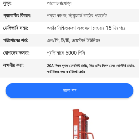
মূল্য:
আলোচনাযোগ্য
নিয়ন্ত্রণ
প্যাকেজিং বিবরণ:
শক্ত কাগজ, স্ট্যান্ডার্ড কাঠের প্যালেট
আমাদের
ডেলিভারি সময়:
অর্ডার নিশ্চিতকরণ এবং জমা দেওয়ার 15 দিন পরে
সাথে
পরিশোধের শর্ত:
এল/সি, টি/টি, ওয়েস্টার্ন ইউনিয়ন
যোগাযোগ
যোগানের ক্ষমতা:
প্রতি মাসে 5000 পিসি
করুন
লক্ষণীয় করা:
,
,
20A সিঙ্গল ফ্যাজ ফোর্কলিফ্ট চার্জার
লিড এসিড সিঙ্গল ফেজ ফোর্কলিফ্ট চার্জার
স্মার্ট সিঙ্গল ফেজ ফর্ক লিফট চার্জার
খবর
ভালো দাম
সাইট
ম্যাপ
গোপনীয়তা