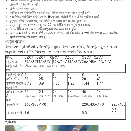
ধ্রুবক ভোল্টেজ পয়েন্টের জন্য তাপমাত্রা ক্ষতিপূরণ ফাংশন সহ, ভাসমান চার্জিং পয়েন্ট ((CZC 7A নিয়মিত
চার্জারটি এই বৈশিষ্ট্য ছাড়াই);
চার্জিং ফাংশন বজায় রেখে;
ব্যাটারি সেল ক্যাপাসিটির ধারাবাহিকতা নিশ্চিত করার জন্য ভারসাম্যপূর্ণ চার্জিং;
স্বয়ংক্রিয় প্রাথমিক চার্জিং ফাংশন; ((শুধুমাত্র সাধারণ সীসা-অ্যাসিড ব্যাটারি চার্জিং)
উন্মুক্ত সার্কিট, ওভারলোড, শর্ট সার্কিট এবং ওভার তাপমাত্রার সুরক্ষা সহ;
তথ্য অনুসন্ধানের ফাংশন সহ, গত 20 বার চার্জিং রেকর্ড অনুসন্ধান করতে;
বিদ্যুৎ বিচ্ছিন্নতা এবং স্বয়ংক্রিয় পুনরায় শুরু করার সময় স্মৃতি;
CZC7A নিয়মিত চার্জার চার্জিং ভোল্টেজ / বর্তমান, ব্যাটারির বিভিন্ন স্পেসিফিকেশনের জন্য একাধিক
অ্যাপ্লিকেশন সেট করতে পারে।
পণ্যের প্রয়োগ
ইলেকট্রিক প্যালেট ট্রাক, ইলেকট্রিক মুভার, ইলেকট্রিক লিফট, ইলেকট্রিক ট্যুর কার এবং
বৈদ্যুতিক শক্তি চালিত বিভিন্ন যানবাহনের জন্য আদর্শ চার্জিং সরঞ্জাম।
টাইপ,
CZC7-
CZC7-
CZC7-
CZC7-
CZC7-
CZC7-
তথ্য পয়েন্ট
20A/24V
25A/24V
30A/24V
35A/24V
20A/48V
40A/24V
ইনপুট ভোল্ট. ভি,
১পিএইচ২২০-২৪০ ভোল্ট ৫০-৬০ হার্জ
হার্জ
ইনপুট বর্তমান A
4
5
6
7
8
8
চার্জ.এজেন্ট এ
20
25
30
35
20
40
আউটপুট পাওয়ার
0.72
0.9
1.08
1.26
1.44
1.44
কিলোওয়াট
চার্জ করুন. রেঞ্জ
24
24
24
24
48
24
V.
১১৬-১৬০
১৪৫ থেকে
১৭৪-২৪০
২০০-২৮০
১১৬-১৬০
২৩০-৩২০
আহা
২০০
আকার মিমি
200×365×140
220x405x140
220×405
×১৪০
নেট ওজন কেজি
6.6
8.3
8.3
প্যাকেজ