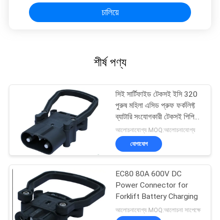
চালিয়ে
শীর্ষ পণ্য
সিই সার্টিফাইড টেকসই ইসি 320
পুরুষ মহিলা এসিড প্রুফ ফর্কলিফ্ট
ব্যাটারি সংযোগকারী টেকসই পিপি
টার্মিনাল শেল সহ
আলোচনাযোগ্য MOQ:আলোচনাযোগ্য
যোগাযোগ
EC80 80A 600V DC
Power Connector for
Forklift Battery Charging
আলোচনাযোগ্য MOQ:আলোচনা সাপেক্ষে