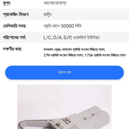
মূল্য:
আলোচনাযোগ্য
নিয়ন্ত্রণ
প্যাকেজিং বিবরণ:
কার্টুন
আমাদের
ডেলিভারি সময়:
প্রতি মাসে 50000 পিসি
সাথে
পরিশোধের শর্ত:
L/C, D/A, D/P, ওয়েস্টার্ন ইউনিয়ন
যোগাযোগ
লক্ষণীয় করা:
,
ফসফরাস ব্রোঞ্জ যোগাযোগ ব্যাটারি সংযোগ বিচ্ছিন্ন প্লাগ
করুন
,
2 পিন ব্যাটারি সংযোগ বিচ্ছিন্ন প্লাগ
175A ব্যাটারি সংযোগ বিচ্ছিন্ন প্লাগ
খবর
ভালো দাম
সাইট
ম্যাপ
গোপনীয়তা