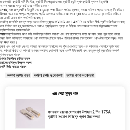
ংযোগকারী, ব্যাটারি পানি সিস্টেম, ব্যাটারি নিরাপত্তা ভালভ,ব্যাটারি ভেন্ট প্লাগব্যাটারি ক্যাবল ইত্যাদি)
অনেক ধরনের গল্ফ কার্ট এবং দর্শনীয় যানবাহন
এ
লেকার
, আমরা প্রাথমিক উদ্ধৃতি থেকে চূড়ান্ত পণ্য বিতরণ পর্যন্ত ব্যাপক, মানের পরিষেবা প্রদানের জন্য নিবেদিত।
রিষেবা, জ্ঞান এবং পণ্যের প্রাপ্যতার প্রতি আমাদের অঙ্গীকার আমাদের গ্রাহকদের এবং তাদের ব্যবসায়িক চাহিদার
ন্য একটি একক স্টপ-শপ তৈরি করেছে।
োর্কলিফ্ট সম্পর্কিত সমস্ত পণ্য তাদের নিজস্ব ব্র্যান্ড MYING এবং LAKER এর অধীনে শীর্ষ শ্রেণীর নির্মাতাদের কাছ
েকে নির্বাচন করা হয়,অনলাইনে যে কোনও প্রযুক্তিগত প্রশ্ন বা বিক্রির পরে সমাধানের জন্য স্ট্যান্ডবাইতে দক্ষ
্রযুক্তিবিদদের দ্বারা সমর্থিত.
েকার
আন্তরিকভাবে আশা করি ফর্কলিফ্টের শক্তি সমাধান এবং রক্ষণাবেক্ষণের জন্য আপনার সেরা পছন্দ হতে পারে!
মরা নিকট ভবিষ্যতে আমাদের পণ্য ক্যাটালগগুলিকে আরও পরিবেশ বান্ধব রক্ষণাবেক্ষণ পণ্যগুলির সাথে সমৃদ্ধ করার
ন্য উত্সর্গ করব।
ুযোগ এবং পূর্ণ স্থান দেওয়া, আমরা আপনাকে আমাদের সব সুবিধা দেখাতে হবে এবং আমাদের একসাথে বৃদ্ধি করা
াক. আমরা নিশ্চিত যে আমরা আপনার সম্মানিত কোম্পানী সঙ্গে একটি দীর্ঘমেয়াদী এবং বন্ধুত্বপূর্ণ ব্যবসায়িক সম্পর্ক
্থাপন করতে পারেন
পনার লিফটকে চালিত করুন
মাদের ভবিষ্যৎ উজ্জ্বল করুন
পনি নির্ভর করতে পারেন
ফর্কলিফ্ট ব্যাটারি প্লাগ
ফর্কলিফ্ট চার্জার সংযোগকারী
ব্যাটারি প্লাগ সংযোগকারী
এর সেরা মূল্য পান
ফসফরাস ব্রোঞ্জ যোগাযোগ উপাদান 2 পিন 175A
ব্যাটারি সংযোগ বিচ্ছিন্ন প্লাগ উচ্চ দক্ষতা