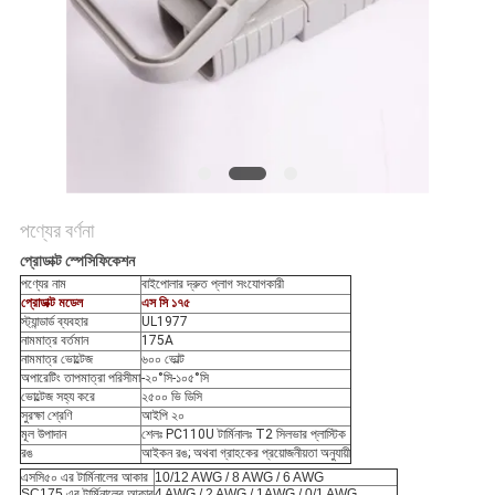
নীতি
পণ্যের বর্ণনা
প্রোডাক্ট স্পেসিফিকেশন
পণ্যের নাম
বাইপোলার দ্রুত প্লাগ সংযোগকারী
প্রোডাক্ট মডেল
এস সি ১৭৫
স্ট্যান্ডার্ড ব্যবহার
UL1977
নামমাত্র বর্তমান
175A
নামমাত্র ভোল্টেজ
৬০০ ভোল্ট
অপারেটিং তাপমাত্রা পরিসীমা
-২০°সি-১০৫°সি
ভোল্টেজ সহ্য করে
২৫০০ ভি ডিসি
সুরক্ষা শ্রেণি
আইপি ২০
মূল উপাদান
শেলঃ PC110U টার্মিনালঃ T2 সিলভার প্লাস্টিক
রঙ
আইকন রঙ; অথবা গ্রাহকের প্রয়োজনীয়তা অনুযায়ী
এসসি৫০ এর টার্মিনালের আকার
10/12 AWG / 8 AWG / 6 AWG
SC175 এর টার্মিনালের আকার
4 AWG / 2 AWG / 1AWG / 0/1 AWG