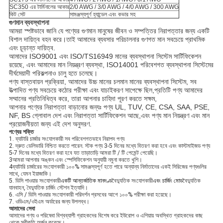
SC350 এর টার্মিনালের আকার
2/0 AWG / 3/0 AWG / 4/0 AWG / 300 AWG
কিট সেট
সামঞ্জস্যপূর্ণ হ্যান্ডেল এবং কভার সহ
গুণমান ব্যবস্থাপনা
আমরা স্পষ্টভাবে জানি যে পণ্যের গুণমান মানুষের জীবন ও সম্পত্তির নিরাপত্তার জন্য একটি
বিশাল দায়িত্ব বহন করে।তাই আমাদের ব্যবসার পরিচালনার গুণগত মান সবচেয়ে প্রাথমিক
এবং চূড়ান্ত দায়িত্ব.
আমাদের ISO9001 এবং ISO/TS16949 মানের ব্যবস্থাপনা সিস্টেম সার্টিফিকেশন
রয়েছে, এবং আমাদের মান নিয়ন্ত্রণ ব্যবস্থা, ISO14001 পরিবেশগত ব্যবস্থাপনা সিস্টেমের
দীর্ঘমেয়াদী পরিকল্পনাও চালু হতে চলেছে।
পণ্য বাস্তবায়ন প্রক্রিয়া, আমাদের উচ্চ মানের চলমান মানের ব্যবস্থাপনা সিস্টেম, সব
উত্পাদিত পণ্য সবচেয়ে কঠোর পরীক্ষা এবং যাচাইকরণ সাপেক্ষে ছিল,প্রতিটি পণ্য আমাদের
সম্মানের প্রতিনিধিত্ব করে, তারা আপনার চাহিদা পূরণ করতে সক্ষম,
আপনার পণ্যের নিরাপত্তা বাড়ানোর জন্যঃ পণ্য UL, TUV, CE, CSA, SAA, PSE,
NF, BS গ্লোবাল দেশ এবং নিরাপত্তা সার্টিফিকেশন আছে,এবং পণ্য মান নিয়ন্ত্রণ এবং মান
প্রয়োজনীয়তা জন্য এই দেশ অনুসরণ.
পণ্যের শক্তি
1. ব্যাটারি চার্জার সংযোগকারী সব পরিবেশগতভাবে নিরাপদ পণ্য
2. দ্রুত ডেলিভারি নিশ্চিত করতে পারেন. স্টক পণ্য 3-5 দিনের মধ্যে বিতরণ করা হবে এবং কাস্টমাইজড পণ্য
5-7 দিনের মধ্যে বিতরণ করা হবে যত তাড়াতাড়ি আমরা টি / টি পেমেন্ট পেয়েছি।
3আমরা আপনার অঙ্কন এবং স্পেসিফিকেশন অনুযায়ী নমুনা করতে খুশি।
4ব্যাটারি চার্জারের সংযোগকারী ১০০% সামঞ্জস্যপূর্ণ হতে পারে অন্যান্য নির্মাতাদের একই সিরিজের পণ্যগুলির
সাথে, যেমন ইয়াজাকি।
5. ডিসি পাওয়ার সংযোগকারী
একটি আন্তর্জাতিক মানদণ্ড
বৈদ্যুতিক সংযোগকারী
এবং চার্জিং মোড
বৈদ্যুতিক
যানবাহন, বৈদ্যুতিক চার্জিং স্টেশন ইত্যাদি।
6. এসি / ডিসি পাওয়ার সংযোগকারী পরিদর্শন
প্রসবের আগে ১০০% পরীক্ষা করা হয়েছে।
7. ওডিএম/ওইএম অর্ডারের জন্য উপলব্ধ।
আমাদের সেবা
আমাদের পণ্য ও পরিষেবা বিশ্বব্যাপী গ্রাহকদের বিশেষ করে ইউরোপ ও এশিয়ায় অবস্থিত গ্রাহকদের কাছ
থেকে স্বীকৃতি অর্জন করেছে।