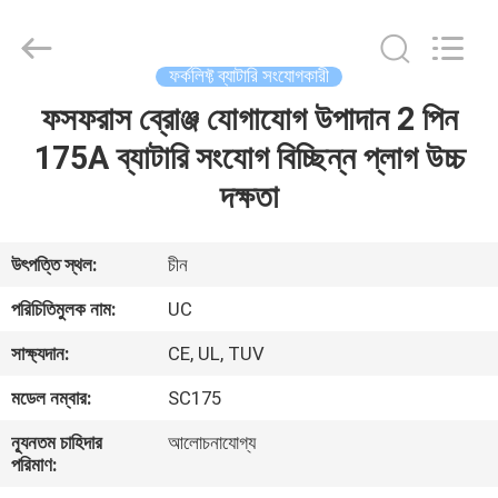
2026
LAKER
AUTOPARTS
CO.,LIMITED.
All
ফর্কলিফ্ট ব্যাটারি সংযোগকারী
Rights
Reserved.
ফসফরাস ব্রোঞ্জ যোগাযোগ উপাদান 2 পিন
বাড়ি
175A ব্যাটারি সংযোগ বিচ্ছিন্ন প্লাগ উচ্চ
পণ্য
দক্ষতা
আমাদের
উৎপত্তি স্থল:
চীন
সম্পর্কে
পরিচিতিমুলক নাম:
UC
সাক্ষ্যদান:
CE, UL, TUV
কারখানা
মডেল নম্বার:
SC175
ভ্রমণ
ন্যূনতম চাহিদার
আলোচনাযোগ্য
পরিমাণ:
মান