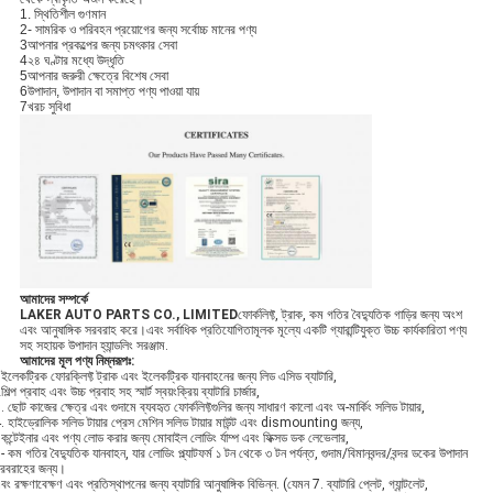
1. স্থিতিশীল গুণমান
2- সামরিক ও পরিবহন প্রয়োগের জন্য সর্বোচ্চ মানের পণ্য
3আপনার প্রকল্পের জন্য চমৎকার সেবা
4২৪ ঘণ্টার মধ্যে উদ্ধৃতি
5আপনার জরুরী ক্ষেত্রে বিশেষ সেবা
6উপাদান, উপাদান বা সমাপ্ত পণ্য পাওয়া যায়
7খরচ সুবিধা
আমাদের সম্পর্কে
LAKER AUTO PARTS CO., LIMITED
ফোর্কলিফ্ট, ট্রাক, কম গতির বৈদ্যুতিক গাড়ির জন্য অংশ
এবং আনুষাঙ্গিক সরবরাহ করে।এবং সর্বাধিক প্রতিযোগিতামূলক মূল্যে একটি গ্যারান্টিযুক্ত উচ্চ কার্যকারিতা পণ্য
সহ সহায়ক উপাদান হ্যান্ডলিং সরঞ্জাম.
আমাদের মূল পণ্য নিম্নরূপঃ
:
ইলেকট্রিক ফোরক্লিফ্ট ট্রাক এবং ইলেকট্রিক যানবাহনের জন্য লিড এসিড ব্যাটারি,
শিল্প প্রবাহ এবং উচ্চ প্রবাহ সহ স্মার্ট স্বয়ংক্রিয় ব্যাটারি চার্জার,
. ছোট কাজের ক্ষেত্র এবং গুদামে ব্যবহৃত ফোর্কলিফ্টগুলির জন্য সাধারণ কালো এবং অ-মার্কিং সলিড টায়ার,
. হাইড্রোলিক সলিড টায়ার প্রেস মেশিন সলিড টায়ার মাউন্ট এবং dismounting জন্য,
কন্টেইনার এবং পণ্য লোড করার জন্য মোবাইল লোডিং র্যাম্প এবং ফিক্সড ডক লেভেলার,
- কম গতির বৈদ্যুতিক যানবাহন, যার লোডিং প্ল্যাটফর্ম ১ টন থেকে ৩ টন পর্যন্ত, গুদাম/বিমানবন্দর/বন্দর ডকের উপাদান
রবরাহের জন্য।
বং রক্ষণাবেক্ষণ এবং প্রতিস্থাপনের জন্য ব্যাটারি আনুষাঙ্গিক বিভিন্ন. (যেমন 7. ব্যাটারি প্লেট, গ্যান্টলেট,