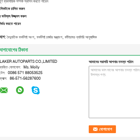
পূর্ণ ব্যবসায়িক সম্পর্ক স্থাপন করতে পারেন
লিফটকে চালিত করুন
ভবিষ্যৎ উজ্জ্বল করুন
ির্ভর করতে পারেন
,
,
্যাগ:
বৈদ্যুতিক ফর্কলিফ্ট অংশ
ফর্কলিফ্ট চার্জার যন্ত্রাংশ
কাঁটাচামচ ব্যাটারি আনুষাঙ্গিক
োগাযোগের ঠিকানা
LAKER AUTOPARTS CO.,LIMITED
আমাদের সরাসরি আপনার তদন্ত পাঠান
ব্যক্তি যোগাযোগ:
Ms. Molly
টেল:
0086 571 88053525
ফ্যাক্স:
86-571-56287600