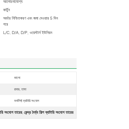
আলোচনাযোগ্য
কার্টুন
অর্ডার নিশ্চিতকরণ এবং জমা দেওয়ার 5 দিন
পরে
L/C, D/A, D/P, ওয়েস্টার্ন ইউনিয়ন
কালো
রাবার, তামা
ফর্কলিফ্ট ব্যাটারি সংযোগ
াটারি সংযোগ তারের
কেন্দ্র দৈর্ঘ্য শিল্প ব্যাটারি সংযোগ তারের
,