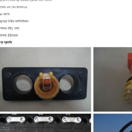
্রয়োগঃ ফোর্কলিফ্ট/স্ট্যাকার ব্যাটারি সফট সংযোগ
ডেলঃ এল কে-কেবেল-৩৫
ঙঃ কালো
েন্দ্রের দৈর্ঘ্যঃ কাস্টমাইজড
পাদানঃ কাঁচা, তামা
্যাসার্ধঃ 35mm
ণ্য প্রদর্শন