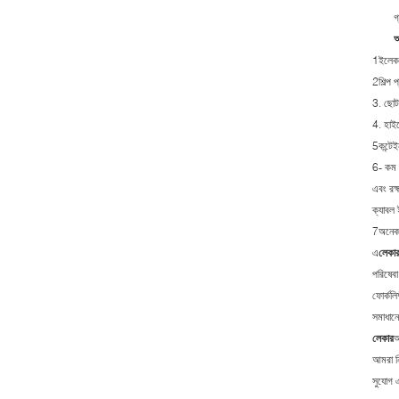
গ
আ
1ইলেকট্
2শিল্প প
3. ছোট 
4. হাইড
5কন্টেই
6- কম গ
এবং রক্ষ
ক্যাবল 
7অনেক ধ
এ
লেকা
পরিষেবা
ফোর্কলি
সমাধানের
লেকার
আ
আমরা নি
সুযোগ এ