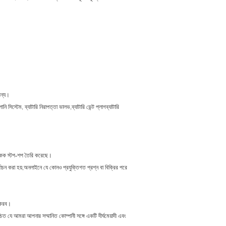
জন্য।
নি সিস্টেম, ব্যাটারি নিরাপত্তা ভালভ,ব্যাটারি ভেন্ট প্লাগব্যাটারি
ি একক স্টপ-শপ তৈরি করেছে।
্বাচন করা হয়,অনলাইনে যে কোনও প্রযুক্তিগত প্রশ্ন বা বিক্রির পরে
গ করব।
ত যে আমরা আপনার সম্মানিত কোম্পানী সঙ্গে একটি দীর্ঘমেয়াদী এবং