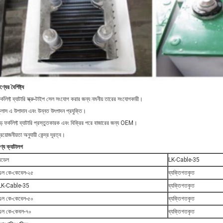
ণ্যের বৈশিষ্ট্য
র্কলিফ্ট ব্যাটারি স্ক্রু-টাইপ সেল সংযোগ করার জন্য নমনীয় তারের সংযোগকারী।
্লাস এ উপাদান এবং উন্নত উৎপাদন প্রযুক্তি।
ড় ফর্কলিফ্ট ব্যাটারি প্রস্তুতকারক এবং বিক্রির পরে বাজারের জন্য OEM।
্রয়োজনীয়তা অনুযায়ী কেন্দ্র দূরত্ব।
ণ্য ক্যাটালগ
মডেল
LK-Cable-35
এল কে-কেবেল-২৫
ব্যক্তিগতকৃত
LK-Cable-35
ব্যক্তিগতকৃত
এল কে-কেবেল-৫০
ব্যক্তিগতকৃত
এল কে-কেবল-৭০
ব্যক্তিগতকৃত