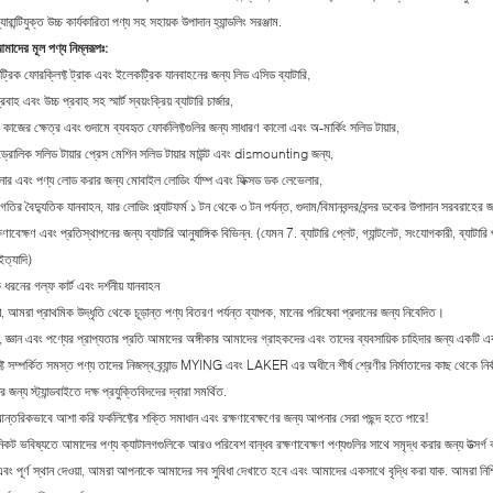
্যারান্টিযুক্ত উচ্চ কার্যকারিতা পণ্য সহ সহায়ক উপাদান হ্যান্ডলিং সরঞ্জাম.
মাদের মূল পণ্য নিম্নরূপঃ
:
রিক ফোরক্লিফ্ট ট্রাক এবং ইলেকট্রিক যানবাহনের জন্য লিড এসিড ব্যাটারি,
্রবাহ এবং উচ্চ প্রবাহ সহ স্মার্ট স্বয়ংক্রিয় ব্যাটারি চার্জার,
কাজের ক্ষেত্র এবং গুদামে ব্যবহৃত ফোর্কলিফ্টগুলির জন্য সাধারণ কালো এবং অ-মার্কিং সলিড টায়ার,
্রোলিক সলিড টায়ার প্রেস মেশিন সলিড টায়ার মাউন্ট এবং dismounting জন্য,
নার এবং পণ্য লোড করার জন্য মোবাইল লোডিং র্যাম্প এবং ফিক্সড ডক লেভেলার,
তির বৈদ্যুতিক যানবাহন, যার লোডিং প্ল্যাটফর্ম ১ টন থেকে ৩ টন পর্যন্ত, গুদাম/বিমানবন্দর/বন্দর ডকের উপাদান সরবরাহের 
ণাবেক্ষণ এবং প্রতিস্থাপনের জন্য ব্যাটারি আনুষাঙ্গিক বিভিন্ন. (যেমন 7. ব্যাটারি প্লেট, গ্যান্টলেট, সংযোগকারী, ব্যাটারি পা
ইত্যাদি)
রনের গল্ফ কার্ট এবং দর্শনীয় যানবাহন
র
, আমরা প্রাথমিক উদ্ধৃতি থেকে চূড়ান্ত পণ্য বিতরণ পর্যন্ত ব্যাপক, মানের পরিষেবা প্রদানের জন্য নিবেদিত।
, জ্ঞান এবং পণ্যের প্রাপ্যতার প্রতি আমাদের অঙ্গীকার আমাদের গ্রাহকদের এবং তাদের ব্যবসায়িক চাহিদার জন্য একট
ফ্ট সম্পর্কিত সমস্ত পণ্য তাদের নিজস্ব ব্র্যান্ড MYING এবং LAKER এর অধীনে শীর্ষ শ্রেণীর নির্মাতাদের কাছ থেকে নির
 জন্য স্ট্যান্ডবাইতে দক্ষ প্রযুক্তিবিদদের দ্বারা সমর্থিত.
ন্তরিকভাবে আশা করি ফর্কলিফ্টের শক্তি সমাধান এবং রক্ষণাবেক্ষণের জন্য আপনার সেরা পছন্দ হতে পারে!
কট ভবিষ্যতে আমাদের পণ্য ক্যাটালগগুলিকে আরও পরিবেশ বান্ধব রক্ষণাবেক্ষণ পণ্যগুলির সাথে সমৃদ্ধ করার জন্য উত্সর্
বং পূর্ণ স্থান দেওয়া, আমরা আপনাকে আমাদের সব সুবিধা দেখাতে হবে এবং আমাদের একসাথে বৃদ্ধি করা যাক. আমরা নিশ্চি