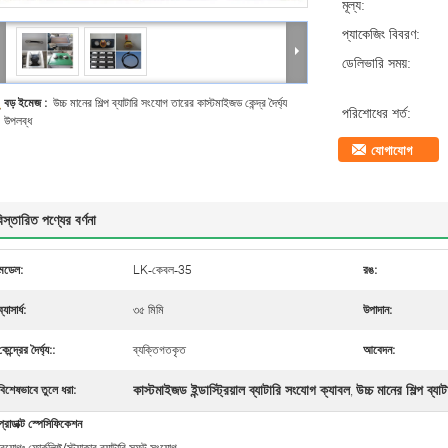
মূল্য:
প্যাকেজিং বিবরণ:
ডেলিভারি সময়:
বড় ইমেজ :
উচ্চ মানের শিল্প ব্যাটারি সংযোগ তারের কাস্টমাইজড কেন্দ্র দৈর্ঘ্য
পরিশোধের শর্ত:
উপলব্ধ
যোগাযোগ
িস্তারিত পণ্যের বর্ণনা
মডেল:
LK-কেবল-35
রঙ:
ব্যাসার্ধ:
৩৫ মিমি
উপাদান:
কেন্দ্রের দৈর্ঘ্য::
ব্যক্তিগতকৃত
আবেদন:
কাস্টমাইজড ইন্ডাস্ট্রিয়াল ব্যাটারি সংযোগ ক্যাবল
উচ্চ মানের শিল্প ব্য
বিশেষভাবে তুলে ধরা:
,
্রোডাক্ট স্পেসিফিকেশন