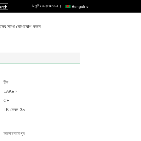
উদ্ধৃতির জন্য আবেদন
|
Bengali
arch
দের সাথে যোগাযোগ করুন
চীন
LAKER
CE
LK-কেবল-35
:
আলোচনাযোগ্য