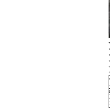
প
ফ
ক
ব
প
প