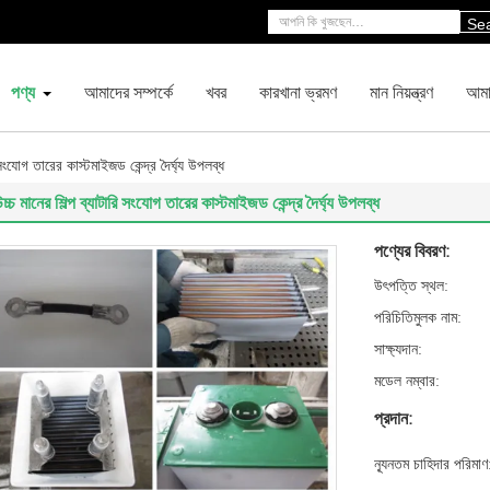
Se
পণ্য
আমাদের সম্পর্কে
খবর
কারখানা ভ্রমণ
মান নিয়ন্ত্রণ
আমা
 সংযোগ তারের কাস্টমাইজড কেন্দ্র দৈর্ঘ্য উপলব্ধ
চ্চ মানের শিল্প ব্যাটারি সংযোগ তারের কাস্টমাইজড কেন্দ্র দৈর্ঘ্য উপলব্ধ
পণ্যের বিবরণ:
উৎপত্তি স্থল:
পরিচিতিমুলক নাম:
সাক্ষ্যদান:
মডেল নম্বার:
প্রদান:
ন্যূনতম চাহিদার পরিমাণ