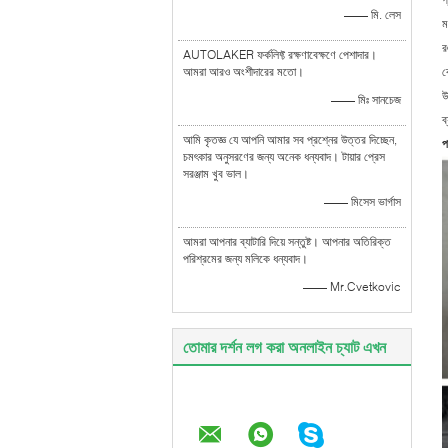
প
—— মি. লেস
ম
র
AUTOLAKER ফর্কলিফ্ট রক্ষণাবেক্ষণে পেশাদার।
আমরা আরও অংশীদারের মতো।
ক
উ
—— মিঃ সানচেজ
ব
আমি কৃতজ্ঞ যে আপনি আমার সব প্রশ্নের উত্তর দিচ্ছেন,
প
চমৎকার অনুসরণের জন্য অনেক ধন্যবাদ। টায়ার প্রেস
সরঞ্জাম খুব ভাল।
—— মিসেস ভার্গাস
আমরা আপনার ব্যাটারি দিয়ে সন্তুষ্ট। আপনার অতিরিক্ত
পরিশ্রমের জন্য মলিকে ধন্যবাদ।
—— Mr.Cvetkovic
তোমার দর্শন লগ করা অনলাইন চ্যাট এখন