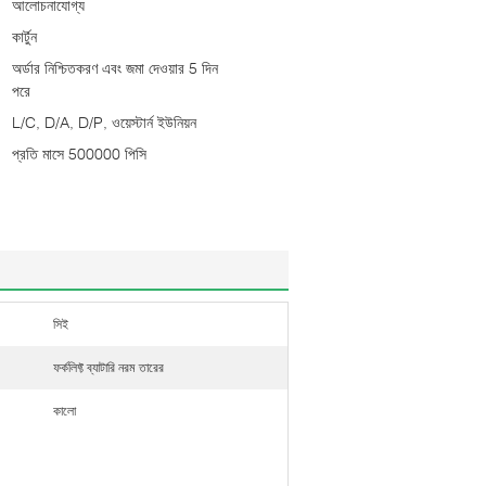
আলোচনাযোগ্য
কার্টুন
অর্ডার নিশ্চিতকরণ এবং জমা দেওয়ার 5 দিন
পরে
L/C, D/A, D/P, ওয়েস্টার্ন ইউনিয়ন
প্রতি মাসে 500000 পিসি
সিই
ফর্কলিফ্ট ব্যাটারি নরম তারের
কালো