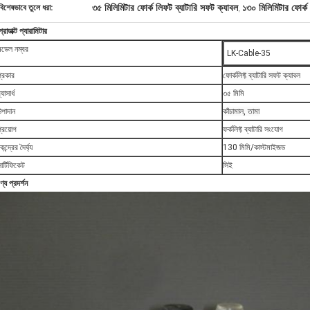
৩৫ মিলিমিটার ফোর্ক লিফট ব্যাটারি সফট ক্যাবল
১৩০ মিলিমিটার ফোর্ক
বিশেষভাবে তুলে ধরা:
,
্রোডাক্ট প্যারামিটার
মডেল নম্বর
LK-Cable-35
প্রকার
ফোর্কলিফ্ট ব্যাটারি সফট ক্যাবল
্যাসার্ধ
৩৫ মিমি
উপাদান
কাঁচামাল, তামা
্রয়োগ
ফর্কলিফ্ট ব্যাটারি সংযোগ
েন্দ্রের দৈর্ঘ্য
130 মিমি/কাস্টমাইজড
ার্টিফিকেট
সিই
ণ্য প্রদর্শন