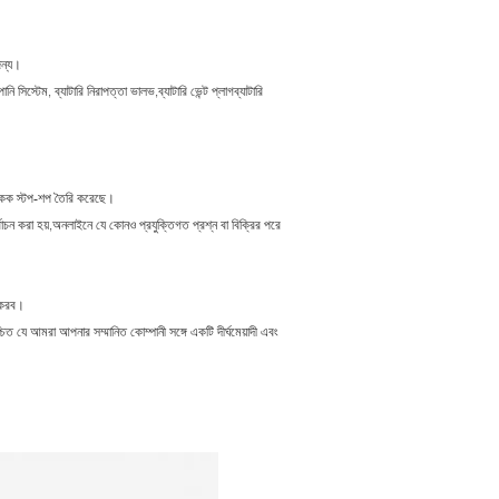
জন্য।
নি সিস্টেম, ব্যাটারি নিরাপত্তা ভালভ,ব্যাটারি ভেন্ট প্লাগব্যাটারি
ি একক স্টপ-শপ তৈরি করেছে।
্বাচন করা হয়,অনলাইনে যে কোনও প্রযুক্তিগত প্রশ্ন বা বিক্রির পরে
গ করব।
ত যে আমরা আপনার সম্মানিত কোম্পানী সঙ্গে একটি দীর্ঘমেয়াদী এবং