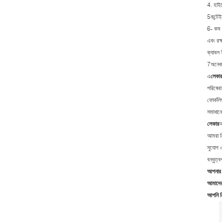
4. হাইড
5কন্টেই
6- কম গ
এবং রক্ষ
ক্যাবল 
7অনেক ধ
এ
লেকা
পরিষেবা
ফোর্কলি
সমাধানের
লেকার
আ
আমরা নি
সুযোগ এ
বন্ধুত্ব
আপনার 
আমাদের 
আপনি ন