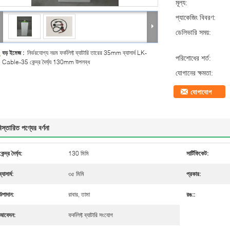
মূল্য:
প্যাকেজিং বিবরণ:
ডেলিভারি সময়:
বড় ইমেজ :
নির্ভরযোগ্য নরম ফর্কলিফ্ট ব্যাটারি তারের 35mm ব্যাসার্ধ LK-
পরিশোধের শর্ত:
Cable-35 কেন্দ্র দৈর্ঘ্য 130mm উপলব্ধ
যোগানের ক্ষমতা:
যোগাযোগ
িস্তারিত পণ্যের বর্ণনা
কেন্দ্র দৈর্ঘ্য:
130 মিমি
সার্টিফিকেট:
ব্যাসার্ধ:
৩৫ মিমি
প্রকার:
উপাদান:
রাবার, তামা
রঙ::
আবেদন:
ফর্কলিফ্ট ব্যাটারি সংযোগ