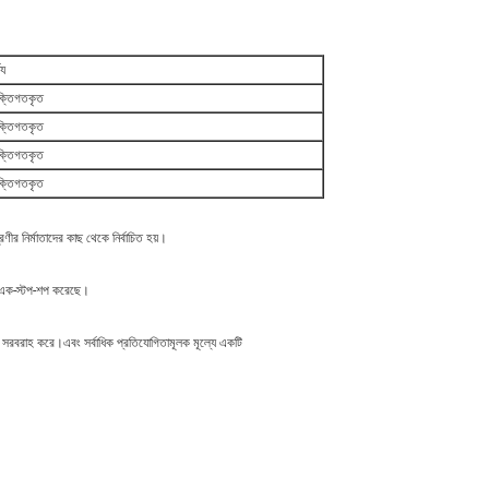
্য
যক্তিগতকৃত
যক্তিগতকৃত
যক্তিগতকৃত
যক্তিগতকৃত
রেণীর নির্মাতাদের কাছ থেকে নির্বাচিত হয়।
্য এক-স্টপ-শপ করেছে।
গিক সরবরাহ করে।এবং সর্বাধিক প্রতিযোগিতামূলক মূল্যে একটি