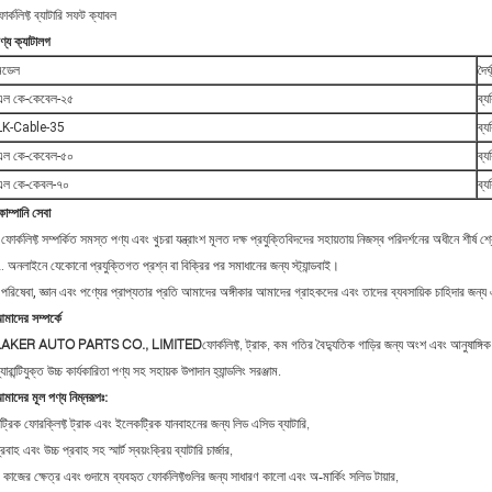
োর্কলিফ্ট ব্যাটারি সফট ক্যাবল
ণ্য ক্যাটালগ
মডেল
দৈর্ঘ
এল কে-কেবেল-২৫
ব্
LK-Cable-35
ব্
এল কে-কেবেল-৫০
ব্
এল কে-কেবল-৭০
ব্
োম্পানি সেবা
ফোর্কলিফ্ট সম্পর্কিত সমস্ত পণ্য এবং খুচরা যন্ত্রাংশ মূলত দক্ষ প্রযুক্তিবিদদের সহায়তায় নিজস্ব পরিদর্শনের অধীনে শীর্ষ শ্
. অনলাইনে যেকোনো প্রযুক্তিগত প্রশ্ন বা বিক্রির পর সমাধানের জন্য স্ট্যান্ডবাই।
পরিষেবা, জ্ঞান এবং পণ্যের প্রাপ্যতার প্রতি আমাদের অঙ্গীকার আমাদের গ্রাহকদের এবং তাদের ব্যবসায়িক চাহিদার জন
মাদের সম্পর্কে
LAKER AUTO PARTS CO., LIMITED
ফোর্কলিফ্ট, ট্রাক, কম গতির বৈদ্যুতিক গাড়ির জন্য অংশ এবং আনুষাঙ্
্যারান্টিযুক্ত উচ্চ কার্যকারিতা পণ্য সহ সহায়ক উপাদান হ্যান্ডলিং সরঞ্জাম.
মাদের মূল পণ্য নিম্নরূপঃ
:
রিক ফোরক্লিফ্ট ট্রাক এবং ইলেকট্রিক যানবাহনের জন্য লিড এসিড ব্যাটারি,
্রবাহ এবং উচ্চ প্রবাহ সহ স্মার্ট স্বয়ংক্রিয় ব্যাটারি চার্জার,
কাজের ক্ষেত্র এবং গুদামে ব্যবহৃত ফোর্কলিফ্টগুলির জন্য সাধারণ কালো এবং অ-মার্কিং সলিড টায়ার,