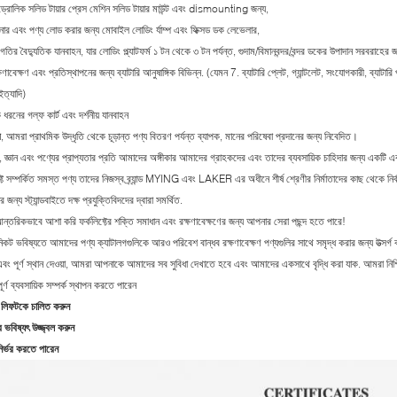
্রোলিক সলিড টায়ার প্রেস মেশিন সলিড টায়ার মাউন্ট এবং dismounting জন্য,
নার এবং পণ্য লোড করার জন্য মোবাইল লোডিং র্যাম্প এবং ফিক্সড ডক লেভেলার,
তির বৈদ্যুতিক যানবাহন, যার লোডিং প্ল্যাটফর্ম ১ টন থেকে ৩ টন পর্যন্ত, গুদাম/বিমানবন্দর/বন্দর ডকের উপাদান সরবরাহের 
ণাবেক্ষণ এবং প্রতিস্থাপনের জন্য ব্যাটারি আনুষাঙ্গিক বিভিন্ন. (যেমন 7. ব্যাটারি প্লেট, গ্যান্টলেট, সংযোগকারী, ব্যাটারি পা
ইত্যাদি)
রনের গল্ফ কার্ট এবং দর্শনীয় যানবাহন
র
, আমরা প্রাথমিক উদ্ধৃতি থেকে চূড়ান্ত পণ্য বিতরণ পর্যন্ত ব্যাপক, মানের পরিষেবা প্রদানের জন্য নিবেদিত।
, জ্ঞান এবং পণ্যের প্রাপ্যতার প্রতি আমাদের অঙ্গীকার আমাদের গ্রাহকদের এবং তাদের ব্যবসায়িক চাহিদার জন্য একট
ফ্ট সম্পর্কিত সমস্ত পণ্য তাদের নিজস্ব ব্র্যান্ড MYING এবং LAKER এর অধীনে শীর্ষ শ্রেণীর নির্মাতাদের কাছ থেকে নির
 জন্য স্ট্যান্ডবাইতে দক্ষ প্রযুক্তিবিদদের দ্বারা সমর্থিত.
ন্তরিকভাবে আশা করি ফর্কলিফ্টের শক্তি সমাধান এবং রক্ষণাবেক্ষণের জন্য আপনার সেরা পছন্দ হতে পারে!
কট ভবিষ্যতে আমাদের পণ্য ক্যাটালগগুলিকে আরও পরিবেশ বান্ধব রক্ষণাবেক্ষণ পণ্যগুলির সাথে সমৃদ্ধ করার জন্য উত্সর্
বং পূর্ণ স্থান দেওয়া, আমরা আপনাকে আমাদের সব সুবিধা দেখাতে হবে এবং আমাদের একসাথে বৃদ্ধি করা যাক. আমরা নিশ্চি
পূর্ণ ব্যবসায়িক সম্পর্ক স্থাপন করতে পারেন
লিফটকে চালিত করুন
ভবিষ্যৎ উজ্জ্বল করুন
ির্ভর করতে পারেন