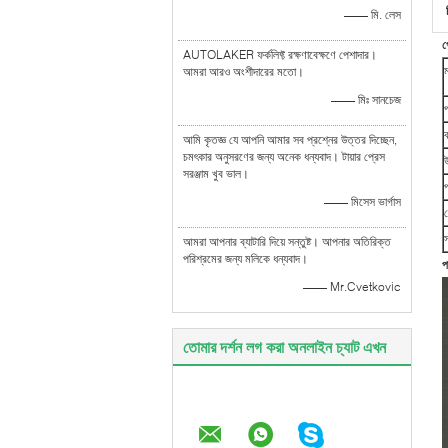
—— মি. লেস
প
AUTOLAKER ফর্কলিফ্ট রক্ষণাবেক্ষণে পেশাদার।
আমরা আরও অংশীদারের মতো।
—— মিঃ সানচেজ
ব
আমি কৃতজ্ঞ যে আপনি আমার সব প্রশ্নের উত্তর দিচ্ছেন,
চমৎকার অনুসরণের জন্য অনেক ধন্যবাদ। টায়ার প্রেস
সরঞ্জাম খুব ভাল।
প
—— মিসেস ভার্গাস
ক
স
আমরা আপনার ব্যাটারি দিয়ে সন্তুষ্ট। আপনার অতিরিক্ত
পরিশ্রমের জন্য মলিকে ধন্যবাদ।
প
—— Mr.Cvetkovic
তোমার দর্শন লগ করা অনলাইন চ্যাট এখন