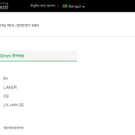
উদ্ধৃতির জন্য আবেদন
|
Bengali
arch
দের সাথে যোগাযোগ করুন
্য 130mm উপলব্ধ
চীন
LAKER
CE
LK-কেবল-35
:
আলোচনাযোগ্য