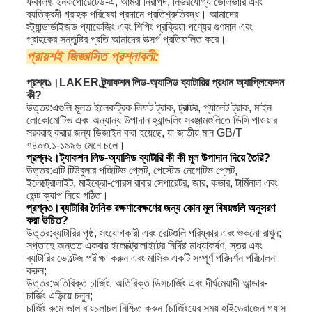
ফর্কলিফ্ট ইনকর্পোরেটেড-এ, আমরা নিরাপদ, নির্ভরযোগ্য ডেলিভারি এবং
ব্যতিক্রমী গ্রাহক পরিষেবা প্রদানে প্রতিশ্রুতিবদ্ধ। আমাদের
স্ট্যান্ডার্ডাইজড প্যাকেজিং এবং শিপিং প্রক্রিয়া পণ্যের গুণমান এবং
গ্রাহকের সন্তুষ্টির প্রতি আমাদের উত্সর্গ প্রতিফলিত করে।
প্রায়শই জিজ্ঞাসিত প্রশ্নাবলী:
প্রশ্ন
১।
LAKER ট্র্যাকশন লিড-অ্যাসিড ব্যাটারির প্রধান অ্যাপ্লিকেশন
কী?
উত্তর:
এগুলি মূলত ইলেকট্রিক লিফট ট্রাক, ট্রাক্টর, প্যালেট ট্রাক, মাইন
লোকোমোটিভ এবং অন্যান্য উপাদান হ্যান্ডলিং সরঞ্জামগুলিতে ডিসি পাওয়ার
সরবরাহ করার জন্য ডিজাইন করা হয়েছে, যা জাতীয় মান GB/T
৭৪০৩.১-১৯৯৬ মেনে চলে।
প্রশ্ন
২।
ট্যাকশন লিড-অ্যাসিড ব্যাটারি কী কী মূল উপাদান দিয়ে তৈরি?
উত্তর:
এটি টিউবুলার পজিটিভ প্লেট, পেস্টেড নেগেটিভ প্লেট,
ইলেক্ট্রোলাইট, মাইক্রো-পোরস রাবার সেপারেটর, জার, কভার, টার্মিনাল এবং
ভেন্ট ক্যাপ নিয়ে গঠিত
।
প্রশ্ন
৩।
ব্যাটারির দৈনিক রক্ষণাবেক্ষণের জন্য কোন মূল বিষয়গুলি অনুসরণ
করা উচিত?
উত্তর:
ব্যাটারির পৃষ্ঠ, সংযোগকারী এবং বোল্টগুলি পরিষ্কার এবং শুকনো রাখুন;
সপ্তাহে অন্তত একবার ইলেক্ট্রোলাইটের নির্দিষ্ট মাধ্যাকর্ষণ, স্তর এবং
ব্যাটারির ভোল্টেজ পরীক্ষা করুন এবং মাসিক একটি সম্পূর্ণ পরিদর্শন পরিচালনা
করুন;
উত্তর:
অতিরিক্ত চার্জিং, অতিরিক্ত ডিসচার্জিং এবং দীর্ঘমেয়াদী আন্ডার-
চার্জিং এড়িয়ে চলুন;
চার্জিং রুমে ভাল বায়ুচলাচল নিশ্চিত করুন (চার্জিংয়ের সময় হাইড্রোজেন গ্যাস