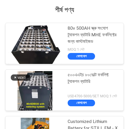
শীর্ষ পণ্য
80v 500AH স্ক্রু সংযোগ
ট্র্যাকশন ব্যাটারি MHE ফর্কলিফ্টের
জন্য কাস্টমাইজড
MOQ:1 সেট
যোগাযোগ
৫০০এএইচ ৮০ভোল্ট ফর্কলিফ্ট
ট্র্যাকশন ব্যাটারি
USD4700-5000/SET MOQ:1 সেট
যোগাযোগ
Customized Lithium
Battery for STILL FM - X