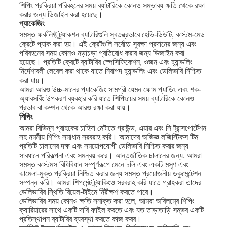
শিপিং প্রক্রিয়া পরিবহনের সময় ব্যাটারিকে কোনও সম্ভাব্য ক্ষতি থেকে রক্ষা
করার জন্য ডিজাইন করা হয়েছে।
প্যাকেজিং
সমস্ত ফর্কলিফ্ট ট্র্যাকশন ব্যাটারিগুলি স্বতন্ত্রভাবে হেভি-ডিউটি, কাস্টম-মেড
ক্রেটে প্যাক করা হয়। এই ক্রেটগুলি সর্বোচ্চ সুরক্ষা প্রদানের জন্য এবং
পরিবহনের সময় কোনও নড়াচড়া প্রতিরোধ করার জন্য ডিজাইন করা
হয়েছে। প্রতিটি ক্রেটে ব্যাটারির স্পেসিফিকেশন, ওজন এবং হ্যান্ডলিং
নির্দেশাবলী লেবেল করা থাকে যাতে নিরাপদ হ্যান্ডলিং এবং ডেলিভারি নিশ্চিত
করা যায়।
আমরা আরও উচ্চ-মানের প্যাকেজিং সামগ্রী যেমন ফোম প্যাডিং এবং শক-
অ্যাবসর্বিং উপকরণ ব্যবহার করি যাতে শিপিংয়ের সময় ব্যাটারিকে কোনও
প্রভাব বা কম্পন থেকে আরও রক্ষা করা যায়।
শিপিং
আমরা বিভিন্ন গ্রাহকের চাহিদা মেটাতে গ্রাউন্ড, এয়ার এবং সি ট্রান্সপোর্টেশন
সহ নমনীয় শিপিং সমাধান সরবরাহ করি। আমাদের অভিজ্ঞ লজিস্টিকস টিম
প্রতিটি চালানের দক্ষ এবং সময়োপযোগী ডেলিভারি নিশ্চিত করার জন্য
সাবধানে পরিকল্পনা এবং সমন্বয় করে। আন্তর্জাতিক চালানের জন্য, আমরা
সমস্ত কাস্টমস বিধিবিধান সম্পূর্ণরূপে মেনে চলি এবং একটি মসৃণ এবং
ঝামেলা-মুক্ত প্রক্রিয়া নিশ্চিত করার জন্য সমস্ত প্রয়োজনীয় ডকুমেন্টেশন
সম্পন্ন করি। আমরা শিপমেন্ট ট্র্যাকিংও সরবরাহ করি যাতে গ্রাহকরা তাদের
ডেলিভারির স্থিতি রিয়েল-টাইমে নিরীক্ষণ করতে পারে।
ডেলিভারির সময় কোনও ক্ষতি সনাক্ত করা হলে, আমরা অবিলম্বে শিপিং
ক্যারিয়ারের সাথে একটি দাবি ফাইল করতে এবং যত তাড়াতাড়ি সম্ভব একটি
প্রতিস্থাপন ব্যাটারির ব্যবস্থা করতে কাজ করব।