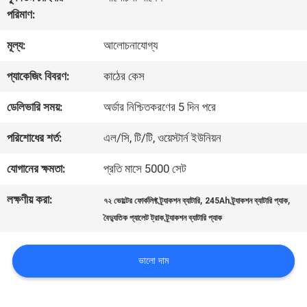
পরিমাণ:
মান
মূল্য:
আলোচনাযোগ্য
নিয়ন্ত্রণ
প্যাকেজিং বিবরণ:
কাঠের কেস
আমাদের
ডেলিভারি সময়:
অর্ডার নিশ্চিতকরণের 5 দিন পরে
সাথে
পরিশোধের শর্ত:
এল/সি, টি/টি, ওয়েস্টার্ন ইউনিয়ন
যোগাযোগ
যোগানের ক্ষমতা:
প্রতি মাসে 5000 সেট
করুন
লক্ষণীয় করা:
,
,
৭২ ভোল্টের ফোর্কলিফ্ট ট্র্যাকশন ব্যাটারি
245Ah ট্র্যাকশন ব্যাটারি প্যাক
বৈদ্যুতিক প্যালেট ট্রাক ট্র্যাকশন ব্যাটারি প্যাক
খবর
ভালো দাম
SITEMAP