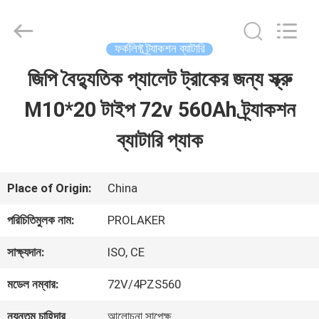
2026
LAKER
AUTOPARTS
CO.,LIMITED.
ফর্কলিফ্ট ট্র্যাকশন ব্যাটারি
All
Rights
জিপি বৈদ্যুতিক প্যালেট ট্রাকের জন্য স্ক্রু
বাড়ি
Reserved.
M10*20 টাইপ 72v 560Ah ট্র্যাকশন
পণ্য
ব্যাটারি প্যাক
আমাদের
Place of Origin:
China
সম্পর্কে
পরিচিতিমুলক নাম:
PROLAKER
সাক্ষ্যদান:
ISO, CE
কারখানা
মডেল নম্বার:
72V/4PZS560
ভ্রমণ
ন্যূনতম চাহিদার
আলোচনা সাপেক্ষ