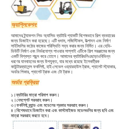
অ্যাপ্লিকেশন:
আমাদের ট্র্যাকশন লিড অ্যাসিড ব্যাটারি প্যাকটি বিশেষভাবে শিল্প ব্যবহারের
জন্য ডিজাইন করা হয়েছে। এটি গুদাম, লজিস্টিকস, উত্পাদন এবং নির্মাণ
সাইটগুলির কঠোর কাজের পরিস্থিতি সহ্য করার জন্য নির্মিত। এর হেভি-
ডিউটি ​​নির্মাণ এবং নির্ভরযোগ্য পাওয়ার সাপ্লাই এটিকে শিল্প সরঞ্জামের জন্য
একটি বিশ্বস্ত পছন্দ করে তোলে। আমাদের ব্যাটারিগুলি
এছাড়াও
বিভিন্ন
ধরণের যানবাহনের জন্য উপযুক্ত, যার মধ্যে রয়েছে ইলেকট্রিক
কাউন্টারব্যালেন্স ফর্কলিফ্ট, হাই-লেভেল ওয়্যারহাউস ট্রাক, প্যালেট স্ট্যাকার,
অর্ডার পিকার, প্যালেট ট্রাক এবং টো ট্রাক।
অর্ডার প্রক্রিয়া
১।
ব্যাটারির মাত্রা পরিমাপ করুন
।
২।
নেমপ্লেট সরবরাহ করুন
।
৩।
ফর্কলিফ্ট ব্র্যান্ড এবং মডেলের প্রকার সরবরাহ করুন।
৪।
বিশেষভাবে ডিজাইন করা এবং কাস্টমাইজড মডেলগুলির জন্য ছবি এবং
মাত্রা সরবরাহ করতে হবে।