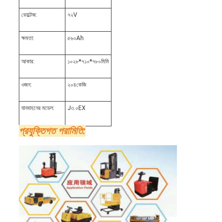
ভোল্টেজ:
৭২V
ক্ষমতা:
৫৬০Ah
আকার:
১০২৮*৭১০*৭৮০মিমি
ওজন:
২০৪কেজি
যানবাহনের মডেল:
J৩.০EX
প্রযুক্তিগত পরামিতি: