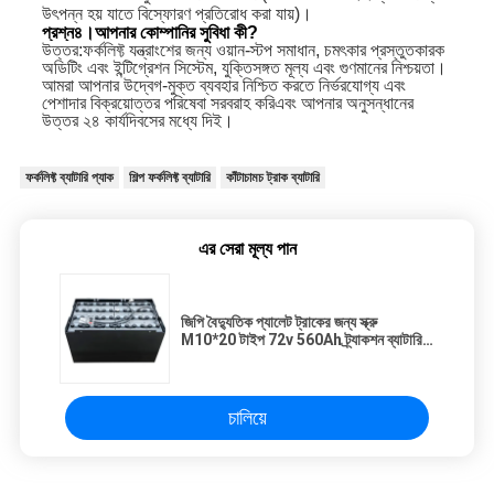
উৎপন্ন হয় যাতে বিস্ফোরণ প্রতিরোধ করা যায়)।
প্রশ্ন
৪।
আপনার কোম্পানির সুবিধা কী?
উত্তর:
ফর্কলিফ্ট যন্ত্রাংশের জন্য ওয়ান-স্টপ সমাধান, চমৎকার প্রস্তুতকারক
অডিটিং এবং ইন্টিগ্রেশন সিস্টেম, যুক্তিসঙ্গত মূল্য এবং গুণমানের নিশ্চয়তা
।
আমরা আপনার উদ্বেগ-মুক্ত ব্যবহার নিশ্চিত করতে নির্ভরযোগ্য এবং
পেশাদার বিক্রয়োত্তর পরিষেবা সরবরাহ করি
এবং আপনার অনুসন্ধানের
উত্তর ২৪ কার্যদিবসের মধ্যে দিই।
ফর্কলিফ্ট ব্যাটারি প্যাক
শিল্প ফর্কলিফ্ট ব্যাটারি
কাঁটাচামচ ট্রাক ব্যাটারি
এর সেরা মূল্য পান
জিপি বৈদ্যুতিক প্যালেট ট্রাকের জন্য স্ক্রু
M10*20 টাইপ 72v 560Ah ট্র্যাকশন ব্যাটারি
প্যাক
চালিয়ে