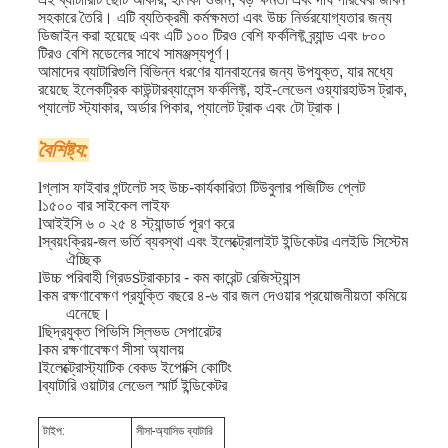
সহকারে তৈরি। এটি ব্যতিক্রমী কর্মক্ষমতা এবং উচ্চ নির্ভরযোগ্যতার জন্য
ডিজাইন করা হয়েছে এবং এটি ১০০ টিরও বেশি ফর্কলিফ্ট ব্র্যান্ড এবং ৮০০
টিরও বেশি মডেলের সাথে সামঞ্জস্যপূর্ণ।
আমাদের ব্যাটারিগুলি বিভিন্ন ধরণের যানবাহনের জন্য উপযুক্ত, যার মধ্যে
রয়েছে ইলেকট্রিক কাউন্টারব্যালেন্স ফর্কলিফ্ট, হাই-লেভেল ওয়্যারহাউস ট্রাক,
প্যালেট স্ট্যাকার, অর্ডার পিকার, প্যালেট ট্রাক এবং টো ট্রাক।
বৈশিষ্ট্য:
l
গ্লাস ফাইবার গন্টলেট সহ উচ্চ-কার্যকারিতা টিউবুলার পজিটিভ প্লেট
l
১৫০০ বার সাইকেল লাইফ
l
আইইসি ৬ ০ ২৫ ৪ স্ট্যান্ডার্ড পূরণ করে
l
স্বয়ংক্রিয়-জল ভর্তি ব্যবস্থা এবং ইলেক্ট্রোলাইট ইন্ডিকেটর এলইডি সিস্টেম
ঐচ্ছিক
l
উচ্চ পরিবাহী গ্রিড
s
ট্রাকচার - কম কারেন্ট রেজিস্ট্যান্স
l
কম রক্ষণাবেক্ষণ প্রযুক্তি বছরে ৪-৬ বার জল দেওয়ার প্রয়োজনীয়তা কমিয়ে
এনেছে।
l
ছিদ্রযুক্ত পিভিসি স্লিভড সেপারেটর
l
কম রক্ষণাবেক্ষণ সীসা অ্যালয়
l
ইলেক্ট্রোস্ট্যাটিক বেকড ইপোক্সি কোটিং
l
ব্যাটারি ওয়াটার লেভেল স্মার্ট ইন্ডিকেটর
টাইপ:
সীসা-অ্যাসিড ব্যাটারি