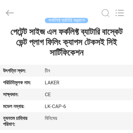
2026
LAKER
AUTOPARTS
CO.,LIMITED.
All
ফর্কলিফ্ট ব্যাটারি যন্ত্রাংশ
Rights
Reserved.
পেটেন্ট সাইজ এল ফর্কলিফ্ট ব্যাটারি বাস্কেট
বাড়ি
ভেন্ট প্লাগ ফিলিং ক্যাপস টেকসই সিই
পণ্য
সার্টিফিকেশন
আমাদের
উৎপত্তি স্থল:
চীন
সম্পর্কে
পরিচিতিমুলক নাম:
LAKER
সাক্ষ্যদান:
CE
কারখানা
মডেল নম্বার:
LK-CAP-6
ভ্রমণ
ন্যূনতম চাহিদার
বিনিমেয়
পরিমাণ:
মান