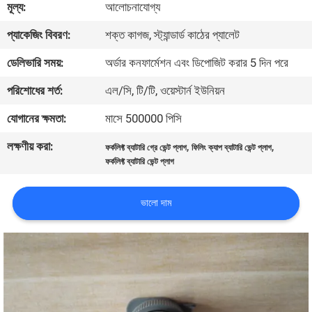
মূল্য:
আলোচনাযোগ্য
নিয়ন্ত্রণ
প্যাকেজিং বিবরণ:
শক্ত কাগজ, স্ট্যান্ডার্ড কাঠের প্যালেট
আমাদের
ডেলিভারি সময়:
অর্ডার কনফার্মেশন এবং ডিপোজিট করার 5 দিন পরে
সাথে
পরিশোধের শর্ত:
এল/সি, টি/টি, ওয়েস্টার্ন ইউনিয়ন
যোগাযোগ
যোগানের ক্ষমতা:
মাসে 500000 পিসি
করুন
লক্ষণীয় করা:
,
,
ফর্কলিফ্ট ব্যাটারি গ্রে ভেন্ট প্লাগ
ফিলিং ক্যাপ ব্যাটারি ভেন্ট প্লাগ
ফর্কলিফ্ট ব্যাটারি ভেন্ট প্লাগ
খবর
ভালো দাম
SITEMAP
গোপনীয়তা
নীতি