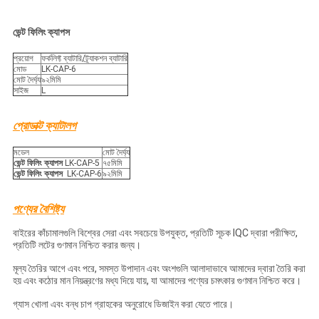
ভেন্ট ফিলিং ক্যাপস
প্রয়োগ
ফর্কলিফ্ট ব্যাটারি/ট্র্যাকশন ব্যাটারি
মোড
LK-CAP-6
মোট দৈর্ঘ্য
৯২মিমি
সাইজ
L
প্রোডাক্ট ক্যাটালগ
মডেল
মোট দৈর্ঘ্য
ভেন্ট ফিলিং ক্যাপস
​ LK-CAP-5
৭৫মিমি
ভেন্ট ফিলিং ক্যাপস
​ LK-CAP-6
৯২মিমি
পণ্যের বৈশিষ্ট্য
বাইরের কাঁচামালগুলি বিশ্বের সেরা এবং সবচেয়ে উপযুক্ত, প্রতিটি সূচক IQC দ্বারা পরীক্ষিত,
প্রতিটি লটের গুণমান নিশ্চিত করার জন্য।
মূল্য তৈরির আগে এবং পরে, সমস্ত উপাদান এবং অংশগুলি আলাদাভাবে আমাদের দ্বারা তৈরি করা
হয় এবং কঠোর মান নিয়ন্ত্রণের মধ্য দিয়ে যায়, যা আমাদের পণ্যের চমৎকার গুণমান নিশ্চিত করে।
গ্যাস খোলা এবং বন্ধ চাপ গ্রাহকের অনুরোধে ডিজাইন করা যেতে পারে।